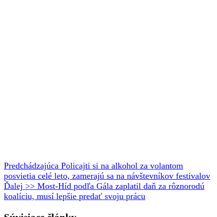
Predchádzajúca
Policajti si na alkohol za volantom
posvietia celé leto, zamerajú sa na návštevníkov festivalov
Ďalej >>
Most-Híd podľa Gála zaplatil daň za rôznorodú
koalíciu, musí lepšie predať svoju prácu