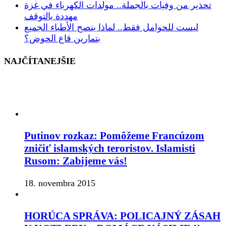
تحذير من وفيات بالجملة.. مولدات الكهرباء في غزة
مهددة بالتوقف
ليست للحوامل فقط.. لماذا ينصح الأطباء الجميع
بتمارين قاع الحوض؟
NAJČÍTANEJŠIE
Putinov rozkaz: Pomôžeme Francúzom
zničiť islamských teroristov. Islamisti
Rusom: Zabijeme vás!
18. novembra 2015
HORÚCA SPRÁVA: POLICAJNÝ ZÁSAH