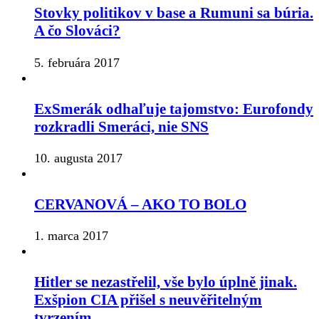
Stovky politikov v base a Rumuni sa búria.
A čo Slováci?
5. februára 2017
ExSmerák odhaľuje tajomstvo: Eurofondy
rozkradli Smeráci, nie SNS
10. augusta 2017
CERVANOVÁ – AKO TO BOLO
1. marca 2017
Hitler se nezastřelil, vše bylo úplně jinak.
Exšpion CIA přišel s neuvěřitelným
tvrzením