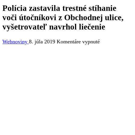
Polícia zastavila trestné stíhanie
voči útočníkovi z Obchodnej ulice,
vyšetrovateľ navrhol liečenie
na
Webnoviny
8. júla 2019
Komentáre vypnuté
Polícia
zastavila
trestné
stíhanie
voči
útočníkovi
z
Obchodnej
ulice,
vyšetrovateľ
navrhol
liečenie