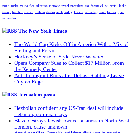
putin
rusko
vojna
fico
ukrajina
matovic
izrael
prezident
usa
čaputová
pellegrini
kiska
trump
harabin
vražda
kotleba
danko
sulik
volby
kočner
zelenskyj
smer
kuciak
gaza
slovensko
The New York Times
The World Cup Kicks Off in America With a Mix of
Fretting and Fervor
Hockney’s Sense of Style Never Wavered
Opera Company Sues to Collect $17 Million From
the Kennedy Center
Anti-Immigrant Riots after Belfast Stabbing Leave
City on Edge
Jerusalem posts
Hezbollah confident any US-Iran deal will include
Lebanon, politician says
Blaze destroys Jewish-owned business in North West
London, cause unknown