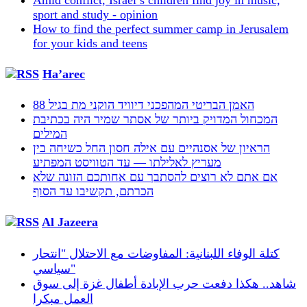
Amid conflict, Israel’s children find joy in music,
sport and study - opinion
How to find the perfect summer camp in Jerusalem
for your kids and teens
Ha’arec
האמן הבריטי המהפכני דיוויד הוקני מת בגיל 88
המכחול המדויק ביותר של אסתר שמיר היה בכתיבת
המילים
הראיון של אסנהיים עם אילה חסון החל כשיחה בין
מעריץ לאלילתו — עד הטוויסט המפתיע
אם אתם לא רוצים להסתבך עם אחותכם הזונה שלא
הכרתם, תקשיבו עד הסוף
Al Jazeera
كتلة الوفاء اللبنانية: المفاوضات مع الاحتلال "انتحار
سياسي"
شاهد.. هكذا دفعت حرب الإبادة أطفال غزة إلى سوق
العمل مبكرا