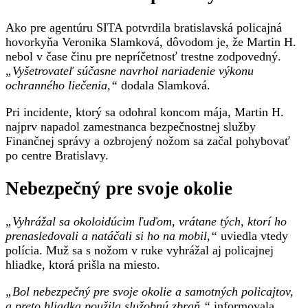
Ako pre agentúru SITA potvrdila bratislavská policajná
hovorkyňa Veronika Slamková, dôvodom je, že Martin H.
nebol v čase činu pre nepríčetnosť trestne zodpovedný.
„Vyšetrovateľ súčasne navrhol nariadenie výkonu
ochranného liečenia,“
dodala Slamková.
Pri incidente, ktorý sa odohral koncom mája, Martin H.
najprv napadol zamestnanca bezpečnostnej služby
Finančnej správy a ozbrojený nožom sa začal pohybovať
po centre Bratislavy.
Nebezpečný pre svoje okolie
„Vyhrážal sa okoloidúcim ľuďom, vrátane tých, ktorí ho
prenasledovali a natáčali si ho na mobil,“
uviedla vtedy
polícia. Muž sa s nožom v ruke vyhrážal aj policajnej
hliadke, ktorá prišla na miesto.
„Bol nebezpečný pre svoje okolie a samotných policajtov,
a preto hliadka použila služobnú zbraň,“
informovala