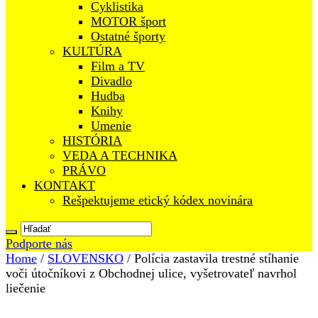
Cyklistika
MOTOR šport
Ostatné športy
KULTÚRA
Film a TV
Divadlo
Hudba
Knihy
Umenie
HISTÓRIA
VEDA A TECHNIKA
PRÁVO
KONTAKT
Rešpektujeme etický kódex novinára
Podporte nás
Home
/
SLOVENSKO
/
Polícia zastavila trestné stíhanie
voči útočníkovi z Obchodnej ulice, vyšetrovateľ navrhol
liečenie