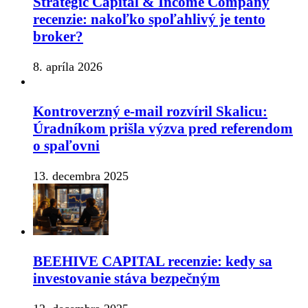
Strategic Capital & Income Company
recenzie: nakoľko spoľahlivý je tento
broker?
8. apríla 2026
Kontroverzný e-mail rozvíril Skalicu:
Úradníkom prišla výzva pred referendom
o spaľovni
13. decembra 2025
BEEHIVE CAPITAL recenzie: kedy sa
investovanie stáva bezpečným