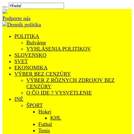
Podporte nás
POLITIKA
Bulvárne
VYHLÁSENIA POLITIKOV
SLOVENSKO
SVET
EKONOMIKA
VÝBER BEZ CENZÚRY
VÝBER Z RÔZNYCH ZDROJOV BEZ
CENZÚRY
O ČO IDE ? VYSVETLENIE
INÉ
ŠPORT
Hokej
KHL
Futbal
Tenis