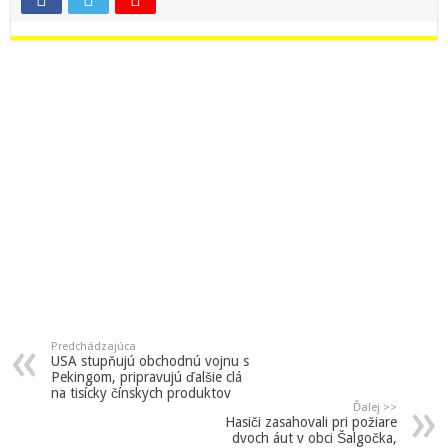
Predchádzajúca
USA stupňujú obchodnú vojnu s
Pekingom, pripravujú ďalšie clá
na tisícky čínskych produktov
Ďalej >>
Hasiči zasahovali pri požiare
dvoch áut v obci Šalgočka,