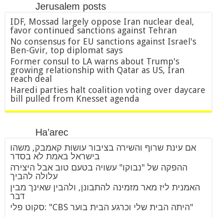
Jerusalem posts
IDF, Mossad largely oppose Iran nuclear deal,
favor continued sanctions against Tehran
No consensus for EU sanctions against Israel's
Ben-Gvir, top diplomat says
Former consul to LA warns about Trump's
growing relationship with Qatar as US, Iran
reach deal
Haredi parties halt coalition voting over daycare
bill pulled from Knesset agenda
Ha’arec
אם עינת שרוף והשירה בציבור עושות קאמבק, משהו
בישראל באמת לא בסדר
ההפקה של "נבוקו" עשויה בטעם טוב אבל היצירה
עלולה להביך
האמנית ליז מאר מזמינה להתבונן, ולהבין שאינך מבין
דבר
סקוט פלי: "CBS היתה הבית שלי וכרגע הבית בוער"