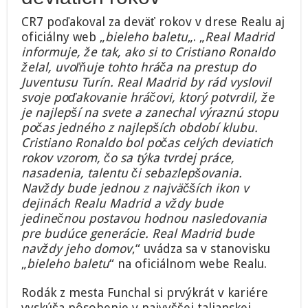
CR7 poďakoval za deväť rokov v drese Realu aj
oficiálny web „
bieleho baletu
„. „
Real Madrid
informuje, že tak, ako si to Cristiano Ronaldo
želal, uvoľňuje tohto hráča na prestup do
Juventusu Turín. Real Madrid by rád vyslovil
svoje poďakovanie hráčovi, ktorý potvrdil, že
je najlepší na svete a zanechal výraznú stopu
počas jedného z najlepších období klubu.
Cristiano Ronaldo bol počas celých deviatich
rokov vzorom, čo sa týka tvrdej práce,
nasadenia, talentu či sebazlepšovania.
Navždy bude jednou z najväčších ikon v
dejinách Realu Madrid a vždy bude
jedinečnou postavou hodnou nasledovania
pre budúce generácie. Real Madrid bude
navždy jeho domov
,“ uvádza sa v stanovisku
„
bieleho baletu
“ na oficiálnom webe Realu.
Rodák z mesta Funchal si prvýkrát v kariére
vyskúša pôsobenie v najvyššej talianskej