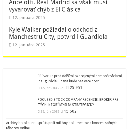
Ancelotti. Real Madrid sa však musí
vyvarovať chýb z El Clásica
12. januára 2025
Kyle Walker požiadal o odchod z
Manchestru City, potvrdil Guardiola
12. januára 2025
FBI varuje pred ďalšími ozbrojenými demonštráciami,
inaugurácia Bidena bude bez verejnosti
25 951
12. januára 2021
FOCUSED STOCK COMPANY RECENZIE: BROKER PRE
TÝCH, KTORÍ MYSLIA STRATEGICKY
15 602
25. júla 2025
Archívy holokaustu sprístupnili milióny dokumentov z koncentračných
táborov online