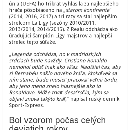
únia (UEFA) ho trikrát vyhlásila za najlepšieho
hráča pôsobiaceho na „
starom kontinente
“
(2014, 2016, 2017) a tri razy sa stal najlepším
strelcom La Ligy (sezóny 2010/2011,
2013/2014, 2014/2015). Z Realu odchádza ako
úradujúci šampión Ligy majstrov a najlepší
strelec tejto súťaže.
„
Legenda odchádza, no v madridských
srdciach bude navždy. Cristiano Ronaldo
nemohol odísť inak ako víťaz. Nadišiel čas, aby
si Bernabéu našlo nového kráľa. Ktokoľvek sa
ním stane, bude musieť pracovať veľmi tvrdo,
aby jeho meno znelo hlasnejšie ako to
Ronaldovo. Môže trvať desaťročia, kým sa
objaví znova takýto kráľ,
“ napísal ruský denník
Sport-Express.
Bol vzorom počas celých
deviatich rokov