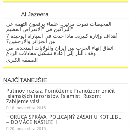
Al Jazeera
المحيطات تموت مرتين.. علماء يرفعون التهمة عن
البراكين في "الانقراض العظيم"
7 أهداف وإثارة كبيرة.. ماذا حدث في المباراة الوحيدة
بين الجزائر والأرجنتين؟
اتفاق إنهاء الحرب بين إيران والولايات المتحدة.. من
وقف النار إلى إعادة تشكيل معادلات الردع
الصفقة الكبرى
NAJČÍTANEJŠIE
Putinov rozkaz: Pomôžeme Francúzom zničiť
islamských teroristov. Islamisti Rusom:
Zabijeme vás!
18. novembra 2015
HORÚCA SPRÁVA: POLICAJNÝ ZÁSAH U KOTLEBU
– DOMÁCE NÁSILIE !!
20. novembra 2015