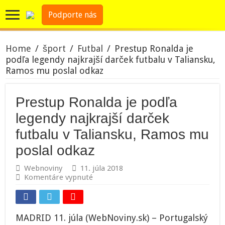
Podporte nás
Home
/
šport
/
Futbal
/
Prestup Ronalda je
podľa legendy najkrajší darček futbalu v Taliansku,
Ramos mu poslal odkaz
Prestup Ronalda je podľa
legendy najkrajší darček
futbalu v Taliansku, Ramos mu
poslal odkaz
Webnoviny
11. júla 2018
na
Komentáre vypnuté
Prestup
Ronalda
je
podľa
MADRID 11. júla (WebNoviny.sk) – Portugalský
legendy