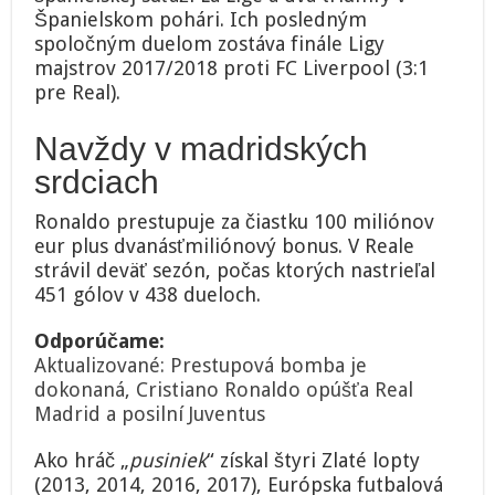
Španielskom pohári. Ich posledným
spoločným duelom zostáva finále Ligy
majstrov 2017/2018 proti FC Liverpool (3:1
pre Real).
Navždy v madridských
srdciach
Ronaldo prestupuje za čiastku 100 miliónov
eur plus dvanásťmiliónový bonus. V Reale
strávil deväť sezón, počas ktorých nastrieľal
451 gólov v 438 dueloch.
Odporúčame:
Aktualizované: Prestupová bomba je
dokonaná, Cristiano Ronaldo opúšťa Real
Madrid a posilní Juventus
Ako hráč „
pusiniek
“ získal štyri Zlaté lopty
(2013, 2014, 2016, 2017), Európska futbalová