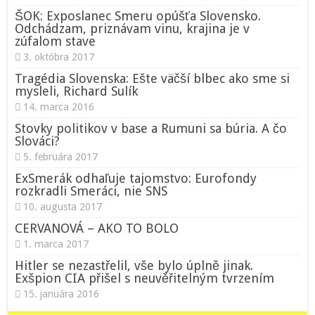
ŠOK: Exposlanec Smeru opúšťa Slovensko.
Odchádzam, priznávam vinu, krajina je v
zúfalom stave
3. októbra 2017
Tragédia Slovenska: Ešte väčší blbec ako sme si
mysleli, Richard Sulík
14. marca 2016
Stovky politikov v base a Rumuni sa búria. A čo
Slováci?
5. februára 2017
ExSmerák odhaľuje tajomstvo: Eurofondy
rozkradli Smeráci, nie SNS
10. augusta 2017
CERVANOVÁ – AKO TO BOLO
1. marca 2017
Hitler se nezastřelil, vše bylo úplně jinak.
Exšpion CIA přišel s neuvěřitelným tvrzením
15. januára 2016