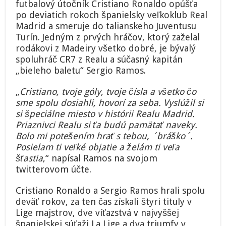
futbalový útočník Cristiano Ronaldo opúšťa
najkrajší
po deviatich rokoch španielsky veľkoklub Real
darček
futbalu
Madrid a smeruje do talianskeho Juventusu
v
Turín. Jedným z prvých hráčov, ktorý zaželal
Taliansku,
rodákovi z Madeiry všetko dobré, je bývalý
Ramos
spoluhráč CR7 z Realu a súčasný kapitán
mu
„bieleho baletu“ Sergio Ramos.
poslal
odkaz
„
Cristiano, tvoje góly, tvoje čísla a všetko čo
sme spolu dosiahli, hovorí za seba. Vyslúžil si
si špeciálne miesto v histórii Realu Madrid.
Priaznivci Realu si ťa budú pamätať naveky.
Bolo mi potešením hrať s tebou, ´bráško´.
Posielam ti veľké objatie a želám ti veľa
šťastia
,“ napísal Ramos na svojom
twitterovom účte.
Cristiano Ronaldo a Sergio Ramos hrali spolu
deväť rokov, za ten čas získali štyri tituly v
Lige majstrov, dve víťazstvá v najvyššej
španielskej súťaži La Lige a dva triumfy v