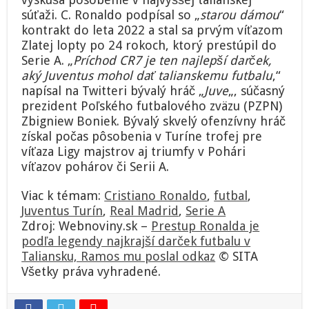
súťaži. C. Ronaldo podpísal so „
starou dámou
“
kontrakt do leta 2022 a stal sa prvým víťazom
Zlatej lopty po 24 rokoch, ktorý prestúpil do
Serie A. „
Príchod CR7 je ten najlepší darček,
aký Juventus mohol dať talianskemu futbalu
,“
napísal na Twitteri bývalý hráč „
Juve
„, súčasný
prezident Poľského futbalového zväzu (PZPN)
Zbigniew Boniek. Bývalý skvelý ofenzívny hráč
získal počas pôsobenia v Turíne trofej pre
víťaza Ligy majstrov aj triumfy v Pohári
víťazov pohárov či Serii A.
Viac k témam:
Cristiano Ronaldo
,
futbal
,
Juventus Turín
,
Real Madrid
,
Serie A
Zdroj: Webnoviny.sk –
Prestup Ronalda je
podľa legendy najkrajší darček futbalu v
Taliansku, Ramos mu poslal odkaz
© SITA
Všetky práva vyhradené.