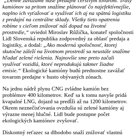
„Denne zavážame naše predajne čerstvým tovarom. Trasy
kamiónov sa pritom snažíme plánovať čo najefektívnejšie,
naplno ich vyťažovať a využívať ich aj na spätnú logistiku
z predajní na centrálne sklady. Všetky tieto opatrenia
robíme s cieľom znižovať náš dopad na životné
prostredie,“
uviedol Miroslav Růžička, konateľ spoločnosti
Lidl Slovenská republika zodpovedný za oblasť predaja a
logistiky, a dodal:
„Ako moderná spoločnosť, ktorej
skutočne záleží na životnom prostredí sa neustále snažíme
hľadať zelené riešenia. Najnovšie sme preto začali
využívať vozidlá, ktoré neprodukujú takmer žiadne
emisie.“
Ekologické kamióny budú prednostne zavážať
tovarom predajne v husto obývaných zónach.
Na jednu nádrž plynu CNG zvládne kamión bez
problémov 400 kilometrov. Keď sa k tomu navyše pridá
kvapalné LNG, dojazd sa predĺži až na 1200 kilometrov.
Okrem neznečisťovania ovzdušia sú zelené kamióny aj
výrazne menej hlučné. Lidl bude postupne počet
ekologických kamiónov zvyšovať.
Diskontný reťazec sa dlhodobo snaží znižovať vlastnú