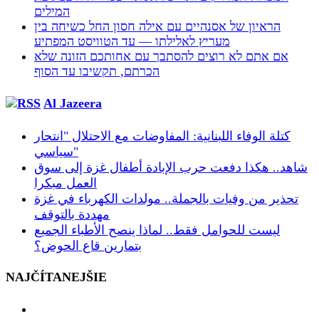
המילים
הראיון של אסנהיים עם אילה חסון החל כשיחה בין
מעריץ לאלילתו — עד הטוויסט המפתיע
אם אתם לא רוצים להסתבך עם אחותכם הזונה שלא
הכרתם, תקשיבו עד הסוף
Al Jazeera
كتلة الوفاء اللبنانية: المفاوضات مع الاحتلال "انتحار
سياسي"
شاهد.. هكذا دفعت حرب الإبادة أطفال غزة إلى سوق
العمل مبكرا
تحذير من وفيات بالجملة.. مولدات الكهرباء في غزة
مهددة بالتوقف
ليست للحوامل فقط.. لماذا ينصح الأطباء الجميع
بتمارين قاع الحوض؟
NAJČÍTANEJŠIE