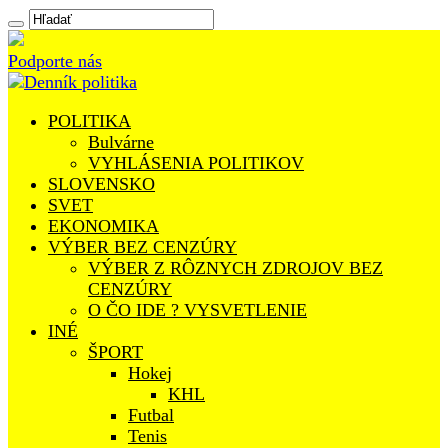
Podporte nás
POLITIKA
Bulvárne
VYHLÁSENIA POLITIKOV
SLOVENSKO
SVET
EKONOMIKA
VÝBER BEZ CENZÚRY
VÝBER Z RÔZNYCH ZDROJOV BEZ
CENZÚRY
O ČO IDE ? VYSVETLENIE
INÉ
ŠPORT
Hokej
KHL
Futbal
Tenis