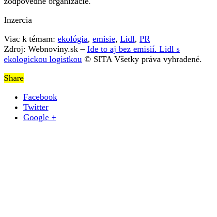
zodpovedné organizácie.
Inzercia
Viac k témam:
ekológia
,
emisie
,
Lidl
,
PR
Zdroj: Webnoviny.sk –
Ide to aj bez emisií. Lidl s
ekologickou logistkou
© SITA Všetky práva vyhradené.
Share
Facebook
Twitter
Google +