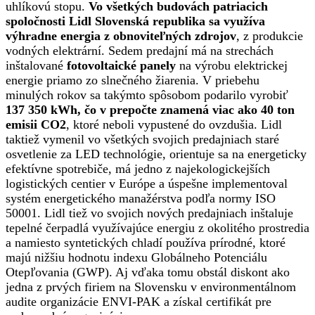
uhlíkovú stopu.
Vo všetkých budovách patriacich
spoločnosti Lidl Slovenská republika sa využíva
výhradne energia z obnoviteľných zdrojov
, z produkcie
vodných elektrární. Sedem predajní má na strechách
inštalované
fotovoltaické panely
na výrobu elektrickej
energie priamo zo slnečného žiarenia. V priebehu
minulých rokov sa takýmto spôsobom podarilo vyrobiť
137 350 kWh, čo v prepočte znamená viac ako 40 ton
emisii CO2
, ktoré neboli vypustené do ovzdušia. Lidl
taktiež vymenil vo všetkých svojich predajniach staré
osvetlenie za LED technológie, orientuje sa na energeticky
efektívne spotrebiče, má jedno z najekologickejších
logistických centier v Európe a úspešne implementoval
systém energetického manažérstva podľa normy ISO
50001. Lidl tiež vo svojich nových predajniach inštaluje
tepelné čerpadlá využívajúce energiu z okolitého prostredia
a namiesto syntetických chladí používa prírodné, ktoré
majú nižšiu hodnotu indexu Globálneho Potenciálu
Otepľovania (GWP). Aj vďaka tomu obstál diskont ako
jedna z prvých firiem na Slovensku v environmentálnom
audite organizácie ENVI-PAK a získal certifikát pre