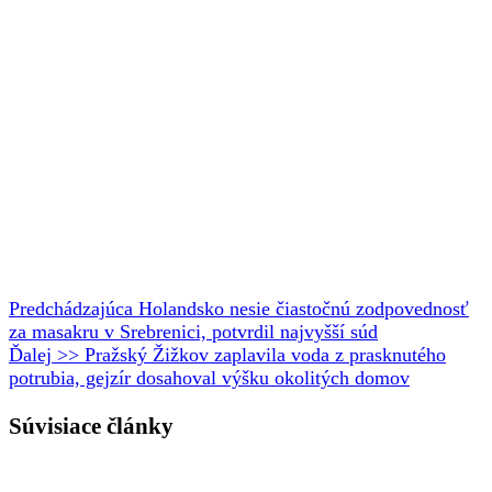
Predchádzajúca
Holandsko nesie čiastočnú zodpovednosť
za masakru v Srebrenici, potvrdil najvyšší súd
Ďalej >>
Pražský Žižkov zaplavila voda z prasknutého
potrubia, gejzír dosahoval výšku okolitých domov
Súvisiace články