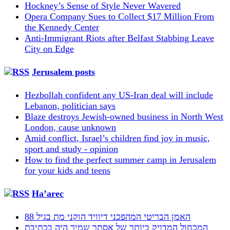
Hockney’s Sense of Style Never Wavered
Opera Company Sues to Collect $17 Million From
the Kennedy Center
Anti-Immigrant Riots after Belfast Stabbing Leave
City on Edge
Jerusalem posts
Hezbollah confident any US-Iran deal will include
Lebanon, politician says
Blaze destroys Jewish-owned business in North West
London, cause unknown
Amid conflict, Israel’s children find joy in music,
sport and study - opinion
How to find the perfect summer camp in Jerusalem
for your kids and teens
Ha’arec
האמן הבריטי המהפכני דיוויד הוקני מת בגיל 88
המכחול המדויק ביותר של אסתר שמיר היה בכתיבת