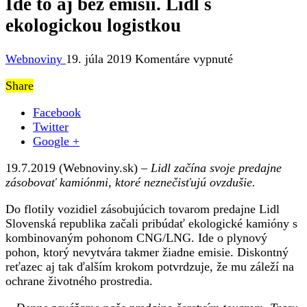
Ide to aj bez emisií. Lidl s
ekologickou logistkou
na
Webnoviny
19. júla 2019
Komentáre vypnuté
Ide
Share
to
aj
Facebook
bez
Twitter
emisií.
Google +
Lidl
s
19.7.2019 (Webnoviny.sk) –
Lidl začína svoje predajne
ekologickou
zásobovať kamiónmi, ktoré neznečisťujú ovzdušie.
logistkou
Do flotily vozidiel zásobujúcich tovarom predajne Lidl
Slovenská republika začali pribúdať ekologické kamióny s
kombinovaným pohonom CNG/LNG. Ide o plynový
pohon, ktorý nevytvára takmer žiadne emisie. Diskontný
reťazec aj tak ďalším krokom potvrdzuje, že mu záleží na
ochrane životného prostredia.