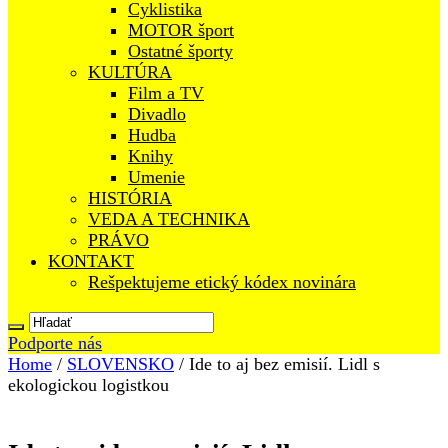
Cyklistika
MOTOR šport
Ostatné športy
KULTÚRA
Film a TV
Divadlo
Hudba
Knihy
Umenie
HISTÓRIA
VEDA A TECHNIKA
PRÁVO
KONTAKT
Rešpektujeme etický kódex novinára
Podporte nás
Home
/
SLOVENSKO
/
Ide to aj bez emisií. Lidl s
ekologickou logistkou