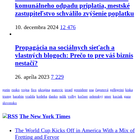
komunálneho odpadu priplatia, mestské
zastupiteľstvo schválilo zvýšenie poplatku
10. decembra 2024
12 476
Propagácia na sociálnych sieťach a
vlastných blogoch: Prečo to pre váš biznis
nestačí?
26. apríla 2023
7 229
putin
rusko
vojna
fico
ukrajina
matovic
izrael
prezident
usa
čaputová
pellegrini
kiska
trump
harabin
vražda
kotleba
danko
sulik
volby
kočner
zelenskyj
smer
kuciak
gaza
slovensko
The New York Times
The World Cup Kicks Off in America With a Mix of
Fretting and Fervor