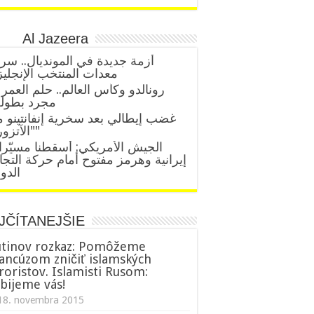
Al Jazeera
أزمة جديدة في المونديال.. سر
معدات المنتخب الإنجلي
رونالدو وكأس العالم.. حلم العمر 
مجرد بطول
غضب إيطالي بعد سخرية إنفانتينو 
"الآتزوري"
الجيش الأمريكي: أسقطنا مسيّر
إيرانية وهرمز مفتوح أمام حركة التجا
الدول
JČÍTANEJŠIE
tinov rozkaz: Pomôžeme
ancúzom zničiť islamských
roristov. Islamisti Rusom:
bijeme vás!
18. novembra 2015