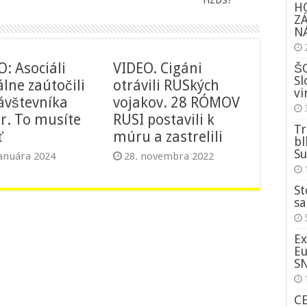
HZDS?
H
Z
NÁ
: Asociáli
VIDEO. Cigáni
ŠO
Sl
lne zaútočili
otrávili RUSkých
vi
ávštevníka
vojakov. 28 RÓMOV
er. To musíte
RUSI postavili k
Tr
ť
múru a zastrelili
bl
Su
januára 2024
28. novembra 2022
St
sa
Ex
Eu
S
C