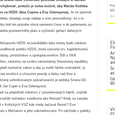
Pro
ochybovať, pretože je sotva možné, aby Marián Kotleba
blo
cov za HZDS Jána Cupera a Evy Zelenayovej.
Je mi úprimné
2
 Kotlebu vkladajú svoje nádeje a som presvedčený, že o to
etko boli len prázdne slová namiesto činov a do parlamentu sa
ratelia poslaneckého platu a vyžieračí peňazí daňových
El
 Mečiarovho HZDS na kandidátke tejto strany budú zárukou
Fi
lňovať politiku HZDS, ktorá vytvorila tzv. kapitálotvornú
An
latúry, príslušníkov a spolupracovníkov ŠtB a VKR
Na
iou, zásluhou na vzniku samostatnej Slovenskej republiky,
an
Sc
eplatil lustračný zákon a aby ju mohli ľahšie rozkradnúť, je
as
j revolúcii a víťazstve pravdy a lásky nad lžou a
Ge
 ktorej sofistikovaným pokračovaním je politika Smeru-SD,
Wi
ili Ján Cuper a Eva Zelenayová.
ď sa prepúšťali robotníci z vytunelovaných fabrík, vraždili
a vraždili nežiaduci svedkovia ako Remiáš? Kedy sa zastala
lad v Košických VSŽ kde vtedy bačoval Rezeš? Eva
Vi
polu s Mečiarom a jeho súkmeňovcami. Po odchode z politiky
FI