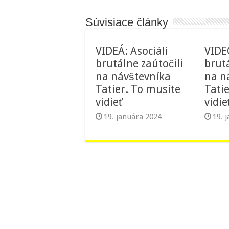
Súvisiace články
VIDEÁ: Asociáli
VIDEO
brutálne zaútočili
brutá
na návštevníka
na n
Tatier. To musíte
Tati
vidieť
vidie
19. januára 2024
19. 