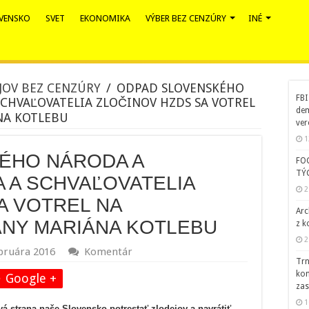
VENSKO
SVET
EKONOMIKA
VÝBER BEZ CENZÚRY
INÉ
JOV BEZ CENZÚRY
/
ODPAD SLOVENSKÉHO
FBI
CHVAĽOVATELIA ZLOČINOV HZDS SA VOTREL
dem
NA KOTLEBU
ver
1
ÉHO NÁRODA A
FO
TÝ
 A SCHVAĽOVATELIA
2
A VOTREL NA
Arc
ANY MARIÁNA KOTLEBU
z k
2
ebruára 2016
Komentár
Trn
kom
Google +
zas
1
á strana naše Slovensko potrestať zlodejov a navrátiť