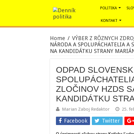
POLITIKA
SLO
KONTAKT
Home
/
VÝBER Z RÔZNYCH ZDRO
NÁRODA A SPOLUPÁCHATELIA A S
NA KANDIDÁTKU STRANY MARIÁ
ODPAD SLOVENSK
SPOLUPÁCHATELIA
ZLOČINOV HZDS S
KANDIDÁTKU STR
Marian Zaboj Redaktor
25. f
Facebook
Twitter
O úprimnosti sľubov strany Kotleba Ľudov