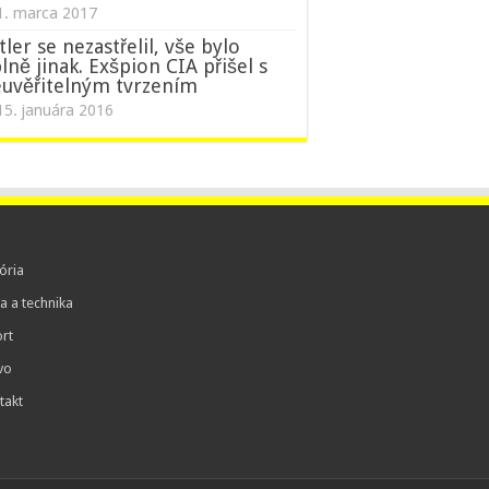
1. marca 2017
tler se nezastřelil, vše bylo
lně jinak. Exšpion CIA přišel s
uvěřitelným tvrzením
15. januára 2016
ória
a a technika
rt
vo
takt