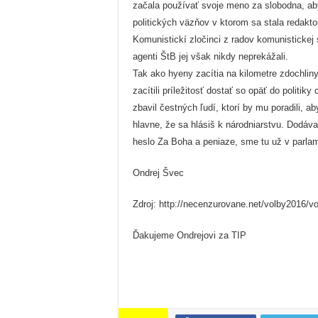
začala používať svoje meno za slobodna, aby 
politických väzňov v ktorom sa stala redakt
Komunistickí zločinci z radov komunistickej 
agenti ŠtB jej však nikdy neprekážali.
Tak ako hyeny zacítia na kilometre zdochlin
zacítili príležitosť dostať so opäť do politi
zbavil čestných ľudí, ktorí by mu poradili, ab
hlavne, že sa hlásiš k národniarstvu. Dodáva
heslo Za Boha a peniaze, sme tu už v parlam
Ondrej Švec
Zdroj: http://necenzurovane.net/volby2016/v
Ďakujeme Ondrejovi za TIP