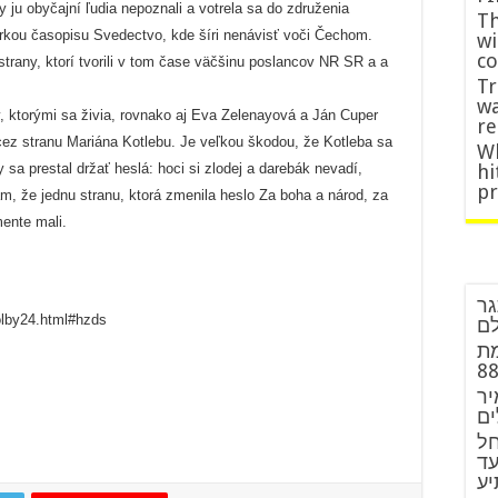
ju obyčajní ľudia nepoznali a votrela sa do združenia
Th
orkou časopisu Svedectvo, kde šíri nenávisť voči Čechom.
wi
co
strany, ktorí tvorili v tom čase väčšinu poslancov NR SR a a
Tr
wa
y, ktorými sa živia, rovnako aj Eva Zelenayová a Ján Cuper
re
ky cez stranu Mariána Kotlebu. Je veľkou škodou, že Kotleba sa
Wh
y sa prestal držať heslá: hoci si zlodej a darebák nevadí,
hi
p
m, že jednu stranu, ktorá zmenila heslo Za boha a národ, za
ente mali.
גר
olby24.html#hzds
לם
מת
יר
ים
חל
עד
יע