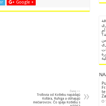
er
Google +
قة
زي
أم
ة؟
من
ات
رة
ية
NA
Pu
Fr
te
Ďalej >>
Trollovia od Kotlebu napádajú
Za
Kollára, Ruhiga a obhajujú
mečiarovcov. Čo spája Kotlebu s