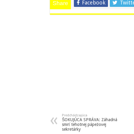
Facebook
Twitt
Share
Predchádzajúca
ŠOKUJÚCA SPRÁVA: Záhadná
smrť tehotnej pápežovej
sekretárky