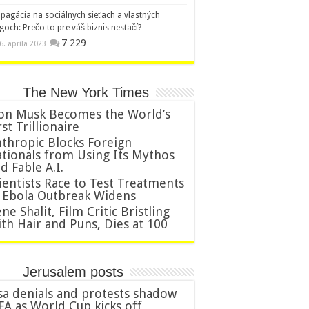
pagácia na sociálnych sieťach a vlastných
goch: Prečo to pre váš biznis nestačí?
7 229
6. apríla 2023
The New York Times
on Musk Becomes the World’s
rst Trillionaire
thropic Blocks Foreign
tionals from Using Its Mythos
d Fable A.I.
ientists Race to Test Treatments
 Ebola Outbreak Widens
ne Shalit, Film Critic Bristling
th Hair and Puns, Dies at 100
Jerusalem posts
sa denials and protests shadow
FA as World Cup kicks off