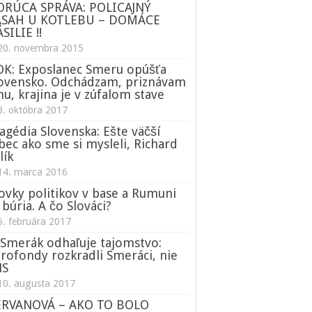
ORÚCA SPRÁVA: POLICAJNÝ
ÁSAH U KOTLEBU – DOMÁCE
SILIE !!
20. novembra 2015
K: Exposlanec Smeru opúšťa
ovensko. Odchádzam, priznávam
nu, krajina je v zúfalom stave
3. októbra 2017
agédia Slovenska: Ešte väčší
bec ako sme si mysleli, Richard
lík
14. marca 2016
ovky politikov v base a Rumuni
 búria. A čo Slováci?
5. februára 2017
Smerák odhaľuje tajomstvo:
rofondy rozkradli Smeráci, nie
NS
10. augusta 2017
ERVANOVÁ – AKO TO BOLO