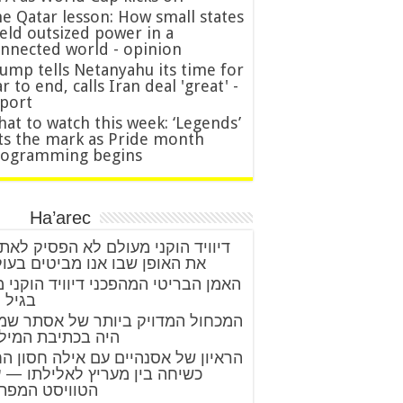
e Qatar lesson: How small states
eld outsized power in a
nnected world - opinion
ump tells Netanyahu its time for
r to end, calls Iran deal 'great' -
port
at to watch this week: ‘Legends’
ts the mark as Pride month
rogramming begins
Ha’arec
דיוויד הוקני מעולם לא הפסיק לאת
את האופן שבו אנו מביטים בעו
האמן הבריטי המהפכני דיוויד הוקני 
בגיל 88
המכחול המדויק ביותר של אסתר שמ
היה בכתיבת המיל
הראיון של אסנהיים עם אילה חסון ה
כשיחה בין מעריץ לאלילתו — 
הטוויסט המפת