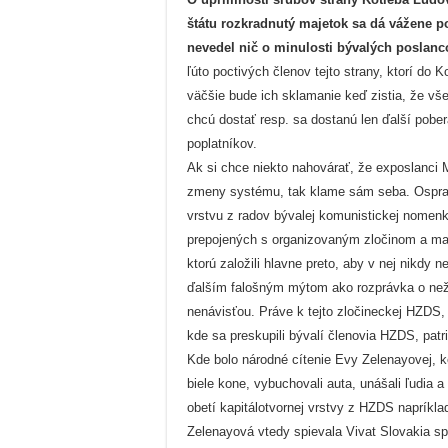
štátu rozkradnutý majetok sa dá vážene p
nevedel nič o minulosti bývalých poslan
ľúto poctivých členov tejto strany, ktorí do
väčšie bude ich sklamanie keď zistia, že vš
chcú dostať resp. sa dostanú len ďalší pobe
poplatníkov.
Ak si chce niekto nahovárať, že exposlanci
zmeny systému, tak klame sám seba. Ospraved
vrstvu z radov bývalej komunistickej nomenk
prepojených s organizovaným zločinom a maf
ktorú založili hlavne preto, aby v nej nikdy n
ďalším falošným mýtom ako rozprávka o nežne
nenávisťou. Práve k tejto zločineckej HZDS,
kde sa preskupili bývalí členovia HZDS, patr
Kde bolo národné cítenie Evy Zelenayovej, ke
biele kone, vybuchovali auta, unášali ľudia 
obetí kapitálotvornej vrstvy z HZDS naprík
Zelenayová vtedy spievala Vivat Slovakia s