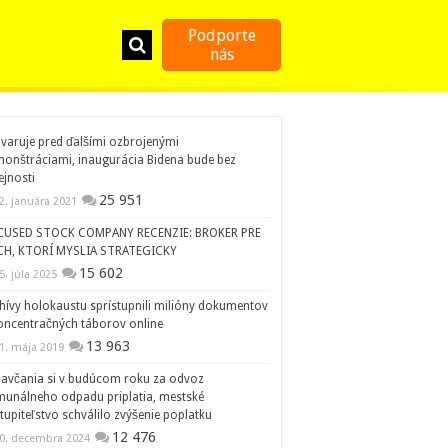
Podporte
nás
 varuje pred ďalšími ozbrojenými
onštráciami, inaugurácia Bidena bude bez
ejnosti
25 951
2. januára 2021
CUSED STOCK COMPANY RECENZIE: BROKER PRE
CH, KTORÍ MYSLIA STRATEGICKY
15 602
5. júla 2025
hívy holokaustu sprístupnili milióny dokumentov
oncentračných táborov online
13 963
1. mája 2019
avčania si v budúcom roku za odvoz
unálneho odpadu priplatia, mestské
tupiteľstvo schválilo zvýšenie poplatku
12 476
0. decembra 2024