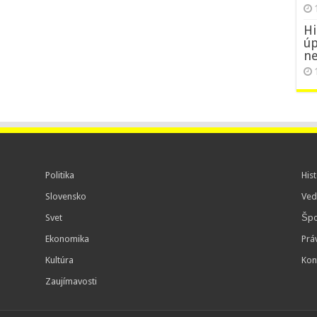
Hi
úp
ne
Politika
Hist
Slovensko
Ved
Svet
Špo
Ekonomika
Prá
Kultúra
Kon
Zaujímavosti