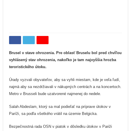
Úrady vyzvali obyvateľov, aby sa vyhli miestam, kde je veľa ľudí,
najmä aby sa nezdržiavali v nákupných centrách a na koncertoch.
Metro v Brusseli bude uzatvorené najmenej do nedele.
Salah Abdeslam, ktorý sa mal podieľať na príprave útokov v
Paríži, sa podľa všetkého vrátil na územie Belgicka.
Bezpečnostná rada OSN v piatok v dôsledku útokov v Pariži
prijala rezolúciu za účelom zdvojnásobenia zásahov namierených
proti Islamskému štátu.
Zdroj: http://www.bbc.com/news/world-europe-34889144