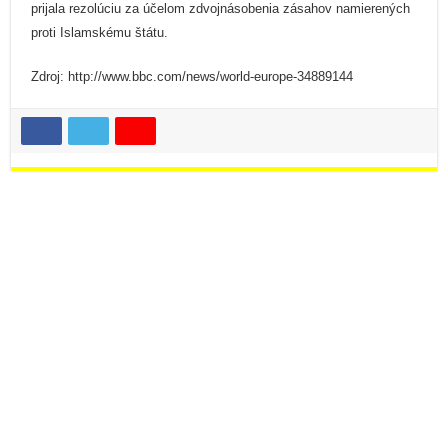
Predchádzajúca
Sexuálny úchyl Slota a domáci
násilník Kotleba
Ďalej >>
Odnož Smeru ide do volieb
bojovať proti korupcii. Faloš a
pretvárka víťazia nad láskou a
pravdou
Súvisiace články
Kontroverzný e-mail rozvíril Skalicu: