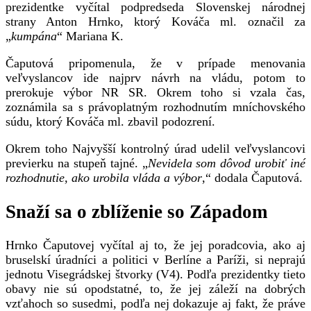
prezidentke vyčítal podpredseda Slovenskej národnej
strany Anton Hrnko, ktorý Kováča ml. označil za
„
kumpána
“ Mariana K.
Čaputová pripomenula, že v prípade menovania
veľvyslancov ide najprv návrh na vládu, potom to
prerokuje výbor NR SR. Okrem toho si vzala čas,
zoznámila sa s právoplatným rozhodnutím mníchovského
súdu, ktorý Kováča ml. zbavil podozrení.
Okrem toho Najvyšší kontrolný úrad udelil veľvyslancovi
previerku na stupeň tajné. „
Nevidela som dôvod urobiť iné
rozhodnutie, ako urobila vláda a výbor
,“ dodala Čaputová.
Snaží sa o zblíženie so Západom
Hrnko Čaputovej vyčítal aj to, že jej poradcovia, ako aj
bruselskí úradníci a politici v Berlíne a Paríži, si neprajú
jednotu Visegrádskej štvorky (V4). Podľa prezidentky tieto
obavy nie sú opodstatné, to, že jej záleží na dobrých
vzťahoch so susedmi, podľa nej dokazuje aj fakt, že práve