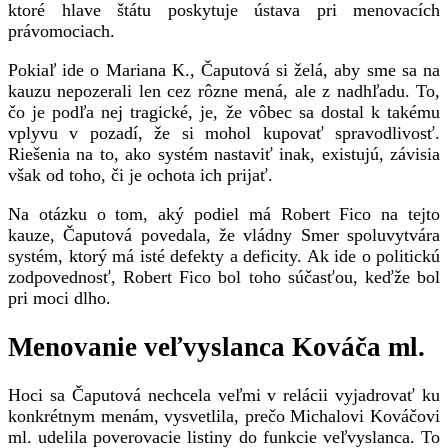
ktoré hlave štátu poskytuje ústava pri menovacích
právomociach.
Pokiaľ ide o Mariana K., Čaputová si želá, aby sme sa na
kauzu nepozerali len cez rôzne mená, ale z nadhľadu. To,
čo je podľa nej tragické, je, že vôbec sa dostal k takému
vplyvu v pozadí, že si mohol kupovať spravodlivosť.
Riešenia na to, ako systém nastaviť inak, existujú, závisia
však od toho, či je ochota ich prijať.
Na otázku o tom, aký podiel má Robert Fico na tejto
kauze, Čaputová povedala, že vládny Smer spoluvytvára
systém, ktorý má isté defekty a deficity. Ak ide o politickú
zodpovednosť, Robert Fico bol toho súčasťou, keďže bol
pri moci dlho.
Menovanie veľvyslanca Kováča ml.
Hoci sa Čaputová nechcela veľmi v relácii vyjadrovať ku
konkrétnym menám, vysvetlila, prečo Michalovi Kováčovi
ml. udelila poverovacie listiny do funkcie veľvyslanca. To