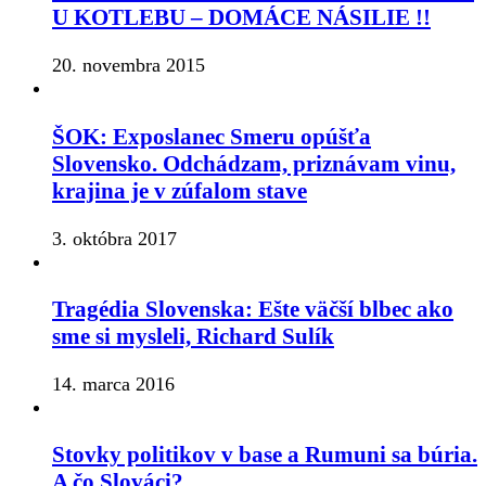
U KOTLEBU – DOMÁCE NÁSILIE !!
20. novembra 2015
ŠOK: Exposlanec Smeru opúšťa
Slovensko. Odchádzam, priznávam vinu,
krajina je v zúfalom stave
3. októbra 2017
Tragédia Slovenska: Ešte väčší blbec ako
sme si mysleli, Richard Sulík
14. marca 2016
Stovky politikov v base a Rumuni sa búria.
A čo Slováci?