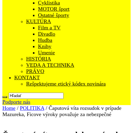
Cyklistika
MOTOR šport
Ostatné športy
KULTÚRA
Film a TV
Divadlo
Hudba
Knihy
Umenie
HISTÓRIA
VEDA A TECHNIKA
PRÁVO
KONTAKT
Rešpektujeme etický kódex novinára
Podporte nás
Home
/
POLITIKA
/
Čaputová víta rozsudok v prípade
Mazureka, Ficove výroky považuje za nebezpečné