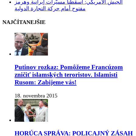
الجيش الأمريكي: أسقطنا مسيّرات إيرانية وهرمز
مفتوح أمام حركة التجارة الدولية
NAJČÍTANEJŠIE
Putinov rozkaz: Pomôžeme Francúzom
zničiť islamských teroristov. Islamisti
Rusom: Zabijeme vás!
18. novembra 2015
HORÚCA SPRÁVA: POLICAJNÝ ZÁSAH