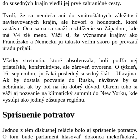
do susedných krajín viedli jej prvé zahraničné cesty.
Tvrdí, že sa nemieša ani do vnútroštátnych záležitostí
navštevovaných krajín, ale hovorí o hodnotách, ktoré
zastáva. Ona sama sa snaží o zblíženie so Západom, kde
má V4 zlé meno. Váži si, že významné krajiny ako
Francúzsko a Nemecku ju takisto veľmi skoro po prevzatí
úradu prijali.
Všetky stretnutia, ktoré absolvovala, boli podľa nej
priateľské, konštruktívne, ale zároveň otvorené. O týždeň,
16. septembra, ju čaká posledný susedný štát – Ukrajina.
Ak by dostala pozvanie do Ruska, návšteve by sa
nebránila, ak by bol na ňu dobrý dôvod. Okrem toho si
váži aj pozvanie na klimatický summit do New Yorku, kde
vystúpi ako jediný zástupca regiónu.
Sprísnenie potratov
Jednou z tém diskusnej relácie bolo aj sprísnenie potratov.
O tom bude parlament hlasovať dokonca niekoľkokrát,