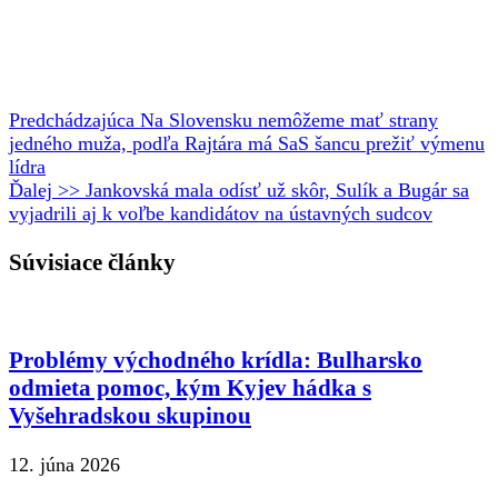
Predchádzajúca
Na Slovensku nemôžeme mať strany
jedného muža, podľa Rajtára má SaS šancu prežiť výmenu
lídra
Ďalej >>
Jankovská mala odísť už skôr, Sulík a Bugár sa
vyjadrili aj k voľbe kandidátov na ústavných sudcov
Súvisiace články
Problémy východného krídla: Bulharsko
odmieta pomoc, kým Kyjev hádka s
Vyšehradskou skupinou
12. júna 2026