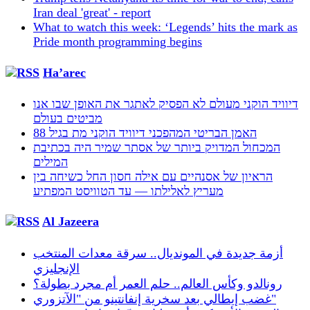
Iran deal 'great' - report
What to watch this week: ‘Legends’ hits the mark as
Pride month programming begins
Ha’arec
דיוויד הוקני מעולם לא הפסיק לאתגר את האופן שבו אנו
מביטים בעולם
האמן הבריטי המהפכני דיוויד הוקני מת בגיל 88
המכחול המדויק ביותר של אסתר שמיר היה בכתיבת
המילים
הראיון של אסנהיים עם אילה חסון החל כשיחה בין
מעריץ לאלילתו — עד הטוויסט המפתיע
Al Jazeera
أزمة جديدة في المونديال.. سرقة معدات المنتخب
الإنجليزي
رونالدو وكأس العالم.. حلم العمر أم مجرد بطولة؟
غضب إيطالي بعد سخرية إنفانتينو من "الآتزوري"