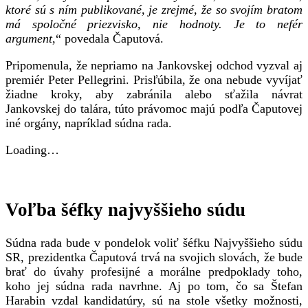
ktoré sú s ním publikované, je zrejmé, že so svojím bratom
má spoločné priezvisko, nie hodnoty. Je to nefér
argument
,“ povedala Čaputová.
Pripomenula, že nepriamo na Jankovskej odchod vyzval aj
premiér Peter Pellegrini. Prisľúbila, že ona nebude vyvíjať
žiadne kroky, aby zabránila alebo sťažila návrat
Jankovskej do talára, túto právomoc majú podľa Čaputovej
iné orgány, napríklad súdna rada.
Loading…
Voľba šéfky najvyššieho súdu
Súdna rada bude v pondelok voliť šéfku Najvyššieho súdu
SR, prezidentka Čaputová trvá na svojich slovách, že bude
brať do úvahy profesijné a morálne predpoklady toho,
koho jej súdna rada navrhne. Aj po tom, čo sa Štefan
Harabin vzdal kandidatúry, sú na stole všetky možnosti,