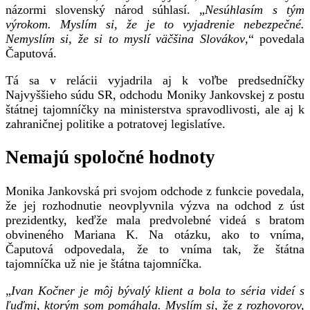
názormi slovenský národ súhlasí. „
Nesúhlasím s tým
výrokom. Myslím si, že je to vyjadrenie nebezpečné.
Nemyslím si, že si to myslí väčšina Slovákov
,“ povedala
Čaputová.
Tá sa v relácii vyjadrila aj k voľbe predsedníčky
Najvyššieho súdu SR, odchodu Moniky Jankovskej z postu
štátnej tajomníčky na ministerstva spravodlivosti, ale aj k
zahraničnej politike a potratovej legislatíve.
Nemajú spoločné hodnoty
Monika Jankovská pri svojom odchode z funkcie povedala,
že jej rozhodnutie neovplyvnila výzva na odchod z úst
prezidentky, keďže mala predvolebné videá s bratom
obvineného Mariana K. Na otázku, ako to vníma,
Čaputová odpovedala, že to vníma tak, že štátna
tajomníčka už nie je štátna tajomníčka.
„
Ivan Kočner je môj bývalý klient a bola to séria videí s
ľuďmi, ktorým som pomáhala. Myslím si, že z rozhovorov,