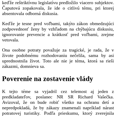
keďže reštriktívnu legislatívu predložilo viacero subjektov.
Čaputová zopakovala, že ide o citlivú tému, pri ktorej
absentovala odborná diskusia.
Keďže je tesne pred voľbami, takýto zákon obmedzujúci
zodpovednosť ženy by vzhľadom na chýbajúcu diskusiu,
ignorovanie prevencie a krátkosť pred voľbami, zrejme
vetovala.
Ona osobne potraty považuje za tragické, je rada, že v
živote podobnému rozhodovaniu nečelila, sama by asi
uprednostnila život. Toto ale nie je téma, ktorá sa rieši
zákazmi, domnieva sa.
Poverenie na zostavenie vlády
K tejto téme sa vyjadril cez telemost aj jeden z
predkladateľov, poslanec NR SR Richard Vašečka.
Avizoval, že on bude robiť všetko na ochranu detí a
nepredpokladá, že by zákazy znamenali napríklad nárast
potratovej turistiky. Podľa prieskumu, ktorý zverejnila