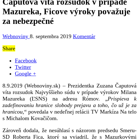
Čaputová víta rozsudok v prípade
Mazureka, Ficove výroky považuje
za nebezpečné
Webnoviny
8. septembra 2019
Komentár
Share
Facebook
Twitter
Google +
8.9.2019 (Webnoviny.sk) – Prezidentka Zuzana Čaputová
víta rozsudok Najvyššieho súdu v prípade výrokov Milana
Mazureka (ĽSNS) na adresu Rómov. „
Prispieva k
zadefinovaniu hranice slobody prejavu a toho, čo už je za
hranicou,
“ povedala v nedeľnej relácii TV Markíza Na telo
s Michalom Kovačičom.
Zároveň dodala, že nesúhlasí s názorom predsedu Smeru-
SD Roberta Fica, ktorý sa vyjadril, že s Mazurkovými