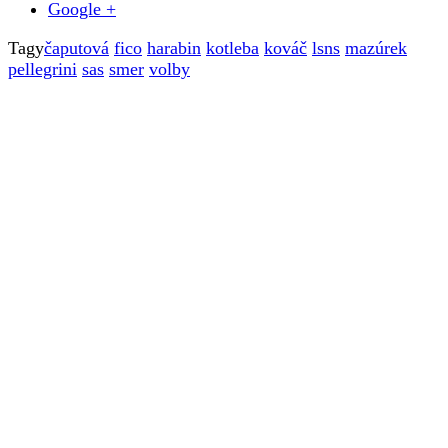
Google +
Tagy
čaputová
fico
harabin
kotleba
kováč
lsns
mazúrek
pellegrini
sas
smer
volby