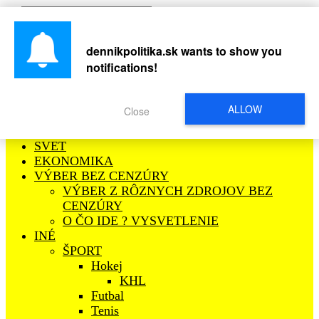
Podporte nás
dennikpolitika.sk
wants to show you
notifications!
POLITIKA
Bulvárne
ALLOW
Close
VYHLÁSENIA POLITIKOV
SLOVENSKO
SVET
EKONOMIKA
VÝBER BEZ CENZÚRY
VÝBER Z RÔZNYCH ZDROJOV BEZ
CENZÚRY
O ČO IDE ? VYSVETLENIE
INÉ
ŠPORT
Hokej
KHL
Futbal
Tenis