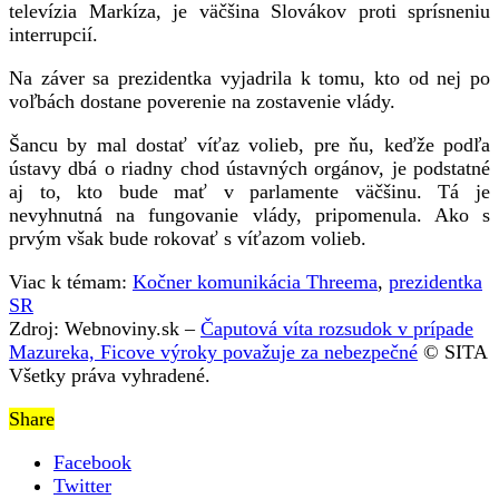
televízia Markíza, je väčšina Slovákov proti sprísneniu
interrupcií.
Na záver sa prezidentka vyjadrila k tomu, kto od nej po
voľbách dostane poverenie na zostavenie vlády.
Šancu by mal dostať víťaz volieb, pre ňu, keďže podľa
ústavy dbá o riadny chod ústavných orgánov, je podstatné
aj to, kto bude mať v parlamente väčšinu. Tá je
nevyhnutná na fungovanie vlády, pripomenula. Ako s
prvým však bude rokovať s víťazom volieb.
Viac k témam:
Kočner komunikácia Threema
,
prezidentka
SR
Zdroj: Webnoviny.sk –
Čaputová víta rozsudok v prípade
Mazureka, Ficove výroky považuje za nebezpečné
© SITA
Všetky práva vyhradené.
Share
Facebook
Twitter