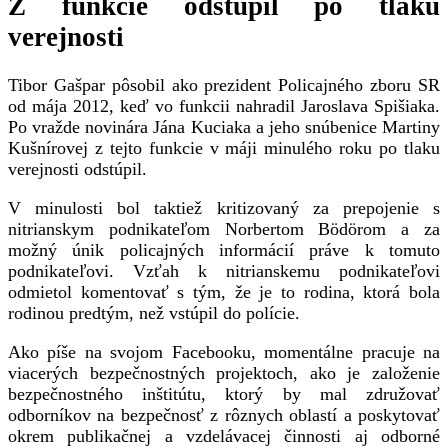
Z funkcie odstúpil po tlaku
verejnosti
Tibor Gašpar pôsobil ako prezident Policajného zboru SR
od mája 2012, keď vo funkcii nahradil Jaroslava Spišiaka.
Po vražde novinára Jána Kuciaka a jeho snúbenice Martiny
Kušnírovej z tejto funkcie v máji minulého roku po tlaku
verejnosti odstúpil.
V minulosti bol taktiež kritizovaný za prepojenie s
nitrianskym podnikateľom Norbertom Bödörom a za
možný únik policajných informácií práve k tomuto
podnikateľovi. Vzťah k nitrianskemu podnikateľovi
odmietol komentovať s tým, že je to rodina, ktorá bola
rodinou predtým, než vstúpil do polície.
Ako píše na svojom Facebooku, momentálne pracuje na
viacerých bezpečnostných projektoch, ako je založenie
bezpečnostného inštitútu, ktorý by mal združovať
odborníkov na bezpečnosť z rôznych oblastí a poskytovať
okrem publikačnej a vzdelávacej činnosti aj odborné