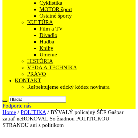
Cyklistika
MOTOR šport
Ostatné športy
KULTÚRA
Film a TV
Divadlo
Hudba
Knihy
Umenie
HISTÓRIA
VEDA A TECHNIKA
PRÁVO
KONTAKT
Rešpektujeme etický kódex novinára
Podporte nás
Home
/
POLITIKA
/
BÝVALÝ policajný ŠÉF Gašpar
zatiaľ neROKOVAL So žiadnou POLITICKOU
STRANOU ani s politikom