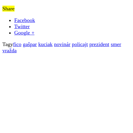
Share
Facebook
Twitter
Google +
Tagy
fico
gašpar
kuciak
novinár
policajt
prezident
smer
vražda