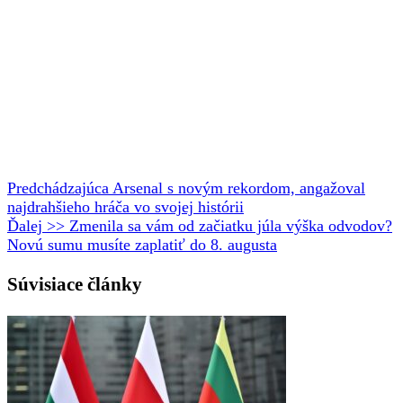
Predchádzajúca
Arsenal s novým rekordom, angažoval
najdrahšieho hráča vo svojej histórii
Ďalej >>
Zmenila sa vám od začiatku júla výška odvodov?
Novú sumu musíte zaplatiť do 8. augusta
Súvisiace články