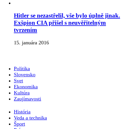
Hitler se nezastřelil, vše bylo úplně jinak.
Exšpion CIA přišel s neuvěřitelným
tvrzením
15. januára 2016
Politika
Slovensko
Svet
Ekonomika
Kultúra
Zaujímavosti
História
Veda a technika
Šport