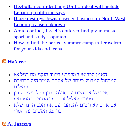
Hezbollah confident any US-Iran deal will include
Lebanon, politician says
Blaze destroys Jewish-owned business in North West
London, cause unknown
Amid conflict, Israel’s children find joy in music,
sport and study - opinion
How to find the perfect summer camp in Jerusalem
for your kids and teens
Ha’arec
האמן הבריטי המהפכני דיוויד הוקני מת בגיל 88
המכחול המדויק ביותר של אסתר שמיר היה בכתיבת
המילים
הראיון של אסנהיים עם אילה חסון החל כשיחה בין
מעריץ לאלילתו — עד הטוויסט המפתיע
אם אתם לא רוצים להסתבך עם אחותכם הזונה שלא
הכרתם, תקשיבו עד הסוף
Al Jazeera