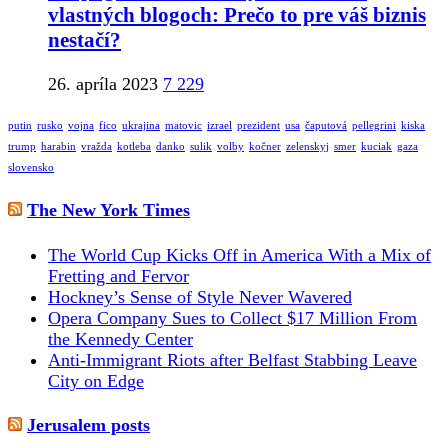
vlastných blogoch: Prečo to pre váš biznis
nestačí?
26. apríla 2023
7 229
putin
rusko
vojna
fico
ukrajina
matovic
izrael
prezident
usa
čaputová
pellegrini
kiska
trump
harabin
vražda
kotleba
danko
sulik
volby
kočner
zelenskyj
smer
kuciak
gaza
slovensko
The New York Times
The World Cup Kicks Off in America With a Mix of
Fretting and Fervor
Hockney’s Sense of Style Never Wavered
Opera Company Sues to Collect $17 Million From
the Kennedy Center
Anti-Immigrant Riots after Belfast Stabbing Leave
City on Edge
Jerusalem posts