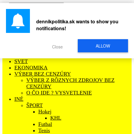
Podporte nás
dennikpolitika.sk
wants to show you
notifications!
POLITIKA
Bulvárne
ALLOW
Close
VYHLÁSENIA POLITIKOV
SLOVENSKO
SVET
EKONOMIKA
VÝBER BEZ CENZÚRY
VÝBER Z RÔZNYCH ZDROJOV BEZ
CENZÚRY
O ČO IDE ? VYSVETLENIE
INÉ
ŠPORT
Hokej
KHL
Futbal
Tenis