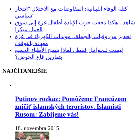
كتلة الوفاء اللبنانية: المفاوضات مع الاحتلال "انتحار
سياسي"
شاهد.. هكذا دفعت حرب الإبادة أطفال غزة إلى سوق
العمل مبكرا
تحذير من وفيات بالجملة.. مولدات الكهرباء في غزة
مهددة بالتوقف
ليست للحوامل فقط.. لماذا ينصح الأطباء الجميع
بتمارين قاع الحوض؟
NAJČÍTANEJŠIE
Putinov rozkaz: Pomôžeme Francúzom
zničiť islamských teroristov. Islamisti
Rusom: Zabijeme vás!
18. novembra 2015