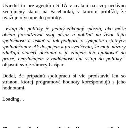
Uviedol to pre agentúru SITA v reakcii na svoj nedávno
zverejnený status na Facebooku, v ktorom priblížil, že
uvažuje o vstupe do politiky.
„Vstup do politiky je jediný zákonný spôsob, ako môže
občan presadzovať svoj názor a pohľad na život tejto
spoločnosti a získať si tak podporu a sympatie ostatných
spoluobčanov. Ak dospejem k presvedčeniu, že moje názory
zdieľajú viacerí občania a je záujem ich aplikovať do
praxe, nevylučujem v budúcnosti ani vstup do politiky,“
objasnil svoje zámery Gašpar.
Dodal, že prípadnú spoluprácu si vie predstaviť len so
stranou, ktorej programové hodnoty korešpondujú s jeho
hodnotami.
Loading…