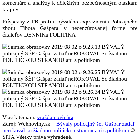
komentáre a analýzy k dôležitým bezpečnostným otázkam
krajiny.
Príspevky z FB profilu bývalého exprezidenta Policajného
zboru Tibora Gašpara v necenzúrovanej forme pre
čitateľov DENNÍKa POLITIKA
Viac k témam:
vražda novinára
Zdroj: Webnoviny.sk –
Bývalý policajný šéf Gašpar zatiaľ
nerokoval so žiadnou politickou stranou ani s politikom
©
SITA Všetky práva vyhradené.