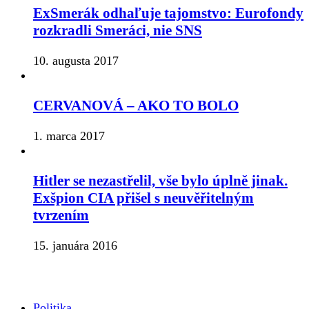
ExSmerák odhaľuje tajomstvo: Eurofondy
rozkradli Smeráci, nie SNS
10. augusta 2017
CERVANOVÁ – AKO TO BOLO
1. marca 2017
Hitler se nezastřelil, vše bylo úplně jinak.
Exšpion CIA přišel s neuvěřitelným
tvrzením
15. januára 2016
Politika