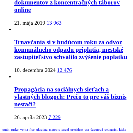
dokumentov z koncentračných táborov
online
21. mája 2019
13 963
Trnavčania si v budúcom roku za odvoz
komunálneho odpadu priplatia, mestské
zastupiteľstvo schválilo zvýšenie poplatku
10. decembra 2024
12 476
Propagácia na sociálnych sieťach a
vlastných blogoch: Prečo to pre váš biznis
nestačí?
26. apríla 2023
7 229
putin
rusko
vojna
fico
ukrajina
matovic
izrael
prezident
usa
čaputová
pellegrini
kiska