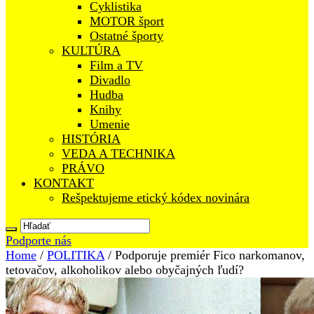
Cyklistika
MOTOR šport
Ostatné športy
KULTÚRA
Film a TV
Divadlo
Hudba
Knihy
Umenie
HISTÓRIA
VEDA A TECHNIKA
PRÁVO
KONTAKT
Rešpektujeme etický kódex novinára
Podporte nás
Home
/
POLITIKA
/
Podporuje premiér Fico narkomanov,
tetovačov, alkoholikov alebo obyčajných ľudí?