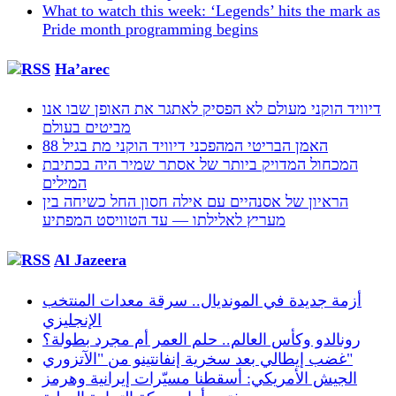
What to watch this week: ‘Legends’ hits the mark as
Pride month programming begins
Ha’arec
דיוויד הוקני מעולם לא הפסיק לאתגר את האופן שבו אנו
מביטים בעולם
האמן הבריטי המהפכני דיוויד הוקני מת בגיל 88
המכחול המדויק ביותר של אסתר שמיר היה בכתיבת
המילים
הראיון של אסנהיים עם אילה חסון החל כשיחה בין
מעריץ לאלילתו — עד הטוויסט המפתיע
Al Jazeera
أزمة جديدة في المونديال.. سرقة معدات المنتخب
الإنجليزي
رونالدو وكأس العالم.. حلم العمر أم مجرد بطولة؟
غضب إيطالي بعد سخرية إنفانتينو من "الآتزوري"
الجيش الأمريكي: أسقطنا مسيّرات إيرانية وهرمز