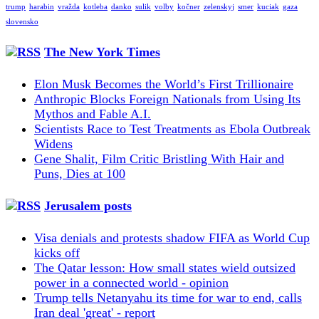
trump
harabin
vražda
kotleba
danko
sulik
volby
kočner
zelenskyj
smer
kuciak
gaza
slovensko
The New York Times
Elon Musk Becomes the World’s First Trillionaire
Anthropic Blocks Foreign Nationals from Using Its
Mythos and Fable A.I.
Scientists Race to Test Treatments as Ebola Outbreak
Widens
Gene Shalit, Film Critic Bristling With Hair and
Puns, Dies at 100
Jerusalem posts
Visa denials and protests shadow FIFA as World Cup
kicks off
The Qatar lesson: How small states wield outsized
power in a connected world - opinion
Trump tells Netanyahu its time for war to end, calls
Iran deal 'great' - report