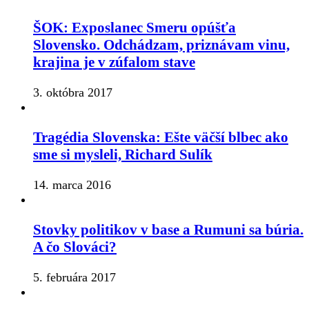
ŠOK: Exposlanec Smeru opúšťa
Slovensko. Odchádzam, priznávam vinu,
krajina je v zúfalom stave
3. októbra 2017
Tragédia Slovenska: Ešte väčší blbec ako
sme si mysleli, Richard Sulík
14. marca 2016
Stovky politikov v base a Rumuni sa búria.
A čo Slováci?
5. februára 2017