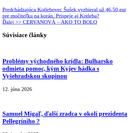
Predchádzajúca
Kotlebovec Šušek vyzbieral už 46,50 eur
pre močiteľku na korán. Prispeje aj Kotleba?
Ďalej >>
CERVANOVÁ – AKO TO BOLO
Súvisiace články
Problémy východného krídla: Bulharsko
odmieta pomoc, kým Kyjev hádka s
Vyšehradskou skupinou
12. júna 2026
Samuel Migaľ, ďalší zradca v okolí prezidenta
Pellegríniho ?