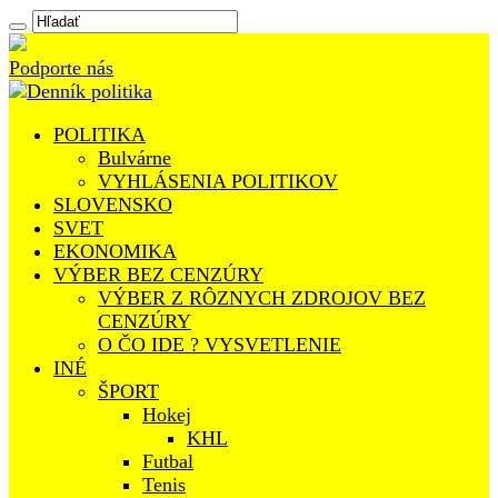
Podporte nás
POLITIKA
Bulvárne
VYHLÁSENIA POLITIKOV
SLOVENSKO
SVET
EKONOMIKA
VÝBER BEZ CENZÚRY
VÝBER Z RÔZNYCH ZDROJOV BEZ
CENZÚRY
O ČO IDE ? VYSVETLENIE
INÉ
ŠPORT
Hokej
KHL
Futbal
Tenis