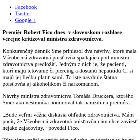
Facebook
Twitter
Google +
Premiér Robert Fico dnes v slovenskom rozhlase
verejne kritizoval ministra zdravotníctva.
Konkurenčný denník Sme priniesol dva návrhy, ktoré mala
Všeobecná zdravotná poisťovňa spadajúca pod ministra
zdravotníctva predložiť. Jedným z nich je, že pacienti,
ktorí majú tetovanie či piercing a dostanú hepatitídu C, si
majú jej liečbu platiť sami. To isté navrhuje štátna
poisťovňa aj alkoholikom či narkomanom.
Návrhy ministra zdravotníctva Tomáša Druckera, ktorého
Smer ako nestraníka nominoval tak narazili na premiéra.
„Bude veľmi vážna diskusia ohľadne zdravotníctva. Mám
pocit, že Všeobecná zdravotná poisťovňa nám chce zaviesť
nejaké zajacoviny,“ povedal Fico.
Túto tému začal premiér sám od seba, moderátor sa ho na