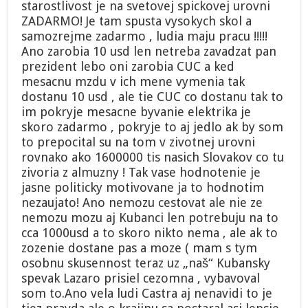
starostlivost je na svetovej spickovej urovni
ZADARMO! Je tam spusta vysokych skol a
samozrejme zadarmo , ludia maju pracu !!!!!
Ano zarobia 10 usd len netreba zavadzat pan
prezident lebo oni zarobia CUC a ked
mesacnu mzdu v ich mene vymenia tak
dostanu 10 usd , ale tie CUC co dostanu tak to
im pokryje mesacne byvanie elektrika je
skoro zadarmo , pokryje to aj jedlo ak by som
to prepocital su na tom v zivotnej urovni
rovnako ako 1600000 tis nasich Slovakov co tu
zivoria z almuzny ! Tak vase hodnotenie je
jasne politicky motivovane ja to hodnotim
nezaujato! Ano nemozu cestovat ale nie ze
nemozu mozu aj Kubanci len potrebuju na to
cca 1000usd a to skoro nikto nema , ale ak to
zozenie dostane pas a moze ( mam s tym
osobnu skusennost teraz uz „naš“ Kubansky
spevak Lazaro prisiel cezomna , vybavoval
som to.Ano vela ludi Castra aj nenavidi to je