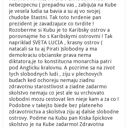
nebezpecnu ( prepadnu vas , zabiju)a na Kube
je vesela ludia sa bavia a su aj vo svojej
chudobe štastni. Tak toto tvrdenie pan
prezident je zavadzajuce co tvrdite !
Rozoberme si Kubu je to Karibsky ostrov a
porovnajme ho s Karibskymi ostrovmi ! Tak
napriklad SVETA LUCIA , krasny ostrov (
natacali sa tu aj Pirati )slobodny a ma
demokraciu obcianske prava nema
diktatora,je to konstitucna monarchia patri
pod Anglicku kralovnu. A pozrime sa na zivot
tych slobodnych ludi , ziju v plechovych
budach ked ochoreju nemaju ziadnu
zdravotnu starostlivost a ziadne zadarmo
skolstvo nemaju co jest ale su vrchovato
slobodni mozu cestovat len nieje kam a za co !
Podobne v takejto biede bez plateneho
zdravotnictva a skolstva ziju aj dalsie slobodne
ostrovy. Podme na Kubu pan Kiska špickove
skolstvo je na Kube zadarmo! Zdravotna