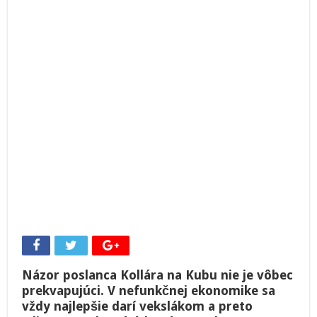
Kiska
alebo
Kollár?
Názor poslanca Kollára na Kubu nie je vôbec
prekvapujúci. V nefunkčnej ekonomike sa
vždy najlepšie darí vekslákom a preto