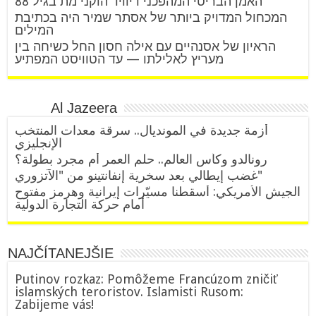
האמן הבריטי המהפכני דיוויד הוקני מת בגיל 88
המכחול המדויק ביותר של אסתר שמיר היה בכתיבת
המילים
הראיון של אסנהיים עם אילה חסון החל כשיחה בין
מעריץ לאלילתו — עד הטוויסט המפתיע
Al Jazeera
أزمة جديدة في المونديال.. سرقة معدات المنتخب
الإنجليزي
رونالدو وكأس العالم.. حلم العمر أم مجرد بطولة؟
غضب إيطالي بعد سخرية إنفانتينو من "الآتزوري"
الجيش الأمريكي: أسقطنا مسيّرات إيرانية وهرمز مفتوح
أمام حركة التجارة الدولية
NAJČÍTANEJŠIE
Putinov rozkaz: Pomôžeme Francúzom zničiť
islamských teroristov. Islamisti Rusom:
Zabijeme vás!