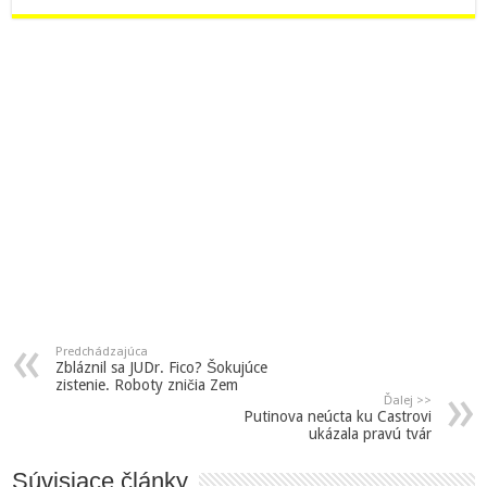
Predchádzajúca
Zbláznil sa JUDr. Fico? Šokujúce
zistenie. Roboty zničia Zem
Ďalej >>
Putinova neúcta ku Castrovi
ukázala pravú tvár
Súvisiace články