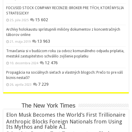
FOCUSED STOCK COMPANY RECENZIE: BROKER PRE TÝCH, KTORÍ MYSLIA
STRATEGICKY
15 602
25. júla 2025
Archívy holokaustu sprístupnili milióny dokumentov z koncentračných
táborov online
13 963
21. mája 2019
Trnavčania si v budúcom roku za odvoz komunálneho odpadu priplatia,
mestské zastupiteľstvo schválilo zvýšenie poplatku
12 476
10. decembra 2024
Propagácia na sociálnych sieťach a vlastných blogoch: Prečo to pre váš
biznis nestačí?
7 229
26. apríla 2023
The New York Times
Elon Musk Becomes the World’s First Trillionaire
Anthropic Blocks Foreign Nationals from Using
Its Mythos and Fable A.I.