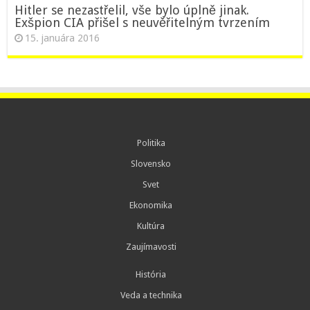
Hitler se nezastřelil, vše bylo úplně jinak.
Exšpion CIA přišel s neuvěřitelným tvrzením
15. januára 2016
Politika
Slovensko
Svet
Ekonomika
Kultúra
Zaujímavosti
História
Veda a technika