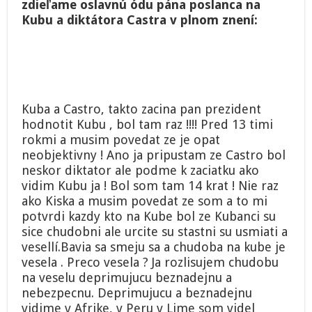
zdieľame oslavnú ódu pána poslanca na
Kubu a diktátora Castra v plnom znení:
Kuba a Castro, takto zacina pan prezident
hodnotit Kubu , bol tam raz !!!! Pred 13 timi
rokmi a musim povedat ze je opat
neobjektivny ! Ano ja pripustam ze Castro bol
neskor diktator ale podme k zaciatku ako
vidim Kubu ja ! Bol som tam 14 krat ! Nie raz
ako Kiska a musim povedat ze som a to mi
potvrdi kazdy kto na Kube bol ze Kubanci su
sice chudobni ale urcite su stastni su usmiati a
vesellí.Bavia sa smeju sa a chudoba na kube je
vesela . Preco vesela ? Ja rozlisujem chudobu
na veselu deprimujucu beznadejnu a
nebezpecnu. Deprimujucu a beznadejnu
vidime v Afrike, v Peru v Lime som videl