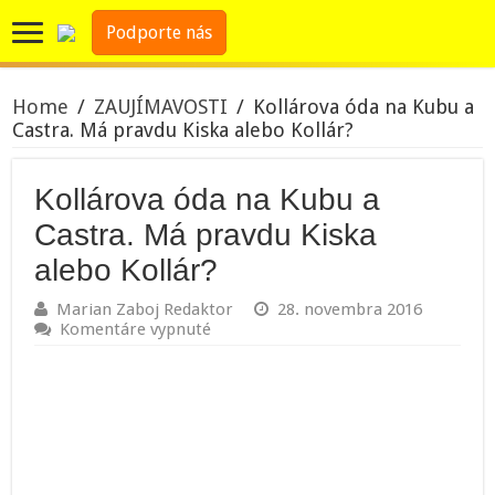
Podporte nás
Home
/
ZAUJÍMAVOSTI
/
Kollárova óda na Kubu a
Castra. Má pravdu Kiska alebo Kollár?
Kollárova óda na Kubu a
Castra. Má pravdu Kiska
alebo Kollár?
Marian Zaboj Redaktor
28. novembra 2016
na
Komentáre vypnuté
Kollárova
óda
na
Kubu
a
Castra.
Má
pravdu