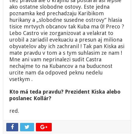
tiez pravda ale o krajinu sa postaral asi lepsie
ako ostatne slobodne ostovy. Este jedna
poznamka ked prechadzaju Karibikom
hurikany a „slobodne susedne ostrovy“ hlasia
tisice mrtvych obcanov tak Kuba ma 0! Preco ?
Lebo Castro vie zorganizovat a velakrat to
urobil a zariadil evekuaciu a presun aj miliona
obyvatelov aby ich zachranil ! Tak pan Kiska asi
mate pravdu v tom a s tym suhlasim ze nam !
Mne ani vam neprinalezi sudit Castra
nechajme to na Kubancov a na buducnost
urcite nam da odpoved peknu nedelu
vsetkym .
Kto má teda pravdu? Prezident Kiska alebo
poslanec Kollár?
red.