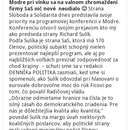
Modre pri vínku sa na valnom zhromaždení
capi
firmy SaS nič nové neudialo 🙂
Strana
Sulíka
a
Sloboda a Solidarita dnes predstavila svoje
ako
priority na programovej konferencii v Modre.
je
Konferenciu otvoril svojím prejavom kto iný
úspešná
ako predseda strany Richard Sulík.
SaS
Podľa Sulíka je strana SaS, ktorá má 170
akciová
spoločnosť?
členov, politický subjekt schopný nielen
prezentovať najlepší program, ale aj po
najbližších voľbách prevziať zodpovednosť za
chod krajiny – schuti sme sa v redakcii
DENNÍKa POLITIKA zasmiali, keď sme si
spomenuli, ako Sulík odovzdal pri hlasovaní o
eurovale dobrovoľne moc do rúk Ficovi po
tom, čo povalil Radičovej vládu.
„Dôrazne odmietame hranice na čísla. Je to
silný zásah do demokratického zriadenia. Pre
nás je dôležitejšia kvalita ako kvantita,“
povedal Sulík na margo úvah niektorých
koaličných poslancov, aby politické strany
mali určený minimálny počet členov.