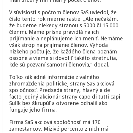
V súvislosti s počtom členov SaS uviedol, že
číslo tento rok mierne rastie. „Ale nečakám,
že budeme niekedy stranou s 5000 či 15.000
členmi. Máme prísne pravidlá na ich
prijímanie a neplánujeme ich meniť. Nemáme
však strop na prijímanie členov. Výhoda
nízkeho počtu je, že každého člena poznám
osobne a vieme si dovoliť takéto stretnutia,
kde sú pozvaní samotní členovia,“ dodal.
Toľko základné informácie z valného
zhromaždenia politickej strany SaS akciová
spoločnosť. Predseda strany, hlavný a de
facto jediný akcionár strany capo di tutti capi
Sulík bez škrupúľ a otvorene odhalil ako
funguje jeho firma.
Firma SaS akciová spoločnosť má 170
zamestancov. Mizivé percento z nich má