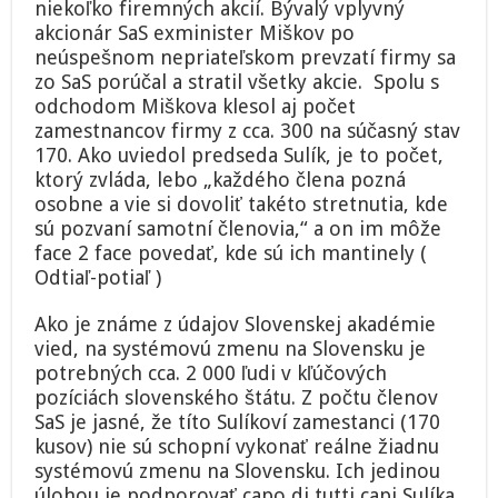
niekoľko firemných akcií. Bývalý vplyvný
akcionár SaS exminister Miškov po
neúspešnom nepriateľskom prevzatí firmy sa
zo SaS porúčal a stratil všetky akcie. Spolu s
odchodom Miškova klesol aj počet
zamestnancov firmy z cca. 300 na súčasný stav
170. Ako uviedol predseda Sulík, je to počet,
ktorý zvláda, lebo „každého člena pozná
osobne a vie si dovoliť takéto stretnutia, kde
sú pozvaní samotní členovia,“ a on im môže
face 2 face povedať, kde sú ich mantinely (
Odtiaľ-potiaľ )
Ako je známe z údajov Slovenskej akadémie
vied, na systémovú zmenu na Slovensku je
potrebných cca. 2 000 ľudi v kľúčových
pozíciách slovenského štátu. Z počtu členov
SaS je jasné, že títo Sulíkoví zamestanci (170
kusov) nie sú schopní vykonať reálne žiadnu
systémovú zmenu na Slovensku. Ich jedinou
úlohou je podporovať capo di tutti capi Sulíka