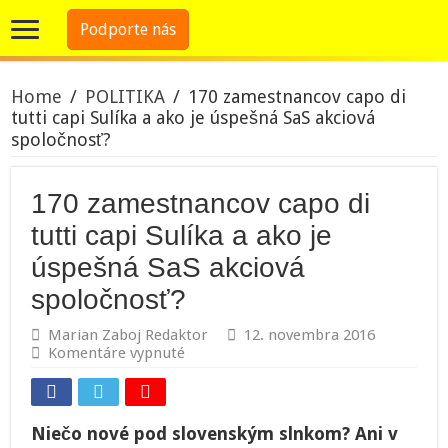
Podporte nás
Home
/
POLITIKA
/
170 zamestnancov capo di
tutti capi Sulíka a ako je úspešná SaS akciová
spoločnosť?
170 zamestnancov capo di
tutti capi Sulíka a ako je
úspešná SaS akciová
spoločnosť?
Marian Zaboj Redaktor
12. novembra 2016
na
Komentáre vypnuté
170
zamestnancov
capo
di
Niečo nové pod slovenským slnkom? Ani v
tutti