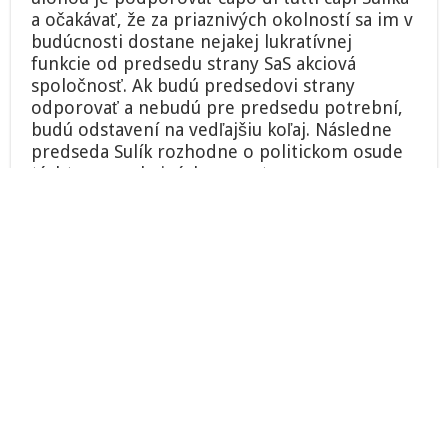
a očakávať, že za priaznivých okolností sa im v
budúcnosti dostane nejakej lukratívnej
funkcie od predsedu strany SaS akciová
spoločnosť. Ak budú predsedovi strany
odporovať a nebudú pre predsedu potrební,
budú odstavení na vedľajšiu koľaj. Následne
predseda Sulík rozhodne o politickom osude
týchto nespokojných zamestnancov.
Na záver tejto krátkej glosy a niektorých
bodov z výročnej správy SaS akciová
spoločnosť, by bolo dobré v rámci objektivity
uviesť, že ako akciové spoločnosti s hlavným
vodcom fungujú všetky parlamenté strany na
Slovensku. Snáď s výnimkou strany SMER-SD,
kde je akcionárov viac a je aj výrazne viac
zamestancov tejto firmy.
Z tohto uhla pohľadu môžme hodnotiť firmu
SaS akciová spoločnosť pre hlavného