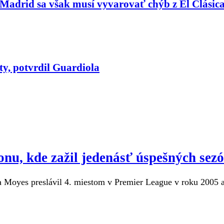
al Madrid sa však musí vyvarovať chýb z El Clásic
y, potvrdil Guardiola
nu, kde zažil jedenásť úspešných sez
 Moyes preslávil 4. miestom v Premier League v roku 2005 a 