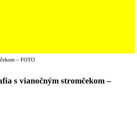
romčekom – FOTO
rafia s vianočným stromčekom –