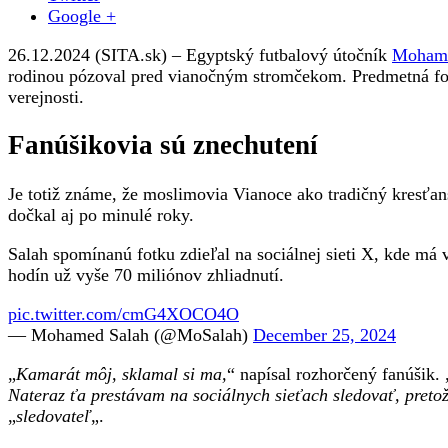
Google +
26.12.2024 (SITA.sk) – Egyptský futbalový útočník
Mohame
rodinou pózoval pred vianočným stromčekom. Predmetná fot
verejnosti.
Fanúšikovia sú znechutení
Je totiž známe, že moslimovia Vianoce ako tradičný kresťans
dočkal aj po minulé roky.
Salah spomínanú fotku zdieľal na sociálnej sieti X, kde má 
hodín už vyše 70 miliónov zhliadnutí.
pic.twitter.com/cmG4XOCO4O
— Mohamed Salah (@MoSalah)
December 25, 2024
„
Kamarát môj, sklamal si ma,
“ napísal rozhorčený fanúšik. 
Nateraz ťa prestávam na sociálnych sieťach sledovať, pret
„
sledovateľ
„.