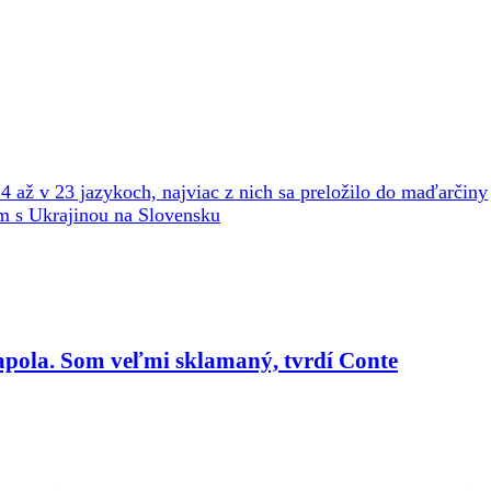
 až v 23 jazykoch, najviac z nich sa preložilo do maďarčiny
am s Ukrajinou na Slovensku
apola. Som veľmi sklamaný, tvrdí Conte