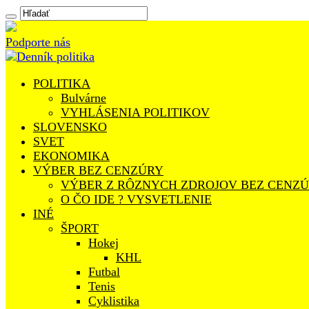
Podporte nás
POLITIKA
Bulvárne
VYHLÁSENIA POLITIKOV
SLOVENSKO
SVET
EKONOMIKA
VÝBER BEZ CENZÚRY
VÝBER Z RÔZNYCH ZDROJOV BEZ CENZ
O ČO IDE ? VYSVETLENIE
INÉ
ŠPORT
Hokej
KHL
Futbal
Tenis
Cyklistika