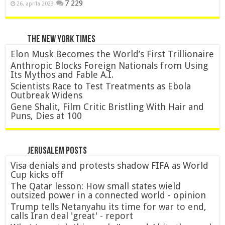
7 229
26. apríla 2023
The New York Times
Elon Musk Becomes the World’s First Trillionaire
Anthropic Blocks Foreign Nationals from Using
Its Mythos and Fable A.I.
Scientists Race to Test Treatments as Ebola
Outbreak Widens
Gene Shalit, Film Critic Bristling With Hair and
Puns, Dies at 100
Jerusalem posts
Visa denials and protests shadow FIFA as World
Cup kicks off
The Qatar lesson: How small states wield
outsized power in a connected world - opinion
Trump tells Netanyahu its time for war to end,
calls Iran deal 'great' - report