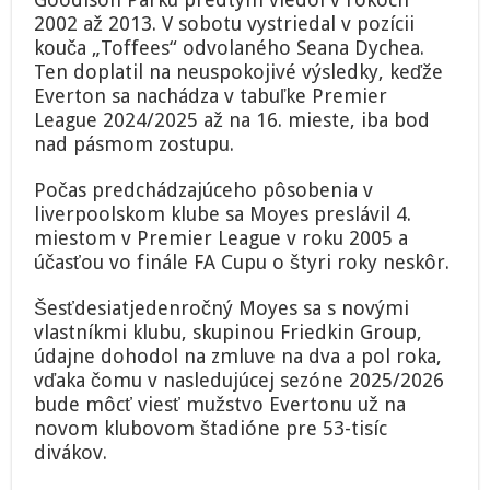
2002 až 2013. V sobotu vystriedal v pozícii
kouča „Toffees“ odvolaného Seana Dychea.
Ten doplatil na neuspokojivé výsledky, keďže
Everton sa nachádza v tabuľke Premier
League 2024/2025 až na 16. mieste, iba bod
nad pásmom zostupu.
Počas predchádzajúceho pôsobenia v
liverpoolskom klube sa Moyes preslávil 4.
miestom v Premier League v roku 2005 a
účasťou vo finále FA Cupu o štyri roky neskôr.
Šesťdesiatjedenročný Moyes sa s novými
vlastníkmi klubu, skupinou Friedkin Group,
údajne dohodol na zmluve na dva a pol roka,
vďaka čomu v nasledujúcej sezóne 2025/2026
bude môcť viesť mužstvo Evertonu už na
novom klubovom štadióne pre 53-tisíc
divákov.