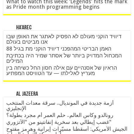
What to watch this week: ‘Legends’ hits the mark
as Pride month programming begins
Ha’arec
דיוויד הוקני מעולם לא הפסיק לאתגר את האופן שבו
אנו מביטים בעולם
האמן הבריטי המהפכני דיוויד הוקני מת בגיל 88
המכחול המדויק ביותר של אסתר שמיר היה בכתיבת
המילים
הראיון של אסנהיים עם אילה חסון החל כשיחה בין
מעריץ לאלילתו — עד הטוויסט המפתיע
Al Jazeera
أزمة جديدة في المونديال.. سرقة معدات المنتخب
الإنجليزي
رونالدو وكأس العالم.. حلم العمر أم مجرد بطولة؟
غضب إيطالي بعد سخرية إنفانتينو من "الآتزوري"
الجيش الأمريكي: أسقطنا مسيّرات إيرانية وهرمز مفتوح