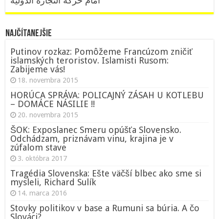
أمام حركة التجارة الدولية
NAJČÍTANEJŠIE
Putinov rozkaz: Pomôžeme Francúzom zničiť
islamských teroristov. Islamisti Rusom:
Zabijeme vás!
18. novembra 2015
HORÚCA SPRÁVA: POLICAJNÝ ZÁSAH U KOTLEBU
– DOMÁCE NÁSILIE !!
20. novembra 2015
ŠOK: Exposlanec Smeru opúšťa Slovensko.
Odchádzam, priznávam vinu, krajina je v
zúfalom stave
3. októbra 2017
Tragédia Slovenska: Ešte väčší blbec ako sme si
mysleli, Richard Sulík
14. marca 2016
Stovky politikov v base a Rumuni sa búria. A čo
Slováci?