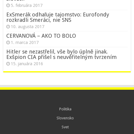
5. februára 2017
ExSmerák odhaľuje tajomstvo: Eurofondy
rozkradli Smeráci, nie SNS
10. augusta 2017
CERVANOVÁ – AKO TO BOLO
1. marca 2017
Hitler se nezastřelil, vše bylo úplně jinak.
Exšpion CIA přišel s neuvěřitelným tvrzením
15. januára 2016
Politika
Slovensko
Svet