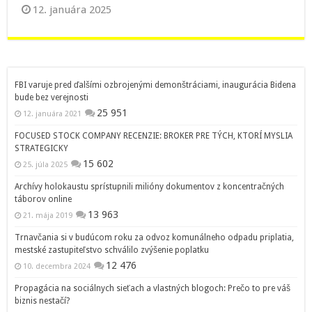
12. januára 2025
FBI varuje pred ďalšími ozbrojenými demonštráciami, inaugurácia Bidena
bude bez verejnosti
25 951
12. januára 2021
FOCUSED STOCK COMPANY RECENZIE: BROKER PRE TÝCH, KTORÍ MYSLIA
STRATEGICKY
15 602
25. júla 2025
Archívy holokaustu sprístupnili milióny dokumentov z koncentračných
táborov online
13 963
21. mája 2019
Trnavčania si v budúcom roku za odvoz komunálneho odpadu priplatia,
mestské zastupiteľstvo schválilo zvýšenie poplatku
12 476
10. decembra 2024
Propagácia na sociálnych sieťach a vlastných blogoch: Prečo to pre váš
biznis nestačí?