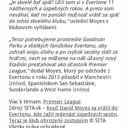
„Je skvelé byť späť! Užil som si v Evertone 11
nádherných a úspešných rokov. A preto som
neváhal, keď mi ponúkli možnosť vrátiť sa späť
do tohto skvelého klubu,“
uviedol Moyes v
klubovom vyhlásení.
„Teraz potrebujeme prostredie Goodison
Parku a všetkých fanúšikov Evertonu, aby
zohrali svoju úlohu a po zvyšok sezóny stáli za
hráčmi, nech sa môžeme na náš úžasný nový
štadión presťahovať ako účastník Premier
League,“
dodal Moyes, ktorý po odchode z
Evertonu v roku 2013 pôsobil v
Manchestri
United
, španielskom San Sebastiáne,
Sunderlande a
West Hame United
.
Viac k témam:
Premier League
Zdroj: SITA.sk –
Kouč David Moyes sa vrátil do
Evertonu, kde zažil jedenásť úspešných sezón.
Teraz je klub ohrozený zostupom
© SITA
Všetky práva vyhradené.