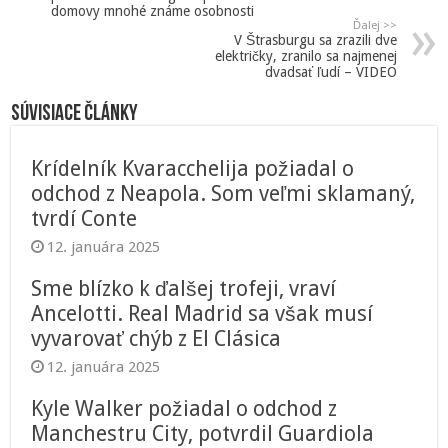
domovy mnohé známe osobnosti
Ďalej >>
V Štrasburgu sa zrazili dve
električky, zranilo sa najmenej
dvadsať ľudí – VIDEO
Súvisiace články
Krídelník Kvaracchelija požiadal o
odchod z Neapola. Som veľmi sklamaný,
tvrdí Conte
12. januára 2025
Sme blízko k ďalšej trofeji, vraví
Ancelotti. Real Madrid sa však musí
vyvarovať chýb z El Clásica
12. januára 2025
Kyle Walker požiadal o odchod z
Manchestru City, potvrdil Guardiola