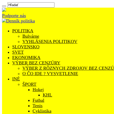
Podporte nás
POLITIKA
Bulvárne
VYHLÁSENIA POLITIKOV
SLOVENSKO
SVET
EKONOMIKA
VÝBER BEZ CENZÚRY
VÝBER Z RÔZNYCH ZDROJOV BEZ CENZ
O ČO IDE ? VYSVETLENIE
INÉ
ŠPORT
Hokej
KHL
Futbal
Tenis
Cyklistika