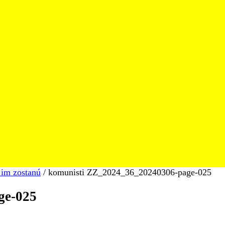
im zostanú
/
komunisti ZZ_2024_36_20240306-page-025
ge-025