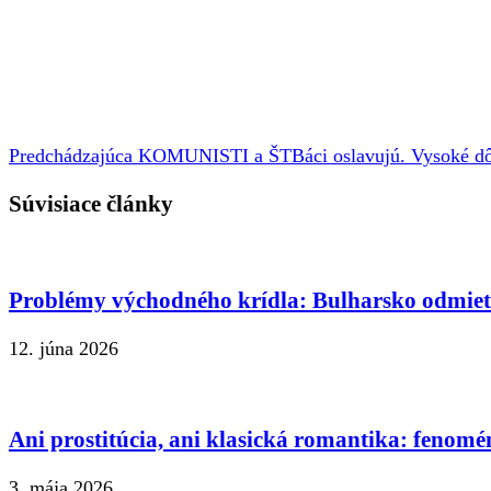
Predchádzajúca
KOMUNISTI a ŠTBáci oslavujú. Vysoké dô
Súvisiace články
Problémy východného krídla: Bulharsko odmie
12. júna 2026
Ani prostitúcia, ani klasická romantika: fenomé
3. mája 2026