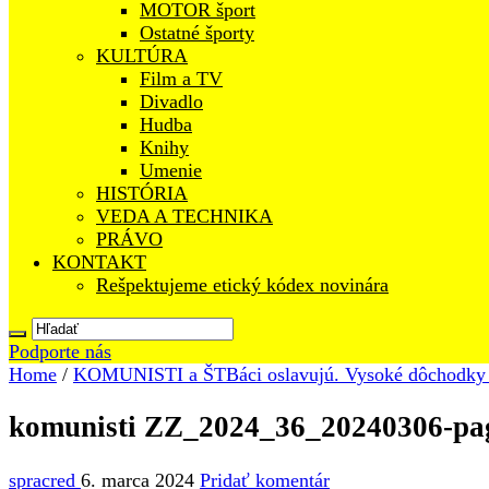
MOTOR šport
Ostatné športy
KULTÚRA
Film a TV
Divadlo
Hudba
Knihy
Umenie
HISTÓRIA
VEDA A TECHNIKA
PRÁVO
KONTAKT
Rešpektujeme etický kódex novinára
Podporte nás
Home
/
KOMUNISTI a ŠTBáci oslavujú. Vysoké dôchodky 
komunisti ZZ_2024_36_20240306-pa
spracred
6. marca 2024
Pridať komentár