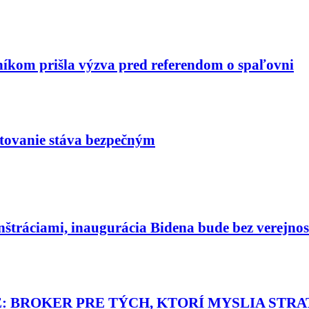
níkom prišla výzva pred referendom o spaľovni
tovanie stáva bezpečným
štráciami, inaugurácia Bidena bude bez verejnos
 BROKER PRE TÝCH, KTORÍ MYSLIA STR