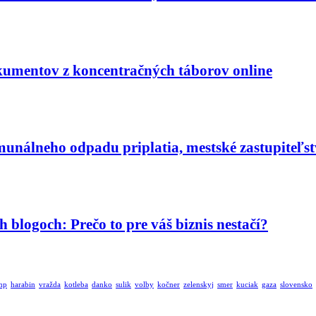
okumentov z koncentračných táborov online
nálneho odpadu priplatia, mestské zastupiteľstv
 blogoch: Prečo to pre váš biznis nestačí?
mp
harabin
vražda
kotleba
danko
sulik
volby
kočner
zelenskyj
smer
kuciak
gaza
slovensko