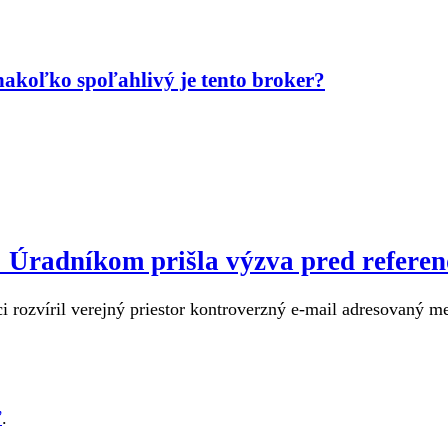
akoľko spoľahlivý je tento broker?
u: Úradníkom prišla výzva pred refere
 rozvíril verejný priestor kontroverzný e-mail adresovaný m
ť
.