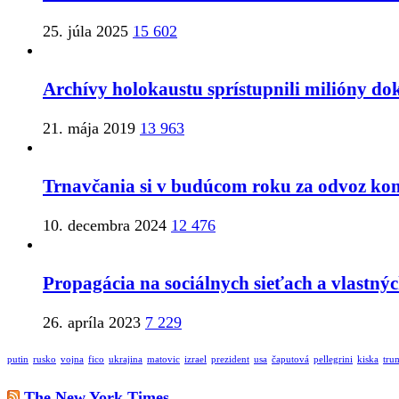
25. júla 2025
15 602
Archívy holokaustu sprístupnili milióny d
21. mája 2019
13 963
Trnavčania si v budúcom roku za odvoz komu
10. decembra 2024
12 476
Propagácia na sociálnych sieťach a vlastných
26. apríla 2023
7 229
putin
rusko
vojna
fico
ukrajina
matovic
izrael
prezident
usa
čaputová
pellegrini
kiska
tru
The New York Times