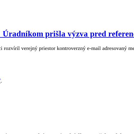
u: Úradníkom prišla výzva pred refere
 rozvíril verejný priestor kontroverzný e-mail adresovaný m
ť
.