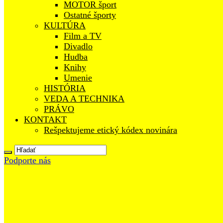
MOTOR šport
Ostatné športy
KULTÚRA
Film a TV
Divadlo
Hudba
Knihy
Umenie
HISTÓRIA
VEDA A TECHNIKA
PRÁVO
KONTAKT
Rešpektujeme etický kódex novinára
Podporte nás