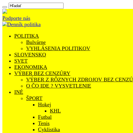
Podporte nás
POLITIKA
Bulvárne
VYHLÁSENIA POLITIKOV
SLOVENSKO
SVET
EKONOMIKA
VÝBER BEZ CENZÚRY
VÝBER Z RÔZNYCH ZDROJOV BEZ CENZ
O ČO IDE ? VYSVETLENIE
INÉ
ŠPORT
Hokej
KHL
Futbal
Tenis
Cyklistika