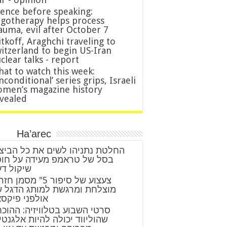
lence before speaking:
gotherapy helps process
auma, evil after October 7
tkoff, Araghchi traveling to
itzerland to begin US-Iran
clear talks - report
at to watch this week:
nconditional’ series grips, Israeli
men’s magazine history
vealed
Ha’arec
החלטת נתניהו לשים את כל הביצ
בסל של טראמפ מעידה על חו
שיקול ד
מוצלחת ומרגשת למותג הדגל 
אולפני פיקס
סרטי השבוע בטלוויזיה: ההוכ
שהוליווד יכולה להיות אלגנט,