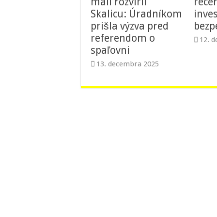
mail rozvíril
recen
Skalicu: Úradníkom
inve
prišla výzva pred
bez
referendom o
12. 
spaľovni
13. decembra 2025