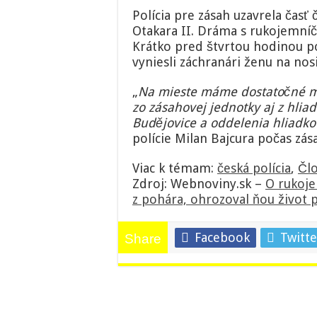
Polícia pre zásah uzavrela čas
Otakara II. Dráma s rukojemníčk
Krátko pred štvrtou hodinou po
vyniesli záchranári ženu na nos
„
Na mieste máme dostatočné mno
zo zásahovej jednotky aj z hli
Budějovice a oddelenia hliadkov
polície Milan Bajcura počas zás
Viac k témam:
česká polícia
,
Člo
Zdroj: Webnoviny.sk –
O rukoje
z pohára, ohrozoval ňou život 
Facebook
Twitte
Share