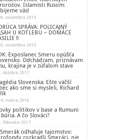
roristov. Islamisti Rusom:
bijeme vás!
18. novembra 2015
ORÚCA SPRÁVA: POLICAJNÝ
ÁSAH U KOTLEBU – DOMÁCE
SILIE !!
20. novembra 2015
K: Exposlanec Smeru opúšťa
ovensko. Odchádzam, priznávam
nu, krajina je v zúfalom stave
. októbra 2017
agédia Slovenska: Ešte väčší
bec ako sme si mysleli, Richard
lík
14. marca 2016
ovky politikov v base a Rumuni
 búria. A čo Slováci?
. februára 2017
Smerák odhaľuje tajomstvo:
rofondy rozkradli Smeráci, nie