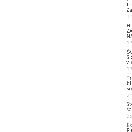
te
Za
H
Z
NÁ
ŠO
Sl
vi
3
Tr
bl
Su
St
sa
5
Ex
Eu