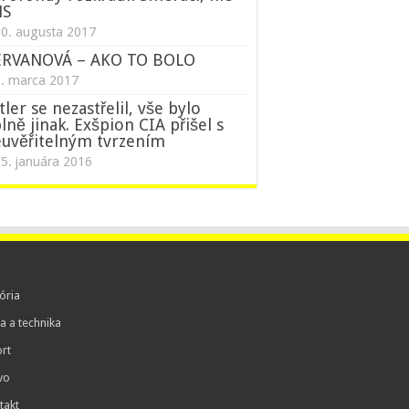
NS
0. augusta 2017
ERVANOVÁ – AKO TO BOLO
1. marca 2017
tler se nezastřelil, vše bylo
lně jinak. Exšpion CIA přišel s
uvěřitelným tvrzením
5. januára 2016
ória
a a technika
rt
vo
takt