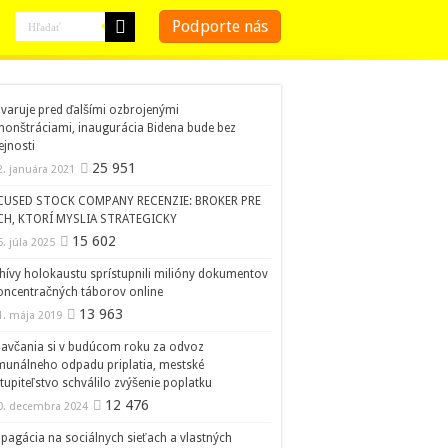
Podporte nás
 varuje pred ďalšími ozbrojenými
onštráciami, inaugurácia Bidena bude bez
ejnosti
25 951
2. januára 2021
CUSED STOCK COMPANY RECENZIE: BROKER PRE
CH, KTORÍ MYSLIA STRATEGICKY
15 602
5. júla 2025
hívy holokaustu sprístupnili milióny dokumentov
oncentračných táborov online
13 963
1. mája 2019
avčania si v budúcom roku za odvoz
unálneho odpadu priplatia, mestské
tupiteľstvo schválilo zvýšenie poplatku
12 476
0. decembra 2024
pagácia na sociálnych sieťach a vlastných