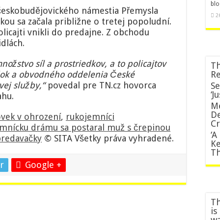
blo
pohára,
ť českobudějovického námestia Přemysla
ohrozoval
2
ou sa začala približne o tretej popoludní.
ňou
licajti vnikli do predajne. Z obchodu
život
predavačky
idlách.
žstvo síl a prostriedkov, a to policajtov
Th
adok a obvodného oddelenia České
Re
ej služby,“
povedal pre TN.cz hovorca
Se
‘J
ahu.
M
De
vek v ohrození
,
rukojemníci
Cr
mnícku drámu sa postaral muž s črepinou
‘A
predavačky
© SITA Všetky práva vyhradené.
Ke
Th
r
Google +
Th
is
wa