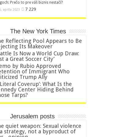
goch: Prečo to pre váš biznis nestačí?
7 229
6. apríla 2023
The New York Times
e Reflecting Pool Appears to Be
jecting Its Makeover
attle Is Now a World Cup Draw:
ust a Great Soccer City’
emo by Rubio Approved
tention of Immigrant Who
iticized Trump Ally
 Literal Coverup’: What Is the
nnedy Center Hiding Behind
ose Tarps?
Jerusalem posts
e quiet weapon: Sexual violence
 a strategy, not a byproduct of
r - opinion