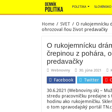
POLITIKA
SLOVENSKO
Home
/
SVET
/
O rukojemnícku d
ohrozoval ňou život predavačky
O rukojemnícku drám
črepinou z pohára, o
predavačky
Webnoviny
30. júna 2021
Facebook
Twitter
30.6.2021 (Webnoviny.sk) – Muž
stredu pracovníčku predajne s 
hodinu ako rukojemníčku. Sklen
o tom spravodajský portál TN.c