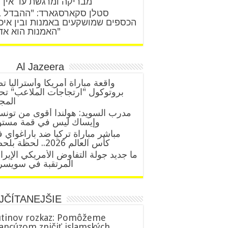
מבריקה ומרגשת עד אין 
סטלן סקארסגארד: "ההבדל ב
הכספים שמושקעים באמנות ובין איכ
האמנות הוא אדיר"
Al Jazeera
واقعة مباراة أمريكا وأستراليا ت
بروتوكول "ارتجاجات الملاعب" ت
المج
مدرب السويد: هولندا أقوى من تو..
وإيساك ليس في قمة مستو
مباشر مباراة تركيا ضد باراغواي 
كأس العالم 2026.. لحظة بلحظة
ما جديد جولة التفاوض الأمريكي الإيرا
المرتقبة في سويسر
JČÍTANEJŠIE
tinov rozkaz: Pomôžeme
ancúzom zničiť islamských