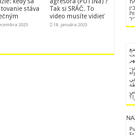
zie: kedy sa
agresora (PUTINa) ?
קץ
ין
stovanie stáva
Tak si SRÁČ. To
ות
pečným
video musíte vidieť
decembra 2025
18. januára 2025
ضع
حت
هر
نس
اه
في
ني
ا؟
NA
Pu
Fr