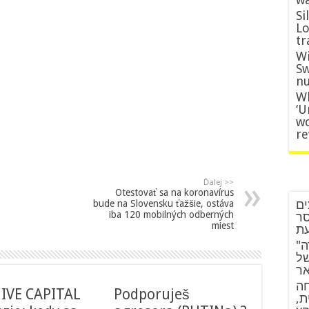
Si
Lo
tr
Wi
Sw
nu
Wh
‘U
wo
re
Ďalej >>
Otestovať sa na koronavírus
ים
bude na Slovensku ťažšie, ostáva
iba 120 mobilných odberných
סר
miest
עת
"צעצוע של סיפור 5" מסמן חזרה
של
אר
חה
IVE CAPITAL
Podporuješ
ית