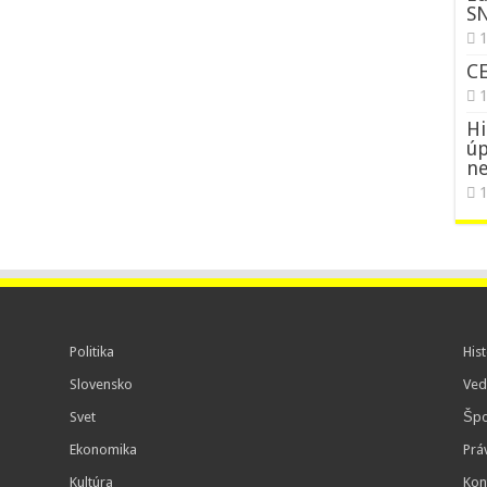
S
1
C
Hi
úp
ne
1
Politika
Hist
Slovensko
Ved
Svet
Špo
Ekonomika
Prá
Kultúra
Kon