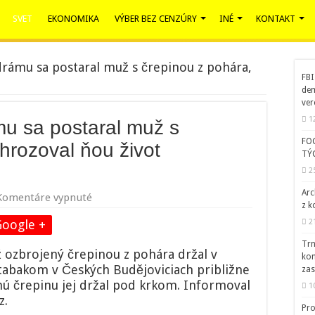
SVET
EKONOMIKA
VÝBER BEZ CENZÚRY
INÉ
KONTAKT
rámu sa postaral muž s črepinou z pohára,
FBI
dem
ver
1
u sa postaral muž s
FO
hrozoval ňou život
TÝ
2
Arc
na
Komentáre vypnuté
z k
O
rukojemnícku
2
Google +
drámu
Trn
sa
 ozbrojený črepinou z pohára držal v
kom
postaral
tabakom v Českých Budějoviciach približne
zas
muž
ú črepinu jej držal pod krkom. Informoval
s
1
črepinou
z.
Pro
z