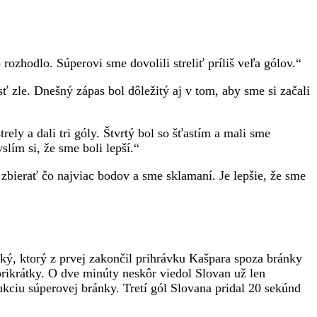
 rozhodlo. Súperovi sme dovolili streliť príliš veľa gólov.“
ť zle. Dnešný zápas bol dôležitý aj v tom, aby sme si začali
rely a dali tri góly. Štvrtý bol so šťastím a mali sme
lím si, že sme boli lepší.“
zbierať čo najviac bodov a sme sklamaní. Je lepšie, že sme
ský, ktorý z prvej zakončil prihrávku Kašpara spoza bránky
ikrátky. O dve minúty neskôr viedol Slovan už len
ciu súperovej bránky. Tretí gól Slovana pridal 20 sekúnd