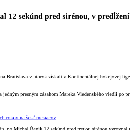
l 12 sekúnd pred sirénou, v predĺžení
ckom
ratislava v utorok získali v Kontinentálnej hokejovej lige
edným presným zásahom Mareka Viedenského viedli po prvej 
í
och rokov na šesť mesiacov
kin, no Michal Řepík 12 sekúnd pred treťou sirénou vyrovnal n