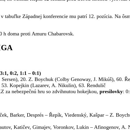
v tabuľke Západnej konferencie mu patrí 12. pozícia. Na ôsm
.30 h doma proti Amuru Chabarovsk.
IGA
:1, 0:2, 1:1 – 0:1)
, Sersen), 20. Z. Boychuk (Colby Genoway, J. Mikúš), 60. Ř
53. Kopejkin (Lazarev, A. Nikulin), 63. Rendulič
KZ za nebezpečnú hru so zdvihnutou hokejkou,
presilovky
: 0
ráček, Barker, Després – Řepík, Viedenský, Kašpar – Z. Boy
autov, Katičev, Gimajev, Voronkov, Lukin – Afinogenov, A. 