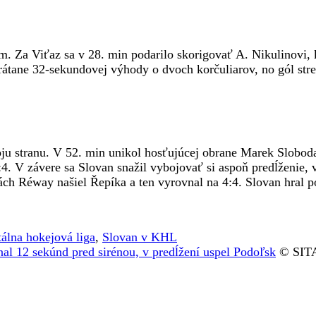
m. Za Viťaz sa v 28. min podarilo skorigovať A. Nikulinovi, k
tane 32-sekundovej výhody o dvoch korčuliarov, no gól streli
svoju stranu. V 52. min unikol hosťujúcej obrane Marek Slobod
. V závere sa Slovan snažil vybojovať si aspoň predĺženie, v
ách Réway našiel Řepíka a ten vyrovnal na 4:4. Slovan hral po
álna hokejová liga
,
Slovan v KHL
al 12 sekúnd pred sirénou, v predĺžení uspel Podoľsk
© SITA