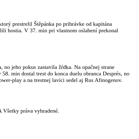
torý prestrelil Štěpánka po prihrávke od kapitána
li hostia. V 37. min pri vlastnom oslabení prekonal
a, no jeho pokus zastavila žŕdka. Na opačnej strane
 58. min dostal trest do konca duelu obranca Després, no
wer-play a na trestnej lavici sedel aj Rus Afinogenov.
 Všetky práva vyhradené.