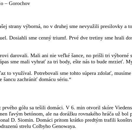
lo – Gorochov
ašej strany výborná, no v druhej sme nevyužili presilovky a to
l. Dosiahli sme cenný triumf. Prvé dve tretiny sme hrali dos
i darovali. Mali ani nie veľké šance, no prišli tri výborné st
as sme mali vyhrať za tri body, ešte nás to bude mrzieť. Mys
az to využíval. Potrebovali sme tohto súpera zdolať, musíme 
e šancu zachrániť domácu sériu.“
z prvého gólu sa tešili domáci. V 6. min otvoril skóre Vieden
nen ľavým betónom, ale na dorážku rovnakého hráča už bol pr
nal D. Siomin. Domáci pritom krátko predtým trafili konštruk
 odrazenú strelu Colbyho Genowaya.