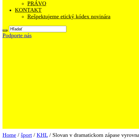
PRÁVO
KONTAKT
Rešpektujeme etický kódex novinára
Podporte nás
Home
/
šport
/
KHL
/
Slovan v dramatickom zápase vyrovnal