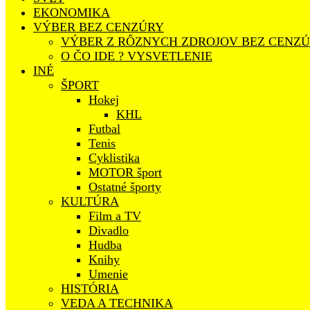
EKONOMIKA
VÝBER BEZ CENZÚRY
VÝBER Z RÔZNYCH ZDROJOV BEZ CENZ
O ČO IDE ? VYSVETLENIE
INÉ
ŠPORT
Hokej
KHL
Futbal
Tenis
Cyklistika
MOTOR šport
Ostatné športy
KULTÚRA
Film a TV
Divadlo
Hudba
Knihy
Umenie
HISTÓRIA
VEDA A TECHNIKA