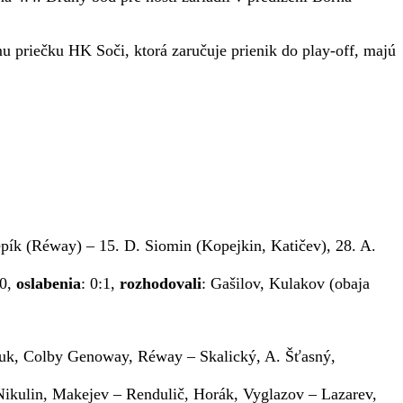
u priečku HK Soči, ktorá zaručuje prienik do play-off, majú
epík (Réway) – 15. D. Siomin (Kopejkin, Katičev), 28. A.
:0,
oslabenia
: 0:1,
rozhodovali
: Gašilov, Kulakov (obaja
chuk, Colby Genoway, Réway – Skalický, A. Šťasný,
Nikulin, Makejev – Rendulič, Horák, Vyglazov – Lazarev,