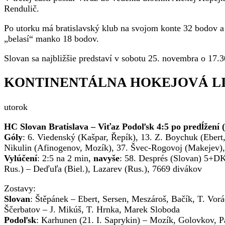
Rendulič.
Po utorku má bratislavský klub na svojom konte 32 bodov a 
„belasí“ manko 18 bodov.
Slovan sa najbližšie predstaví v sobotu 25. novembra o 17
KONTINENTÁLNA HOKEJOVÁ L
utorok
HC Slovan Bratislava – Viťaz Podoľsk 4:5 po predĺžení (3
Góly
: 6. Viedenský (Kašpar, Řepík), 13. Z. Boychuk (Ebert
Nikulin (Afinogenov, Mozík), 37. Švec-Rogovoj (Makejev), 
Vylúčení
: 2:5 na 2 min,
navyše
: 58. Després (Slovan) 5+D
Rus.) – Deďuľa (Biel.), Lazarev (Rus.), 7669 divákov
Zostavy:
Slovan
: Štěpánek – Ebert, Sersen, Meszároš, Bačík, T. Vo
Ščerbatov – J. Mikúš, T. Hrnka, Marek Sloboda
Podoľsk
: Karhunen (21. I. Saprykin) – Mozík, Golovkov, P