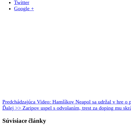
Twitter
Google +
Predchádzajúca
Video: Hamšíkov Neapol sa udržal v hre o po
Ďalej >>
Zaripov uspel s odvolaním, trest za doping mu skrá
Súvisiace články