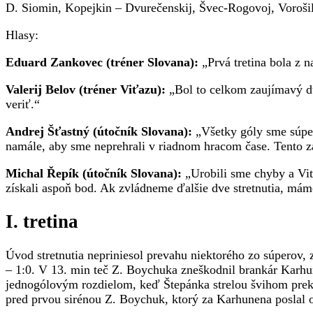
D. Siomin, Kopejkin – Dvurečenskij, Švec-Rogovoj, Voroši
Hlasy:
Eduard Zankovec (tréner Slovana):
„Prvá tretina bola z n
Valerij Belov (tréner Viťazu):
„Bol to celkom zaujímavý due
veriť.“
Andrej Šťastný (útočník Slovana):
„Všetky góly sme súperov
namále, aby sme neprehrali v riadnom hracom čase. Tento záp
Michal Řepík (útočník Slovana):
„Urobili sme chyby a Viť
získali aspoň bod. Ak zvládneme ďalšie dve stretnutia, mám
I. tretina
Úvod stretnutia nepriniesol prevahu niektorého zo súperov, 
– 1:0. V 13. min teč Z. Boychuka zneškodnil brankár Karhu
jednogólovým rozdielom, keď Štepánka strelou švihom preko
pred prvou sirénou Z. Boychuk, ktorý za Karhunena poslal