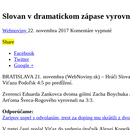
Slovan v dramatickom zápase vyrovna
na
Webnoviny
22. novembra 2017
Komentáre vypnuté
Slovan
Share
v
dramati
Facebook
zápase
Twitter
vyrovnal
Google +
12
sekúnd
BRATISLAVA 21. novembra (WebNoviny.sk) – Hráči Slovana B
pred
Viťazu Podoľsk 4:5 po predĺžení.
sirénou,
v
Zverenci Eduarda Zankovca dvoma gólmi Zacha Boychuka a j
predĺžen
Arťoma Šveca-Rogového vyrovnali na 3:3.
uspel
Podoľsk
Odporúčame:
Zaripov uspel s odvolaním, trest za doping mu skrátili z dv
V tretej časti poslal Viťaz do vedenia útočník Alexej Kopej