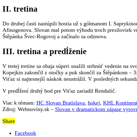
II. tretina
Do druhej časti nastúpili hostia už s gólmanom I. Saprykino
Afinogenova. Slovan mal potom výhodu troch presiloviek vrá
Štěpánka Švec-Rogovoj a začínalo sa odznova.
III. tretina a predĺženie
V tretej tretine sa obaja súperi snažili strhnúť vedenie na 
Kopejkin zakončil z otočky a puk skončil za Štěpánkom – 3:4
Viťaz si najtesnejší náskok neustrážil. V posledných sekund
V predĺžení druhý bod pre Viťaz zariadil Rendulič.
Viac k témam:
HC Slovan Bratislava
,
hokej
,
KHL Kontinent
Zdroj: Webnoviny.sk –
Slovan v dramatickom zápase vyrovn
Share
Facebook