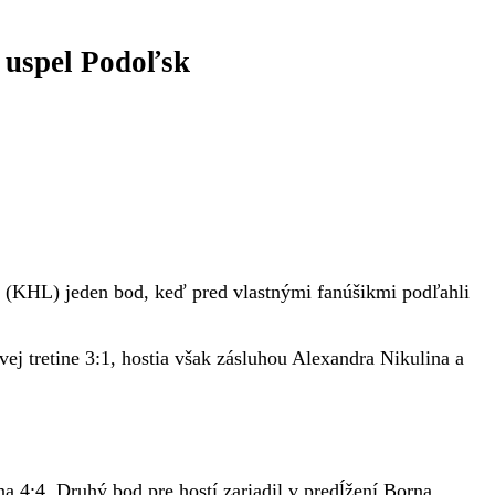
 uspel Podoľsk
 (KHL) jeden bod, keď pred vlastnými fanúšikmi podľahli
tretine 3:1, hostia však zásluhou Alexandra Nikulina a
a 4:4. Druhý bod pre hostí zariadil v predĺžení Borna