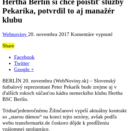
Hertha Berlín si chce poistiť služby
Pekaríka, potvrdil to aj manažér
klubu
na
Webnoviny
20. novembra 2017
Komentáre vypnuté
Hertha
Share
Berlín
si
Facebook
chce
Twitter
poistiť
Google +
služby
Pekaríka
BERLÍN 20. novembra (WebNoviny.sk) – Slovenský
potvrdil
futbalový reprezentant Peter Pekarík bude zrejme aj v
to
ďalších rokoch súčasťou kádra nemeckého klubu Hertha
aj
BSC Berlín.
manažér
klubu
Tridsaťjedenročnému Žilinčanovi vyprší aktuálny kontrakt
so „starou dámou“ na konci tejto sezóny, avšak podľa
webu transfermarkt.de čoskoro dôjde k predĺženiu
vzájomnej spolupráce.