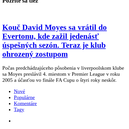
Pozrite sa tiež
Kouč David Moyes sa vrátil do
Evertonu, kde zažil jedenásť
úspešných sezón. Teraz je klub
ohrozený zostupom
Počas predchádzajúceho pôsobenia v liverpoolskom klube
sa Moyes preslávil 4. miestom v Premier League v roku
2005 a účasťou vo finále FA Cupu o štyri roky neskôr.
Nové
Populárne
Komentáre
Tagy