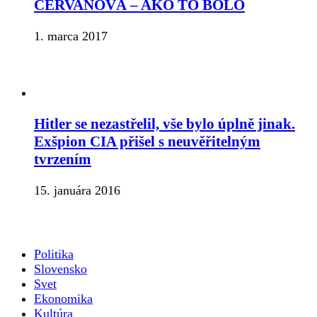
CERVANOVÁ – AKO TO BOLO
1. marca 2017
Hitler se nezastřelil, vše bylo úplně jinak.
Exšpion CIA přišel s neuvěřitelným
tvrzením
15. januára 2016
Politika
Slovensko
Svet
Ekonomika
Kultúra