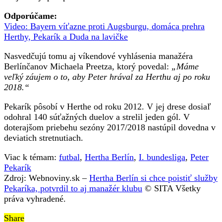
Odporúčame:
Video: Bayern víťazne proti Augsburgu, domáca prehra
Herthy, Pekarík a Duda na lavičke
Nasvedčujú tomu aj víkendové vyhlásenia manažéra
Berlínčanov Michaela Preetza, ktorý povedal:
„Máme
veľký záujem o to, aby Peter hrával za Herthu aj po roku
2018.“
Pekarík pôsobí v Herthe od roku 2012. V jej drese dosiaľ
odohral 140 súťažných duelov a strelil jeden gól. V
doterajšom priebehu sezóny 2017/2018 nastúpil dovedna v
deviatich stretnutiach.
Viac k témam:
futbal
,
Hertha Berlín
,
I. bundesliga
,
Peter
Pekarík
Zdroj: Webnoviny.sk –
Hertha Berlín si chce poistiť služby
Pekaríka, potvrdil to aj manažér klubu
© SITA Všetky
práva vyhradené.
Share