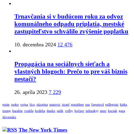
Trnavčania si v budúcom roku za odvoz
komunálneho odpadu priplatia, mestské
zastupiteľstvo schválilo zvýšenie poplatku
10. decembra 2024
12 476
Propagácia na sociálnych sieťach a
vlastných blogoch: Prečo to pre váš biznis
nestačí?
26. apríla 2023
7 229
putin
rusko
vojna
fico
ukrajina
matovic
izrael
prezident
usa
čaputová
pellegrini
kiska
trump
harabin
vražda
kotleba
danko
sulik
volby
kočner
zelenskyj
smer
kuciak
gaza
slovensko
The New York Times