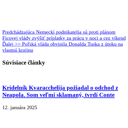
Predchádzajúca
Nemeckí podnikatelia sú proti plánom
Ficovej vlády zvýšiť príplatky za prácu v noci a cez víkend
Ďalej >>
Poľská vláda obvinila Donalda Tuska z útoku na
vlastnú krajinu
Súvisiace články
Krídelník Kvaracchelija požiadal o odchod z
Neapola. Som veľmi sklamaný, tvrdí Conte
12. januára 2025