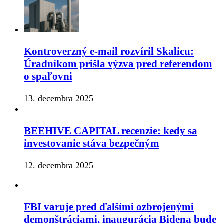
Kontroverzný e-mail rozvíril Skalicu:
Úradníkom prišla výzva pred referendom
o spaľovni
13. decembra 2025
BEEHIVE CAPITAL recenzie: kedy sa
investovanie stáva bezpečným
12. decembra 2025
FBI varuje pred ďalšími ozbrojenými
demonštráciami, inaugurácia Bidena bude