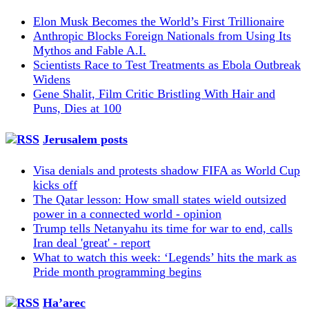
Elon Musk Becomes the World’s First Trillionaire
Anthropic Blocks Foreign Nationals from Using Its
Mythos and Fable A.I.
Scientists Race to Test Treatments as Ebola Outbreak
Widens
Gene Shalit, Film Critic Bristling With Hair and
Puns, Dies at 100
Jerusalem posts
Visa denials and protests shadow FIFA as World Cup
kicks off
The Qatar lesson: How small states wield outsized
power in a connected world - opinion
Trump tells Netanyahu its time for war to end, calls
Iran deal 'great' - report
What to watch this week: ‘Legends’ hits the mark as
Pride month programming begins
Ha’arec