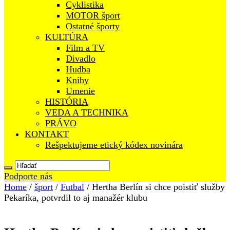
Cyklistika
MOTOR šport
Ostatné športy
KULTÚRA
Film a TV
Divadlo
Hudba
Knihy
Umenie
HISTÓRIA
VEDA A TECHNIKA
PRÁVO
KONTAKT
Rešpektujeme etický kódex novinára
Podporte nás
Home
/
šport
/
Futbal
/
Hertha Berlín si chce poistiť služby
Pekaríka, potvrdil to aj manažér klubu