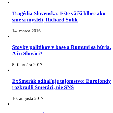
Tragédia Slovenska: Ešte väčší blbec ako
sme si mysleli, Richard Sulík
14. marca 2016
Stovky politikov v base a Rumuni sa búria.
A čo Slováci?
5. februára 2017
ExSmerák odhaľuje tajomstvo: Eurofondy
rozkradli Smeráci, nie SNS
10. augusta 2017