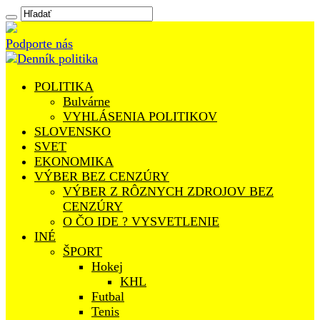
Podporte nás
POLITIKA
Bulvárne
VYHLÁSENIA POLITIKOV
SLOVENSKO
SVET
EKONOMIKA
VÝBER BEZ CENZÚRY
VÝBER Z RÔZNYCH ZDROJOV BEZ
CENZÚRY
O ČO IDE ? VYSVETLENIE
INÉ
ŠPORT
Hokej
KHL
Futbal
Tenis