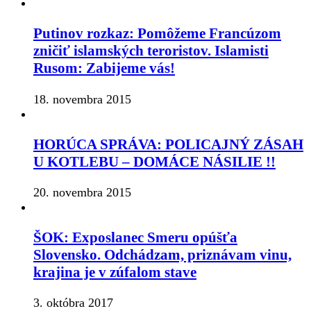
Putinov rozkaz: Pomôžeme Francúzom
zničiť islamských teroristov. Islamisti
Rusom: Zabijeme vás!
18. novembra 2015
HORÚCA SPRÁVA: POLICAJNÝ ZÁSAH
U KOTLEBU – DOMÁCE NÁSILIE !!
20. novembra 2015
ŠOK: Exposlanec Smeru opúšťa
Slovensko. Odchádzam, priznávam vinu,
krajina je v zúfalom stave
3. októbra 2017