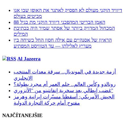
דיוויד הוקני מעולם לא הפסיק לאתגר את האופן שבו אנו
מביטים בעולם
האמן הבריטי המהפכני דיוויד הוקני מת בגיל 88
המכחול המדויק ביותר של אסתר שמיר היה בכתיבת
המילים
הראיון של אסנהיים עם אילה חסון החל כשיחה בין
מעריץ לאלילתו — עד הטוויסט המפתיע
Al Jazeera
أزمة جديدة في المونديال.. سرقة معدات المنتخب
الإنجليزي
رونالدو وكأس العالم.. حلم العمر أم مجرد بطولة؟
غضب إيطالي بعد سخرية إنفانتينو من "الآتزوري"
الجيش الأمريكي: أسقطنا مسيّرات إيرانية وهرمز
مفتوح أمام حركة التجارة الدولية
NAJČÍTANEJŠIE