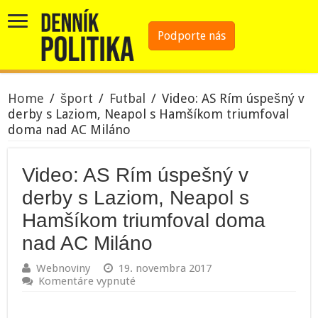
Podporte nás
Home
/
šport
/
Futbal
/
Video: AS Rím úspešný v
derby s Laziom, Neapol s Hamšíkom triumfoval
doma nad AC Miláno
Video: AS Rím úspešný v
derby s Laziom, Neapol s
Hamšíkom triumfoval doma
nad AC Miláno
Webnoviny
19. novembra 2017
na
Komentáre vypnuté
Video:
AS