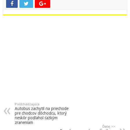
Predchádzajúca
Autobus zachytil na priechode
pre chodcov dôchodcu, ktorý
neskôr podľahol ťažkým
zraneniam
Ďalej >>