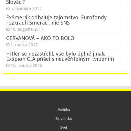
Slováci?
5. februára 2017
ExSmerák odhaľuje tajomstvo: Eurofondy
rozkradli Smeráci, nie SNS
10. augusta 2017
CERVANOVÁ – AKO TO BOLO
1. marca 2017
Hitler se nezastřelil, vše bylo úplně jinak.
Exšpion CIA přišel s neuvěřitelným tvrzením
15. januára 2016
Politika
Slovensko
Svet