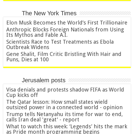
The New York Times
Elon Musk Becomes the World’s First Trillionaire
Anthropic Blocks Foreign Nationals from Using
Its Mythos and Fable A.I.
Scientists Race to Test Treatments as Ebola
Outbreak Widens
Gene Shalit, Film Critic Bristling With Hair and
Puns, Dies at 100
Jerusalem posts
Visa denials and protests shadow FIFA as World
Cup kicks off
The Qatar lesson: How small states wield
outsized power in a connected world - opinion
Trump tells Netanyahu its time for war to end,
calls Iran deal 'great' - report
What to watch this week: ‘Legends’ hits the mark
as Pride month programming begins