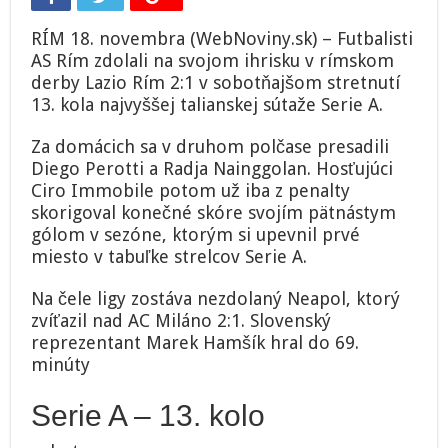
RÍM 18. novembra (WebNoviny.sk) – Futbalisti
AS Rím zdolali na svojom ihrisku v rímskom
derby Lazio Rím 2:1 v sobotňajšom stretnutí
13. kola najvyššej talianskej sútaže Serie A.
Za domácich sa v druhom polčase presadili
Diego Perotti a Radja Nainggolan. Hosťujúci
Ciro Immobile potom už iba z penalty
skorigoval konečné skóre svojím pätnástym
gólom v sezóne, ktorým si upevnil prvé
miesto v tabuľke strelcov Serie A.
Na čele ligy zostáva nezdolaný Neapol, ktorý
zvíťazil nad AC Miláno 2:1. Slovenský
reprezentant Marek Hamšík hral do 69.
minúty
Serie A – 13. kolo