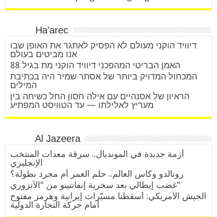
Ha’arec
דיוויד הוקני מעולם לא הפסיק לאתגר את האופן שבו
אנו מביטים בעולם
האמן הבריטי המהפכני דיוויד הוקני מת בגיל 88
המכחול המדויק ביותר של אסתר שמיר היה בכתיבת
המילים
הראיון של אסנהיים עם אילה חסון החל כשיחה בין
מעריץ לאלילתו — עד הטוויסט המפתיע
Al Jazeera
أزمة جديدة في المونديال.. سرقة معدات المنتخب
الإنجليزي
رونالدو وكأس العالم.. حلم العمر أم مجرد بطولة؟
غضب إيطالي بعد سخرية إنفانتينو من "الآتزوري"
الجيش الأمريكي: أسقطنا مسيّرات إيرانية وهرمز مفتوح
أمام حركة التجارة الدولية