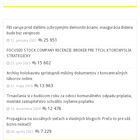
FBI varuje pred ďalšími ozbrojenými demonštráciami, inaugurácia Bidena
bude bez verejnosti
25 951
12. januára 2021
FOCUSED STOCK COMPANY RECENZIE: BROKER PRE TÝCH, KTORÍ MYSLIA
STRATEGICKY
15 602
25. júla 2025
Archívy holokaustu sprístupnili milióny dokumentov z koncentračných
táborov online
13 963
21. mája 2019
Trnavčania si v budúcom roku za odvoz komunálneho odpadu priplatia,
mestské zastupiteľstvo schválilo zvýšenie poplatku
12 476
10. decembra 2024
Propagácia na sociálnych sieťach a vlastných blogoch: Prečo to pre váš
biznis nestačí?
7 229
26. apríla 2023