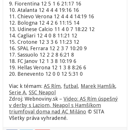
9. Fiorentina 12 5 1 6 21:17 16
10. Atalanta 12 4 4 4 19:16 16
11. Chievo Verona 12 4 4 4 14:19 16
12. Bologna 12 4 2 6 11:15 14
13. Udinese Calcio 11 4 0 7 18:22 12
14. Cagliari 12 4 0 8 11:21 12
15. Crotone 12 3 3 6 11:23 12
16. SPAL Ferrara 12 2 3 7 10:20 9
17. Sassuolo 12 2 2 8 6:21 8
18. FC Janov 12 1 3 8 10:19 6
19. Hellas Verona 12 1 3 8 8:26 6
20. Benevento 12 0 0 12 5:31 0
Viac k témam:
AS Rím
,
futbal
,
Marek Hamšík
,
Serie A
,
SSC Neapol
Zdroj: Webnoviny.sk –
Video: AS Rím úspešný
v derby s Laziom, Neapol s Hamšíkom
triumfoval doma nad AC Miláno
© SITA
Všetky práva vyhradené.