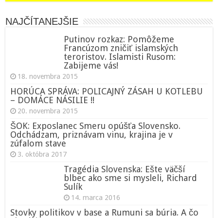
NAJČÍTANEJŠIE
Putinov rozkaz: Pomôžeme
Francúzom zničiť islamských
teroristov. Islamisti Rusom:
Zabijeme vás!
18. novembra 2015
HORÚCA SPRÁVA: POLICAJNÝ ZÁSAH U KOTLEBU
– DOMÁCE NÁSILIE !!
20. novembra 2015
ŠOK: Exposlanec Smeru opúšťa Slovensko.
Odchádzam, priznávam vinu, krajina je v
zúfalom stave
3. októbra 2017
Tragédia Slovenska: Ešte väčší
blbec ako sme si mysleli, Richard
Sulík
14. marca 2016
Stovky politikov v base a Rumuni sa búria. A čo