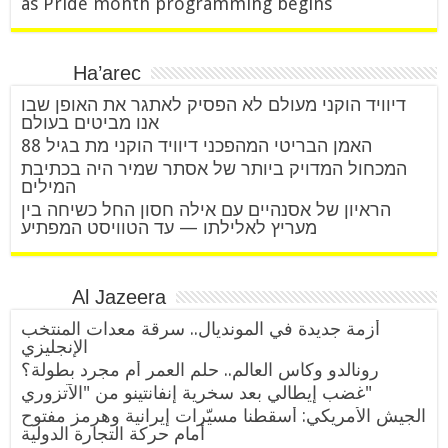
as Pride month programming begins
Ha’arec
דיוויד הוקני מעולם לא הפסיק לאתגר את האופן שבו
אנו מביטים בעולם
האמן הבריטי המהפכני דיוויד הוקני מת בגיל 88
המכחול המדויק ביותר של אסתר שמיר היה בכתיבת
המילים
הראיון של אסנהיים עם אילה חסון החל כשיחה בין
מעריץ לאלילתו — עד הטוויסט המפתיע
Al Jazeera
أزمة جديدة في المونديال.. سرقة معدات المنتخب
الإنجليزي
رونالدو وكأس العالم.. حلم العمر أم مجرد بطولة؟
غضب إيطالي بعد سخرية إنفانتينو من "الآتزوري"
الجيش الأمريكي: أسقطنا مسيّرات إيرانية وهرمز مفتوح
أمام حركة التجارة الدولية