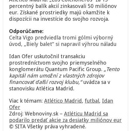
miliónov
percentný balík akcií zinkasovali 50 miliónov
eur
eur. Získané prostriedky majú okamžite k
dispozícii na investície do svojho rozvoja.
Odporúčame:
Celta Vigo predviedla tromi gólmi výborný
úvod, „Biely balet“ si napravil výhrou náladu
Idan Ofer uskutočnil transakciu
prostredníctvom svojho priemyselného
konglomerátu Quantum Pacific Group.
„Tento
kapitál nám umožní z vlastných zdrojov
financovať ďalší rozvoj klubu,“
uvádza sa v
stanovisku Atlética Madrid.
Viac k témam:
Atlético Madrid
,
futbal
,
Idan
Ofer
Zdroj: Webnoviny.sk –
Atléticu Madrid sa
podarilo predať akcie za desiatky miliónov eur
© SITA Všetky práva vyhradené.