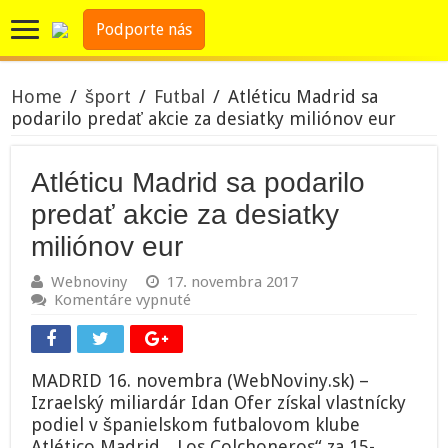
Podporte nás
Home
/
šport
/
Futbal
/
Atléticu Madrid sa
podarilo predať akcie za desiatky miliónov eur
Atléticu Madrid sa podarilo
predať akcie za desiatky
miliónov eur
Webnoviny
17. novembra 2017
na
Komentáre vypnuté
Atléticu
Madrid
sa
podarilo
MADRID 16. novembra (WebNoviny.sk) –
predať
Izraelský miliardár Idan Ofer získal vlastnícky
akcie
podiel v španielskom futbalovom klube
za
desiatky
Atlético Madrid. „Los Colchoneros“ za 15-