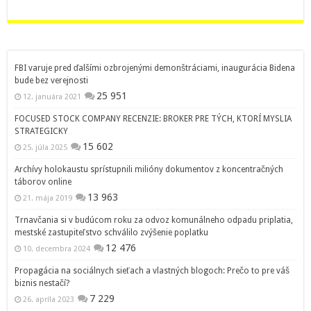
FBI varuje pred ďalšími ozbrojenými demonštráciami, inaugurácia Bidena
bude bez verejnosti
25 951
12. januára 2021
FOCUSED STOCK COMPANY RECENZIE: BROKER PRE TÝCH, KTORÍ MYSLIA
STRATEGICKY
15 602
25. júla 2025
Archívy holokaustu sprístupnili milióny dokumentov z koncentračných
táborov online
13 963
21. mája 2019
Trnavčania si v budúcom roku za odvoz komunálneho odpadu priplatia,
mestské zastupiteľstvo schválilo zvýšenie poplatku
12 476
10. decembra 2024
Propagácia na sociálnych sieťach a vlastných blogoch: Prečo to pre váš
biznis nestačí?
7 229
26. apríla 2023