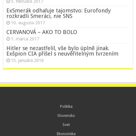
5. februára 2017
ExSmerák odhaľuje tajomstvo: Eurofondy
rozkradli Smeráci, nie SNS
10. augusta 2017
CERVANOVÁ – AKO TO BOLO
1. marca 2017
Hitler se nezastřelil, vše bylo úplně jinak.
Exšpion CIA přišel s neuvěřitelným tvrzením
15. januára 2016
Politika
Slovensko
Svet
Ekonomika