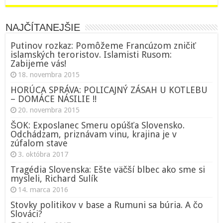
NAJČÍTANEJŠIE
Putinov rozkaz: Pomôžeme Francúzom zničiť
islamských teroristov. Islamisti Rusom:
Zabijeme vás!
18. novembra 2015
HORÚCA SPRÁVA: POLICAJNÝ ZÁSAH U KOTLEBU
– DOMÁCE NÁSILIE !!
20. novembra 2015
ŠOK: Exposlanec Smeru opúšťa Slovensko.
Odchádzam, priznávam vinu, krajina je v
zúfalom stave
3. októbra 2017
Tragédia Slovenska: Ešte väčší blbec ako sme si
mysleli, Richard Sulík
14. marca 2016
Stovky politikov v base a Rumuni sa búria. A čo
Slováci?