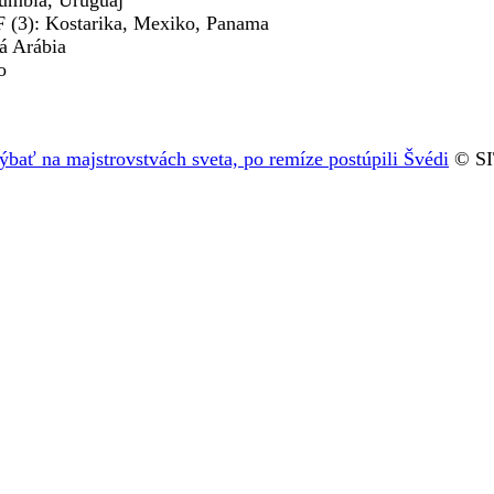
umbia, Uruguaj
 (3): Kostarika, Mexiko, Panama
á Arábia
o
ýbať na majstrovstvách sveta, po remíze postúpili Švédi
© SI