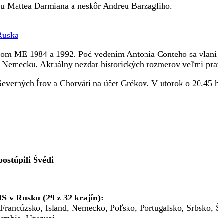
kou Mattea Darmiana a neskôr Andreu Barzagliho.
 Ruska
íkom ME 1984 a 1992. Pod vedením Antonia Conteho sa vlani
ele Nemecku. Aktuálny nezdar historických rozmerov veľmi pr
z Severných Írov a Chorváti na účet Grékov. V utorok o 20.45
ostúpili Švédi
S v Rusku (29 z 32 krajín):
 Francúzsko, Island, Nemecko, Poľsko, Portugalsko, Srbsko, 