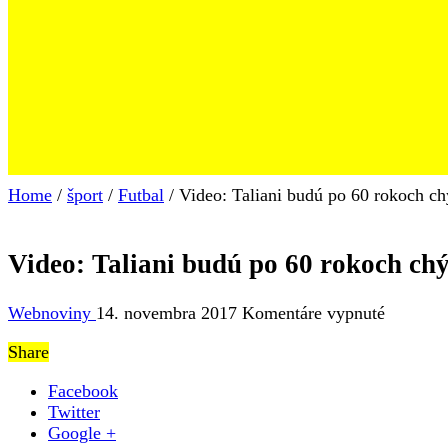
Home
/
šport
/
Futbal
/
Video: Taliani budú po 60 rokoch ch
Video: Taliani budú po 60 rokoch chý
na
Webnoviny
14. novembra 2017
Komentáre vypnuté
Video:
Share
Taliani
budú
Facebook
po
Twitter
60
Google +
rokoch