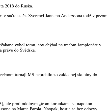
eta 2018 do Ruska.
im v súčte stačí. Zverenci Janneho Anderssona totiž v prvom
nečakane vyhol tomu, aby chýbal na treťom šampionáte v
a práve do Švédska.
rečnom turnaji MS neprebilo zo základnej skupiny do
IFA), ale proti odolným „trom korunkám“ sa napokon
ssona na Marca Parola. Naopak, hostia sa bez odozvy