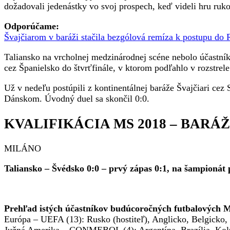
dožadovali jedenástky vo svoj prospech, keď videli hru ru
Odporúčame:
Švajčiarom v baráži stačila bezgólová remíza k postupu do
Taliansko na vrcholnej medzinárodnej scéne nebolo účastn
cez Španielsko do štvrťfinále, v ktorom podľahlo v rozstr
Už v nedeľu postúpili z kontinentálnej baráže Švajčiari ce
Dánskom. Úvodný duel sa skončil 0:0.
KVALIFIKÁCIA MS 2018 – BARÁŽ
MILÁNO
Taliansko – Švédsko 0:0 – prvý zápas 0:1,
na šampionát p
Prehľad istých účastníkov budúcoročných futbalových M
Európa – UEFA (13): Rusko (hostiteľ), Anglicko, Belgicko,