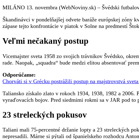
chýbať
MILÁNO 13. novembra (WebNoviny.sk) – Švédski futbaloví r
na
majstrov
Škandinávci v pondelňajšej odvete baráže európskej zóny kv
sveta,
zápase tejto konfrontácie v piatok v Solne na predmestí Štok
po
remíze
Veľmi nečakaný postup
postúpili
Švédi
Vicemajster sveta 1958 zo svojich trávnikov Švédsko, okre
rade. Naopak, „squadra“ bude medzi elitou absentovať prem
Odporúčame:
Chorváti si v Grécku postrážili postup na majstrovstvá svet
Taliansko získalo zlato v rokoch 1934, 1938, 1982 a 2006.
vyraďovacích bojov. Pred siedmimi rokmi sa v JAR pod to p
23 streleckých pokusov
Taliani mali 75-percentné držanie lopty a 23 streleckých p
nepresadili. Márne si pýtali od španielskeho rozhodcu Ant