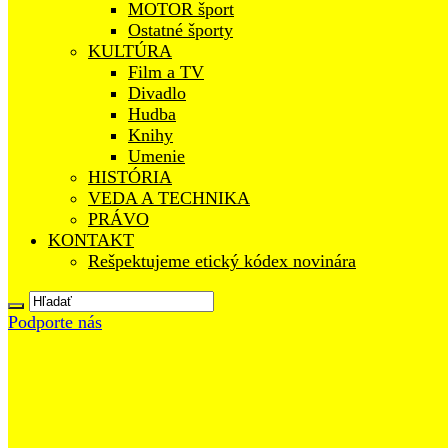
MOTOR šport
Ostatné športy
KULTÚRA
Film a TV
Divadlo
Hudba
Knihy
Umenie
HISTÓRIA
VEDA A TECHNIKA
PRÁVO
KONTAKT
Rešpektujeme etický kódex novinára
Podporte nás