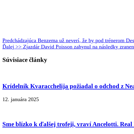
Predchádzajúca
Benzema už neverí, že by pod trénerom De
Ďalej >>
Zjazdár David Poisson zahynul na následky zranení,
Súvisiace články
Krídelník Kvaracchelija požiadal o odchod z Ne
12. januára 2025
Sme blízko k ďalšej trofeji, vraví Ancelotti. Re