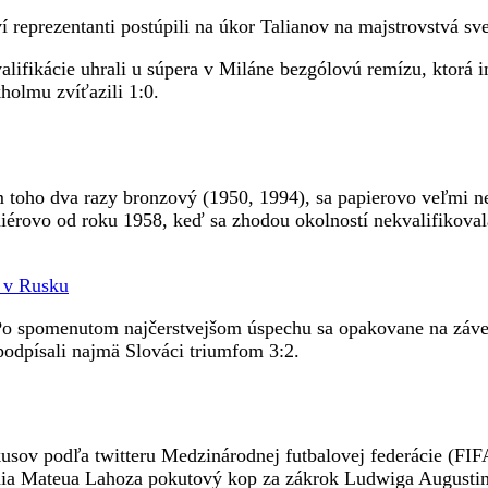
eprezentanti postúpili na úkor Talianov na majstrovstvá sv
stvách
alifikácie uhrali u súpera v Miláne bezgólovú remízu, ktorá 
holmu zvíťazili 1:0.
m toho dva razy bronzový (1950, 1994), sa papierovo veľmi 
iérovo od roku 1958, keď sa zhodou okolností nekvalifikoval
a v Rusku
 Po spomenutom najčerstvejšom úspechu sa opakovane na záve
odpísali najmä Slováci triumfom 3:2.
okusov podľa twitteru Medzinárodnej futbalovej federácie (F
onia Mateua Lahoza pokutový kop za zákrok Ludwiga Augustin