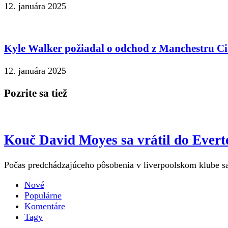
12. januára 2025
Kyle Walker požiadal o odchod z Manchestru Cit
12. januára 2025
Pozrite sa tiež
Kouč David Moyes sa vrátil do Everto
Počas predchádzajúceho pôsobenia v liverpoolskom klube sa
Nové
Populárne
Komentáre
Tagy