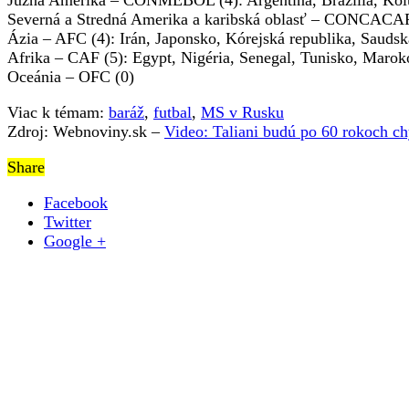
Južná Amerika – CONMEBOL (4): Argentína, Brazília, Kol
Severná a Stredná Amerika a karibská oblasť – CONCACAF
Ázia – AFC (4): Irán, Japonsko, Kórejská republika, Saudsk
Afrika – CAF (5): Egypt, Nigéria, Senegal, Tunisko, Marok
Oceánia – OFC (0)
Viac k témam:
baráž
,
futbal
,
MS v Rusku
Zdroj: Webnoviny.sk –
Video: Taliani budú po 60 rokoch ch
Share
Facebook
Twitter
Google +