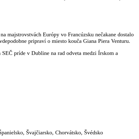
 na majstrovstvách Európy vo Francúzsku nečakane dostalo
avdepodobne pripraví o miesto kouča Giana Piera Venturu.
 h SEČ príde v Dubline na rad odveta medzi Írskom a
Španielsko, Švajčiarsko, Chorvátsko, Švédsko