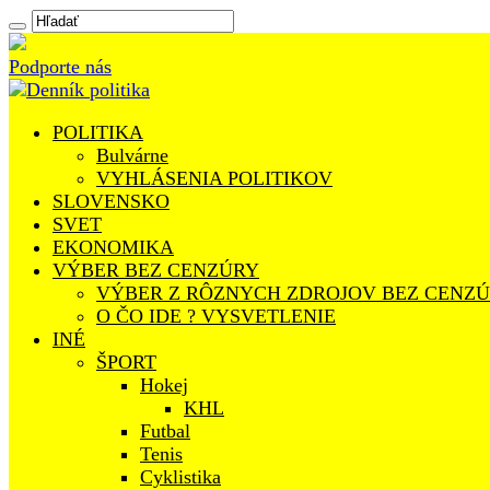
Podporte nás
POLITIKA
Bulvárne
VYHLÁSENIA POLITIKOV
SLOVENSKO
SVET
EKONOMIKA
VÝBER BEZ CENZÚRY
VÝBER Z RÔZNYCH ZDROJOV BEZ CENZ
O ČO IDE ? VYSVETLENIE
INÉ
ŠPORT
Hokej
KHL
Futbal
Tenis
Cyklistika