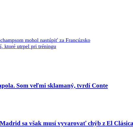
schampsom mohol nastúpiť za Francúzsko
 ktoré utrpel pri tréningu
apola. Som veľmi sklamaný, tvrdí Conte
al Madrid sa však musí vyvarovať chýb z El Clásic