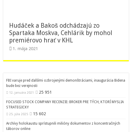
Hudáček a Bakoš odchádzajú zo
Spartaka Moskva, Cehlárik by mohol
premiérovo hrať v KHL
1. mája 2021
FBI varuje pred ďalšími ozbrojenými demonštráciami, inaugurácia Bidena
bude bez verejnosti
25 951
12. januára 2021
FOCUSED STOCK COMPANY RECENZIE: BROKER PRE TÝCH, KTORÍ MYSLIA
STRATEGICKY
15 602
25. júla 2025
Archívy holokaustu sprístupnili milióny dokumentov z koncentračných
táborov online