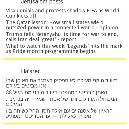
Jerusalem posts
Visa denials and protests shadow FIFA as World
Cup kicks off
The Qatar lesson: How small states wield
outsized power in a connected world - opinion
Trump tells Netanyahu its time for war to end,
calls Iran deal 'great' - report
What to watch this week: ‘Legends’ hits the mark
as Pride month programming begins
Ha’arec
דיוויד הוקני מעולם לא הפסיק לאתגר את האופן שבו
אנו מביטים בעולם
האמן הבריטי המהפכני דיוויד הוקני מת בגיל 88
המכחול המדויק ביותר של אסתר שמיר היה בכתיבת
המילים
הראיון של אסנהיים עם אילה חסון החל כשיחה בין
מעריץ לאלילתו — עד הטוויסט המפתיע