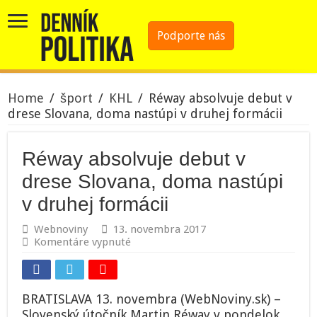
Podporte nás
Home
/
šport
/
KHL
/
Réway absolvuje debut v
drese Slovana, doma nastúpi v druhej formácii
Réway absolvuje debut v
drese Slovana, doma nastúpi
v druhej formácii
Webnoviny
13. novembra 2017
na
Komentáre vypnuté
Réway
absolvuje
debut
v
BRATISLAVA 13. novembra (WebNoviny.sk) –
drese
Slovenský útočník Martin Réway v pondelok