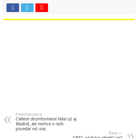
Predchádzajúca
Cielené dezinformácie hlási už aj
Madrid, ale nechce o nich
povedať nič viac
Ďalej >>
OPEC očakáva silnejší rast