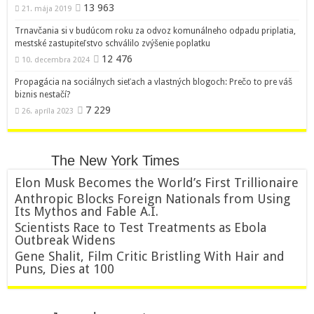
13 963
21. mája 2019
Trnavčania si v budúcom roku za odvoz komunálneho odpadu priplatia,
mestské zastupiteľstvo schválilo zvýšenie poplatku
12 476
10. decembra 2024
Propagácia na sociálnych sieťach a vlastných blogoch: Prečo to pre váš
biznis nestačí?
7 229
26. apríla 2023
The New York Times
Elon Musk Becomes the World’s First Trillionaire
Anthropic Blocks Foreign Nationals from Using
Its Mythos and Fable A.I.
Scientists Race to Test Treatments as Ebola
Outbreak Widens
Gene Shalit, Film Critic Bristling With Hair and
Puns, Dies at 100