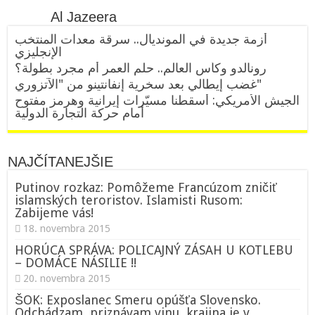
Al Jazeera
أزمة جديدة في المونديال.. سرقة معدات المنتخب
الإنجليزي
رونالدو وكأس العالم.. حلم العمر أم مجرد بطولة؟
غضب إيطالي بعد سخرية إنفانتينو من "الآتزوري"
الجيش الأمريكي: أسقطنا مسيّرات إيرانية وهرمز مفتوح
أمام حركة التجارة الدولية
NAJČÍTANEJŠIE
Putinov rozkaz: Pomôžeme Francúzom zničiť
islamských teroristov. Islamisti Rusom:
Zabijeme vás!
18. novembra 2015
HORÚCA SPRÁVA: POLICAJNÝ ZÁSAH U KOTLEBU
– DOMÁCE NÁSILIE !!
20. novembra 2015
ŠOK: Exposlanec Smeru opúšťa Slovensko.
Odchádzam, priznávam vinu, krajina je v