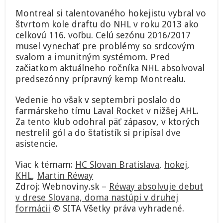
Montreal si talentovaného hokejistu vybral vo
štvrtom kole draftu do NHL v roku 2013 ako
celkovú 116. voľbu. Celú sezónu 2016/2017
musel vynechať pre problémy so srdcovým
svalom a imunitným systémom. Pred
začiatkom aktuálneho ročníka NHL absolvoval
predsezónny prípravný kemp Montrealu.
Vedenie ho však v septembri poslalo do
farmárskeho tímu Laval Rocket v nižšej AHL.
Za tento klub odohral päť zápasov, v ktorých
nestrelil gól a do štatistík si pripísal dve
asistencie.
Viac k témam:
HC Slovan Bratislava
,
hokej
,
KHL
,
Martin Réway
Zdroj: Webnoviny.sk –
Réway absolvuje debut
v drese Slovana, doma nastúpi v druhej
formácii
© SITA Všetky práva vyhradené.