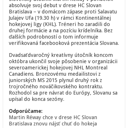
Slovana,
absolvuje svoj debut v drese HC Slovan
doma
nastúpi
Bratislava – v domácom zápase proti Salavatu
v
Julajev Ufa (19.30 h) v rámci Kontinentálnej
druhej
hokejovej ligy (KHL). Tréneri ho zaradili do
formácii
druhej formácie a na pozíciu krídelníka. Bez
ďalších podrobností o tom informuje
verifikovaná facebooková prezentácia Slovana.
Dvadsaťdvaročný kreatívny útočník koncom
októbra ukončil svoje pôsobenie v organizácii
severoamerickej hokejovej NHL Montreal
Canadiens. Bronzovému medailistovi z
juniorských MS 2015 plynul druhý rok z
trojročného nováčikovského kontraktu.
Rozhodol sa pre návrat do Európy, Slovanu sa
upísal do konca sezóny.
Odporúčame:
Martin Réway chce v drese HC Slovan
Bratislava znovu nájsť chuť do hokeja