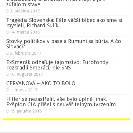
zúfalom stave
3. októbra 2017
Tragédia Slovenska: Ešte väčší blbec ako sme si
mysleli, Richard Sulík
14. marca 2016
Stovky politikov v base a Rumuni sa búria. A čo
Slováci?
5. februára 2017
ExSmerák odhaľuje tajomstvo: Eurofondy
rozkradli Smeráci, nie SNS
10. augusta 2017
CERVANOVÁ – AKO TO BOLO
1. marca 2017
Hitler se nezastřelil, vše bylo úplně jinak.
Exšpion CIA přišel s neuvěřitelným tvrzením
15. januára 2016