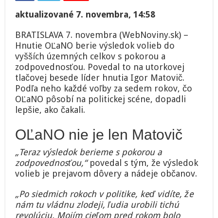
poraziť
Smer,
aktualizované 7. novembra, 14:58
ľudia
vo
BRATISLAVA 7. novembra (WebNoviny.sk) –
voľbách
Hnutie OĽaNO berie výsledok volieb do
urobili
tichú
vyšších územných celkov s pokorou a
revolúciu,
zodpovednosťou. Povedal to na utorkovej
tvrdí
tlačovej besede líder hnutia Igor Matovič.
Matovič
Podľa neho každé voľby za sedem rokov, čo
OĽaNO pôsobí na politickej scéne, dopadli
lepšie, ako čakali.
OĽaNO nie je len Matovič
„Teraz výsledok berieme s pokorou a
zodpovednosťou,“
povedal s tým, že výsledok
volieb je prejavom dôvery a nádeje občanov.
„Po siedmich rokoch v politike, keď vidíte, že
nám tu vládnu zlodeji, ľudia urobili tichú
revolúciu. Mojím cieľom pred rokom bolo