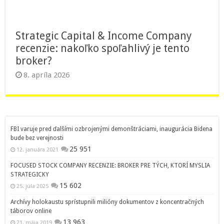
Strategic Capital & Income Company
recenzie: nakoľko spoľahlivý je tento
broker?
8. apríla 2026
FBI varuje pred ďalšími ozbrojenými demonštráciami, inaugurácia Bidena
bude bez verejnosti
25 951
12. januára 2021
FOCUSED STOCK COMPANY RECENZIE: BROKER PRE TÝCH, KTORÍ MYSLIA
STRATEGICKY
15 602
25. júla 2025
Archívy holokaustu sprístupnili milióny dokumentov z koncentračných
táborov online
13 963
21. mája 2019