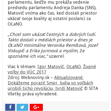
parlamentu, keďže mu prekáža vedenie
predsedu parlamentu Andreja Danka (SNS),
Matovič vníma ako čas, keď dostali priestor
ukázať svoje kvality aj ostatní poslanci za
OĽaNO.
„Chcel som ukázať čestných a dobrých ľudí.
Takto dostali v médiách priestor a dnes je
OĽaNO minimálne Veronika Remišová, Jozef
Viskupič a Erika Jurinová a myslím, že
spoznáme ich viac,“
uzavrel.
Viac k témam:
Igor Matovič
,
OĽaNO
,
Župné
voľby do VÚC 2017
Zdroj: Webnoviny.sk –
Aktualizované:
Dokážeme poraziť Smer, ľudia vo voľbách
urobili tichú revolúciu, tvrdí Matovič
© SITA
Všetky práva vyhradené.