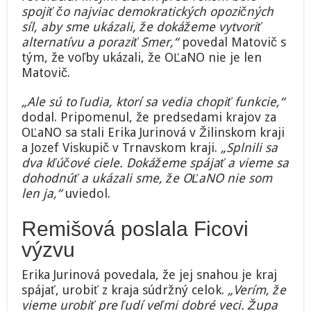
spojiť čo najviac demokratických opozičných
síl, aby sme ukázali, že dokážeme vytvoriť
alternatívu a poraziť Smer,“
povedal Matovič s
tým, že voľby ukázali, že OĽaNO nie je len
Matovič.
„Ale sú to ľudia, ktorí sa vedia chopiť funkcie,“
dodal. Pripomenul, že predsedami krajov za
OĽaNO sa stali Erika Jurinová v Žilinskom kraji
a Jozef Viskupič v Trnavskom kraji.
„Splnili sa
dva kľúčové ciele. Dokážeme spájať a vieme sa
dohodnúť a ukázali sme, že OĽaNO nie som
len ja,“
uviedol.
Remišová poslala Ficovi
výzvu
Erika Jurinová povedala, že jej snahou je kraj
spájať, urobiť z kraja súdržný celok.
„Verím, že
vieme urobiť pre ľudí veľmi dobré veci. Župa