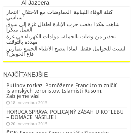
Al Jazeera
كتلة الوفاء اللبنانية: المفاوضات مع الاحتلال "انتحار
سياسي"
شاهد.. هكذا دفعت حرب الإبادة أطفال غزة إلى سوق
العمل مبكرا
تحذير من وفيات بالجملة.. مولدات الكهرباء في غزة
مهددة بالتوقف
ليست للحوامل فقط.. لماذا ينصح الأطباء الجميع بتمارين
قاع الحوض؟
NAJČÍTANEJŠIE
Putinov rozkaz: Pomôžeme Francúzom zničiť
islamských teroristov. Islamisti Rusom:
Zabijeme vás!
18. novembra 2015
HORÚCA SPRÁVA: POLICAJNÝ ZÁSAH U KOTLEBU
– DOMÁCE NÁSILIE !!
20. novembra 2015
ŠOK: Exposlanec Smeru opúšťa Slovensko.