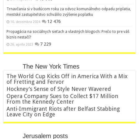
Trnavčania si v budúcom roku za odvoz komunálneho odpadu priplatia,
mestské zastupiteľstvo schválilo zvýšenie poplatku
12 476
10. decembra 2024
Propagácia na sociálnych sieťach a vlastných blogoch: Prečo to pre váš
biznis nestačí?
7 229
26. apríla 2023
The New York Times
The World Cup Kicks Off in America With a Mix
of Fretting and Fervor
Hockney’s Sense of Style Never Wavered
Opera Company Sues to Collect $17 Million
From the Kennedy Center
Anti-Immigrant Riots after Belfast Stabbing
Leave City on Edge
Jerusalem posts