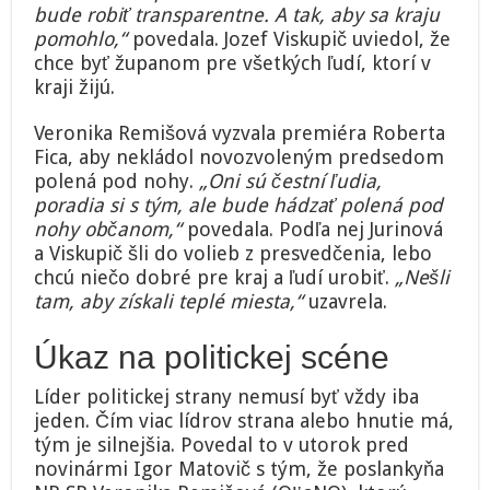
bude robiť transparentne. A tak, aby sa kraju
pomohlo,“
povedala. Jozef Viskupič uviedol, že
chce byť županom pre všetkých ľudí, ktorí v
kraji žijú.
Veronika Remišová vyzvala premiéra Roberta
Fica, aby nekládol novozvoleným predsedom
polená pod nohy.
„Oni sú čestní ľudia,
poradia si s tým, ale bude hádzať polená pod
nohy občanom,“
povedala. Podľa nej Jurinová
a Viskupič šli do volieb z presvedčenia, lebo
chcú niečo dobré pre kraj a ľudí urobiť.
„Nešli
tam, aby získali teplé miesta,“
uzavrela.
Úkaz na politickej scéne
Líder politickej strany nemusí byť vždy iba
jeden. Čím viac lídrov strana alebo hnutie má,
tým je silnejšia. Povedal to v utorok pred
novinármi Igor Matovič s tým, že poslankyňa