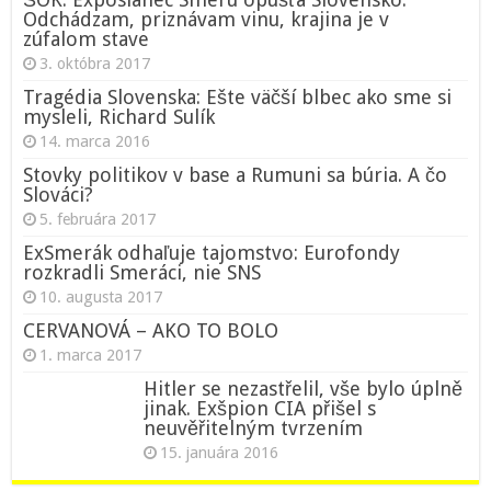
Odchádzam, priznávam vinu, krajina je v
zúfalom stave
3. októbra 2017
Tragédia Slovenska: Ešte väčší blbec ako sme si
mysleli, Richard Sulík
14. marca 2016
Stovky politikov v base a Rumuni sa búria. A čo
Slováci?
5. februára 2017
ExSmerák odhaľuje tajomstvo: Eurofondy
rozkradli Smeráci, nie SNS
10. augusta 2017
CERVANOVÁ – AKO TO BOLO
1. marca 2017
Hitler se nezastřelil, vše bylo úplně
jinak. Exšpion CIA přišel s
neuvěřitelným tvrzením
15. januára 2016