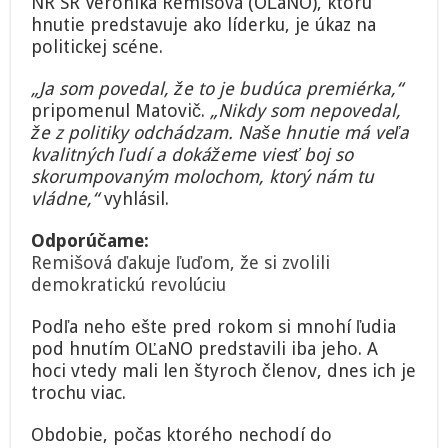
NR SR Veronika Remišová (OĽaNO), ktorú
hnutie predstavuje ako líderku, je úkaz na
politickej scéne.
„Ja som povedal, že to je budúca premiérka,“
pripomenul Matovič.
„Nikdy som nepovedal,
že z politiky odchádzam. Naše hnutie má veľa
kvalitných ľudí a dokážeme viesť boj so
skorumpovaným molochom, ktorý nám tu
vládne,“
vyhlásil.
Odporúčame:
Remišová ďakuje ľuďom, že si zvolili
demokratickú revolúciu
Podľa neho ešte pred rokom si mnohí ľudia
pod hnutím OĽaNO predstavili iba jeho. A
hoci vtedy mali len štyroch členov, dnes ich je
trochu viac.
Obdobie, počas ktorého nechodí do