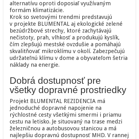
alternatívu oproti doposiaľ využívaným
formám klimatizácie.
Krok so svetovými trendmi predstavujú
v projekte BLUMENTAL aj ekologické zelené
bezúdržbové strechy, ktoré zachytávajú
nečistoty, prah, vlhkosť a produkujú kyslík,
čím zlepšujú mestské ovzdušie a pomáhajú
skvalitňovať mikroklímu v okolí. Zabezpečujú
udržateľnú klímu v dome a obyvateľom šetria
náklady na energie.
Dobrá dostupnosť pre
všetky dopravné prostriedky
Projekt BLUMENTAL REZIDENCIA má
jednoduché dopravné napojenie na
rýchlostné cesty všetkými smermi i priamu
cestu na letisko. Je situovaný na trase medzi
železničnou a autobusovou stanicou a má
najlepšiu dopravnú dostupnosť MHD. V rannej