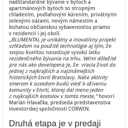
nadštandardné bývanie v bytoch a
apartmánových bytoch so stropným
chladením, podlahovým kúrením, privátnymi
zelenými oázami, novým námestím a
bohatou občianskou vybavenosťou priamo
v rezidencii i jej okolí.
„BLUMENTAL je unikátny a inovatívny projekt
vzhľadom na použité technológie aj tým, že
svojou kvalitou nasadzuje vysokú latku
rezidenčného bývania na trhu. Veľmi dôležité
pre nás ako developera je, že vracia život do
jednej z najkrajších a najznámejších
historických štvrtí Bratislavy. Naše aktivity
smerom k susedom budú viesť k oživeniu
komunity v štvrti, ktorej dal meno jeden
z najkrajších kostolov v tomto meste,“
hovorí
Marián Hlavačka, predseda predstavenstva
investorskej spoločnosti CORWIN.
Druhá etapa je v predaji