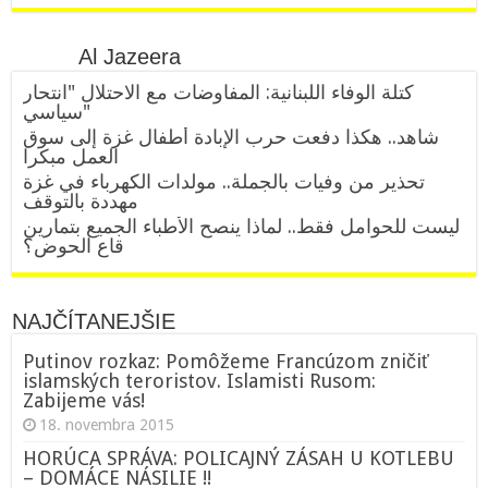
Al Jazeera
كتلة الوفاء اللبنانية: المفاوضات مع الاحتلال "انتحار
سياسي"
شاهد.. هكذا دفعت حرب الإبادة أطفال غزة إلى سوق
العمل مبكرا
تحذير من وفيات بالجملة.. مولدات الكهرباء في غزة
مهددة بالتوقف
ليست للحوامل فقط.. لماذا ينصح الأطباء الجميع بتمارين
قاع الحوض؟
NAJČÍTANEJŠIE
Putinov rozkaz: Pomôžeme Francúzom zničiť
islamských teroristov. Islamisti Rusom:
Zabijeme vás!
18. novembra 2015
HORÚCA SPRÁVA: POLICAJNÝ ZÁSAH U KOTLEBU
– DOMÁCE NÁSILIE !!