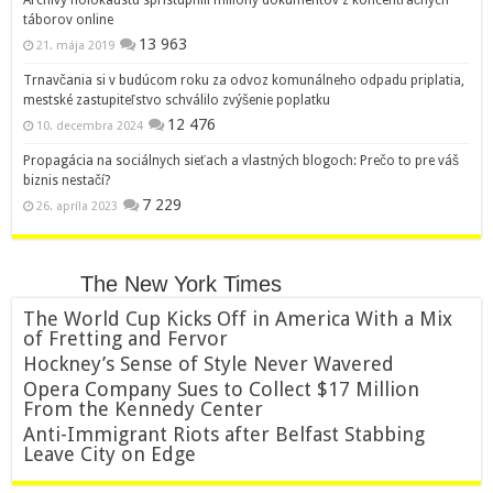
táborov online
13 963
21. mája 2019
Trnavčania si v budúcom roku za odvoz komunálneho odpadu priplatia,
mestské zastupiteľstvo schválilo zvýšenie poplatku
12 476
10. decembra 2024
Propagácia na sociálnych sieťach a vlastných blogoch: Prečo to pre váš
biznis nestačí?
7 229
26. apríla 2023
The New York Times
The World Cup Kicks Off in America With a Mix
of Fretting and Fervor
Hockney’s Sense of Style Never Wavered
Opera Company Sues to Collect $17 Million
From the Kennedy Center
Anti-Immigrant Riots after Belfast Stabbing
Leave City on Edge