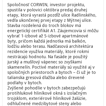
Spoločnosť CORWIN, investor projektu,
spustila v polovici októbra predaj druhej
etapy, ktorá vyrastá pozdĺž ulice Radlinského,
vedľa ukončenej prvej etapy z Mýtnej ulice.
Stavba rozdelená do troch blokov má
energetický certifikát A1. Záujemcovia si môžu
vybrať 1-izbové až 5-izbové apartmánové
byty, pričom každá jednotka má balkón,
lodžiu alebo terasu. Nadčasová architektúra
rezidencie využíva materiály, ktoré rokmi
nestrácajú hodnotu. Na fasáde je použitý
jurský a mušľový vápenec so zvyškami
skamenelín. Poctivé materiály sú využité aj v
spoločných priestoroch a bytoch – či už je to
talianska gresová dlažba alebo drevené
podlahy v bytoch.
Zvýšené pohodlie v bytoch zabezpečujú
protihlukové hliníkové okná s izolačným
trojsklom, exteriérové hliníkové žalúzie,
odhlučnené medzibytové steny alebo