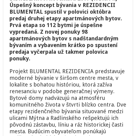
spustil
Úspešný koncept bývania v REZIDENCII
predaj
BLUMENTAL spustil v polovici októbra
druhej
etapy
predaj druhej etapy apartmánových bytov.
Prvá etapa so 112 bytmi je úspešne
vypredaná. Z novej ponuky 98
apartmánových bytov s nadštandardným
bývaním a vybavením krátko po spustení
predaja vyčerpala už takmer polovica
ponuky.
Projekt BLUMENTAL REZIDENCIA predstavuje
moderné bývanie v širšom centre mesta, v
lokalite s bohatou históriou, ktorá zažíva
renesanciu v podobe generačnej výmeny.
Bytové domy nadväzujú na atmosféru
komunitného života v štvrti blízko centra. Dve
etapy rezidenčného bývania situované medzi
ulicami Mýtna a Radlinského rešpektujú ich
pôvodnú zástavbu, líniu a ráz historickej časti
mesta. Budúcim obyvateľom ponúkajú