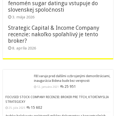
fenomén sugar datingu vstupuje do
slovenskej spoločnosti
3. mája 2026
Strategic Capital & Income Company
recenzie: nakoľko spoľahlivý je tento
broker?
8. apríla 2026
FBI varuje pred ďalšími ozbrojenými demonštráciami,
inaugurácia Bidena bude bez verejnosti
25 951
12. januára 2021
FOCUSED STOCK COMPANY RECENZIE: BROKER PRE TÝCH, KTORÍ MYSLIA
STRATEGICKY
15 602
25. júla 2025
Archívy holokaustu sprístupnili milióny dokumentov z koncentračných