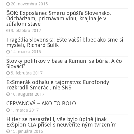
20. novembra 2015
ŠOK: Exposlanec Smeru opúšťa Slovensko.
Odchádzam, priznávam vinu, krajina je v
zúfalom stave
3. októbra 2017
Tragédia Slovenska: Ešte väčší blbec ako sme si
mysleli, Richard Sulík
14. marca 2016
Stovky politikov v base a Rumuni sa búria. A čo
Slováci?
5. februára 2017
ExSmerák odhaľuje tajomstvo: Eurofondy
rozkradli Smeráci, nie SNS
10. augusta 2017
CERVANOVÁ – AKO TO BOLO
1. marca 2017
Hitler se nezastřelil, vše bylo úplně jinak.
Exšpion CIA přišel s neuvěřitelným tvrzením
15. januára 2016