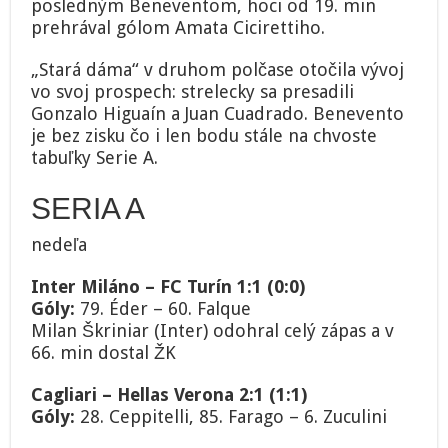
posledným Beneventom, hoci od 19. min
prehrával gólom Amata Cicirettiho.
„Stará dáma“ v druhom polčase otočila vývoj
vo svoj prospech: strelecky sa presadili
Gonzalo Higuaín a Juan Cuadrado. Benevento
je bez zisku čo i len bodu stále na chvoste
tabuľky Serie A.
SERIA A
nedeľa
Inter Miláno – FC Turín 1:1 (0:0)
Góly:
79. Éder – 60. Falque
Milan Škriniar (Inter) odohral celý zápas a v
66. min dostal ŽK
Cagliari – Hellas Verona 2:1 (1:1)
Góly:
28. Ceppitelli, 85. Farago – 6. Zuculini