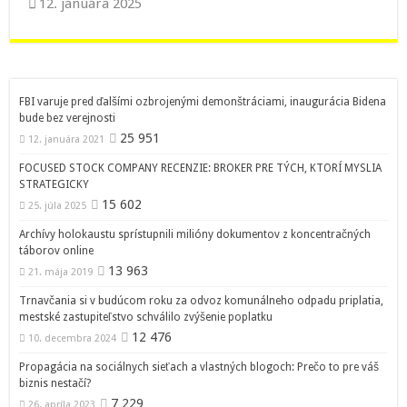
12. januára 2025
FBI varuje pred ďalšími ozbrojenými demonštráciami, inaugurácia Bidena
bude bez verejnosti
25 951
12. januára 2021
FOCUSED STOCK COMPANY RECENZIE: BROKER PRE TÝCH, KTORÍ MYSLIA
STRATEGICKY
15 602
25. júla 2025
Archívy holokaustu sprístupnili milióny dokumentov z koncentračných
táborov online
13 963
21. mája 2019
Trnavčania si v budúcom roku za odvoz komunálneho odpadu priplatia,
mestské zastupiteľstvo schválilo zvýšenie poplatku
12 476
10. decembra 2024
Propagácia na sociálnych sieťach a vlastných blogoch: Prečo to pre váš
biznis nestačí?
7 229
26. apríla 2023