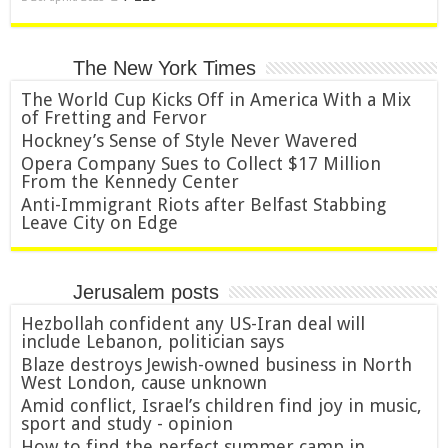
The New York Times
The World Cup Kicks Off in America With a Mix
of Fretting and Fervor
Hockney’s Sense of Style Never Wavered
Opera Company Sues to Collect $17 Million
From the Kennedy Center
Anti-Immigrant Riots after Belfast Stabbing
Leave City on Edge
Jerusalem posts
Hezbollah confident any US-Iran deal will
include Lebanon, politician says
Blaze destroys Jewish-owned business in North
West London, cause unknown
Amid conflict, Israel’s children find joy in music,
sport and study - opinion
How to find the perfect summer camp in