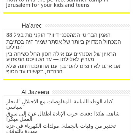
Jerusalem for your kids and teens
Ha’arec
האמן הבריטי המהפכני דיוויד הוקני מת בגיל 88
המכחול המדויק ביותר של אסתר שמיר היה בכתיבת
המילים
הראיון של אסנהיים עם אילה חסון החל כשיחה בין
מעריץ לאלילתו — עד הטוויסט המפתיע
אם אתם לא רוצים להסתבך עם אחותכם הזונה שלא
הכרתם, תקשיבו עד הסוף
Al Jazeera
كتلة الوفاء اللبنانية: المفاوضات مع الاحتلال "انتحار
سياسي"
شاهد.. هكذا دفعت حرب الإبادة أطفال غزة إلى سوق
العمل مبكرا
تحذير من وفيات بالجملة.. مولدات الكهرباء في غزة
مهددة بالتوقف