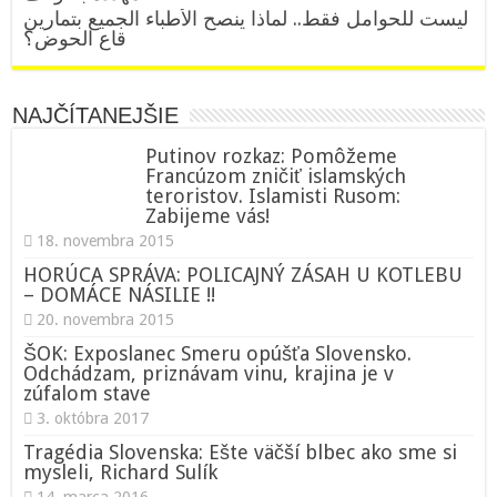
ليست للحوامل فقط.. لماذا ينصح الأطباء الجميع بتمارين
قاع الحوض؟
NAJČÍTANEJŠIE
Putinov rozkaz: Pomôžeme
Francúzom zničiť islamských
teroristov. Islamisti Rusom:
Zabijeme vás!
18. novembra 2015
HORÚCA SPRÁVA: POLICAJNÝ ZÁSAH U KOTLEBU
– DOMÁCE NÁSILIE !!
20. novembra 2015
ŠOK: Exposlanec Smeru opúšťa Slovensko.
Odchádzam, priznávam vinu, krajina je v
zúfalom stave
3. októbra 2017
Tragédia Slovenska: Ešte väčší blbec ako sme si
mysleli, Richard Sulík