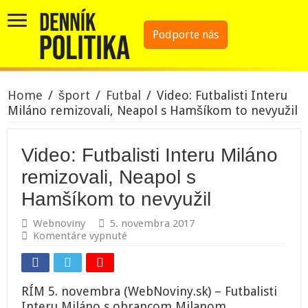
Podporte nás
Home
/
šport
/
Futbal
/
Video: Futbalisti Interu
Miláno remizovali, Neapol s Hamšíkom to nevyužil
Video: Futbalisti Interu Miláno
remizovali, Neapol s
Hamšíkom to nevyužil
Webnoviny
5. novembra 2017
na
Komentáre vypnuté
Video:
Futbalisti
Interu
Miláno
RÍM 5. novembra (WebNoviny.sk) – Futbalisti
remizovali,
Interu Miláno s obrancom Milanom