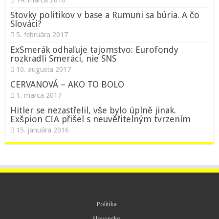
14. marca 2016
Stovky politikov v base a Rumuni sa búria. A čo
Slováci?
5. februára 2017
ExSmerák odhaľuje tajomstvo: Eurofondy
rozkradli Smeráci, nie SNS
10. augusta 2017
CERVANOVÁ – AKO TO BOLO
1. marca 2017
Hitler se nezastřelil, vše bylo úplně jinak.
Exšpion CIA přišel s neuvěřitelným tvrzením
15. januára 2016
Politika
Slovensko