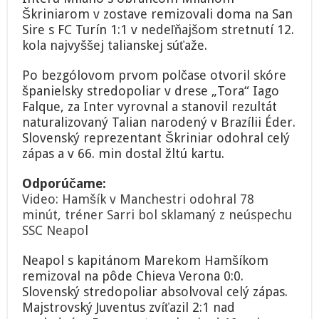
Neapol
Škriniarom v zostave remizovali doma na San
s
Hamšíkom
Sire s FC Turín 1:1 v nedeľňajšom stretnutí 12.
to
kola najvyššej talianskej súťaže.
nevyužil
Po bezgólovom prvom polčase otvoril skóre
španielsky stredopoliar v drese „Tora“ Iago
Falque, za Inter vyrovnal a stanovil rezultát
naturalizovaný Talian narodený v Brazílii Éder.
Slovenský reprezentant Škriniar odohral celý
zápas a v 66. min dostal žltú kartu.
Odporúčame:
Video: Hamšík v Manchestri odohral 78
minút, tréner Sarri bol sklamaný z neúspechu
SSC Neapol
Neapol s kapitánom Marekom Hamšíkom
remizoval na pôde Chieva Verona 0:0.
Slovenský stredopoliar absolvoval celý zápas.
Majstrovský Juventus zvíťazil 2:1 nad