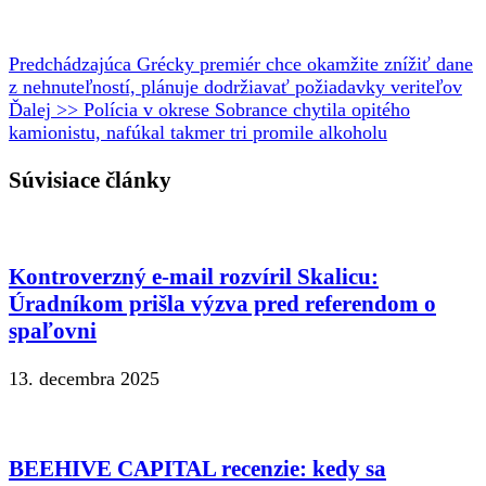
Predchádzajúca
Grécky premiér chce okamžite znížiť dane
z nehnuteľností, plánuje dodržiavať požiadavky veriteľov
Ďalej >>
Polícia v okrese Sobrance chytila opitého
kamionistu, nafúkal takmer tri promile alkoholu
Súvisiace články
Kontroverzný e-mail rozvíril Skalicu:
Úradníkom prišla výzva pred referendom o
spaľovni
13. decembra 2025
BEEHIVE CAPITAL recenzie: kedy sa