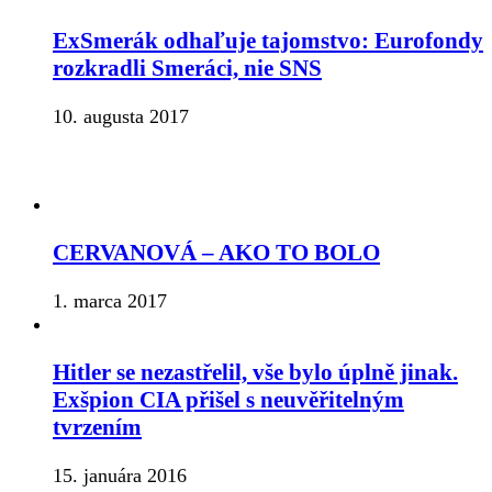
ExSmerák odhaľuje tajomstvo: Eurofondy
rozkradli Smeráci, nie SNS
10. augusta 2017
CERVANOVÁ – AKO TO BOLO
1. marca 2017
Hitler se nezastřelil, vše bylo úplně jinak.
Exšpion CIA přišel s neuvěřitelným
tvrzením
15. januára 2016