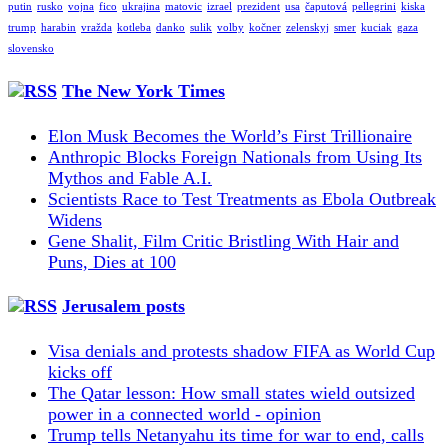
putin
rusko
vojna
fico
ukrajina
matovic
izrael
prezident
usa
čaputová
pellegrini
kiska
trump
harabin
vražda
kotleba
danko
sulik
volby
kočner
zelenskyj
smer
kuciak
gaza
slovensko
The New York Times
Elon Musk Becomes the World’s First Trillionaire
Anthropic Blocks Foreign Nationals from Using Its
Mythos and Fable A.I.
Scientists Race to Test Treatments as Ebola Outbreak
Widens
Gene Shalit, Film Critic Bristling With Hair and
Puns, Dies at 100
Jerusalem posts
Visa denials and protests shadow FIFA as World Cup
kicks off
The Qatar lesson: How small states wield outsized
power in a connected world - opinion
Trump tells Netanyahu its time for war to end, calls