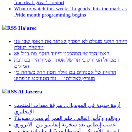
Iran deal 'great' - report
What to watch this week: ‘Legends’ hits the mark as
Pride month programming begins
Ha’arec
דיוויד הוקני מעולם לא הפסיק לאתגר את האופן שבו אנו
מביטים בעולם
האמן הבריטי המהפכני דיוויד הוקני מת בגיל 88
המכחול המדויק ביותר של אסתר שמיר היה בכתיבת
המילים
הראיון של אסנהיים עם אילה חסון החל כשיחה בין
מעריץ לאלילתו — עד הטוויסט המפתיע
Al Jazeera
أزمة جديدة في المونديال.. سرقة معدات المنتخب
الإنجليزي
رونالدو وكأس العالم.. حلم العمر أم مجرد بطولة؟
غضب إيطالي بعد سخرية إنفانتينو من "الآتزوري"
الجيش الأمريكي: أسقطنا مسيّرات إيرانية وهرمز