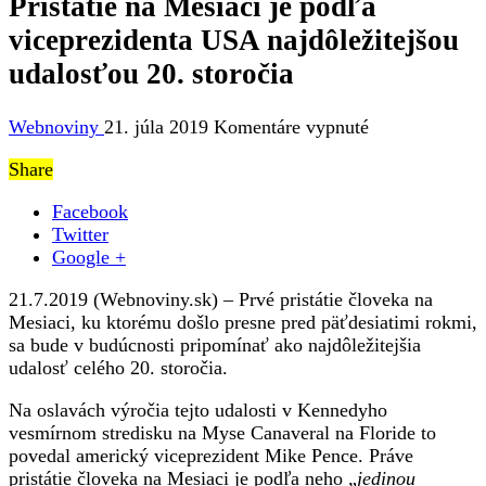
Pristátie na Mesiaci je podľa
viceprezidenta USA najdôležitejšou
udalosťou 20. storočia
na
Webnoviny
21. júla 2019
Komentáre vypnuté
Pristátie
Share
na
Mesiaci
Facebook
je
Twitter
podľa
Google +
viceprezidenta
USA
21.7.2019 (Webnoviny.sk) – Prvé pristátie človeka na
najdôležitejšou
Mesiaci, ku ktorému došlo presne pred päťdesiatimi rokmi,
udalosťou
sa bude v budúcnosti pripomínať ako najdôležitejšia
20.
udalosť celého 20. storočia.
storočia
Na oslavách výročia tejto udalosti v Kennedyho
vesmírnom stredisku na Myse Canaveral na Floride to
povedal americký viceprezident Mike Pence. Práve
pristátie človeka na Mesiaci je podľa neho „
jedinou