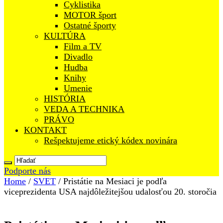
Cyklistika
MOTOR šport
Ostatné športy
KULTÚRA
Film a TV
Divadlo
Hudba
Knihy
Umenie
HISTÓRIA
VEDA A TECHNIKA
PRÁVO
KONTAKT
Rešpektujeme etický kódex novinára
Podporte nás
Home
/
SVET
/
Pristátie na Mesiaci je podľa
viceprezidenta USA najdôležitejšou udalosťou 20. storočia