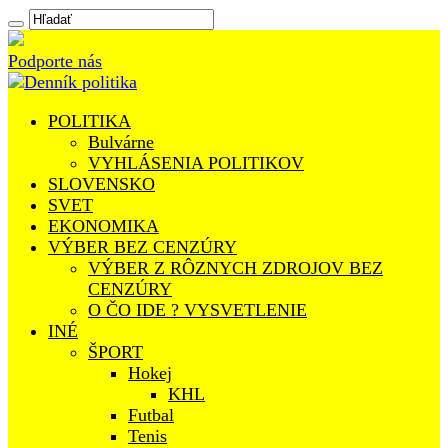
Podporte nás
POLITIKA
Bulvárne
VYHLÁSENIA POLITIKOV
SLOVENSKO
SVET
EKONOMIKA
VÝBER BEZ CENZÚRY
VÝBER Z RÔZNYCH ZDROJOV BEZ
CENZÚRY
O ČO IDE ? VYSVETLENIE
INÉ
ŠPORT
Hokej
KHL
Futbal
Tenis