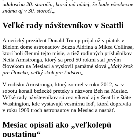
udalosťou 20. storočia, ktorá má nádej, že bude všeobecne
známa aj v 30. storočí
„.
Veľké rady návštevníkov v Seattli
Americký prezident Donald Trump prijal už v piatok v
Bielom dome astronautov Buzza Aldrina a Mikea Collinsa,
ktorí boli členmi tejto misie, a tiež rodinných príslušníkov
Neila Armstronga, ktorý sa pred 50 rokmi stal prvým
človekom na Mesiaci a vyslovil pamätné slová „
Malý krok
pre človeka, veľký skok pre ľudstvo
„.
V rodisku Armstronga, ktorý zomrel v roku 2012, sa v
sobotu konali bežecké preteky s názvom Beh na Mesiac.
Veľké rady návštevníkov sú cez víkend aj v Seattli v štáte
Washington, kde vystavujú vesmírnu loď, ktorá dopravila
v roku 1969 troch astronautov na Mesiac a naspäť.
Mesiac opísali ako „veľkolepú
pustatinu“