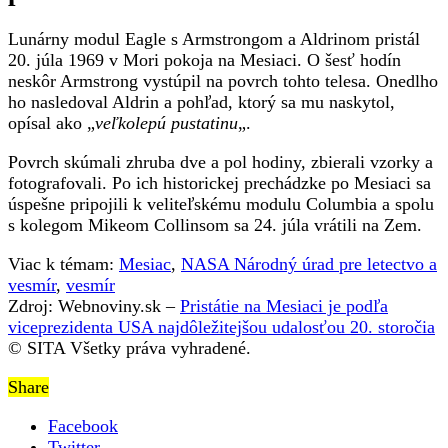
Lunárny modul Eagle s Armstrongom a Aldrinom pristál
20. júla 1969 v Mori pokoja na Mesiaci. O šesť hodín
neskôr Armstrong vystúpil na povrch tohto telesa. Onedlho
ho nasledoval Aldrin a pohľad, ktorý sa mu naskytol,
opísal ako „
veľkolepú pustatinu
„.
Povrch skúmali zhruba dve a pol hodiny, zbierali vzorky a
fotografovali. Po ich historickej prechádzke po Mesiaci sa
úspešne pripojili k veliteľskému modulu Columbia a spolu
s kolegom Mikeom Collinsom sa 24. júla vrátili na Zem.
Viac k témam:
Mesiac
,
NASA Národný úrad pre letectvo a
vesmír
,
vesmír
Zdroj: Webnoviny.sk –
Pristátie na Mesiaci je podľa
viceprezidenta USA najdôležitejšou udalosťou 20. storočia
© SITA Všetky práva vyhradené.
Share
Facebook
Twitter