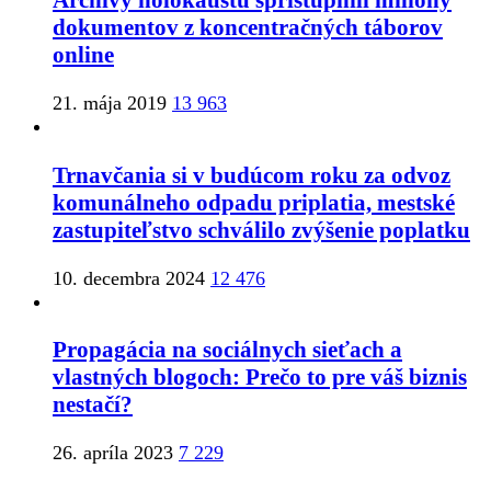
Archívy holokaustu sprístupnili milióny
dokumentov z koncentračných táborov
online
21. mája 2019
13 963
Trnavčania si v budúcom roku za odvoz
komunálneho odpadu priplatia, mestské
zastupiteľstvo schválilo zvýšenie poplatku
10. decembra 2024
12 476
Propagácia na sociálnych sieťach a
vlastných blogoch: Prečo to pre váš biznis
nestačí?
26. apríla 2023
7 229