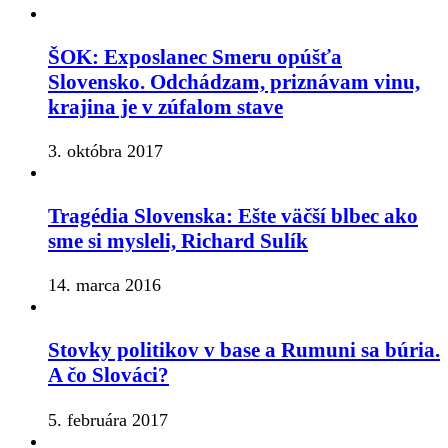
ŠOK: Exposlanec Smeru opúšťa
Slovensko. Odchádzam, priznávam vinu,
krajina je v zúfalom stave
3. októbra 2017
Tragédia Slovenska: Ešte väčší blbec ako
sme si mysleli, Richard Sulík
14. marca 2016
Stovky politikov v base a Rumuni sa búria.
A čo Slováci?
5. februára 2017