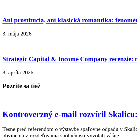
Ani prostitúcia, ani klasická romantika: fenomé
3. mája 2026
Strategic Capital & Income Company recenzie: n
8. apríla 2026
Pozrite sa tiež
Kontroverzný e-mail rozvíril Skalic
Tesne pred referendom o výstavbe spaľovne odpadu v Skalici
obvinenia z rozdeľovania spoločnosti vyvolali vášne.