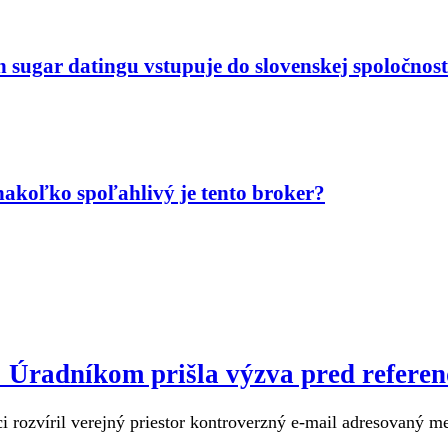
n sugar datingu vstupuje do slovenskej spoločnost
akoľko spoľahlivý je tento broker?
u: Úradníkom prišla výzva pred refere
 rozvíril verejný priestor kontroverzný e-mail adresovaný m