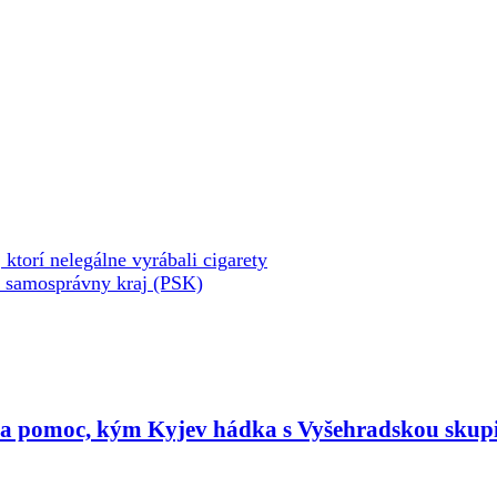
 ktorí nelegálne vyrábali cigarety
 samosprávny kraj (PSK)
ta pomoc, kým Kyjev hádka s Vyšehradskou skup