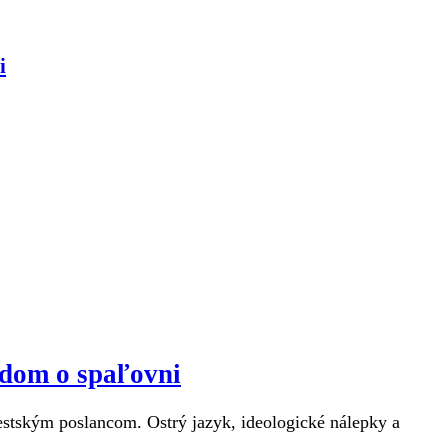
i
ndom o spaľovni
estským poslancom. Ostrý jazyk, ideologické nálepky a