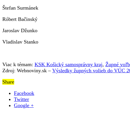
Štefan Surmánek
Róbert Bačinský
Jaroslav Džunko
Vladislav Stanko
Viac k témam:
KSK Košický samosprávny kraj
,
Župné voľ
Zdroj: Webnoviny.sk –
Výsledky župných volieb do VÚC 2
Share
Facebook
Twitter
Google +