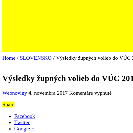
Home
/
SLOVENSKO
/
Výsledky župných volieb do VÚC 
Výsledky župných volieb do VÚC 20
na
Webnoviny
4. novembra 2017
Komentáre vypnuté
Výsledky
Share
župných
volieb
Facebook
do
Twitter
VÚC
Google +
2017