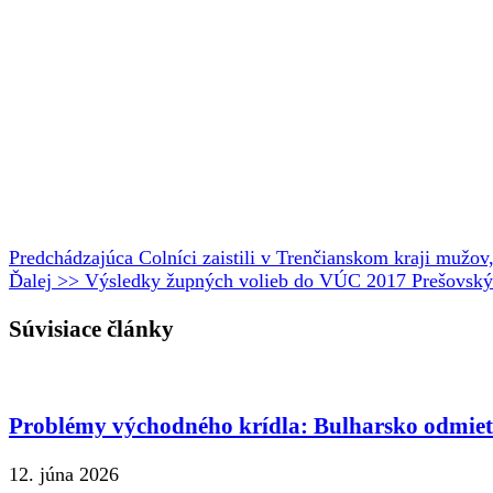
Predchádzajúca
Colníci zaistili v Trenčianskom kraji mužov,
Ďalej >>
Výsledky župných volieb do VÚC 2017 Prešovský
Súvisiace články
Problémy východného krídla: Bulharsko odmie
12. júna 2026