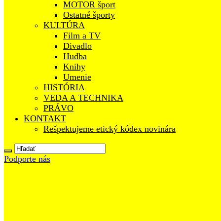
MOTOR šport
Ostatné športy
KULTÚRA
Film a TV
Divadlo
Hudba
Knihy
Umenie
HISTÓRIA
VEDA A TECHNIKA
PRÁVO
KONTAKT
Rešpektujeme etický kódex novinára
Podporte nás