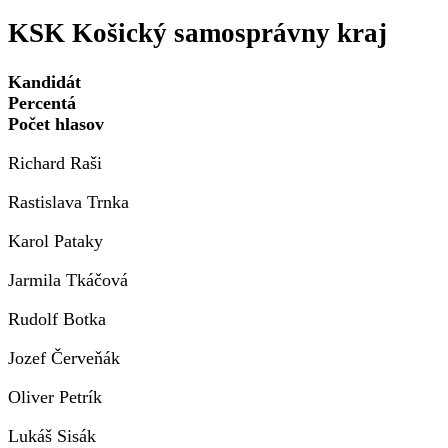
Košický
KSK Košický samosprávny kraj
samosprá
kraj
(KSK)
Kandidát
Percentá
Počet hlasov
Richard Raši
Rastislava Trnka
Karol Pataky
Jarmila Tkáčová
Rudolf Botka
Jozef Červeňák
Oliver Petrík
Lukáš Sisák