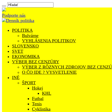
Podporte nás
POLITIKA
Bulvárne
VYHLÁSENIA POLITIKOV
SLOVENSKO
SVET
EKONOMIKA
VÝBER BEZ CENZÚRY
VÝBER Z RÔZNYCH ZDROJOV BEZ CENZ
O ČO IDE ? VYSVETLENIE
INÉ
ŠPORT
Hokej
KHL
Futbal
Tenis
Cyklistika