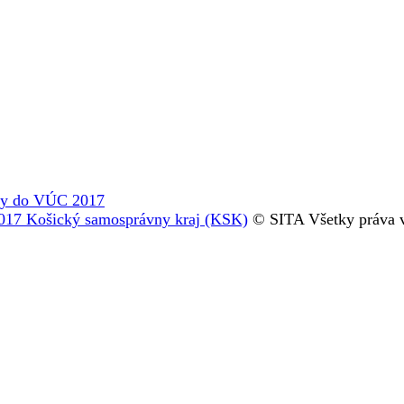
by do VÚC 2017
017 Košický samosprávny kraj (KSK)
© SITA Všetky práva 