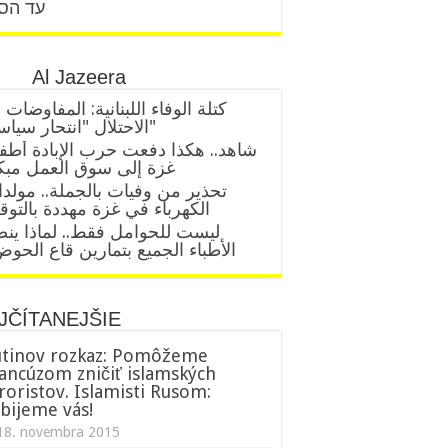
עד הס
Al Jazeera
كتلة الوفاء اللبنانية: المفاوضات 
الاحتلال "انتحار سياسي"
شاهد.. هكذا دفعت حرب الإبادة أطف
غزة إلى سوق العمل مبك
تحذير من وفيات بالجملة.. مولد
الكهرباء في غزة مهددة بالتو
ليست للحوامل فقط.. لماذا ين
الأطباء الجميع بتمارين قاع الحو
JČÍTANEJŠIE
tinov rozkaz: Pomôžeme
ancúzom zničiť islamských
roristov. Islamisti Rusom:
bijeme vás!
18. novembra 2015