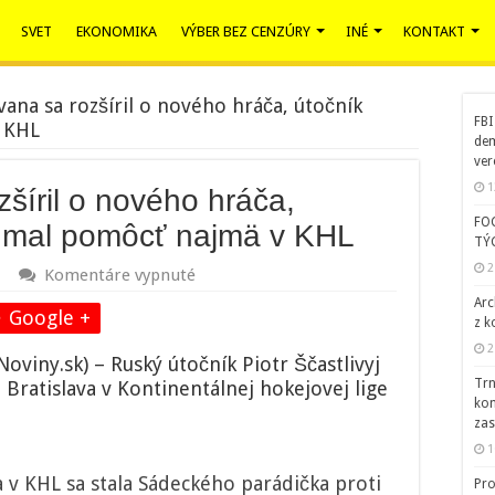
SVET
EKONOMIKA
VÝBER BEZ CENZÚRY
INÉ
KONTAKT
vana sa rozšíril o nového hráča, útočník
FBI
v KHL
dem
ver
1
šíril o nového hráča,
FO
by mal pomôcť najmä v KHL
TÝ
2
na
Komentáre vypnuté
Káder
Arc
Slovana
Google +
z k
sa
2
rozšíril
iny.sk) – Ruský útočník Piotr Ščastlivyj
o
Trn
 Bratislava v Kontinentálnej hokejovej lige
nového
kom
hráča,
zas
útočník
1
Ščastlivyj
by
 v KHL sa stala Sádeckého parádička proti
Pro
mal