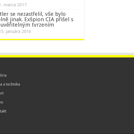
1. marca 2017
tler se nezastřelil, vše bylo
lně jinak. Exšpion CIA přišel s
uvěřitelným tvrzením
15. januára 2016
ória
a a technika
rt
vo
takt