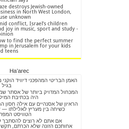
aze destroys Jewish-owned
siness in North West London,
ause unknown
id conflict, Israel’s children
nd joy in music, sport and study -
inion
w to find the perfect summer
mp in Jerusalem for your kids
d teens
Ha’arec
האמן הבריטי המהפכני דיוויד הוקני 
בגיל 88
המכחול המדויק ביותר של אסתר שמ
היה בכתיבת המיל
הראיון של אסנהיים עם אילה חסון ה
כשיחה בין מעריץ לאלילתו — 
הטוויסט המפת
אם אתם לא רוצים להסתבך 
אחותכם הזונה שלא הכרתם, תקשי