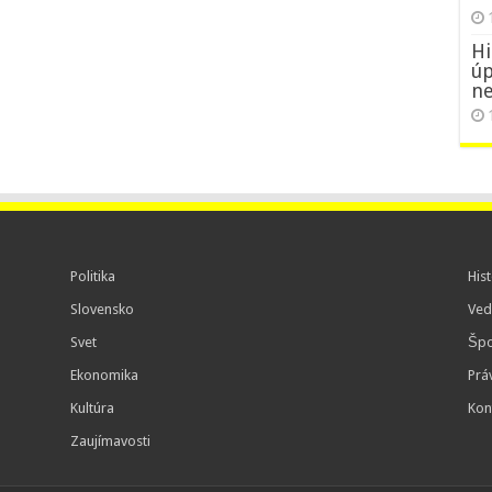
Hi
úp
ne
Politika
Hist
Slovensko
Ved
Svet
Špo
Ekonomika
Prá
Kultúra
Kon
Zaujímavosti