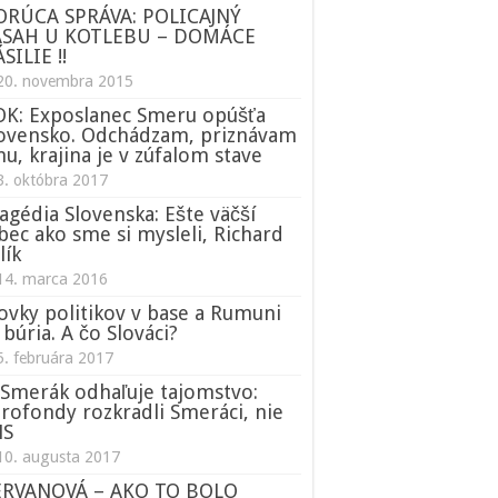
ORÚCA SPRÁVA: POLICAJNÝ
ÁSAH U KOTLEBU – DOMÁCE
SILIE !!
20. novembra 2015
K: Exposlanec Smeru opúšťa
ovensko. Odchádzam, priznávam
nu, krajina je v zúfalom stave
3. októbra 2017
agédia Slovenska: Ešte väčší
bec ako sme si mysleli, Richard
lík
14. marca 2016
ovky politikov v base a Rumuni
 búria. A čo Slováci?
5. februára 2017
Smerák odhaľuje tajomstvo:
rofondy rozkradli Smeráci, nie
NS
10. augusta 2017
ERVANOVÁ – AKO TO BOLO