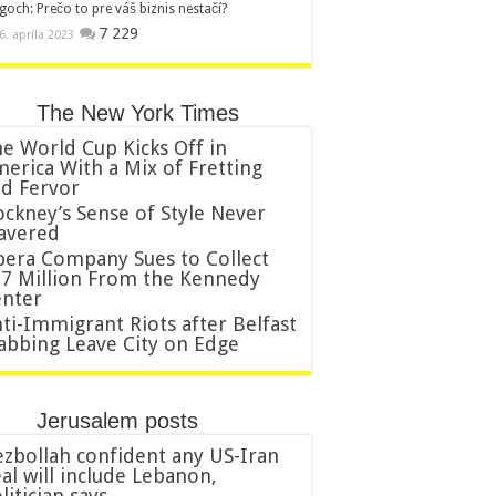
goch: Prečo to pre váš biznis nestačí?
7 229
6. apríla 2023
The New York Times
e World Cup Kicks Off in
erica With a Mix of Fretting
d Fervor
ckney’s Sense of Style Never
avered
era Company Sues to Collect
7 Million From the Kennedy
nter
ti-Immigrant Riots after Belfast
abbing Leave City on Edge
Jerusalem posts
zbollah confident any US-Iran
al will include Lebanon,
litician says