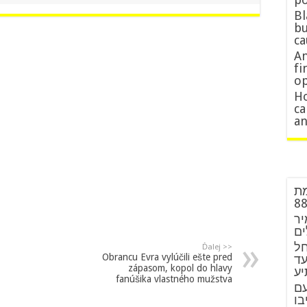
Bl
bu
c
Am
fi
op
Ho
ca
an
מת
יר
ים
חל
Ďalej >>
Obrancu Evra vylúčili ešte pred
עד
zápasom, kopol do hlavy
יע
fanúšika vlastného mužstva
עם
בו