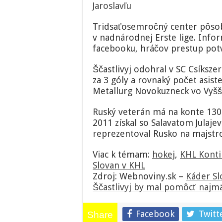
Jaroslavľu
Tridsaťosemročný center pôso
v nadnárodnej Erste lige. Info
facebooku, hráčov prestup potvr
Ščastlivyj odohral v SC Csíkszer
za 3 góly a rovnaký počet asisten
Metallurg Novokuzneck vo Vyšše
Ruský veterán má na konte 130
2011 získal so Salavatom Julaje
reprezentoval Rusko na majstro
Viac k témam:
hokej
,
KHL Konti
Slovan v KHL
Zdroj: Webnoviny.sk –
Káder Sl
Ščastlivyj by mal pomôcť najm
Facebook
Twitt
Share