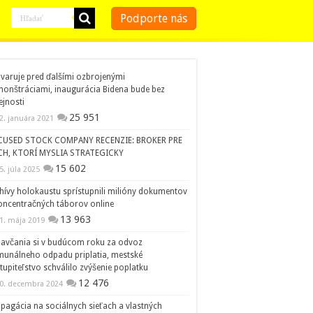
Podporte nás
 varuje pred ďalšími ozbrojenými
onštráciami, inaugurácia Bidena bude bez
ejnosti
25 951
2. januára 2021
CUSED STOCK COMPANY RECENZIE: BROKER PRE
CH, KTORÍ MYSLIA STRATEGICKY
15 602
5. júla 2025
hívy holokaustu sprístupnili milióny dokumentov
oncentračných táborov online
13 963
1. mája 2019
avčania si v budúcom roku za odvoz
unálneho odpadu priplatia, mestské
tupiteľstvo schválilo zvýšenie poplatku
12 476
0. decembra 2024
pagácia na sociálnych sieťach a vlastných