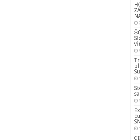
H
Z
NÁ
ŠO
Sl
vi
Tr
bl
Su
St
sa
Ex
Eu
S
C