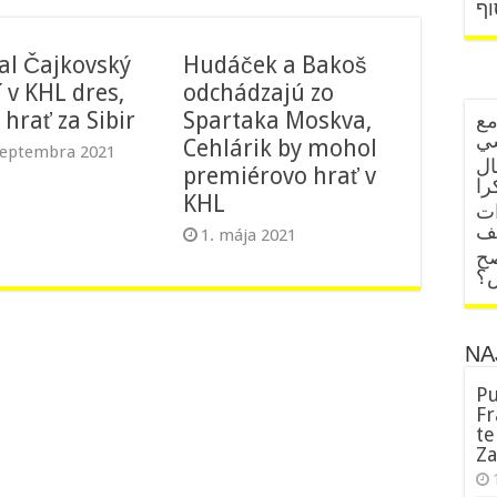
וף
al Čajkovský
Hudáček a Bakoš
 v KHL dres,
odchádzajú zo
hrať za Sibir
Spartaka Moskva,
مع
Cehlárik by mohol
septembra 2021
ال
premiérovo hrať v
را
KHL
ات
قف
1. mája 2021
صح
ض؟
NA
Pu
Fr
te
Za