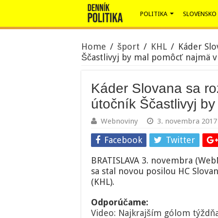
POLITIKA
SLOVENSKO
Home
/
šport
/
KHL
/
Káder Slo
Ščastlivyj by mal pomôcť najmä 
Káder Slovana sa roz
útočník Ščastlivyj 
Webnoviny
3. novembra 2017
Facebook
Twitter
BRATISLAVA 3. novembra (WebNov
sa stal novou posilou HC Slovan
(KHL).
Odporúčame:
Video: Najkrajším gólom týždňa