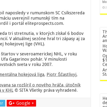
blo
pomôcť
2
najmä
bil naposledy v rumunskom SC Csíkszereda
v
KHL
rmáciu uverejnil rumunský tím na
dil i portál eliteprospects.com.
Th
eda tri stretnutia, v ktorých získal 6 bodov
Am
cií. V aktuálnej sezóne hral tri zápasy aj za
an
j hokejovej lige (VHL).
Ho
W
 štartov v severoamerickej NHL, v roku
Op
v Ufa Gagarinov pohár. V minulosti
$1
vstvách sveta v roku 2007.
Ce
An
St
nentálna hokejová liga
,
Piotr Ščastlivyj
,
ovana sa rozšíril o nového hráča, útočník
ä v KHL
© SITA Všetky práva vyhradené.
He
de
er
Google +
po