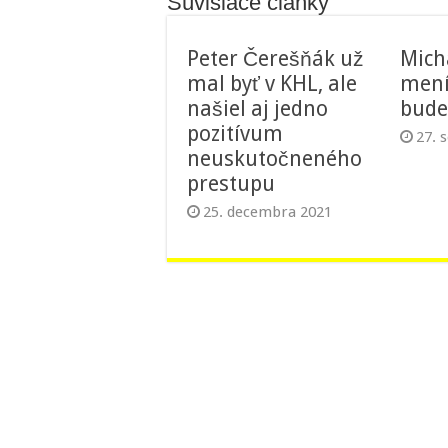
Súvisiace články
Peter Čerešňák už
Mich
mal byť v KHL, ale
mení
našiel aj jedno
bude 
pozitívum
27. 
neuskutočneného
prestupu
25. decembra 2021