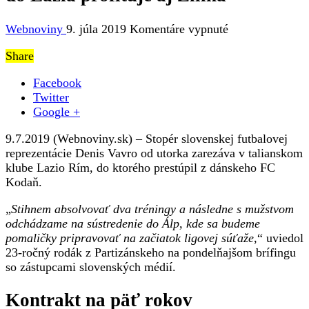
na
Webnoviny
9. júla 2019
Komentáre vypnuté
Vavro
Share
mal
ponuky
Facebook
z
Twitter
viacerých
Google +
popredných
klubov,
9.7.2019 (Webnoviny.sk) – Stopér slovenskej futbalovej
z
reprezentácie Denis Vavro od utorka zarezáva v talianskom
jeho
klube Lazio Rím, do ktorého prestúpil z dánskeho FC
prestupu
Kodaň.
do
Lazia
„
Stihnem absolvovať dva tréningy a následne s mužstvom
profituje
odchádzame na sústredenie do Álp, kde sa budeme
aj
pomaličky pripravovať na začiatok ligovej súťaže
,“ uviedol
Žilina
23-ročný rodák z Partizánskeho na pondelňajšom brífingu
so zástupcami slovenských médií.
Kontrakt na päť rokov