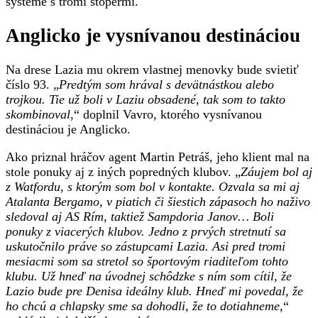
systéme s tromi stopérmi.
Anglicko je vysnívanou destináciou
Na drese Lazia mu okrem vlastnej menovky bude svietiť
číslo 93. „
Predtým som hrával s devätnástkou alebo
trojkou. Tie už boli v Laziu obsadené, tak som to takto
skombinoval,
“ doplnil Vavro, ktorého vysnívanou
destináciou je Anglicko.
Ako priznal hráčov agent Martin Petráš, jeho klient mal na
stole ponuky aj z iných popredných klubov. „
Záujem bol aj
z Watfordu, s ktorým som bol v kontakte. Ozvala sa mi aj
Atalanta Bergamo, v piatich či šiestich zápasoch ho naživo
sledoval aj AS Rím, taktiež Sampdoria Janov… Boli
ponuky z viacerých klubov. Jedno z prvých stretnutí sa
uskutočnilo práve so zástupcami Lazia. Asi pred tromi
mesiacmi som sa stretol so športovým riaditeľom tohto
klubu. Už hneď na úvodnej schôdzke s ním som cítil, že
Lazio bude pre Denisa ideálny klub. Hneď mi povedal, že
ho chcú a chlapsky sme sa dohodli, že to dotiahneme
,“