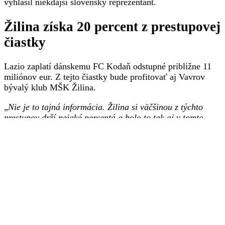
vyhlásil niekdajší slovenský reprezentant.
Žilina získa 20 percent z prestupovej
čiastky
Lazio zaplatí dánskemu FC Kodaň odstupné približne 11
miliónov eur. Z tejto čiastky bude profitovať aj Vavrov
bývalý klub MŠK Žilina.
„
Nie je to tajná informácia. Žilina si väčšinou z týchto
prestupov drží nejaké percentá a bolo to tak aj v tomto
prípade. Myslím si, že v prípade Denisa je to okolo 20
percent
,“ skonštatoval Martin Petráš, ktorý prezradil, že v
aktuálnom prestupovom období zmení pôsobisko ešte
aspoň jeden hráč z jeho portfólia.
Viac k témam:
FC Kodaň
,
Lazio Rím
,
MŠK Žilina
,
Serie
A
Zdroj: Webnoviny.sk –
Vavro mal ponuky z viacerých
popredných klubov, z jeho prestupu do Lazia profituje aj
Žilina
© SITA Všetky práva vyhradené.