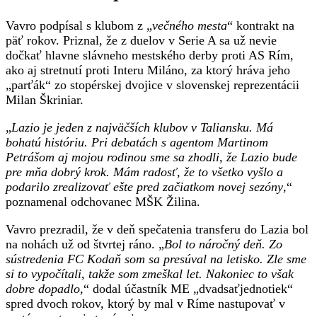
Vavro podpísal s klubom z „
večného mesta
“ kontrakt na
päť rokov. Priznal, že z duelov v Serie A sa už nevie
dočkať hlavne slávneho mestského derby proti AS Rím,
ako aj stretnutí proti Interu Miláno, za ktorý hráva jeho
„parťák“ zo stopérskej dvojice v slovenskej reprezentácii
Milan Škriniar.
„
Lazio je jeden z najväčších klubov v Taliansku. Má
bohatú históriu. Pri debatách s agentom Martinom
Petrášom aj mojou rodinou sme sa zhodli, že Lazio bude
pre mňa dobrý krok. Mám radosť, že to všetko vyšlo a
podarilo zrealizovať ešte pred začiatkom novej sezóny
,“
poznamenal odchovanec MŠK Žilina.
Vavro prezradil, že v deň spečatenia transferu do Lazia bol
na nohách už od štvrtej ráno. „
Bol to náročný deň. Zo
sústredenia FC Kodaň som sa presúval na letisko. Zle sme
si to vypočítali, takže som zmeškal let. Nakoniec to však
dobre dopadlo,
“ dodal účastník ME „dvadsaťjednotiek“
spred dvoch rokov, ktorý by mal v Ríme nastupovať v