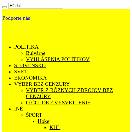
Podporte nás
POLITIKA
Bulvárne
VYHLÁSENIA POLITIKOV
SLOVENSKO
SVET
EKONOMIKA
VÝBER BEZ CENZÚRY
VÝBER Z RÔZNYCH ZDROJOV BEZ
CENZÚRY
O ČO IDE ? VYSVETLENIE
INÉ
ŠPORT
Hokej
KHL