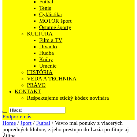
Futbal
Tenis
Cyklistika
MOTOR šport
Ostatné športy
KULTÚRA
Film a TV
Divadlo
Hudba
Knihy
Umenie
HISTÓRIA
VEDA A TECHNIKA
PRÁVO
KONTAKT
Rešpektujeme etický kódex novinára
Podporte nás
Home
/
šport
/
Futbal
/
Vavro mal ponuky z viacerých
popredných klubov, z jeho prestupu do Lazia profituje aj
Žilina