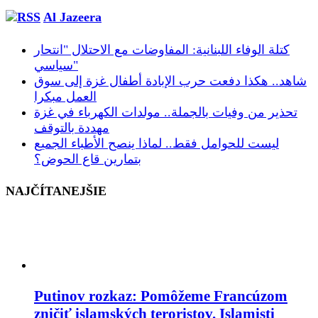
Al Jazeera
كتلة الوفاء اللبنانية: المفاوضات مع الاحتلال "انتحار
سياسي"
شاهد.. هكذا دفعت حرب الإبادة أطفال غزة إلى سوق
العمل مبكرا
تحذير من وفيات بالجملة.. مولدات الكهرباء في غزة
مهددة بالتوقف
ليست للحوامل فقط.. لماذا ينصح الأطباء الجميع
بتمارين قاع الحوض؟
NAJČÍTANEJŠIE
Putinov rozkaz: Pomôžeme Francúzom
zničiť islamských teroristov. Islamisti