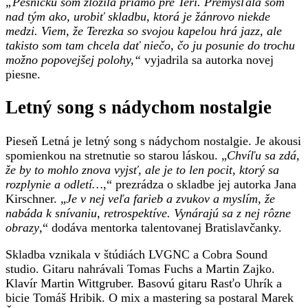
„
Pesničku som zložila priamo pre Teri. Premýšľala som
nad tým ako, urobiť skladbu, ktorá je žánrovo niekde
medzi. Viem, že Terezka so svojou kapelou hrá jazz, ale
takisto som tam chcela dať niečo, čo ju posunie do trochu
možno popovejšej polohy,“
vyjadrila sa autorka novej
piesne.
Letný song s nádychom nostalgie
Pieseň Letná je letný song s nádychom nostalgie. Je akousi
spomienkou na stretnutie so starou láskou. „
Chvíľu sa zdá,
že by to mohlo znova vyjsť, ale je to len pocit, ktorý sa
rozplynie a odletí…
,“ prezrádza o skladbe jej autorka Jana
Kirschner. „
Je v nej veľa farieb a zvukov a myslím, že
nabáda k snívaniu, retrospektíve. Vynárajú sa z nej rôzne
obrazy
,“ dodáva mentorka talentovanej Bratislavčanky.
Skladba vznikala v štúdiách LVGNC a Cobra Sound
studio. Gitaru nahrávali Tomas Fuchs a Martin Zajko.
Klavír Martin Wittgruber. Basovú gitaru Rasťo Uhrík a
bicie Tomáš Hribik. O mix a mastering sa postaral Marek