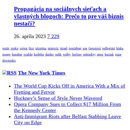
Propagácia na sociálnych sieťach a
vlastných blogoch: Prečo to pre váš biznis
nestačí?
26. apríla 2023
7 229
putin
rusko
vojna
fico
ukrajina
matovic
izrael
prezident
usa
čaputová
pellegrini
kiska
trump
harabin
vražda
kotleba
danko
sulik
volby
kočner
zelenskyj
smer
kuciak
gaza
slovensko
The New York Times
The World Cup Kicks Off in America With a Mix of
Fretting and Fervor
Hockney’s Sense of Style Never Wavered
Opera Company Sues to Collect $17 Million From
the Kennedy Center
Anti-Immigrant Riots after Belfast Stabbing Leave
City on Edge