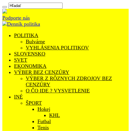
Podporte nás
POLITIKA
Bulvárne
VYHLÁSENIA POLITIKOV
SLOVENSKO
SVET
EKONOMIKA
VÝBER BEZ CENZÚRY
VÝBER Z RÔZNYCH ZDROJOV BEZ
CENZÚRY
O ČO IDE ? VYSVETLENIE
INÉ
ŠPORT
Hokej
KHL
Futbal
Tenis