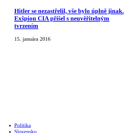
Hitler se nezastřelil, vše bylo úplně jinak.
Exšpion CIA přišel s neuvěřitelným
tvrzením
15. januára 2016
Politika
Slovensko