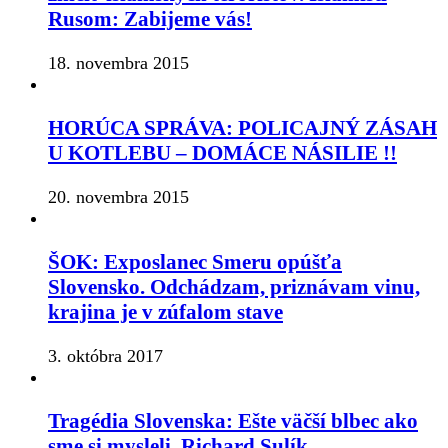
Rusom: Zabijeme vás!
18. novembra 2015
HORÚCA SPRÁVA: POLICAJNÝ ZÁSAH
U KOTLEBU – DOMÁCE NÁSILIE !!
20. novembra 2015
ŠOK: Exposlanec Smeru opúšťa
Slovensko. Odchádzam, priznávam vinu,
krajina je v zúfalom stave
3. októbra 2017
Tragédia Slovenska: Ešte väčší blbec ako
sme si mysleli, Richard Sulík