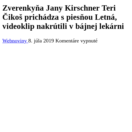
Zverenkyňa Jany Kirschner Teri
Čikoš prichádza s piesňou Letná,
videoklip nakrútili v bájnej lekárni
na
Webnoviny
8. júla 2019
Komentáre vypnuté
Zverenkyňa
Jany
Kirschner
Teri
Čikoš
prichádza
s piesňou
Letná,
videoklip
nakrútili
v bájnej
lekárni