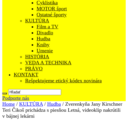
Cyklistika
MOTOR šport
Ostatné športy
KULTÚRA
Film a TV
Divadlo
Hudba
Knihy
Umenie
HISTÓRIA
VEDA A TECHNIKA
PRÁVO
KONTAKT
Rešpektujeme etický kódex novinára
Podporte nás
Home
/
KULTÚRA
/
Hudba
/
Zverenkyňa Jany Kirschner
Teri Čikoš prichádza s piesňou Letná, videoklip nakrútili
v bájnej lekárni