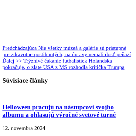
Predchádzajúca
Nie všetky múzeá a galérie sú prístupné
pre zdravotne postihnutých, na úpravy nemali dosť peňazí
Ďalej >>
Trýznivé čakanie futbalistiek Holandska
pokračuje, o zlate USA z MS rozhodla kritička Trumpa
Súvisiace články
Helloween pracujú na nástupcovi svojho
albumu a ohlasujú výročné svetové turné
12. novembra 2024