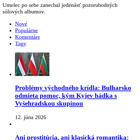
Umelec po sebe zanechal jedenásť pozoruhodných
sólových albumov.
Nové
Populárne
Komentáre
Tagy
Problémy východného krídla: Bulharsko
odmieta pomoc, kým Kyjev hádka s
Vyšehradskou skupinou
12. júna 2026
Ani prostitúcia, ani klasická romantika: