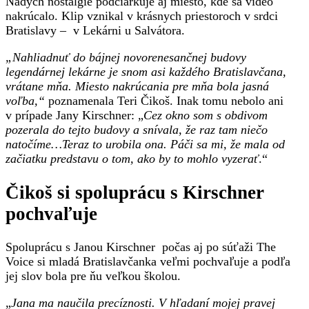
Nádych nostalgie podčiarkuje aj miesto, kde sa video
nakrúcalo. Klip vznikal v krásnych priestoroch v srdci
Bratislavy – v Lekárni u Salvátora.
„Nahliadnuť do bájnej novorenesančnej budovy
legendárnej lekárne je snom asi každého Bratislavčana,
vrátane mňa. Miesto nakrúcania pre mňa bola jasná
voľba,“
poznamenala Teri Čikoš. Inak tomu nebolo ani
v prípade Jany Kirschner: „
Cez okno som s obdivom
pozerala do tejto budovy a snívala, že raz tam niečo
natočíme…Teraz to urobila ona. Páči sa mi, že mala od
začiatku predstavu o tom, ako by to mohlo vyzerať
.“
Čikoš si spoluprácu s Kirschner
pochvaľuje
Spoluprácu s Janou Kirschner počas aj po súťaži The
Voice si mladá Bratislavčanka veľmi pochvaľuje a podľa
jej slov bola pre ňu veľkou školou.
„
Jana ma naučila precíznosti. V hľadaní mojej pravej