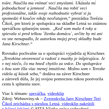
tváre. Naučila ma vnímať veci zmyslami. Ukázala mi
jednoduchosť a jemnosť . Naučila ma robiť veci
profesionálne, takže svoje rozhodnutie vybrať si ju
spomedzi 4 koučov nikdy neoľutujem
,“ prezrádza Terézia
Čikoš, pre ktorú je spolupráca na skladbe Letná so známou
speváčkou splneným snom. „
Keď som mala 4 roky a
spievala si pred telkou ´žienku domácu´, určite by mi ani
vo sne nenapadlo, že autorkou mojej prvej skladby bude
Jana Kirschner
.“
Rovnako pochvalne sa o spolupráci vyjadrila aj Kirschner.
„
Terezkina otvorenosť a radosť z muziky je inšpirujúca. Je
v nej niečo, čo ma hneď chytilo za srdce. Do spolupráce
s ňou som išla viac menej intuitívne. Možno som v Terezke
videla aj kúsok seba,“
dodáva na záver Kirschner
a zároveň dúfa, že jej svojou pomocnou rukou pootvorila
cestu k splneniu snov.
Viac k témam:
speváčka
,
videoklip
Zdroj: Webnoviny.sk –
Zverenkyňa Jany Kirschner Teri
Čikoš prichádza s piesňou Letná, videoklip nakrútili
v bájnej lekárni
© SITA Všetky práva vyhradené.