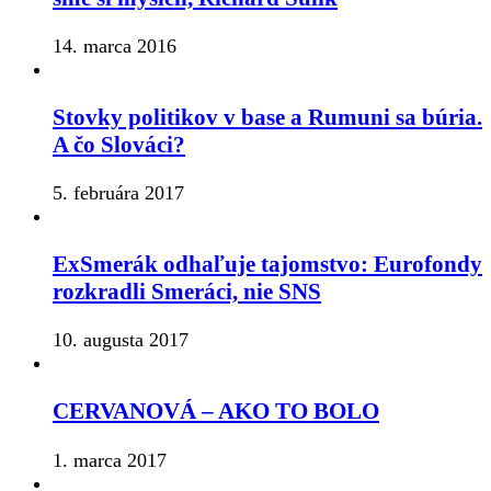
14. marca 2016
Stovky politikov v base a Rumuni sa búria.
A čo Slováci?
5. februára 2017
ExSmerák odhaľuje tajomstvo: Eurofondy
rozkradli Smeráci, nie SNS
10. augusta 2017
CERVANOVÁ – AKO TO BOLO
1. marca 2017