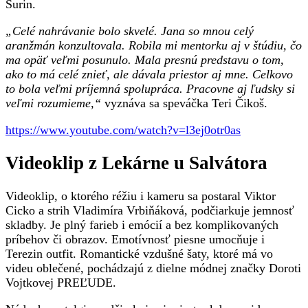
Šurin.
„
Celé nahrávanie bolo skvelé. Jana so mnou celý
aranžmán konzultovala. Robila mi mentorku aj v štúdiu, čo
ma opäť veľmi posunulo. Mala presnú predstavu o tom,
ako to má celé znieť, ale dávala priestor aj mne. Celkovo
to bola veľmi príjemná spolupráca. Pracovne aj ľudsky si
veľmi rozumieme,“
vyznáva sa speváčka Teri Čikoš.
https://www.youtube.com/watch?v=l3ej0otr0as
Videoklip z Lekárne u Salvátora
Videoklip, o ktorého réžiu i kameru sa postaral Viktor
Cicko a strih Vladimíra Vrbiňáková, podčiarkuje jemnosť
skladby. Je plný farieb i emócií a bez komplikovaných
príbehov či obrazov. Emotívnosť piesne umocňuje i
Terezin outfit. Romantické vzdušné šaty, ktoré má vo
videu oblečené, pochádzajú z dielne módnej značky Doroti
Vojtkovej PREĽUDE.