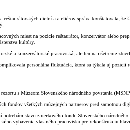
reštaurátorských dielní a ateliérov správa konštatovala, že št
ý.
covných miest na pozície reštaurátor, konzervátor alebo pre
sterstva kultúry.
torské a konzervátorské pracoviská, ale len na ošetrenie zbie
ikovala personálna fluktuácia, ktorá sa týkala aj pozícií re
cií rezortu s Múzeom Slovenského národného povstania (MSNP
ých fondov všetkých múzejných partnerov pred samotnou digit
á potrebám stavu zbierkového fondu Slovenského národného 
ického vybavenia vlastného pracoviska pre rekonštrukciu hlav