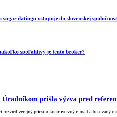
n sugar datingu vstupuje do slovenskej spoločnost
akoľko spoľahlivý je tento broker?
u: Úradníkom prišla výzva pred refere
 rozvíril verejný priestor kontroverzný e-mail adresovaný m