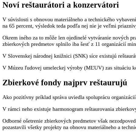
Noví reštaurátori a konzervátori
V súvislosti s obnovou materiálneho a technického vybavenia 
na 65 percent, výsledok teda podľa nej nie je veľmi priazniv
Okrem iného za to môže len ojedinelé vytváranie nových pra
zbierkových predmetov splnilo iba šesť z 11 organizácií mini
V Slovenskej národnej knižnici (SNK) síce existujú reštaurá
V Múzeu ľudovej umeleckej výroby (MĽUV) zas situáciu kompl
Zbierkové fondy najprv reštaurujú
Ako pozitívny príklad správa uviedla spoluprácu organizá
V rámci neho existuje harmonogram reštaurovania zbierkov
Odborné ošetrenie zbierkových predmetov však nezodpoved
pozastavili všetky projekty na obnovu materiálneho a techn