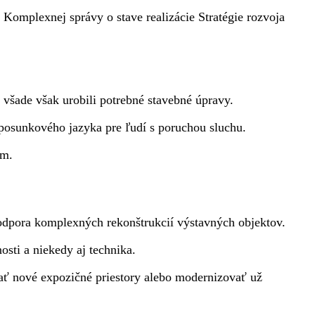
Komplexnej správy o stave realizácie Stratégie rozvoja
 všade však urobili potrebné stavebné úpravy.
 posunkového jazyka pre ľudí s poruchou sluchu.
ím.
á podpora komplexných rekonštrukcií výstavných objektov.
osti a niekedy aj technika.
vať nové expozičné priestory alebo modernizovať už