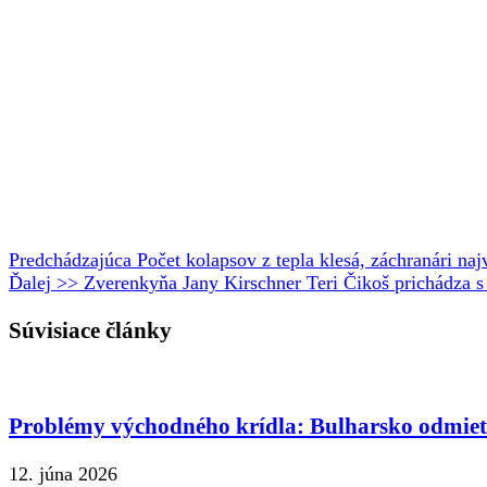
Predchádzajúca
Počet kolapsov z tepla klesá, záchranári na
Ďalej >>
Zverenkyňa Jany Kirschner Teri Čikoš prichádza s p
Súvisiace články
Problémy východného krídla: Bulharsko odmie
12. júna 2026