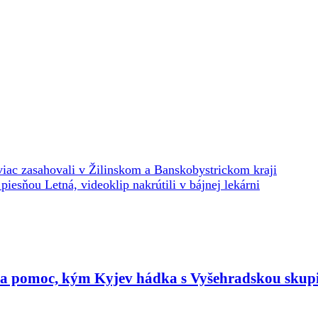
jviac zasahovali v Žilinskom a Banskobystrickom kraji
iesňou Letná, videoklip nakrútili v bájnej lekárni
ta pomoc, kým Kyjev hádka s Vyšehradskou skup