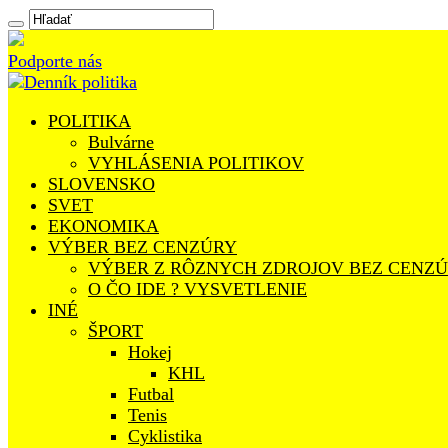
Podporte nás
POLITIKA
Bulvárne
VYHLÁSENIA POLITIKOV
SLOVENSKO
SVET
EKONOMIKA
VÝBER BEZ CENZÚRY
VÝBER Z RÔZNYCH ZDROJOV BEZ CENZ
O ČO IDE ? VYSVETLENIE
INÉ
ŠPORT
Hokej
KHL
Futbal
Tenis
Cyklistika