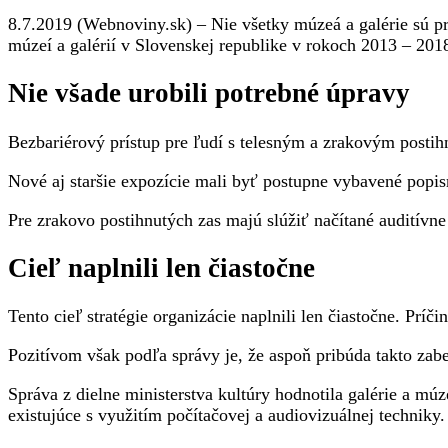
prístupné
8.7.2019 (Webnoviny.sk) – Nie všetky múzeá a galérie sú pr
pre
múzeí a galérií v Slovenskej republike v rokoch 2013 – 2018
zdravotne
postihnutých,
Nie všade urobili potrebné úpravy
na
úpravy
nemali
Bezbariérový prístup pre ľudí s telesným a zrakovým postih
dosť
peňazí
Nové aj staršie expozície mali byť postupne vybavené popis
Pre zrakovo postihnutých zas majú slúžiť načítané audití
Cieľ naplnili len čiastočne
Tento cieľ stratégie organizácie naplnili len čiastočne. Pr
Pozitívom však podľa správy je, že aspoň pribúda takto zabe
Správa z dielne ministerstva kultúry hodnotila galérie a m
existujúce s využitím počítačovej a audiovizuálnej techniky.