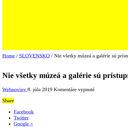
Home
/
SLOVENSKO
/
Nie všetky múzeá a galérie sú prís
Nie všetky múzeá a galérie sú prístu
na
Webnoviny
8. júla 2019
Komentáre vypnuté
Nie
Share
všetky
múzeá
Facebook
a
Twitter
galérie
Google +
sú