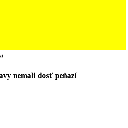
zí
ravy nemali dosť peňazí