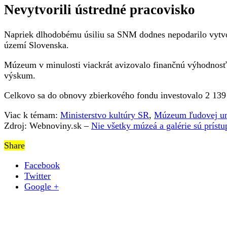
Nevytvorili ústredné pracovisko
Napriek dlhodobému úsiliu sa SNM dodnes nepodarilo vytvori
území Slovenska.
Múzeum v minulosti viackrát avizovalo finančnú výhodnosť v
výskum.
Celkovo sa do obnovy zbierkového fondu investovalo 2 139 
Viac k témam:
Ministerstvo kultúry SR
,
Múzeum ľudovej u
Zdroj: Webnoviny.sk –
Nie všetky múzeá a galérie sú príst
Share
Facebook
Twitter
Google +