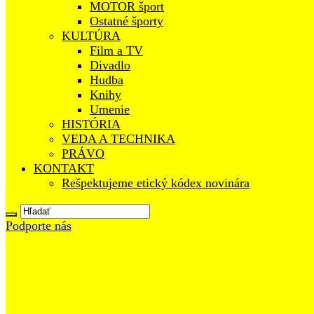
MOTOR šport
Ostatné športy
KULTÚRA
Film a TV
Divadlo
Hudba
Knihy
Umenie
HISTÓRIA
VEDA A TECHNIKA
PRÁVO
KONTAKT
Rešpektujeme etický kódex novinára
Podporte nás