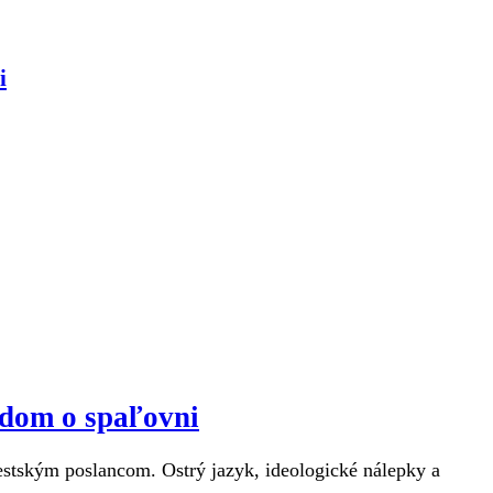
i
ndom o spaľovni
estským poslancom. Ostrý jazyk, ideologické nálepky a