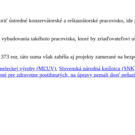
ť ústredné konzervátorské a reštaurátorské pracovisko, ide 
ybudovania takéhoto pracoviska, ktoré by zriaďovateľovi uše
373 eur, táto suma však zahŕňa aj projekty zamerané na bez
meleckej výroby (MĽUV)
,
Slovenská národná knižnica (SNK
upné pre zdravotne postihnutých, na úpravy nemali dosť peňaz