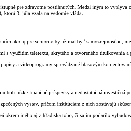
ístupné pre zdravotne postihnutých. Medzi iným to vyplýva z 
, ktorú 3. júla vzala na vedomie vláda.
nutím ako aj pre seniorov by už mal byť samozrejmosťou, nie
mi s využitím teletextu, skrytého a otvoreného titulkovania a
vne popisy a videoprogramy sprevádzané hlasovým komentovan
íčinou boli nízke finančné príspevky a nedostatočná investičn
zpečených výstav, pričom inštitúciám z nich zostávajú skúsen
úzeá okrem iného aj z hľadiska toho, či sa im podarilo vybudo