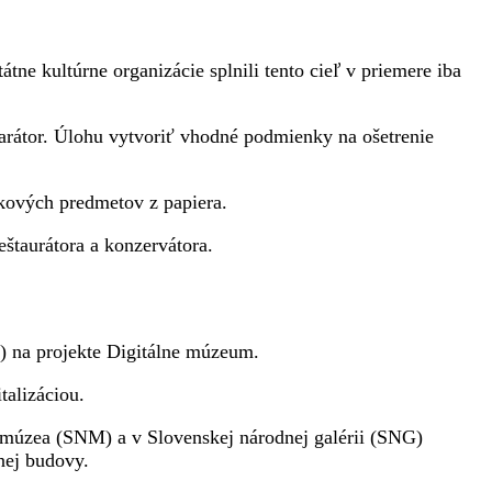
átne kultúrne organizácie splnili tento cieľ v priemere iba
parátor. Úlohu vytvoriť vhodné podmienky na ošetrenie
rkových predmetov z papiera.
štaurátora a konzervátora.
) na projekte Digitálne múzeum.
alizáciou.
múzea (SNM) a v Slovenskej národnej galérii (SNG)
nej budovy.