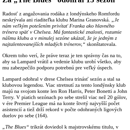
Radosť z angažovania rodáka z londýnskeho Romfordu
neskrývala ani riaditeľka klubu Marina Granovská.
„Je
nám veľkým potešením privítať Franka ako hlavného
trénera späť v Chelsea. Má fantastické znalosti, rozumie
nášmu klubu a v minulej sezóne ukázal, že je jedným z
najtalentovanejších mladých trénerov,“
skonštatovala.
Okrem toho verí, že práve teraz je ten správny čas na to,
aby sa Lampard vrátil a vedenie klubu urobí všetko, aby
mu zabezpečilo podporu potrebnú pre veľký úspech.
Lampard odohral v drese Chelsea trinásť sezón a stal sa
klubovou legendou. Viac stretnutí za tento londýnsky klub
majú na svojom konte len Ron Harris, Peter Bonetti a John
Terry. V piatich sezónach po sebe strelil viac než 20 gólov,
v ére Premier League má na konte štvrtý najvyšší počet
asistencií a tiež drží rekord v počte odohraných ligových
duelov po sebe (164).
„The Blues“
trikrát doviedol k majstrovskému titulu, v