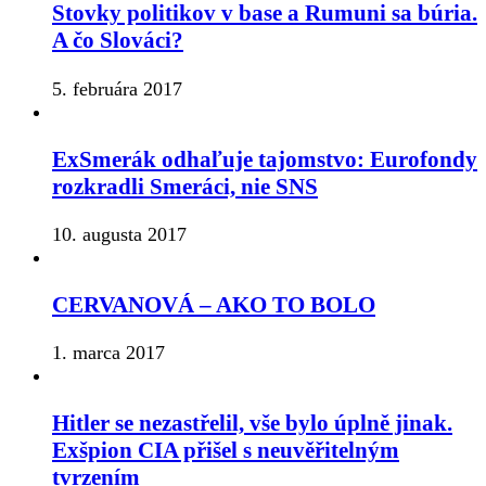
Stovky politikov v base a Rumuni sa búria.
A čo Slováci?
5. februára 2017
ExSmerák odhaľuje tajomstvo: Eurofondy
rozkradli Smeráci, nie SNS
10. augusta 2017
CERVANOVÁ – AKO TO BOLO
1. marca 2017
Hitler se nezastřelil, vše bylo úplně jinak.
Exšpion CIA přišel s neuvěřitelným
tvrzením