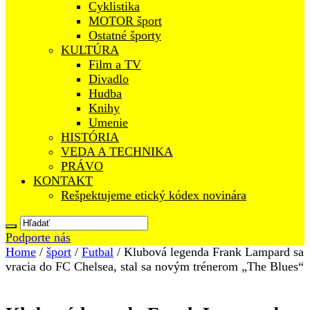
Cyklistika
MOTOR šport
Ostatné športy
KULTÚRA
Film a TV
Divadlo
Hudba
Knihy
Umenie
HISTÓRIA
VEDA A TECHNIKA
PRÁVO
KONTAKT
Rešpektujeme etický kódex novinára
Podporte nás
Home
/
šport
/
Futbal
/
Klubová legenda Frank Lampard sa
vracia do FC Chelsea, stal sa novým trénerom „The Blues“