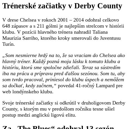
Trénerské začiatky v Derby County
V drese Chelsea v rokoch 2001 – 2014 odohral celkovo
648 zápasov a s 211 gólmi je najlepším strelcom v histórii
klubu. V pozícii hlavného trénera nahradil Taliana
Maurizia Sarriho, ktorého kroky smerovali do Juventusu
Turín.
„Som nesmierne hrdý na to, že sa vraciam do Chelsea ako
hlavný tréner. Každý pozná moju lásku k tomuto klubu a
históriu, ktorú sme spoločne zdieľali. Teraz sa sústredím
iba na prácu a prípravu pred ďalšou sezónou. Som tu, aby
som tvrdo pracoval, priniesol do klubu úspech a nemôžem
sa dočkať, kedy začnem,“
povedal 41-ročný Lampard pre
web londýnskeho klubu.
Svoje trénerské začiatky si odkrútil v druholigovom Derby
County, s ktorým mu v predošlom ročníku tesne ušiel
postup medzi anglickú ligovú elitu.
Za „The Blues“ odohral 13 sezón