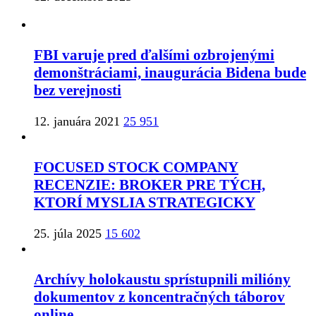
FBI varuje pred ďalšími ozbrojenými
demonštráciami, inaugurácia Bidena bude
bez verejnosti
12. januára 2021
25 951
FOCUSED STOCK COMPANY
RECENZIE: BROKER PRE TÝCH,
KTORÍ MYSLIA STRATEGICKY
25. júla 2025
15 602
Archívy holokaustu sprístupnili milióny
dokumentov z koncentračných táborov
online