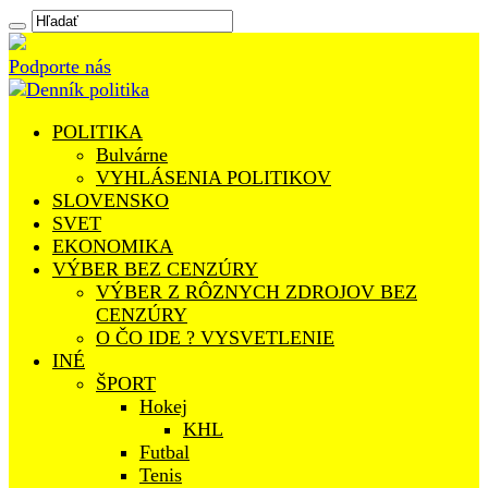
Podporte nás
POLITIKA
Bulvárne
VYHLÁSENIA POLITIKOV
SLOVENSKO
SVET
EKONOMIKA
VÝBER BEZ CENZÚRY
VÝBER Z RÔZNYCH ZDROJOV BEZ
CENZÚRY
O ČO IDE ? VYSVETLENIE
INÉ
ŠPORT
Hokej
KHL
Futbal
Tenis