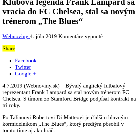
Klubová legenda Frank Lampard sa
vracia do FC Chelsea, stal sa novým
trénerom „The Blues“
na
Webnoviny
4. júla 2019
Komentáre vypnuté
Klubová
Share
legenda
Frank
Facebook
Lampard
Twitter
sa
Google +
vracia
do
4.7.2019 (Webnoviny.sk) – Bývalý anglický futbalový
FC
reprezentant Frank Lampard sa stal novým trénerom FC
Chelsea,
Chelsea. S tímom zo Stamford Bridge podpísal kontrakt na
stal
tri roky.
sa
novým
Po Talianovi Robertovi Di Matteovi je ďalším hlavným
trénerom
kormidelníkom „The Blues“, ktorý predtým pôsobil v
„The
tomto tíme aj ako hráč.
Blues“