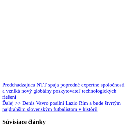
Predchádzajúca
NTT spája popredné expertné spoločnosti
a vzniká nový globálny poskytovateľ technologických
riešení
Ďalej >>
Denis Vavro posilní Lazio Rím a bude štvrtým
najdrahším slovenským futbalistom v histórii
Súvisiace články