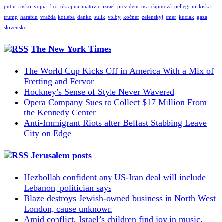
putin
rusko
vojna
fico
ukrajina
matovic
izrael
prezident
usa
čaputová
pellegrini
kiska
trump
harabin
vražda
kotleba
danko
sulik
volby
kočner
zelenskyj
smer
kuciak
gaza
slovensko
The New York Times
The World Cup Kicks Off in America With a Mix of
Fretting and Fervor
Hockney’s Sense of Style Never Wavered
Opera Company Sues to Collect $17 Million From
the Kennedy Center
Anti-Immigrant Riots after Belfast Stabbing Leave
City on Edge
Jerusalem posts
Hezbollah confident any US-Iran deal will include
Lebanon, politician says
Blaze destroys Jewish-owned business in North West
London, cause unknown
Amid conflict, Israel’s children find joy in music,