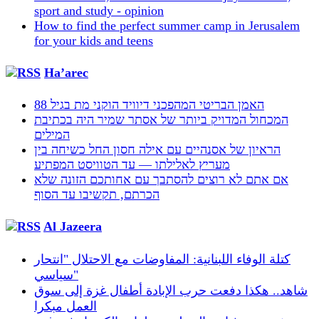
sport and study - opinion
How to find the perfect summer camp in Jerusalem
for your kids and teens
Ha’arec
האמן הבריטי המהפכני דיוויד הוקני מת בגיל 88
המכחול המדויק ביותר של אסתר שמיר היה בכתיבת
המילים
הראיון של אסנהיים עם אילה חסון החל כשיחה בין
מעריץ לאלילתו — עד הטוויסט המפתיע
אם אתם לא רוצים להסתבך עם אחותכם הזונה שלא
הכרתם, תקשיבו עד הסוף
Al Jazeera
كتلة الوفاء اللبنانية: المفاوضات مع الاحتلال "انتحار
سياسي"
شاهد.. هكذا دفعت حرب الإبادة أطفال غزة إلى سوق
العمل مبكرا