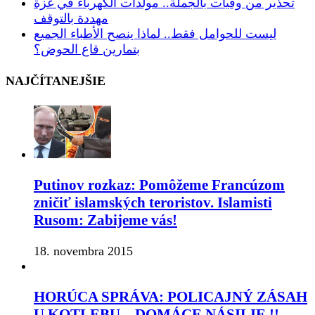
تحذير من وفيات بالجملة.. مولدات الكهرباء في غزة
مهددة بالتوقف
ليست للحوامل فقط.. لماذا ينصح الأطباء الجميع
بتمارين قاع الحوض؟
NAJČÍTANEJŠIE
Putinov rozkaz: Pomôžeme Francúzom
zničiť islamských teroristov. Islamisti
Rusom: Zabijeme vás!
18. novembra 2015
HORÚCA SPRÁVA: POLICAJNÝ ZÁSAH
U KOTLEBU – DOMÁCE NÁSILIE !!