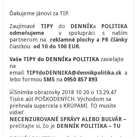
Ďakujeme Jánovi za TIP.
Zaujímavé
TIPY
do
DENNÍK
a
POLITIKA
odmeňujeme
v spolupráci s naším
partnerom na
reklamné plochy a PR články
čiastkou
od 10 do 100 EUR.
Vaše TIPY do DENNÍKa POLITIKA
zasielajte
na
email:
TIPYdoDENNIKA@dennikpolitika.sk
a
lebo formou
SMS
na
0950 857 893
NECENZUROVANÉ SPRÁVY ALEBO BULVÁR –
p
rečítajte si, čo je
DENNÍK POLITIKA – TU