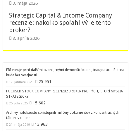
3. mája 2026
Strategic Capital & Income Company
recenzie: nakoľko spoľahlivý je tento
broker?
8. apríla 2026
FBI varuje pred ďalšími ozbrojenými demonštráciami, inaugurácia Bidena
bude bez verejnosti
25 951
12. januára 2021
FOCUSED STOCK COMPANY RECENZIE: BROKER PRE TÝCH, KTORÍ MYSLIA
STRATEGICKY
15 602
25. júla 2025
Archívy holokaustu sprístupnili milióny dokumentov z koncentračných
táborov online
13 963
21. mája 2019