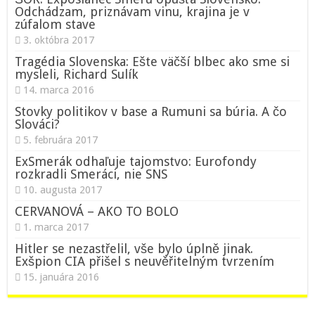
Odchádzam, priznávam vinu, krajina je v
zúfalom stave
3. októbra 2017
Tragédia Slovenska: Ešte väčší blbec ako sme si
mysleli, Richard Sulík
14. marca 2016
Stovky politikov v base a Rumuni sa búria. A čo
Slováci?
5. februára 2017
ExSmerák odhaľuje tajomstvo: Eurofondy
rozkradli Smeráci, nie SNS
10. augusta 2017
CERVANOVÁ – AKO TO BOLO
1. marca 2017
Hitler se nezastřelil, vše bylo úplně jinak.
Exšpion CIA přišel s neuvěřitelným tvrzením
15. januára 2016