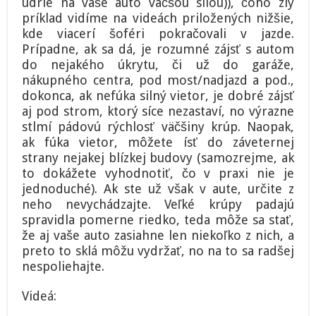
udrie na vaše auto väčšou silou)), čoho zlý
príklad vidíme na videách priložených nižšie,
kde viacerí šoféri pokračovali v jazde.
Prípadne, ak sa dá, je rozumné zájsť s autom
do nejakého úkrytu, či už do garáže,
nákupného centra, pod most/nadjazd a pod.,
dokonca, ak nefúka silný vietor, je dobré zájsť
aj pod strom, ktorý síce nezastaví, no výrazne
stlmí pádovú rýchlosť väčšiny krúp. Naopak,
ak fúka vietor, môžete ísť do záveternej
strany nejakej blízkej budovy (samozrejme, ak
to dokážete vyhodnotiť, čo v praxi nie je
jednoduché). Ak ste už však v aute, určite z
neho nevychádzajte. Veľké krúpy padajú
spravidla pomerne riedko, teda môže sa stať,
že aj vaše auto zasiahne len niekoľko z nich, a
preto to sklá môžu vydržať, no na to sa radšej
nespoliehajte.
Videá: