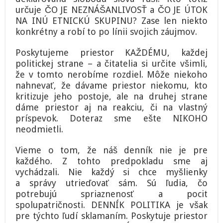
určuje ČO JE NEZNÁŠANLIVOSŤ a ČO JE ÚTOK
NA INÚ ETNICKÚ SKUPINU? Zase len niekto
konkrétny a robí to po línii svojich záujmov.
Poskytujeme priestor KAŽDÉMU, každej
politickej strane – a čitatelia si určite všimli,
že v tomto nerobíme rozdiel. Môže niekoho
nahnevať, že dávame priestor niekomu, kto
kritizuje jeho postoje, ale na druhej strane
dáme priestor aj na reakciu, či na vlastný
príspevok. Doteraz sme ešte NIKOHO
neodmietli.
Vieme o tom, že náš denník nie je pre
každého. Z tohto predpokladu sme aj
vychádzali. Nie každý si chce myšlienky
a správy utrieďovať sám. Sú ľudia, čo
potrebujú spriaznenosť a pocit
spolupatričnosti. DENNÍK POLITIKA je však
pre týchto ľudí sklamaním. Poskytuje priestor