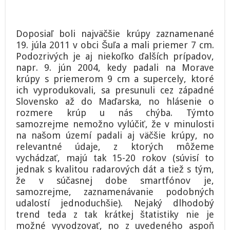
Doposiaľ boli najväčšie krúpy zaznamenané
19. júla 2011 v obci Šuľa a mali priemer 7 cm.
Podozrivých je aj niekoľko ďalších prípadov,
napr. 9. jún 2004, kedy padali na Morave
krúpy s priemerom 9 cm a supercely, ktoré
ich vyprodukovali, sa presunuli cez západné
Slovensko až do Maďarska, no hlásenie o
rozmere krúp u nás chýba. Týmto
samozrejme nemožno vylúčiť, že v minulosti
na našom území padali aj väčšie krúpy, no
relevantné údaje, z ktorých môžeme
vychádzať, majú tak 15-20 rokov (súvisí to
jednak s kvalitou radarových dát a tiež s tým,
že v súčasnej dobe smartfónov je,
samozrejme, zaznamenávanie podobných
udalostí jednoduchšie). Nejaký dlhodobý
trend teda z tak krátkej štatistiky nie je
možné vyvodzovať, no z uvedeného aspoň