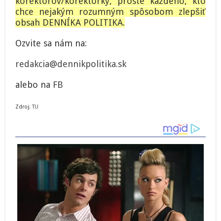
korektorov/korektorky, proste každého, kto
chce nejakým rozumným spôsobom zlepšiť
obsah DENNÍKA POLITIKA.
Ozvite sa nám na:
redakcia@dennikpolitika.sk
alebo na
FB
Zdroj:
TU