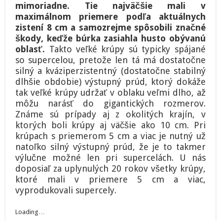
mimoriadne. Tie najväčšie mali v
maximálnom priemere podľa aktuálnych
zistení 8 cm a samozrejme spôsobili značné
škody, keďže búrka zasiahla husto obývanú
oblasť.
Takto veľké krúpy sú typicky spájané
so supercelou, pretože len tá má dostatočne
silný a kváziperzistentný (dostatočne stabilný
dlhšie obdobie) výstupný prúd, ktorý dokáže
tak veľké krúpy udržať v oblaku veľmi dlho, až
môžu narásť do gigantických rozmerov.
Známe sú prípady aj z okolitých krajín, v
ktorých boli krúpy aj väčšie ako 10 cm. Pri
krúpach s priemerom 5 cm a viac je nutný už
natoľko silný výstupný prúd, že je to takmer
výlučne možné len pri supercelách. U nás
doposiaľ za uplynulých 20 rokov všetky krúpy,
ktoré mali v priemere 5 cm a viac,
vyprodukovali supercely.
Loading…