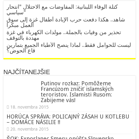
كتلة الوفاء اللبنانية: المفاوضات مع الاحتلال "انتحار
سياسي"
شاهد.. هكذا دفعت حرب الإبادة أطفال غزة إلى سوق
العمل مبكرا
تحذير من وفيات بالجملة.. مولدات الكهرباء في غزة
مهددة بالتوقف
ليست للحوامل فقط.. لماذا ينصح الأطباء الجميع بتمارين
قاع الحوض؟
NAJČÍTANEJŠIE
Putinov rozkaz: Pomôžeme
Francúzom zničiť islamských
teroristov. Islamisti Rusom:
Zabijeme vás!
18. novembra 2015
HORÚCA SPRÁVA: POLICAJNÝ ZÁSAH U KOTLEBU
– DOMÁCE NÁSILIE !!
20. novembra 2015
ŠOK: Exposlanec Smeru opúšťa Slovensko.