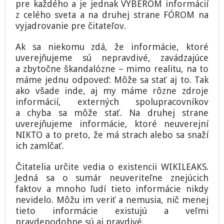
pre každého a je jednak VÝBEROM informácií
z celého sveta a na druhej strane FÓROM na
vyjadrovanie pre čitateľov.
Ak sa niekomu zdá, že informácie, ktoré
uverejňujeme sú nepravdivé, zavádzajúce
a zbytočne škandalózne – mimo realitu, na to
máme jednu odpoveď: Môže sa stať aj to. Tak
ako všade inde, aj my máme rôzne zdroje
informácií, externých spolupracovníkov
a chyba sa môže stať. Na druhej strane
uverejňujeme informácie, ktoré neuverejní
NIKTO a to preto, že má strach alebo sa snaží
ich zamlčať.
Čitatelia určite vedia o existencii WIKILEAKS.
Jedná sa o sumár neuveriteľne znejúcich
faktov a mnoho ľudí tieto informácie nikdy
nevidelo. Môžu im veriť a nemusia, nič menej
tieto informácie existujú a veľmi
pravdepodobne sú aj pravdivé.