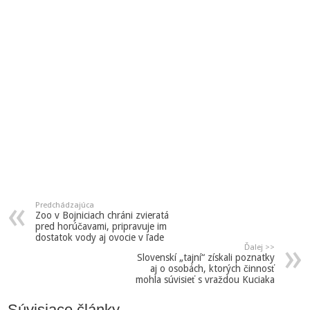
Predchádzajúca
Zoo v Bojniciach chráni zvieratá
pred horúčavami, pripravuje im
dostatok vody aj ovocie v ľade
Ďalej >>
Slovenskí „tajní“ získali poznatky
aj o osobách, ktorých činnosť
mohla súvisieť s vraždou Kuciaka
Súvisiace články