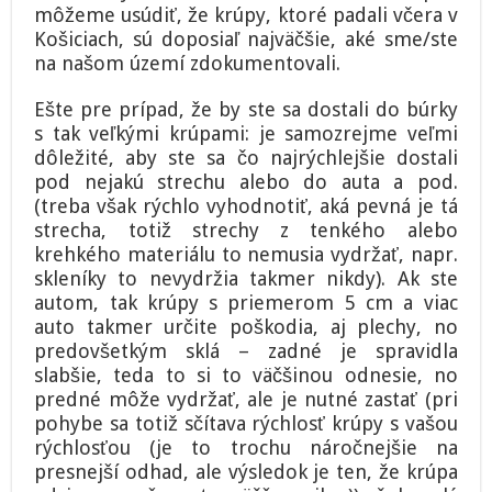
môžeme usúdiť, že krúpy, ktoré padali včera v
Košiciach, sú doposiaľ najväčšie, aké sme/ste
na našom území zdokumentovali.
Ešte pre prípad, že by ste sa dostali do búrky
s tak veľkými krúpami: je samozrejme veľmi
dôležité, aby ste sa čo najrýchlejšie dostali
pod nejakú strechu alebo do auta a pod.
(treba však rýchlo vyhodnotiť, aká pevná je tá
strecha, totiž strechy z tenkého alebo
krehkého materiálu to nemusia vydržať, napr.
skleníky to nevydržia takmer nikdy). Ak ste
autom, tak krúpy s priemerom 5 cm a viac
auto takmer určite poškodia, aj plechy, no
predovšetkým sklá – zadné je spravidla
slabšie, teda to si to väčšinou odnesie, no
predné môže vydržať, ale je nutné zastať (pri
pohybe sa totiž sčítava rýchlosť krúpy s vašou
rýchlosťou (je to trochu náročnejšie na
presnejší odhad, ale výsledok je ten, že krúpa