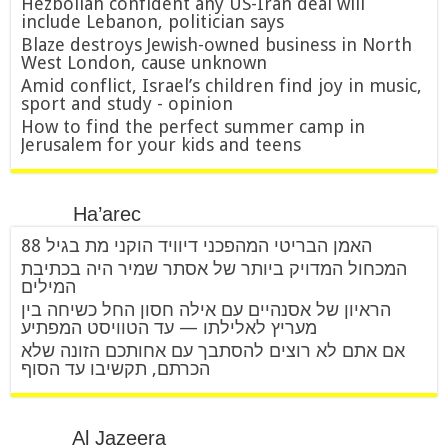
Hezbollah confident any US-Iran deal will
include Lebanon, politician says
Blaze destroys Jewish-owned business in North
West London, cause unknown
Amid conflict, Israel’s children find joy in music,
sport and study - opinion
How to find the perfect summer camp in
Jerusalem for your kids and teens
Ha’arec
האמן הבריטי המהפכני דיוויד הוקני מת בגיל 88
המכחול המדויק ביותר של אסתר שמיר היה בכתיבת
המילים
הראיון של אסנהיים עם אילה חסון החל כשיחה בין
מעריץ לאלילתו — עד הטוויסט המפתיע
אם אתם לא רוצים להסתבך עם אחותכם הזונה שלא
הכרתם, תקשיבו עד הסוף
Al Jazeera