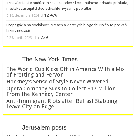
Trnavčania si v budúcom roku za odvoz komunálneho odpadu priplatia,
mestské zastupiteľstvo schválilo zvýšenie poplatku
12 476
10. decembra 2024
Propagácia na sociálnych sieťach a vlastných blogoch: Prečo to pre váš
biznis nestačí?
7 229
26. apríla 2023
The New York Times
The World Cup Kicks Off in America With a Mix
of Fretting and Fervor
Hockney’s Sense of Style Never Wavered
Opera Company Sues to Collect $17 Million
From the Kennedy Center
Anti-Immigrant Riots after Belfast Stabbing
Leave City on Edge
Jerusalem posts