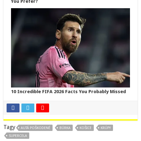
Tagy
AUTÁ POŠKODENÉ
BÚRKA
KOŠICE
KRÚPY
SUPERCELA