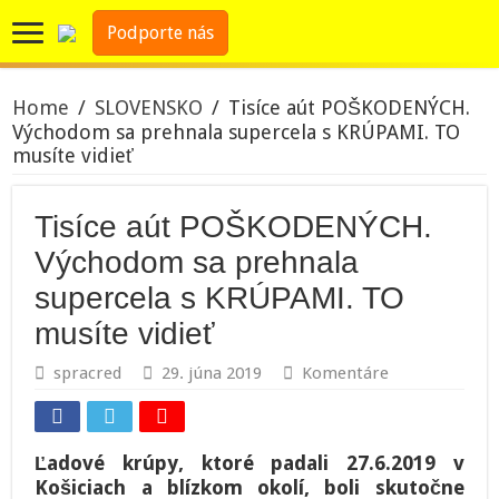
Podporte nás
Home
/
SLOVENSKO
/
Tisíce aút POŠKODENÝCH.
Východom sa prehnala supercela s KRÚPAMI. TO
musíte vidieť
Tisíce aút POŠKODENÝCH.
Východom sa prehnala
supercela s KRÚPAMI. TO
musíte vidieť
spracred
29. júna 2019
Komentáre
Ľadové krúpy, ktoré padali 27.6.2019 v
Košiciach a blízkom okolí, boli skutočne