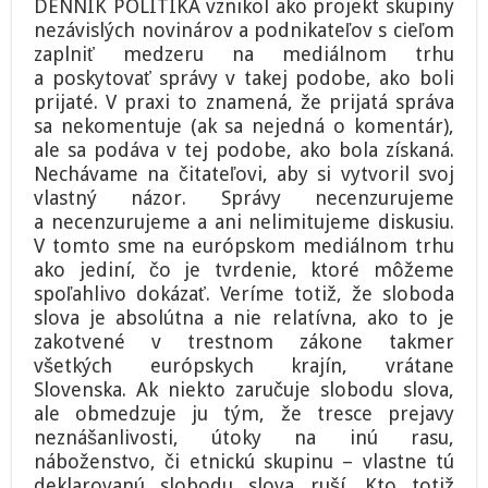
DENNÍK POLITIKA vznikol ako projekt skupiny
nezávislých novinárov a podnikateľov s cieľom
zaplniť medzeru na mediálnom trhu
a poskytovať správy v takej podobe, ako boli
prijaté. V praxi to znamená, že prijatá správa
sa nekomentuje (ak sa nejedná o komentár),
ale sa podáva v tej podobe, ako bola získaná.
Nechávame na čitateľovi, aby si vytvoril svoj
vlastný názor. Správy necenzurujeme
a necenzurujeme a ani nelimitujeme diskusiu.
V tomto sme na európskom mediálnom trhu
ako jediní, čo je tvrdenie, ktoré môžeme
spoľahlivo dokázať. Veríme totiž, že sloboda
slova je absolútna a nie relatívna, ako to je
zakotvené v trestnom zákone takmer
všetkých európskych krajín, vrátane
Slovenska. Ak niekto zaručuje slobodu slova,
ale obmedzuje ju tým, že tresce prejavy
neznášanlivosti, útoky na inú rasu,
náboženstvo, či etnickú skupinu – vlastne tú
deklarovanú slobodu slova ruší. Kto totiž