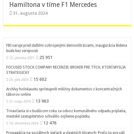
Hamiltona v tíme F1 Mercedes
31. augusta 2024
FBI varuje pred ďalšími ozbrojenými demonštráciami, inaugurácia Bidena
bude bez verejnosti
25 951
12. januára 2021
FOCUSED STOCK COMPANY RECENZIE: BROKER PRE TÝCH, KTORÍ MYSLIA
STRATEGICKY
15 602
25. júla 2025
Archívy holokaustu sprístupnili milióny dokumentov z koncentračných
táborov online
13 963
21. mája 2019
Trnavčania si v budúcom roku za odvoz komunálneho odpadu priplatia,
mestské zastupiteľstvo schválilo zvýšenie poplatku
12 476
10. decembra 2024
Propagácia na sociálnych sieťach a vlastných blogoch: Prečo to pre váš