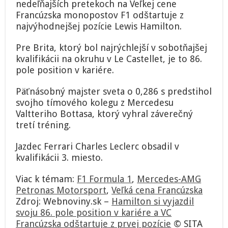
nedeľňajších pretekoch na Veľkej cene
pole
Francúzska monopostov F1 odštartuje z
position
v
najvýhodnejšej pozície Lewis Hamilton.
kariére
a
Pre Brita, ktorý bol najrýchlejší v sobotňajšej
VC
kvalifikácii na okruhu v Le Castellet, je to 86.
Francúzska
pole position v kariére.
odštartuje
z
prvej
Päťnásobný majster sveta o 0,286 s predstihol
pozície
svojho tímového kolegu z Mercedesu
Valtteriho Bottasa, ktorý vyhral záverečný
tretí tréning.
Jazdec Ferrari Charles Leclerc obsadil v
kvalifikácii 3. miesto.
Viac k témam:
F1 Formula 1
,
Mercedes-AMG
Petronas Motorsport
,
Veľká cena Francúzska
Zdroj: Webnoviny.sk –
Hamilton si vyjazdil
svoju 86. pole position v kariére a VC
Francúzska odštartuje z prvej pozície
© SITA