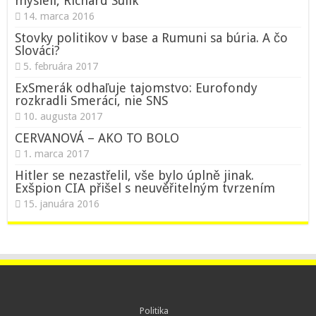
mysleli, Richard Sulík
14. marca 2016
Stovky politikov v base a Rumuni sa búria. A čo
Slováci?
5. februára 2017
ExSmerák odhaľuje tajomstvo: Eurofondy
rozkradli Smeráci, nie SNS
10. augusta 2017
CERVANOVÁ – AKO TO BOLO
1. marca 2017
Hitler se nezastřelil, vše bylo úplně jinak.
Exšpion CIA přišel s neuvěřitelným tvrzením
15. januára 2016
Politika