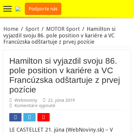
Podporte nás
Home
/
šport
/
MOTOR šport
/
Hamilton si
vyjazdil svoju 86. pole position v kariére a VC
Francúzska odštartuje z prvej pozície
Hamilton si vyjazdil svoju 86.
pole position v kariére a VC
Francúzska odštartuje z prvej
pozície
Webnoviny
22. júna 2019
na
Komentáre vypnuté
Hamilton
si
vyjazdil
svoju
LE CASTELLET 21. júna (WebNoviny.sk) – V
86.