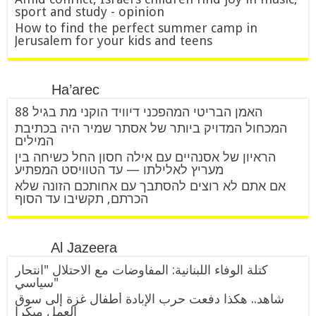
sport and study - opinion
How to find the perfect summer camp in
Jerusalem for your kids and teens
Ha’arec
האמן הבריטי המהפכני דיוויד הוקני מת בגיל 88
המכחול המדויק ביותר של אסתר שמיר היה בכתיבת
המילים
הראיון של אסנהיים עם אילה חסון החל כשיחה בין
מעריץ לאלילתו — עד הטוויסט המפתיע
אם אתם לא רוצים להסתבך עם אחותכם הזונה שלא
הכרתם, תקשיבו עד הסוף
Al Jazeera
كتلة الوفاء اللبنانية: المفاوضات مع الاحتلال "انتحار
سياسي"
شاهد.. هكذا دفعت حرب الإبادة أطفال غزة إلى سوق
العمل مبكرا