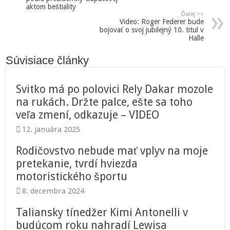
aktom beštiality
Ďalej >>
Video: Roger Federer bude
bojovať o svoj jubilejný 10. titul v
Halle
Súvisiace články
Svitko má po polovici Rely Dakar mozole
na rukách. Držte palce, ešte sa toho
veľa zmení, odkazuje – VIDEO
12. januára 2025
Rodičovstvo nebude mať vplyv na moje
pretekanie, tvrdí hviezda
motoristického športu
8. decembra 2024
Taliansky tínedžer Kimi Antonelli v
budúcom roku nahradí Lewisa