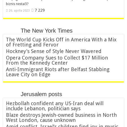
biznis nestačí?
7 229
26. apríla 2023
The New York Times
The World Cup Kicks Off in America With a Mix
of Fretting and Fervor
Hockney’s Sense of Style Never Wavered
Opera Company Sues to Collect $17 Million
From the Kennedy Center
Anti-Immigrant Riots after Belfast Stabbing
Leave City on Edge
Jerusalem posts
Hezbollah confident any US-Iran deal will
include Lebanon, politician says
Blaze destroys Jewish-owned business in North
West London, cause unknown
Amid conflict, Israel’s children find joy in music,