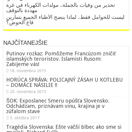
تحذير من وفيات بالجملة.. مولدات الكهرباء في غزة
مهددة بالتوقف
ليست للحوامل فقط.. لماذا ينصح الأطباء الجميع بتمارين
قاع الحوض؟
NAJČÍTANEJŠIE
Putinov rozkaz: Pomôžeme Francúzom zničiť
islamských teroristov. Islamisti Rusom:
Zabijeme vás!
18. novembra 2015
HORÚCA SPRÁVA: POLICAJNÝ ZÁSAH U KOTLEBU
– DOMÁCE NÁSILIE !!
20. novembra 2015
ŠOK: Exposlanec Smeru opúšťa Slovensko.
Odchádzam, priznávam vinu, krajina je v
zúfalom stave
3. októbra 2017
Tragédia Slovenska: Ešte väčší blbec ako sme si