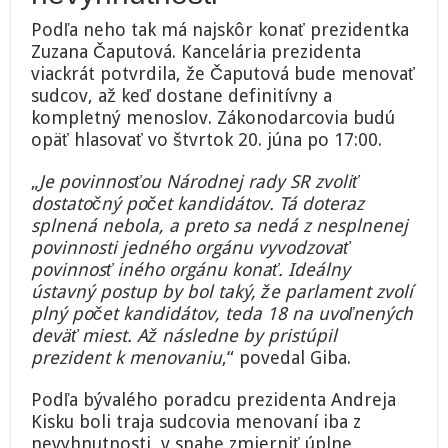
Podľa neho tak má najskôr konať prezidentka
Zuzana Čaputová. Kancelária prezidenta
viackrát potvrdila, že Čaputová bude menovať
sudcov, až keď dostane definitívny a
kompletný menoslov. Zákonodarcovia budú
opäť hlasovať vo štvrtok 20. júna po 17:00.
„
Je povinnosťou Národnej rady SR zvoliť
dostatočný počet kandidátov. Tá doteraz
splnená nebola, a preto sa nedá z nesplnenej
povinnosti jedného orgánu vyvodzovať
povinnosť iného orgánu konať. Ideálny
ústavný postup by bol taký, že parlament zvolí
plný počet kandidátov, teda 18 na uvoľnených
deväť miest. Až následne by pristúpil
prezident k menovaniu
,“ povedal Giba.
Podľa bývalého poradcu prezidenta Andreja
Kisku boli traja sudcovia menovaní iba z
nevyhnutnosti, v snahe zmierniť úplne