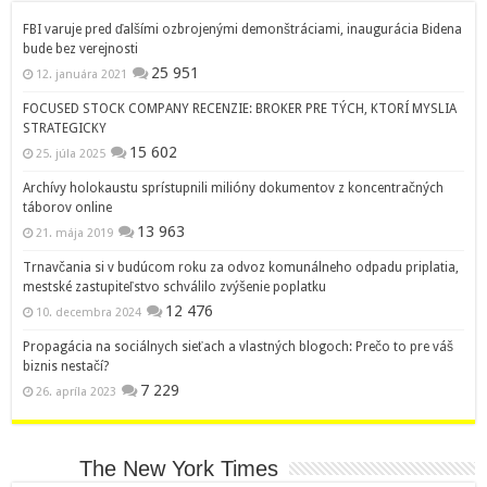
FBI varuje pred ďalšími ozbrojenými demonštráciami, inaugurácia Bidena
bude bez verejnosti
25 951
12. januára 2021
FOCUSED STOCK COMPANY RECENZIE: BROKER PRE TÝCH, KTORÍ MYSLIA
STRATEGICKY
15 602
25. júla 2025
Archívy holokaustu sprístupnili milióny dokumentov z koncentračných
táborov online
13 963
21. mája 2019
Trnavčania si v budúcom roku za odvoz komunálneho odpadu priplatia,
mestské zastupiteľstvo schválilo zvýšenie poplatku
12 476
10. decembra 2024
Propagácia na sociálnych sieťach a vlastných blogoch: Prečo to pre váš
biznis nestačí?
7 229
26. apríla 2023
The New York Times