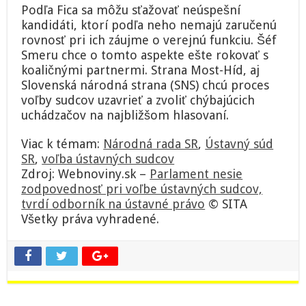
Podľa Fica sa môžu sťažovať neúspešní
kandidáti, ktorí podľa neho nemajú zaručenú
rovnosť pri ich záujme o verejnú funkciu. Šéf
Smeru chce o tomto aspekte ešte rokovať s
koaličnými partnermi. Strana Most-Híd, aj
Slovenská národná strana (SNS) chcú proces
voľby sudcov uzavrieť a zvoliť chýbajúcich
uchádzačov na najbližšom hlasovaní.
Viac k témam:
Národná rada SR
,
Ústavný súd
SR
,
voľba ústavných sudcov
Zdroj: Webnoviny.sk –
Parlament nesie
zodpovednosť pri voľbe ústavných sudcov,
tvrdí odborník na ústavné právo
© SITA
Všetky práva vyhradené.