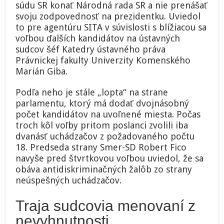
súdu SR konať Národná rada SR a nie prenášať
svoju zodpovednosť na prezidentku. Uviedol
to pre agentúru SITA v súvislosti s blížiacou sa
voľbou ďalších kandidátov na ústavných
sudcov šéf Katedry ústavného práva
Právnickej fakulty Univerzity Komenského
Marián Giba.
Podľa neho je stále „lopta“ na strane
parlamentu, ktorý má dodať dvojnásobný
počet kandidátov na uvoľnené miesta. Počas
troch kôl voľby pritom poslanci zvolili iba
dvanásť uchádzačov z požadovaného počtu
18. Predseda strany Smer-SD Robert Fico
navyše pred štvrtkovou voľbou uviedol, že sa
obáva antidiskriminačných žalôb zo strany
neúspešných uchádzačov.
Traja sudcovia menovaní z
nevyhnutnosti