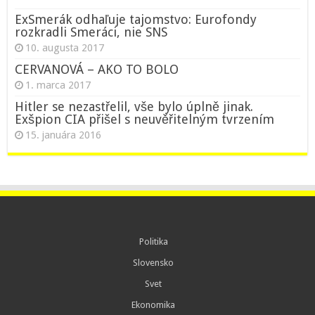
ExSmerák odhaľuje tajomstvo: Eurofondy
rozkradli Smeráci, nie SNS
10. augusta 2017
CERVANOVÁ – AKO TO BOLO
1. marca 2017
Hitler se nezastřelil, vše bylo úplně jinak.
Exšpion CIA přišel s neuvěřitelným tvrzením
15. januára 2016
Politika
Slovensko
Svet
Ekonomika