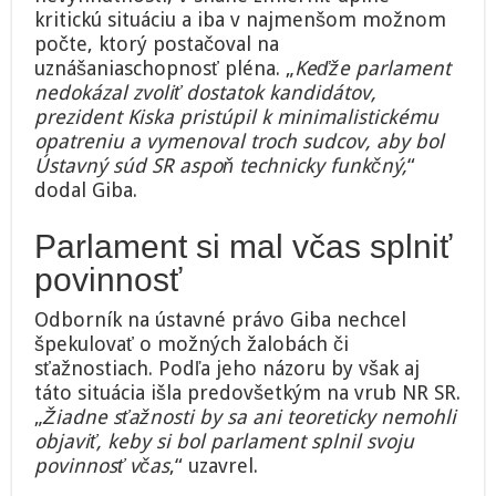
kritickú situáciu a iba v najmenšom možnom
počte, ktorý postačoval na
uznášaniaschopnosť pléna. „
Keďže parlament
nedokázal zvoliť dostatok kandidátov,
prezident Kiska pristúpil k minimalistickému
opatreniu a vymenoval troch sudcov, aby bol
Ústavný súd SR aspoň technicky funkčný,
“
dodal Giba.
Parlament si mal včas splniť
povinnosť
Odborník na ústavné právo Giba nechcel
špekulovať o možných žalobách či
sťažnostiach. Podľa jeho názoru by však aj
táto situácia išla predovšetkým na vrub NR SR.
„
Žiadne sťažnosti by sa ani teoreticky nemohli
objaviť, keby si bol parlament splnil svoju
povinnosť včas
,“ uzavrel.