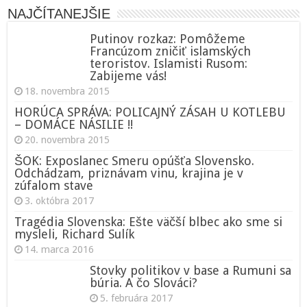
NAJČÍTANEJŠIE
Putinov rozkaz: Pomôžeme
Francúzom zničiť islamských
teroristov. Islamisti Rusom:
Zabijeme vás!
18. novembra 2015
HORÚCA SPRÁVA: POLICAJNÝ ZÁSAH U KOTLEBU
– DOMÁCE NÁSILIE !!
20. novembra 2015
ŠOK: Exposlanec Smeru opúšťa Slovensko.
Odchádzam, priznávam vinu, krajina je v
zúfalom stave
3. októbra 2017
Tragédia Slovenska: Ešte väčší blbec ako sme si
mysleli, Richard Sulík
14. marca 2016
Stovky politikov v base a Rumuni sa
búria. A čo Slováci?
5. februára 2017