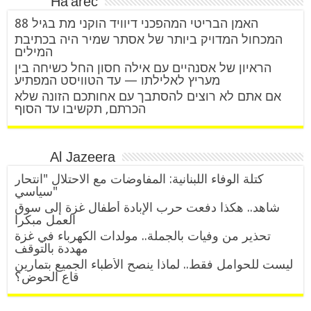
Ha’arec
האמן הבריטי המהפכני דיוויד הוקני מת בגיל 88
המכחול המדויק ביותר של אסתר שמיר היה בכתיבת
המילים
הראיון של אסנהיים עם אילה חסון החל כשיחה בין
מעריץ לאלילתו — עד הטוויסט המפתיע
אם אתם לא רוצים להסתבך עם אחותכם הזונה שלא
הכרתם, תקשיבו עד הסוף
Al Jazeera
كتلة الوفاء اللبنانية: المفاوضات مع الاحتلال "انتحار
سياسي"
شاهد.. هكذا دفعت حرب الإبادة أطفال غزة إلى سوق
العمل مبكرا
تحذير من وفيات بالجملة.. مولدات الكهرباء في غزة
مهددة بالتوقف
ليست للحوامل فقط.. لماذا ينصح الأطباء الجميع بتمارين
قاع الحوض؟