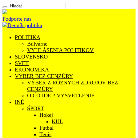
Podporte nás
POLITIKA
Bulvárne
VYHLÁSENIA POLITIKOV
SLOVENSKO
SVET
EKONOMIKA
VÝBER BEZ CENZÚRY
VÝBER Z RÔZNYCH ZDROJOV BEZ
CENZÚRY
O ČO IDE ? VYSVETLENIE
INÉ
ŠPORT
Hokej
KHL
Futbal
Tenis