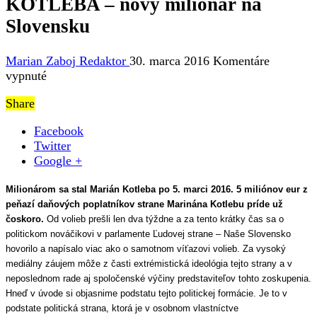
KOTLEBA – nový milionár na
Slovensku
Marian Zaboj Redaktor
30. marca 2016
Komentáre
na
vypnuté
KOTLEBA
Share
–
nový
Facebook
milionár
Twitter
na
Google +
Slovensku
Milionárom sa stal Marián Kotleba po 5. marci 2016. 5 miliónov eur z
peňazí daňových poplatníkov strane Marinána Kotlebu príde už
čoskoro.
Od volieb prešli len dva týždne a za tento krátky čas sa o
politickom nováčikovi v parlamente Ľudovej strane – Naše Slovensko
hovorilo a napísalo viac ako o samotnom víťazovi volieb. Za vysoký
mediálny záujem môže z časti extrémistická ideológia tejto strany a v
neposlednom rade aj spoločenské výčiny predstaviteľov tohto zoskupenia.
Hneď v úvode si objasnime podstatu tejto politickej formácie. Je to v
podstate politická strana, ktorá je v osobnom vlastníctve