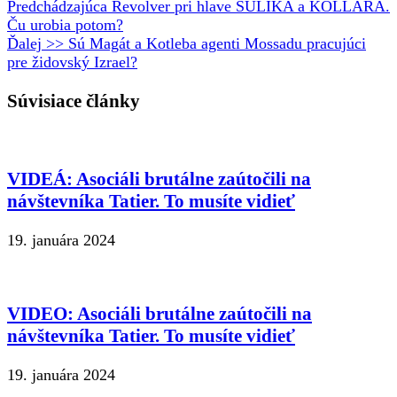
Predchádzajúca
Revolver pri hlave SULÍKA a KOLLÁRA.
Ču urobia potom?
Ďalej >>
Sú Magát a Kotleba agenti Mossadu pracujúci
pre židovský Izrael?
Súvisiace články
VIDEÁ: Asociáli brutálne zaútočili na
návštevníka Tatier. To musíte vidieť
19. januára 2024
VIDEO: Asociáli brutálne zaútočili na
návštevníka Tatier. To musíte vidieť
19. januára 2024