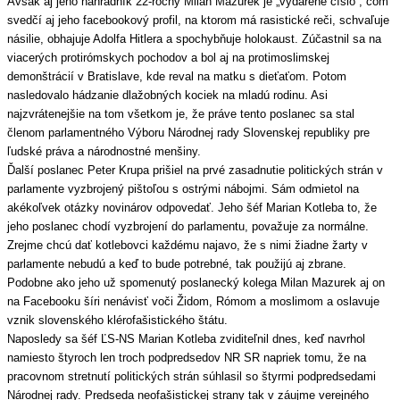
Avšak aj jeho náhradník 22-ročný Milan Mazurek je „vydarené číslo“, čom
svedčí aj jeho facebookový profil, na ktorom má rasistické reči, schvaľuje
násilie, obhajuje Adolfa Hitlera a spochybňuje holokaust. Zúčastnil sa na
viacerých protirómskych pochodov a bol aj na protimoslimskej
demonštrácií v Bratislave, kde reval na matku s dieťaťom. Potom
nasledovalo hádzanie dlažobných kociek na mladú rodinu. Asi
najzvrátenejšie na tom všetkom je, že práve tento poslanec sa stal
členom parlamentného Výboru Národnej rady Slovenskej republiky pre
ľudské práva a národnostné menšiny.
Ďalší poslanec Peter Krupa prišiel na prvé zasadnutie politických strán v
parlamente vyzbrojený pištoľou s ostrými nábojmi. Sám odmietol na
akékoľvek otázky novinárov odpovedať. Jeho šéf Marian Kotleba to, že
jeho poslanec chodí vyzbrojení do parlamentu, považuje za normálne.
Zrejme chcú dať kotlebovci každému najavo, že s nimi žiadne žarty v
parlamente nebudú a keď to bude potrebné, tak použijú aj zbrane.
Podobne ako jeho už spomenutý poslanecký kolega Milan Mazurek aj on
na Facebooku šíri nenávisť voči Židom, Rómom a moslimom a oslavuje
vznik slovenského klérofašistického štátu.
Naposledy sa šéf ĽS-NS Marian Kotleba zviditeľnil dnes, keď navrhol
namiesto štyroch len troch podpredsedov NR SR napriek tomu, že na
pracovnom stretnutí politických strán súhlasil so štyrmi podpredsedami
Národnej rady. Predseda neofašistickej strany tak v záujme verejného