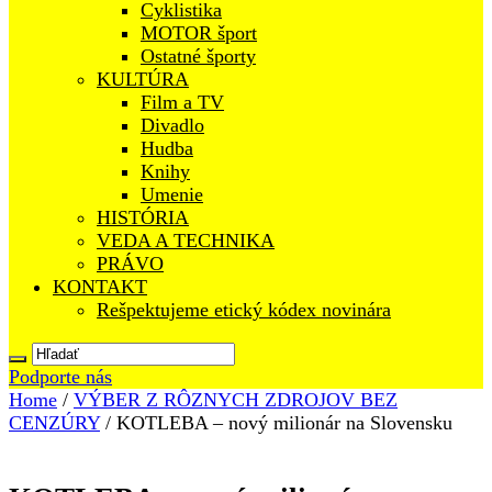
Cyklistika
MOTOR šport
Ostatné športy
KULTÚRA
Film a TV
Divadlo
Hudba
Knihy
Umenie
HISTÓRIA
VEDA A TECHNIKA
PRÁVO
KONTAKT
Rešpektujeme etický kódex novinára
Podporte nás
Home
/
VÝBER Z RÔZNYCH ZDROJOV BEZ
CENZÚRY
/
KOTLEBA – nový milionár na Slovensku