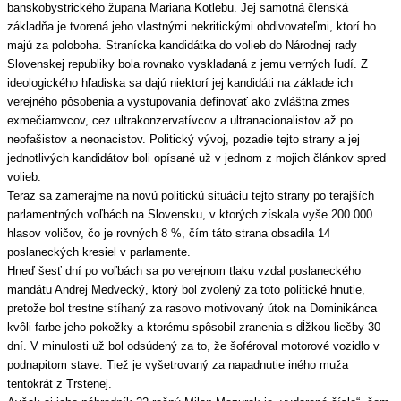
banskobystrického župana Mariana Kotlebu. Jej samotná členská
základňa je tvorená jeho vlastnými nekritickými obdivovateľmi, ktorí ho
majú za poloboha. Stranícka kandidátka do volieb do Národnej rady
Slovenskej republiky bola rovnako vyskladaná z jemu verných ľudí. Z
ideologického hľadiska sa dajú niektorí jej kandidáti na základe ich
verejného pôsobenia a vystupovania definovať ako zvláštna zmes
exmečiarovcov, cez ultrakonzervatívcov a ultranacionalistov až po
neofašistov a neonacistov. Politický vývoj, pozadie tejto strany a jej
jednotlivých kandidátov boli opísané už v jednom z mojich článkov spred
volieb.
Teraz sa zamerajme na novú politickú situáciu tejto strany po terajších
parlamentných voľbách na Slovensku, v ktorých získala vyše 200 000
hlasov voličov, čo je rovných 8 %, čím táto strana obsadila 14
poslaneckých kresiel v parlamente.
Hneď šesť dní po voľbách sa po verejnom tlaku vzdal poslaneckého
mandátu Andrej Medvecký, ktorý bol zvolený za toto politické hnutie,
pretože bol trestne stíhaný za rasovo motivovaný útok na Dominikánca
kvôli farbe jeho pokožky a ktorému spôsobil zranenia s dĺžkou liečby 30
dní. V minulosti už bol odsúdený za to, že šoféroval motorové vozidlo v
podnapitom stave. Tiež je vyšetrovaný za napadnutie iného muža
tentokrát z Trstenej.