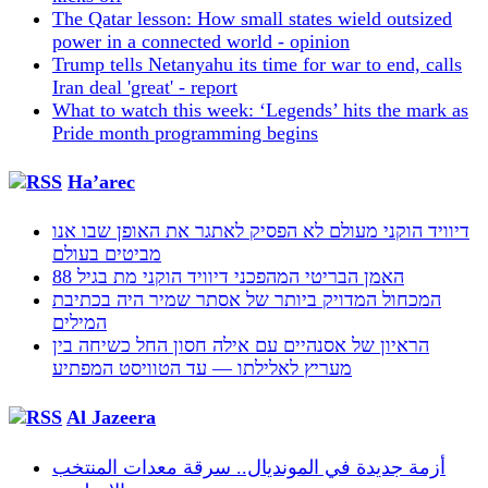
The Qatar lesson: How small states wield outsized
power in a connected world - opinion
Trump tells Netanyahu its time for war to end, calls
Iran deal 'great' - report
What to watch this week: ‘Legends’ hits the mark as
Pride month programming begins
Ha’arec
דיוויד הוקני מעולם לא הפסיק לאתגר את האופן שבו אנו
מביטים בעולם
האמן הבריטי המהפכני דיוויד הוקני מת בגיל 88
המכחול המדויק ביותר של אסתר שמיר היה בכתיבת
המילים
הראיון של אסנהיים עם אילה חסון החל כשיחה בין
מעריץ לאלילתו — עד הטוויסט המפתיע
Al Jazeera
أزمة جديدة في المونديال.. سرقة معدات المنتخب