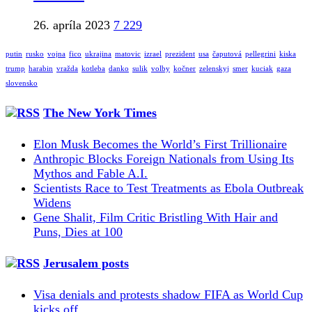
26. apríla 2023
7 229
putin
rusko
vojna
fico
ukrajina
matovic
izrael
prezident
usa
čaputová
pellegrini
kiska
trump
harabin
vražda
kotleba
danko
sulik
volby
kočner
zelenskyj
smer
kuciak
gaza
slovensko
The New York Times
Elon Musk Becomes the World’s First Trillionaire
Anthropic Blocks Foreign Nationals from Using Its
Mythos and Fable A.I.
Scientists Race to Test Treatments as Ebola Outbreak
Widens
Gene Shalit, Film Critic Bristling With Hair and
Puns, Dies at 100
Jerusalem posts
Visa denials and protests shadow FIFA as World Cup
kicks off