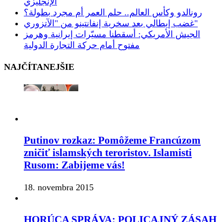
الإنجليزي
رونالدو وكأس العالم.. حلم العمر أم مجرد بطولة؟
غضب إيطالي بعد سخرية إنفانتينو من "الآتزوري"
الجيش الأمريكي: أسقطنا مسيّرات إيرانية وهرمز
مفتوح أمام حركة التجارة الدولية
NAJČÍTANEJŠIE
Putinov rozkaz: Pomôžeme Francúzom
zničiť islamských teroristov. Islamisti
Rusom: Zabijeme vás!
18. novembra 2015
HORÚCA SPRÁVA: POLICAJNÝ ZÁSAH