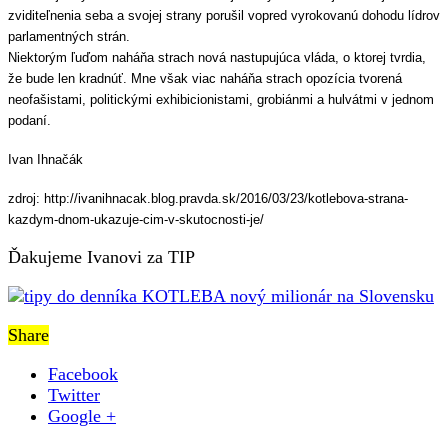
zviditeľnenia seba a svojej strany porušil vopred vyrokovanú dohodu lídrov
parlamentných strán.
Niektorým ľuďom naháňa strach nová nastupujúca vláda, o ktorej tvrdia,
že bude len kradnúť. Mne však viac naháňa strach opozícia tvorená
neofašistami, politickými exhibicionistami, grobiánmi a hulvátmi v jednom
podaní.
Ivan Ihnačák
zdroj: http://ivanihnacak.blog.pravda.sk/2016/03/23/kotlebova-strana-
kazdym-dnom-ukazuje-cim-v-skutocnosti-je/
Ďakujeme Ivanovi za TIP
Share
Facebook
Twitter
Google +