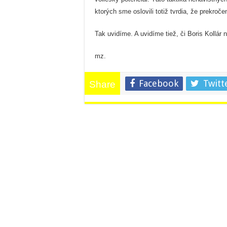
ktorých sme oslovili totiž tvrdia, že prekroč
Tak uvidíme. A uvidíme tiež, či Boris Koll
mz.
Facebook
Twitt
Share