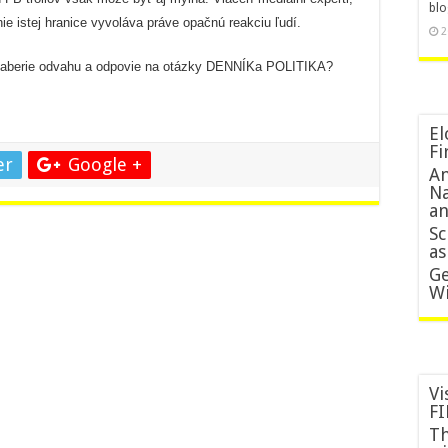
blo
hranica?
enie istej hranice vyvoláva práve opačnú reakciu ľudí.
2
ár naberie odvahu a odpovie na otázky DENNÍKa POLITIKA?
El
Fi
er
Google +
An
Na
an
Sc
as
Ge
Wi
Vi
FI
Th