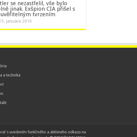
tler se nezastřelil, vše bylo
lně jinak. Exšpion CIA přišel s
uvěřitelným tvrzením
15. januára 2016
ória
a a technika
rt
vo
takt
erať s uvedením funkčného a aktívneho odkazu na