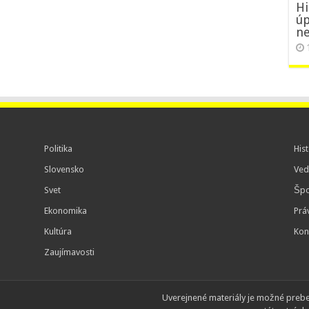
Hi
úp
ne
Politika
Hist
Slovensko
Ved
Svet
Špo
Ekonomika
Prá
Kultúra
Kon
Zaujímavosti
Uverejnené materiály je možné preb