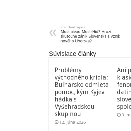
Predchádzajúca
Most alebo Most-Híd? Hrozí
skutočne zánik Slovenska a vznik
nového Uhorska?
Súvisiace články
Problémy
Ani p
východného krídla:
klas
Bulharsko odmieta
feno
pomoc, kým Kyjev
dati
hádka s
slov
Vyšehradskou
spol
skupinou
3. m
12. júna 2026