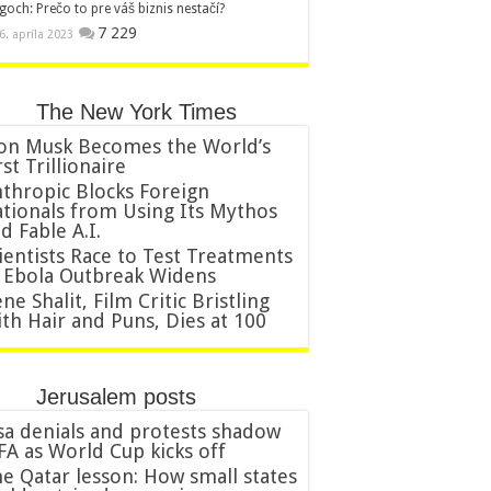
goch: Prečo to pre váš biznis nestačí?
7 229
6. apríla 2023
The New York Times
on Musk Becomes the World’s
rst Trillionaire
thropic Blocks Foreign
tionals from Using Its Mythos
d Fable A.I.
ientists Race to Test Treatments
 Ebola Outbreak Widens
ne Shalit, Film Critic Bristling
th Hair and Puns, Dies at 100
Jerusalem posts
sa denials and protests shadow
FA as World Cup kicks off
e Qatar lesson: How small states