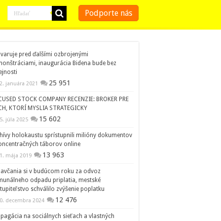
Podporte nás
 varuje pred ďalšími ozbrojenými
onštráciami, inaugurácia Bidena bude bez
ejnosti
25 951
2. januára 2021
CUSED STOCK COMPANY RECENZIE: BROKER PRE
CH, KTORÍ MYSLIA STRATEGICKY
15 602
5. júla 2025
hívy holokaustu sprístupnili milióny dokumentov
oncentračných táborov online
13 963
1. mája 2019
avčania si v budúcom roku za odvoz
unálneho odpadu priplatia, mestské
tupiteľstvo schválilo zvýšenie poplatku
12 476
0. decembra 2024
pagácia na sociálnych sieťach a vlastných