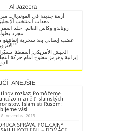
Al Jazeera
أزمة جديدة في المونديال.. سر
معدات المنتخب الإنجلي
رونالدو وكأس العالم.. حلم العمر 
مجرد بطول
غضب إيطالي بعد سخرية إنفانتينو 
"الآتزوري"
الجيش الأمريكي: أسقطنا مسيّر
إيرانية وهرمز مفتوح أمام حركة التجا
الدول
JČÍTANEJŠIE
tinov rozkaz: Pomôžeme
ancúzom zničiť islamských
roristov. Islamisti Rusom:
bijeme vás!
18. novembra 2015
ORÚCA SPRÁVA: POLICAJNÝ
ÁSAH U KOTLEBU – DOMÁCE