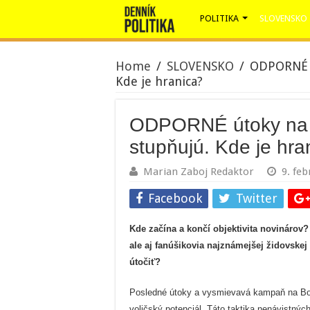
POLITIKA
SLOVENSKO
Home
/
SLOVENSKO
/
ODPORNÉ út
Kde je hranica?
ODPORNÉ útoky na K
stupňujú. Kde je hra
Marian Zaboj Redaktor
9. fe
Facebook
Twitter
Kde začína a končí objektivita novinárov?
ale aj fanúšikovia najznámejšej židovskej
útočiť?
Posledné útoky a vysmievavá kampaň na Boris
voličský potenciál. Táto taktika nenávistných