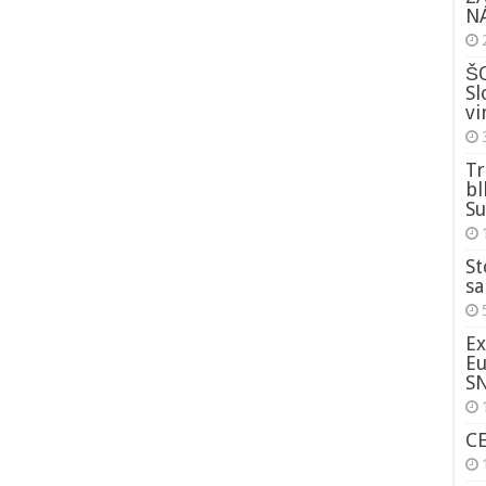
NÁ
ŠO
Sl
vi
Tr
bl
Su
St
sa
Ex
Eu
S
C