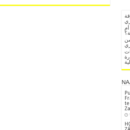
قة
زي
أم
ة؟
من
ات
رة
ية
NA
Pu
Fr
te
Za
H
Z