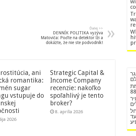
wi
co
Tr
wa
re
Ďalej >>
Wh
DENNÍK POLITIKA vyzýva
hi
Matoviča: Poďte na detektor lži a
p
dokážte, že nie ste podvodník!
rostitúcia, ani
Strategic Capital &
גר
לם
ická romantika:
Income Company
מת
mén sugar
recenzie: nakoľko
ngu vstupuje do
spoľahlivý je tento
יר
enskej
broker?
ים
očnosti
חל
8. apríla 2026
עד
ája 2026
יע