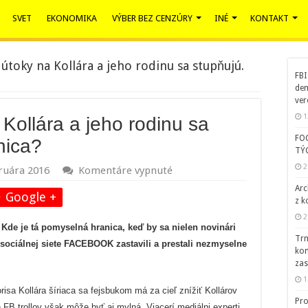
SVET
EKONOMIKA
VÝBER BEZ CENZÚRY
INÉ
KONTAKT
oky na Kollára a jeho rodinu sa stupňujú.
FBI
dem
ver
1
ollára a jeho rodinu sa
FO
nica?
TÝ
2
na
bruára 2016
Komentáre vypnuté
ODPORNÉ
Arc
útoky
Google +
z k
na
2
Kollára
 Kde je tá pomyselná hranica, keď by sa nielen novinári
a
Trn
jeho
 sociálnej siete FACEBOOK zastavili a prestali nezmyselne
kom
rodinu
zas
sa
1
stupňujú.
a Kollára šíriaca sa fejsbukom má za cieľ znížiť Kollárov
Kde
Pro
je
 FB trollov však môže byť aj mylná. Viacerí mediálni experti,