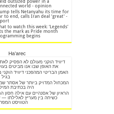
eld outsized power in a
nnected world - opinion
ump tells Netanyahu its time for
r to end, calls Iran deal 'great' -
port
at to watch this week: ‘Legends’
ts the mark as Pride month
rogramming begins
Ha’arec
דיוויד הוקני מעולם לא הפסיק לאת
את האופן שבו אנו מביטים בעו
האמן הבריטי המהפכני דיוויד הוקני 
בגיל 88
המכחול המדויק ביותר של אסתר שמ
היה בכתיבת המיל
הראיון של אסנהיים עם אילה חסון ה
כשיחה בין מעריץ לאלילתו — 
הטוויסט המפת