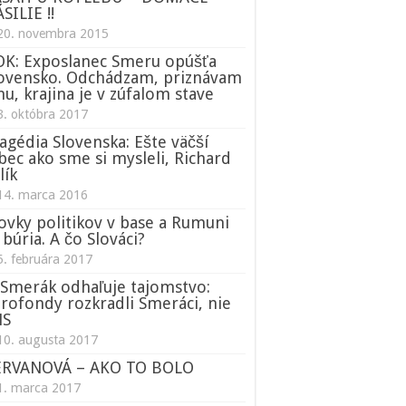
SILIE !!
20. novembra 2015
K: Exposlanec Smeru opúšťa
ovensko. Odchádzam, priznávam
nu, krajina je v zúfalom stave
3. októbra 2017
agédia Slovenska: Ešte väčší
bec ako sme si mysleli, Richard
lík
14. marca 2016
ovky politikov v base a Rumuni
 búria. A čo Slováci?
5. februára 2017
Smerák odhaľuje tajomstvo:
rofondy rozkradli Smeráci, nie
NS
10. augusta 2017
ERVANOVÁ – AKO TO BOLO
1. marca 2017