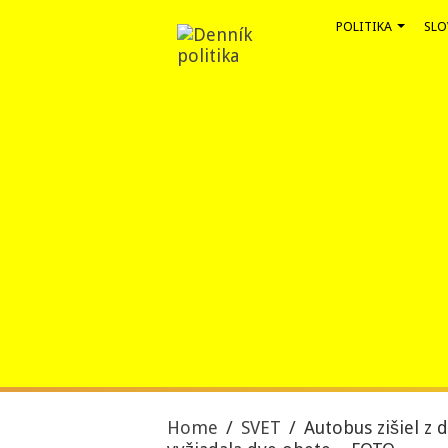
POLITIKA
SLO
Home
/
SVET
/
Autobus zišiel z 