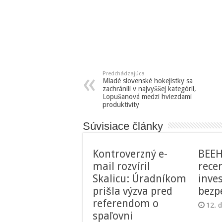
Predchádzajúca
Mladé slovenské hokejistky sa
zachránili v najvyššej kategórii,
Lopušanová medzi hviezdami
produktivity
Súvisiace články
Kontroverzný e-
BEEH
mail rozvíril
recen
Skalicu: Úradníkom
inve
prišla výzva pred
bez
referendom o
12. 
spaľovni