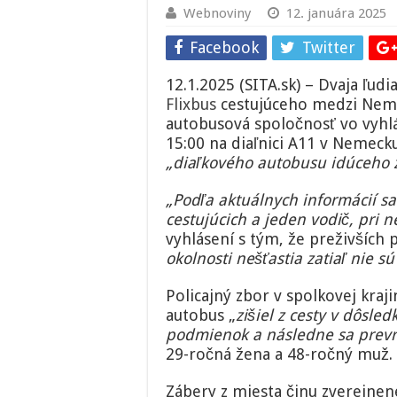
Webnoviny
12. januára 2025
Facebook
Twitter
12.1.2025 (SITA.sk) – Dvaja ľudi
Flixbus
cestujúceho medzi Nem
autobusová spoločnosť vo vyhlá
15:00 na diaľnici A11 v Nemecku
„diaľkového autobusu idúceho z
„Podľa aktuálnych informácií s
cestujúcich a jeden vodič, pri 
vyhlásení s tým, že preživších
okolnosti nešťastia zatiaľ nie s
Policajný zbor v spolkovej kraj
autobus „
zišiel z cesty v dôsl
podmienok a následne sa prevrá
29-ročná žena a 48-ročný muž.
Zábery z miesta činu zverejne