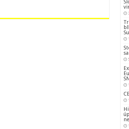
Sl
vi
Tr
bl
Su
St
sa
Ex
Eu
S
C
Hi
úp
ne