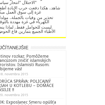
الاحتلال "انتحار سياسي"
شاهد.. هكذا دفعت حرب الإبادة أطف
غزة إلى سوق العمل مبك
تحذير من وفيات بالجملة.. مولد
الكهرباء في غزة مهددة بالتو
ليست للحوامل فقط.. لماذا ين
الأطباء الجميع بتمارين قاع الحو
JČÍTANEJŠIE
tinov rozkaz: Pomôžeme
ancúzom zničiť islamských
roristov. Islamisti Rusom:
bijeme vás!
18. novembra 2015
ORÚCA SPRÁVA: POLICAJNÝ
ÁSAH U KOTLEBU – DOMÁCE
SILIE !!
20. novembra 2015
K: Exposlanec Smeru opúšťa