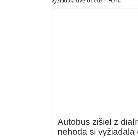
vyžiadala dve obete – FOTO
Autobus zišiel z diaľ
nehoda si vyžiadala