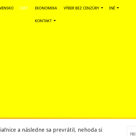
VENSKO
SVET
EKONOMIKA
VÝBER BEZ CENZÚRY
INÉ
KONTAKT
diaľnice a následne sa prevrátil, nehoda si
FBI