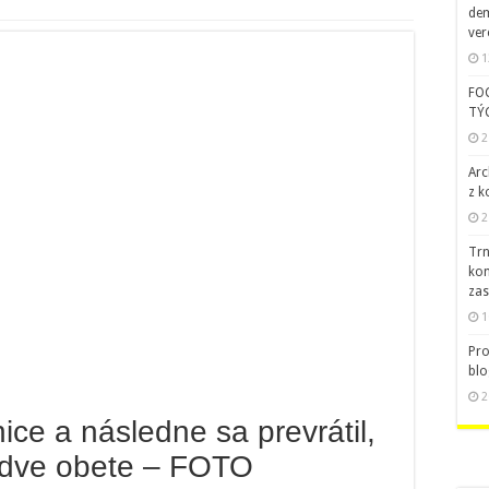
dem
ver
1
FO
TÝ
2
Arc
z k
2
Trn
kom
zas
1
Pro
blo
2
nice a následne sa prevrátil,
 dve obete – FOTO