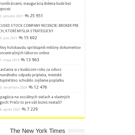
onštráciami, inaugurácia Bidena bude bez
ejnosti
25 951
2. januára 2021
CUSED STOCK COMPANY RECENZIE: BROKER PRE
CH, KTORÍ MYSLIA STRATEGICKY
15 602
5. júla 2025
hívy holokaustu sprístupnili milióny dokumentov
oncentračných táborov online
13 963
1. mája 2019
avčania si v budúcom roku za odvoz
unálneho odpadu priplatia, mestské
tupiteľstvo schválilo zvýšenie poplatku
12 476
0. decembra 2024
pagácia na sociálnych sieťach a vlastných
goch: Prečo to pre váš biznis nestačí?
7 229
6. apríla 2023
The New York Times