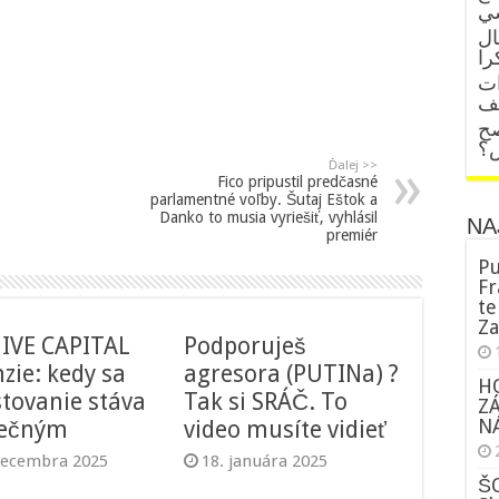
ال
را
ات
قف
صح
ض؟
Ďalej >>
Fico pripustil predčasné
parlamentné voľby. Šutaj Eštok a
Danko to musia vyriešiť, vyhlásil
NA
premiér
Pu
Fr
te
Za
IVE CAPITAL
Podporuješ
zie: kedy sa
agresora (PUTINa) ?
H
stovanie stáva
Tak si SRÁČ. To
Z
NÁ
pečným
video musíte vidieť
decembra 2025
18. januára 2025
ŠO