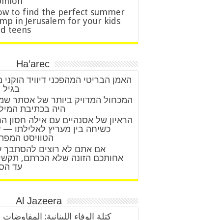
inion
w to find the perfect summer
mp in Jerusalem for your kids
d teens
Ha’arec
האמן הבריטי המהפכני דיוויד הוקני 
בגיל 88
המכחול המדויק ביותר של אסתר שמ
היה בכתיבת המיל
הראיון של אסנהיים עם אילה חסון ה
כשיחה בין מעריץ לאלילתו — 
הטוויסט המפת
אם אתם לא רוצים להסתבך 
אחותכם הזונה שלא הכרתם, תקשי
עד הס
Al Jazeera
كتلة الوفاء اللبنانية: المفاوضات 