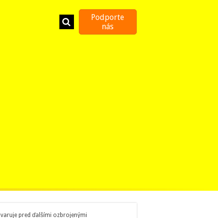
Podporte
nás
 varuje pred ďalšími ozbrojenými