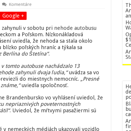
Komentáre
Th
Am
Google +
an
Ho
W
a zahynuli v sobotu pri
nehode autobusu
eckom a Poľskom. Nízkonákladová
Op
$1
sení uviedla, že nehoda sa stala okolo
Ce
 blízko poľských hraníc a týkala sa
An
 Berlína do Štetína“
.
St
a v tomto autobuse nachádzalo 13
nehode zahynuli dvaja ľudia,“
uvádza sa vo
 previezli do miestnych nemocníc.
„Presné
ú známe,“
uviedla spoločnosť.
He
de
po
ine Brandenbursko vo vyhlásení uviedol, že
Bl
edku nepriaznivých poveternostných
bu
til“
. Uviedol, že mŕtvymi pasažiermi sú
c
Am
fi
né v nemeckých médiách ukazovali vozidlo