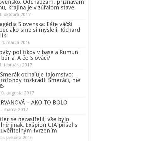
ovensko. Odchádzam, priznávam
nu, krajina je v zúfalom stave
3. októbra 2017
agédia Slovenska: Ešte väčší
bec ako sme si mysleli, Richard
lík
14. marca 2016
ovky politikov v base a Rumuni
 búria. A čo Slováci?
5. februára 2017
Smerák odhaľuje tajomstvo:
rofondy rozkradli Smeráci, nie
NS
10. augusta 2017
ERVANOVÁ – AKO TO BOLO
1. marca 2017
tler se nezastřelil, vše bylo
lně jinak. Exšpion CIA přišel s
uvěřitelným tvrzením
15. januára 2016