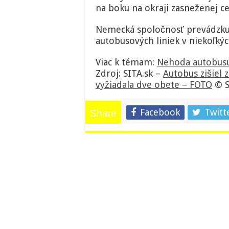
na boku na okraji zasneženej c
Nemecká spoločnosť prevádzkuje
autobusových liniek v niekoľký
Viac k témam:
Nehoda autobus
Zdroj: SITA.sk –
Autobus zišiel z
vyžiadala dve obete – FOTO
© S
Facebook
Twitt
Share