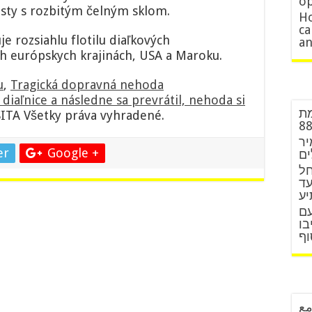
op
esty s rozbitým čelným sklom.
Ho
ca
 rozsiahlu flotilu diaľkových
an
ch európskych krajinách, USA a Maroku.
u
,
Tragická dopravná nehoda
 diaľnice a následne sa prevrátil, nehoda si
מת
ITA Všetky práva vyhradené.
יר
er
Google +
ים
חל
עד
יע
עם
בו
וף
مع