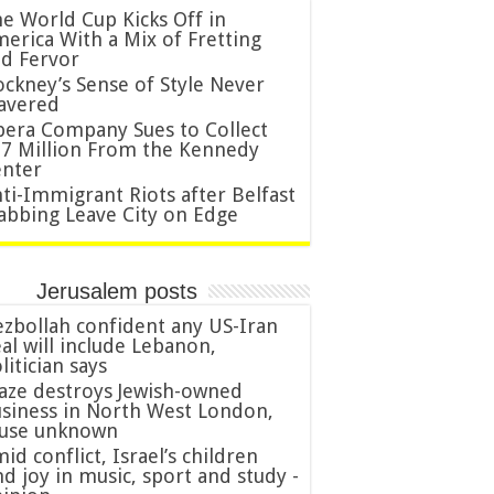
e World Cup Kicks Off in
erica With a Mix of Fretting
d Fervor
ckney’s Sense of Style Never
avered
era Company Sues to Collect
7 Million From the Kennedy
nter
ti-Immigrant Riots after Belfast
abbing Leave City on Edge
Jerusalem posts
zbollah confident any US-Iran
al will include Lebanon,
litician says
aze destroys Jewish-owned
siness in North West London,
ause unknown
id conflict, Israel’s children
nd joy in music, sport and study -