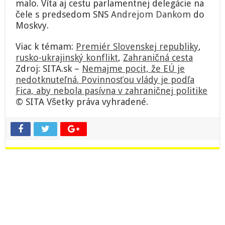
malo. Víta aj cestu parlamentnej delegácie na
čele s predsedom SNS
Andrejom Dankom
do
Moskvy.
Viac k témam:
Premiér Slovenskej republiky
,
rusko-ukrajinský konflikt
,
Zahraničná cesta
Zdroj: SITA.sk –
Nemajme pocit, že EÚ je
nedotknuteľná. Povinnosťou vlády je podľa
Fica, aby nebola pasívna v zahraničnej politike
© SITA Všetky práva vyhradené.