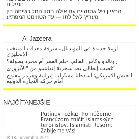
המילים
הראיון של אסנהיים עם אילה חסון החל כשיחה בין
מעריץ לאלילתו — עד הטוויסט המפתיע
Al Jazeera
أزمة جديدة في المونديال.. سرقة معدات المنتخب
الإنجليزي
رونالدو وكأس العالم.. حلم العمر أم مجرد بطولة؟
غضب إيطالي بعد سخرية إنفانتينو من "الآتزوري"
الجيش الأمريكي: أسقطنا مسيّرات إيرانية وهرمز مفتوح
أمام حركة التجارة الدولية
NAJČÍTANEJŠIE
Putinov rozkaz: Pomôžeme
Francúzom zničiť islamských
teroristov. Islamisti Rusom:
Zabijeme vás!
18. novembra 2015