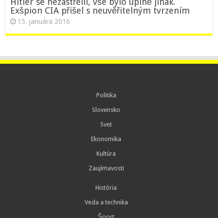
Hitler se nezastřelil, vše bylo úplně jinak.
Exšpion CIA přišel s neuvěřitelným tvrzením
15. januára 2016
Politika
Slovensko
Svet
Ekonomika
Kultúra
Zaujímavosti
História
Veda a technika
Šport