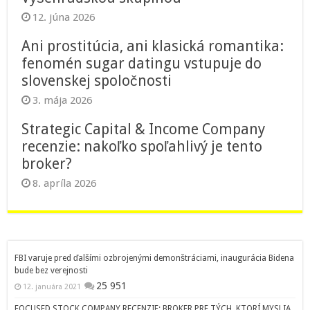
12. júna 2026
Ani prostitúcia, ani klasická romantika:
fenomén sugar datingu vstupuje do
slovenskej spoločnosti
3. mája 2026
Strategic Capital & Income Company
recenzie: nakoľko spoľahlivý je tento
broker?
8. apríla 2026
FBI varuje pred ďalšími ozbrojenými demonštráciami, inaugurácia Bidena
bude bez verejnosti
25 951
12. januára 2021
FOCUSED STOCK COMPANY RECENZIE: BROKER PRE TÝCH, KTORÍ MYSLIA