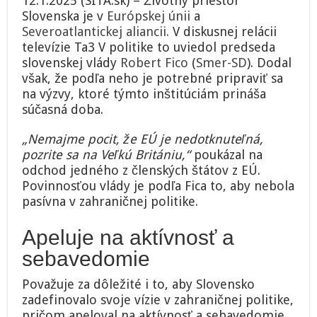
12.1.2025 (SITA.sk) – Životný priestor
Slovenska je v
Európskej únii
a
Severoatlantickej aliancii.
V diskusnej relácii
televízie Ta3 V politike to uviedol predseda
slovenskej vlády
Robert Fico
(
Smer-SD
). Dodal
však, že podľa neho je potrebné pripraviť sa
na výzvy, ktoré týmto inštitúciám prináša
súčasná doba.
„Nemajme pocit, že EÚ je nedotknuteľná,
pozrite sa na Veľkú Britániu,“
poukázal na
odchod jedného z členských štátov z EÚ.
Povinnosťou vlády je podľa Fica to, aby nebola
pasívna v zahraničnej politike.
Apeluje na aktívnosť a
sebavedomie
Považuje za dôležité i to, aby Slovensko
zadefinovalo svoje vízie v zahraničnej politike,
pričom apeloval na aktívnosť a sebavedomie.