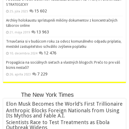
STRATEGICKY
15 602
25. júla 2025
Archívy holokaustu sprístupnili milióny dokumentov z koncentračných
táborov online
13 963
21. mája 2019
Trnavčania si v budúcom roku za odvoz komunálneho odpadu priplatia,
mestské zastupiteľstvo schválilo zvýšenie poplatku
12 476
10. decembra 2024
Propagácia na sociálnych sieťach a vlastných blogoch: Prečo to pre váš
biznis nestačí?
7 229
26. apríla 2023
The New York Times
Elon Musk Becomes the World’s First Trillionaire
Anthropic Blocks Foreign Nationals from Using
Its Mythos and Fable A.I.
Scientists Race to Test Treatments as Ebola
Outbreak Widens