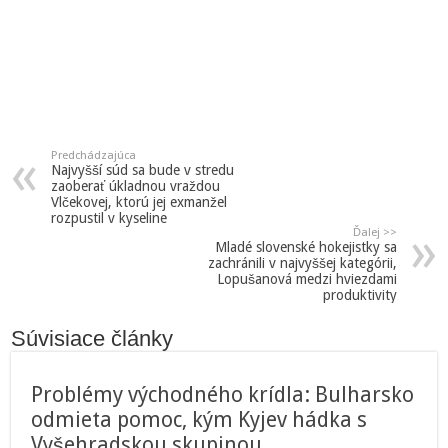
Predchádzajúca
Najvyšší súd sa bude v stredu
zaoberať úkladnou vraždou
Vlčekovej, ktorú jej exmanžel
rozpustil v kyseline
Ďalej >>
Mladé slovenské hokejistky sa
zachránili v najvyššej kategórii,
Lopušanová medzi hviezdami
produktivity
Súvisiace články
Problémy východného krídla: Bulharsko
odmieta pomoc, kým Kyjev hádka s
Vyšehradskou skupinou