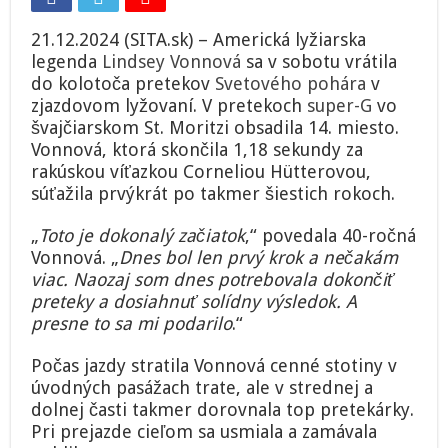
21.12.2024 (SITA.sk) – Americká lyžiarska
legenda
Lindsey Vonnová
sa v sobotu vrátila
do kolotoča pretekov
Svetového pohára
v
zjazdovom lyžovaní. V pretekoch
super-G
vo
švajčiarskom St. Moritzi obsadila 14. miesto.
Vonnová, ktorá skončila 1,18 sekundy za
rakúskou víťazkou Corneliou Hütterovou,
súťažila prvýkrát po takmer šiestich rokoch.
„
Toto je dokonalý začiatok
,“ povedala 40-ročná
Vonnová. „
Dnes bol len prvý krok a nečakám
viac. Naozaj som dnes potrebovala dokončiť
preteky a dosiahnuť solídny výsledok. A
presne to sa mi podarilo
.“
Počas jazdy stratila Vonnová cenné stotiny v
úvodných pasážach trate, ale v strednej a
dolnej časti takmer dorovnala top pretekárky.
Pri prejazde cieľom sa usmiala a zamávala