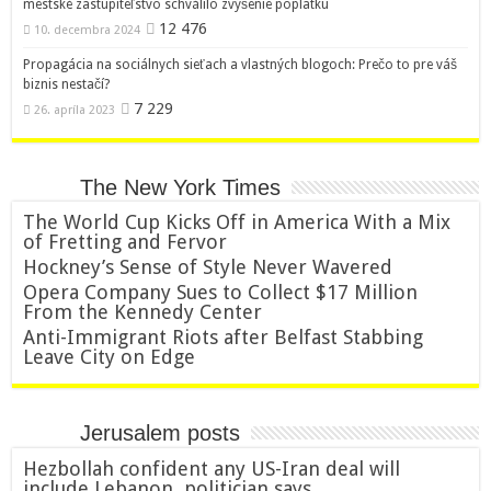
mestské zastupiteľstvo schválilo zvýšenie poplatku
12 476
10. decembra 2024
Propagácia na sociálnych sieťach a vlastných blogoch: Prečo to pre váš
biznis nestačí?
7 229
26. apríla 2023
The New York Times
The World Cup Kicks Off in America With a Mix
of Fretting and Fervor
Hockney’s Sense of Style Never Wavered
Opera Company Sues to Collect $17 Million
From the Kennedy Center
Anti-Immigrant Riots after Belfast Stabbing
Leave City on Edge
Jerusalem posts
Hezbollah confident any US-Iran deal will
include Lebanon, politician says