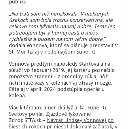
publiku.
„
Na trati som nič neriskovala. V niektorých
úsekoch som bola trochu konzervatívna, ale
celkovo som lyžovala naozaj dobre. Teraz len
potrebujem byť v hornej časti o niečo
rýchlejšia a budem na tom veľmi dobre
,“
dodala Vonnová, ktorá sa plánuje predstaviť v
St. Moritzi aj v nedeľňajšom super-G.
Vonnová predtým naposledy štartovala na
súťaži vo februári 2019. Jej kariéru poznačilo
množstvo zranení – zlomeniny rúk aj nôh,
natrhnuté väzy v kolenách aj otrasy mozgu.
Ešte aj v apríli 2024 podstúpila operáciu
kolena.
Viac k témam:
americká lyžiarka
,
Super G
,
Svetový pohár
,
Zjazdové lyžovanie
Zdroj: SITA.sk –
Návrat Lindsey Vonnovej po
šiestich rokoch priniesol dokonalý začiatok, v