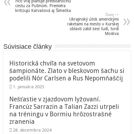
Fico vraj plánuje predvianočnú
cestu za Putinom. Premiéra
kritizujú Karvašová aj Šimečka
Ďalej >>
Ukrajinský útok americkými
raketami na mesto v Kurskej
oblasti zabil šesť ľudí, tvrdí
Moskva
Súvisiace články
Historická chvíľa na svetovom
šampionáte. Zlato v bleskovom šachu si
podelili Nór Carlsen a Rus Nepomňaščij
1. januára 2025
Nešťastie v zjazdovom lyžovaní.
Francúz Sarrazin a Talian Zazzi utrpeli
na tréningu v Bormiu hrôzostrašné
zranenia
28. decembra 2024