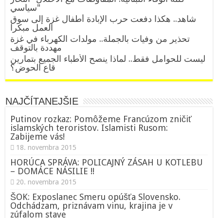
سياسي"
شاهد.. هكذا دفعت حرب الإبادة أطفال غزة إلى سوق
العمل مبكرا
تحذير من وفيات بالجملة.. مولدات الكهرباء في غزة
مهددة بالتوقف
ليست للحوامل فقط.. لماذا ينصح الأطباء الجميع بتمارين
قاع الحوض؟
NAJČÍTANEJŠIE
Putinov rozkaz: Pomôžeme Francúzom zničiť
islamských teroristov. Islamisti Rusom:
Zabijeme vás!
18. novembra 2015
HORÚCA SPRÁVA: POLICAJNÝ ZÁSAH U KOTLEBU
– DOMÁCE NÁSILIE !!
20. novembra 2015
ŠOK: Exposlanec Smeru opúšťa Slovensko.
Odchádzam, priznávam vinu, krajina je v
zúfalom stave