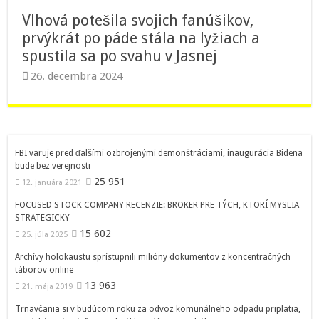
Vlhová potešila svojich fanúšikov,
prvýkrát po páde stála na lyžiach a
spustila sa po svahu v Jasnej
26. decembra 2024
FBI varuje pred ďalšími ozbrojenými demonštráciami, inaugurácia Bidena
bude bez verejnosti
25 951
12. januára 2021
FOCUSED STOCK COMPANY RECENZIE: BROKER PRE TÝCH, KTORÍ MYSLIA
STRATEGICKY
15 602
25. júla 2025
Archívy holokaustu sprístupnili milióny dokumentov z koncentračných
táborov online
13 963
21. mája 2019
Trnavčania si v budúcom roku za odvoz komunálneho odpadu priplatia,