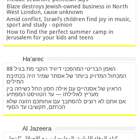
Blaze destroys Jewish-owned business in North
West London, cause unknown
Amid conflict, Israel’s children find joy in music,
sport and study - opinion
How to find the perfect summer camp in
Jerusalem for your kids and teens
Ha’arec
האמן הבריטי המהפכני דיוויד הוקני מת בגיל 88
המכחול המדויק ביותר של אסתר שמיר היה בכתיבת
המילים
הראיון של אסנהיים עם אילה חסון החל כשיחה בין
מעריץ לאלילתו — עד הטוויסט המפתיע
אם אתם לא רוצים להסתבך עם אחותכם הזונה שלא
הכרתם, תקשיבו עד הסוף
Al Jazeera
كتلة الوفاء اللبنانية: المفاوضات مع الاحتلال "انتحار