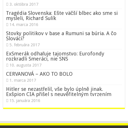
3. októbra 2017
Tragédia Slovenska: Ešte väčší blbec ako sme si
mysleli, Richard Sulík
14. marca 2016
Stovky politikov v base a Rumuni sa búria. A čo
Slováci?
5. februára 2017
ExSmerák odhaľuje tajomstvo: Eurofondy
rozkradli Smeráci, nie SNS
10. augusta 2017
CERVANOVÁ – AKO TO BOLO
1. marca 2017
Hitler se nezastřelil, vše bylo úplně jinak.
Exšpion CIA přišel s neuvěřitelným tvrzením
15. januára 2016