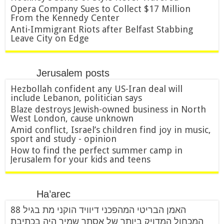
Opera Company Sues to Collect $17 Million
From the Kennedy Center
Anti-Immigrant Riots after Belfast Stabbing
Leave City on Edge
Jerusalem posts
Hezbollah confident any US-Iran deal will
include Lebanon, politician says
Blaze destroys Jewish-owned business in North
West London, cause unknown
Amid conflict, Israel’s children find joy in music,
sport and study - opinion
How to find the perfect summer camp in
Jerusalem for your kids and teens
Ha’arec
האמן הבריטי המהפכני דיוויד הוקני מת בגיל 88
המכחול המדויק ביותר של אסתר שמיר היה בכתיבת