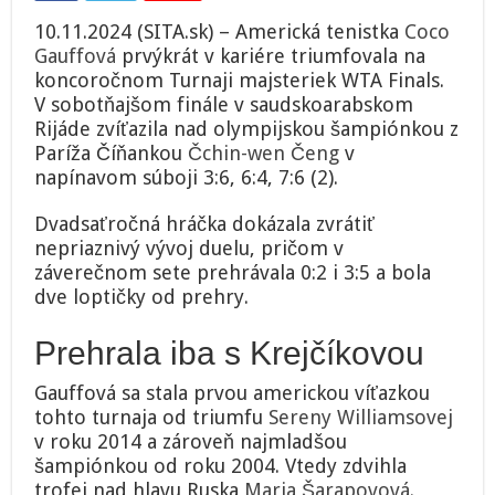
10.11.2024 (SITA.sk) – Americká tenistka
Coco
Gauffová
prvýkrát v kariére triumfovala na
koncoročnom Turnaji majsteriek WTA Finals.
V sobotňajšom finále v saudskoarabskom
Rijáde zvíťazila nad olympijskou šampiónkou z
Paríža Číňankou
Čchin-wen Čeng
v
napínavom súboji 3:6, 6:4, 7:6 (2).
Dvadsaťročná hráčka dokázala zvrátiť
nepriaznivý vývoj duelu, pričom v
záverečnom sete prehrávala 0:2 i 3:5 a bola
dve loptičky od prehry.
Prehrala iba s Krejčíkovou
Gauffová sa stala prvou americkou víťazkou
tohto turnaja od triumfu
Sereny Williamsovej
v roku 2014 a zároveň najmladšou
šampiónkou od roku 2004. Vtedy zdvihla
trofej nad hlavu Ruska
Maria Šarapovová
.