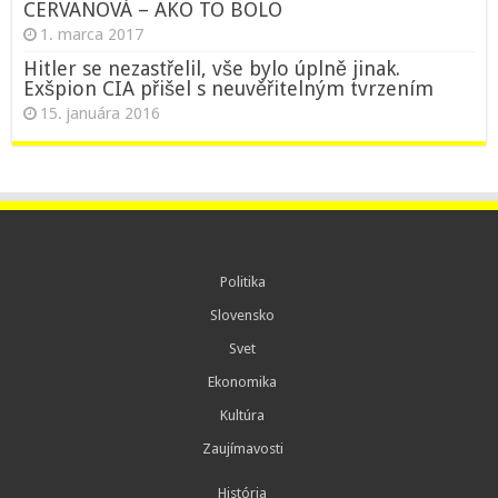
CERVANOVÁ – AKO TO BOLO
1. marca 2017
Hitler se nezastřelil, vše bylo úplně jinak.
Exšpion CIA přišel s neuvěřitelným tvrzením
15. januára 2016
Politika
Slovensko
Svet
Ekonomika
Kultúra
Zaujímavosti
História