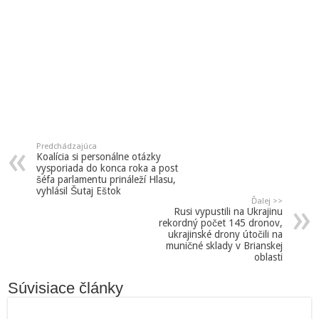
Predchádzajúca
Koalícia si personálne otázky
vysporiada do konca roka a post
šéfa parlamentu prináleží Hlasu,
vyhlásil Šutaj Eštok
Ďalej >>
Rusi vypustili na Ukrajinu
rekordný počet 145 dronov,
ukrajinské drony útočili na
muničné sklady v Brianskej
oblasti
Súvisiace články