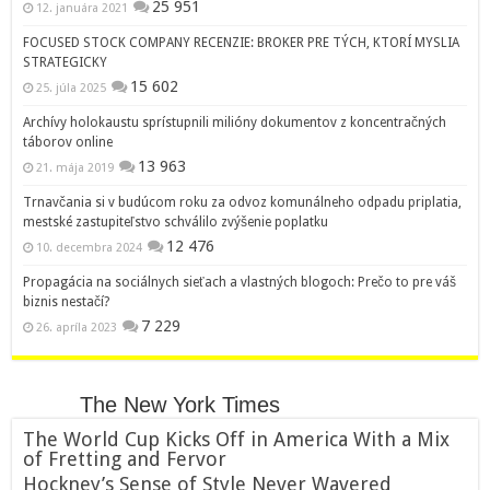
25 951
12. januára 2021
FOCUSED STOCK COMPANY RECENZIE: BROKER PRE TÝCH, KTORÍ MYSLIA
STRATEGICKY
15 602
25. júla 2025
Archívy holokaustu sprístupnili milióny dokumentov z koncentračných
táborov online
13 963
21. mája 2019
Trnavčania si v budúcom roku za odvoz komunálneho odpadu priplatia,
mestské zastupiteľstvo schválilo zvýšenie poplatku
12 476
10. decembra 2024
Propagácia na sociálnych sieťach a vlastných blogoch: Prečo to pre váš
biznis nestačí?
7 229
26. apríla 2023
The New York Times
The World Cup Kicks Off in America With a Mix
of Fretting and Fervor
Hockney’s Sense of Style Never Wavered