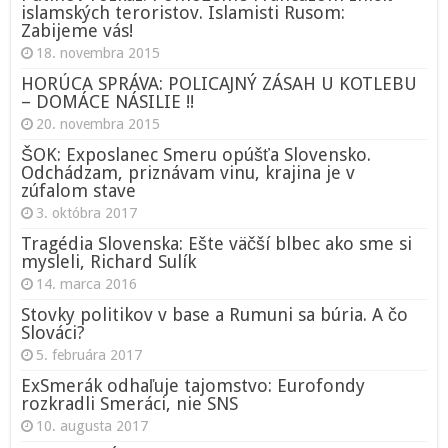
islamských teroristov. Islamisti Rusom:
Zabijeme vás!
18. novembra 2015
HORÚCA SPRÁVA: POLICAJNÝ ZÁSAH U KOTLEBU
– DOMÁCE NÁSILIE !!
20. novembra 2015
ŠOK: Exposlanec Smeru opúšťa Slovensko.
Odchádzam, priznávam vinu, krajina je v
zúfalom stave
3. októbra 2017
Tragédia Slovenska: Ešte väčší blbec ako sme si
mysleli, Richard Sulík
14. marca 2016
Stovky politikov v base a Rumuni sa búria. A čo
Slováci?
5. februára 2017
ExSmerák odhaľuje tajomstvo: Eurofondy
rozkradli Smeráci, nie SNS
10. augusta 2017