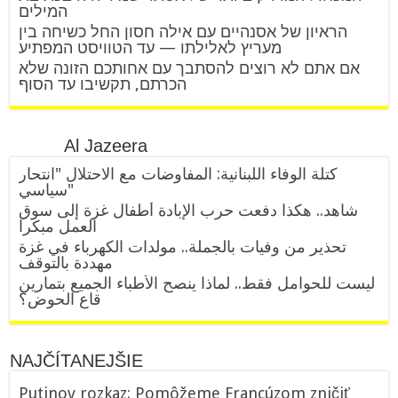
המילים
הראיון של אסנהיים עם אילה חסון החל כשיחה בין
מעריץ לאלילתו — עד הטוויסט המפתיע
אם אתם לא רוצים להסתבך עם אחותכם הזונה שלא
הכרתם, תקשיבו עד הסוף
Al Jazeera
كتلة الوفاء اللبنانية: المفاوضات مع الاحتلال "انتحار
سياسي"
شاهد.. هكذا دفعت حرب الإبادة أطفال غزة إلى سوق
العمل مبكرا
تحذير من وفيات بالجملة.. مولدات الكهرباء في غزة
مهددة بالتوقف
ليست للحوامل فقط.. لماذا ينصح الأطباء الجميع بتمارين
قاع الحوض؟
NAJČÍTANEJŠIE
Putinov rozkaz: Pomôžeme Francúzom zničiť