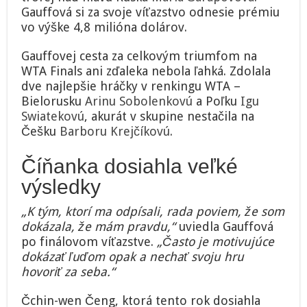
Gauffová si za svoje víťazstvo odnesie prémiu
vo výške 4,8 milióna dolárov.
Gauffovej cesta za celkovým triumfom na
WTA Finals ani zďaleka nebola ľahká. Zdolala
dve najlepšie hráčky v renkingu WTA –
Bielorusku
Arinu Sobolenkovú
a Poľku
Igu
Swiatekovú
, akurát v skupine nestačila na
Češku
Barboru Krejčíkovú
.
Číňanka dosiahla veľké
výsledky
„K tým, ktorí ma odpísali, rada poviem, že som
dokázala, že mám pravdu,“
uviedla Gauffová
po finálovom víťazstve.
„Často je motivujúce
dokázať ľuďom opak a nechať svoju hru
hovoriť za seba.“
Čchin-wen Čeng, ktorá tento rok dosiahla