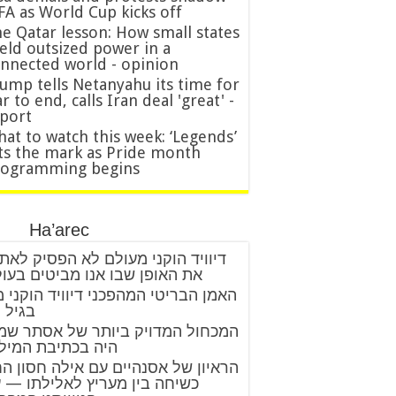
FA as World Cup kicks off
e Qatar lesson: How small states
eld outsized power in a
nnected world - opinion
ump tells Netanyahu its time for
r to end, calls Iran deal 'great' -
port
at to watch this week: ‘Legends’
ts the mark as Pride month
rogramming begins
Ha’arec
דיוויד הוקני מעולם לא הפסיק לאת
את האופן שבו אנו מביטים בעו
האמן הבריטי המהפכני דיוויד הוקני 
בגיל 88
המכחול המדויק ביותר של אסתר שמ
היה בכתיבת המיל
הראיון של אסנהיים עם אילה חסון ה
כשיחה בין מעריץ לאלילתו — 