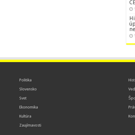
C
Hi
úp
ne
Politika
Hist
Slovensko
Ved
Svet
Špo
Ekonomika
Prá
Kultúra
Kon
Zaujímavosti