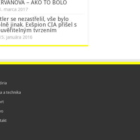
ERVANOVÁ – AKO TO BOLO
1. marca 2017
tler se nezastřelil, vše bylo
lně jinak. Exšpion CIA přišel s
uvěřitelným tvrzením
15. januára 2016
ória
a a technika
rt
vo
takt