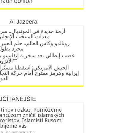
הטוויסט המפת
Al Jazeera
أزمة جديدة في المونديال.. سر
معدات المنتخب الإنجلي
رونالدو وكأس العالم.. حلم العمر 
مجرد بطول
غضب إيطالي بعد سخرية إنفانتينو 
"الآتزوري"
الجيش الأمريكي: أسقطنا مسيّر
إيرانية وهرمز مفتوح أمام حركة التجا
الدول
JČÍTANEJŠIE
tinov rozkaz: Pomôžeme
ancúzom zničiť islamských
roristov. Islamisti Rusom:
bijeme vás!
18. novembra 2015