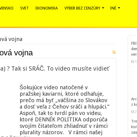
VENSKO
SVET
EKONOMIKA
VÝBER BEZ CENZÚRY
INÉ
ová vojna
FBI
dem
ová vojna
ver
1
) ? Tak si SRÁČ. To video musíte vidieť
Šokujúce video natočené v
pražskej kaviarni, ktoré odhaľuje,
prečo má byť „väčšina zo Slovákov
Arc
z k
a dosť veľa z Čehov sráči a hlupáci.“
Aspoň, tak to tvrdí pán vo videu,
2
ktoré DENNÍK POLITIKA odporúča
Trn
svojím čitateľom zhliadnuť v rámci
kom
plurality názorov. V rámci našej
zas