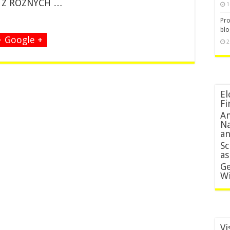
R Z RÔZNYCH …
1
Pro
blo
Google +
2
El
Fi
An
Na
an
Sc
as
Ge
Wi
Vi