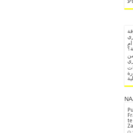
יע
قة
زي
أم
ة؟
من
ات
رة
ية
NA
Pu
Fr
te
Za