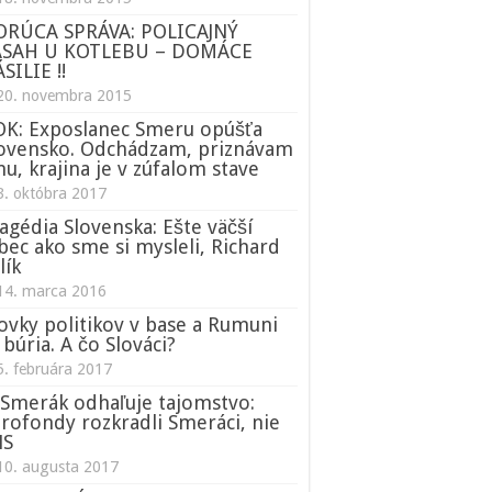
ORÚCA SPRÁVA: POLICAJNÝ
ÁSAH U KOTLEBU – DOMÁCE
SILIE !!
20. novembra 2015
K: Exposlanec Smeru opúšťa
ovensko. Odchádzam, priznávam
nu, krajina je v zúfalom stave
3. októbra 2017
agédia Slovenska: Ešte väčší
bec ako sme si mysleli, Richard
lík
14. marca 2016
ovky politikov v base a Rumuni
 búria. A čo Slováci?
5. februára 2017
Smerák odhaľuje tajomstvo:
rofondy rozkradli Smeráci, nie
NS
10. augusta 2017