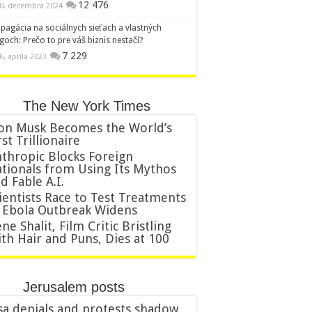
12 476
0. decembra 2024
pagácia na sociálnych sieťach a vlastných
goch: Prečo to pre váš biznis nestačí?
7 229
6. apríla 2023
The New York Times
on Musk Becomes the World’s
rst Trillionaire
thropic Blocks Foreign
tionals from Using Its Mythos
d Fable A.I.
ientists Race to Test Treatments
 Ebola Outbreak Widens
ne Shalit, Film Critic Bristling
th Hair and Puns, Dies at 100
Jerusalem posts
sa denials and protests shadow