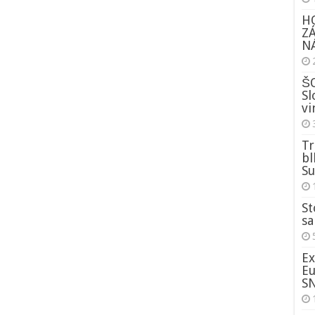
H
Z
NÁ
ŠO
Sl
vi
Tr
bl
Su
St
sa
Ex
Eu
S