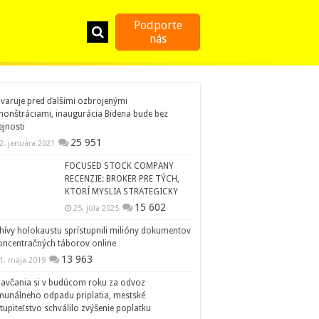
Podporte
nás
 varuje pred ďalšími ozbrojenými
onštráciami, inaugurácia Bidena bude bez
ejnosti
25 951
2. januára 2021
FOCUSED STOCK COMPANY
RECENZIE: BROKER PRE TÝCH,
KTORÍ MYSLIA STRATEGICKY
15 602
25. júla 2025
hívy holokaustu sprístupnili milióny dokumentov
oncentračných táborov online
13 963
1. mája 2019
avčania si v budúcom roku za odvoz
unálneho odpadu priplatia, mestské
tupiteľstvo schválilo zvýšenie poplatku