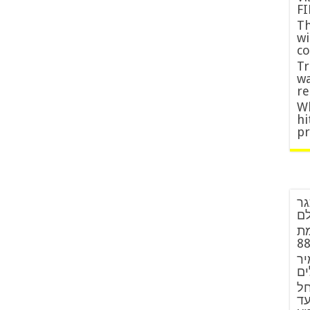
FI
Th
wi
co
Tr
wa
re
Wh
hi
p
גר
לם
מת
יר
ים
חל
עד