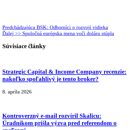
Predchádzajúca
BSK: Odborníci o rozvoji vidieka
Ďalej >>
Spoločná európska mena voči doláru stúpla
Súvisiace články
Strategic Capital & Income Company recenzie:
nakoľko spoľahlivý je tento broker?
8. apríla 2026
Kontroverzný e-mail rozvíril Skalicu:
Úradníkom prišla výzva pred referendom o