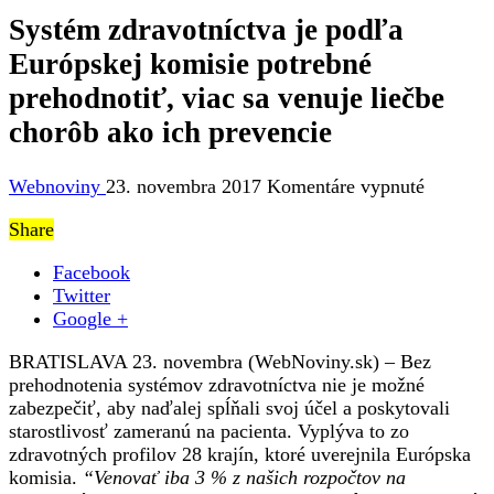
Systém zdravotníctva je podľa
Európskej komisie potrebné
prehodnotiť, viac sa venuje liečbe
chorôb ako ich prevencie
na
Webnoviny
23. novembra 2017
Komentáre vypnuté
Systém
Share
zdravotn
je
Facebook
podľa
Twitter
Európsk
Google +
komisie
potrebné
BRATISLAVA 23. novembra (WebNoviny.sk) – Bez
prehodno
prehodnotenia systémov zdravotníctva nie je možné
viac
zabezpečiť, aby naďalej spĺňali svoj účel a poskytovali
sa
starostlivosť zameranú na pacienta. Vyplýva to zo
venuje
zdravotných profilov 28 krajín, ktoré uverejnila Európska
liečbe
komisia.
“Venovať iba 3 % z našich rozpočtov na
chorôb