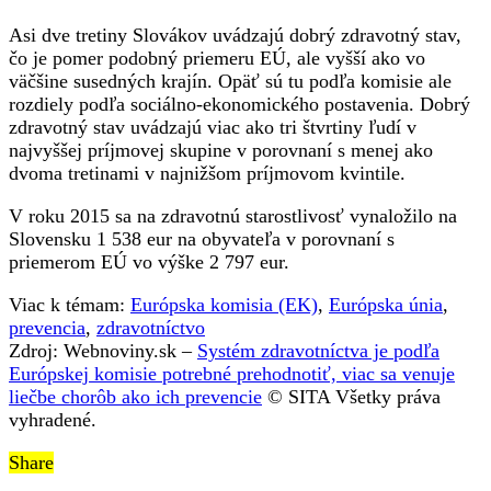
Asi dve tretiny Slovákov uvádzajú dobrý zdravotný stav,
čo je pomer podobný priemeru EÚ, ale vyšší ako vo
väčšine susedných krajín. Opäť sú tu podľa komisie ale
rozdiely podľa sociálno-ekonomického postavenia. Dobrý
zdravotný stav uvádzajú viac ako tri štvrtiny ľudí v
najvyššej príjmovej skupine v porovnaní s menej ako
dvoma tretinami v najnižšom príjmovom kvintile.
V roku 2015 sa na zdravotnú starostlivosť vynaložilo na
Slovensku 1 538 eur na obyvateľa v porovnaní s
priemerom EÚ vo výške 2 797 eur.
Viac k témam:
Európska komisia (EK)
,
Európska únia
,
prevencia
,
zdravotníctvo
Zdroj: Webnoviny.sk –
Systém zdravotníctva je podľa
Európskej komisie potrebné prehodnotiť, viac sa venuje
liečbe chorôb ako ich prevencie
© SITA Všetky práva
vyhradené.
Share