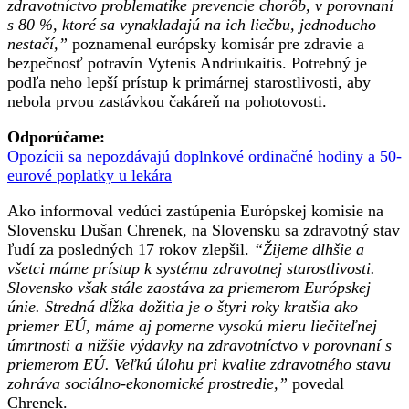
zdravotníctvo problematike prevencie chorôb, v porovnaní
ako
s 80 %, ktoré sa vynakladajú na ich liečbu, jednoducho
ich
nestačí,”
poznamenal európsky komisár pre zdravie a
prevenci
bezpečnosť potravín Vytenis Andriukaitis. Potrebný je
podľa neho lepší prístup k primárnej starostlivosti, aby
nebola prvou zastávkou čakáreň na pohotovosti.
Odporúčame:
Opozícii sa nepozdávajú doplnkové ordinačné hodiny a 50-
eurové poplatky u lekára
Ako informoval vedúci zastúpenia Európskej komisie na
Slovensku Dušan Chrenek, na Slovensku sa zdravotný stav
ľudí za posledných 17 rokov zlepšil.
“Žijeme dlhšie a
všetci máme prístup k systému zdravotnej starostlivosti.
Slovensko však stále zaostáva za priemerom Európskej
únie. Stredná dĺžka dožitia je o štyri roky kratšia ako
priemer EÚ, máme aj pomerne vysokú mieru liečiteľnej
úmrtnosti a nižšie výdavky na zdravotníctvo v porovnaní s
priemerom EÚ. Veľkú úlohu pri kvalite zdravotného stavu
zohráva sociálno-ekonomické prostredie,”
povedal
Chrenek.