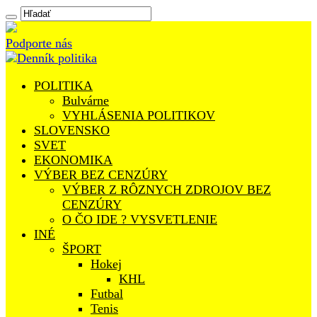
Podporte nás
POLITIKA
Bulvárne
VYHLÁSENIA POLITIKOV
SLOVENSKO
SVET
EKONOMIKA
VÝBER BEZ CENZÚRY
VÝBER Z RÔZNYCH ZDROJOV BEZ
CENZÚRY
O ČO IDE ? VYSVETLENIE
INÉ
ŠPORT
Hokej
KHL
Futbal
Tenis