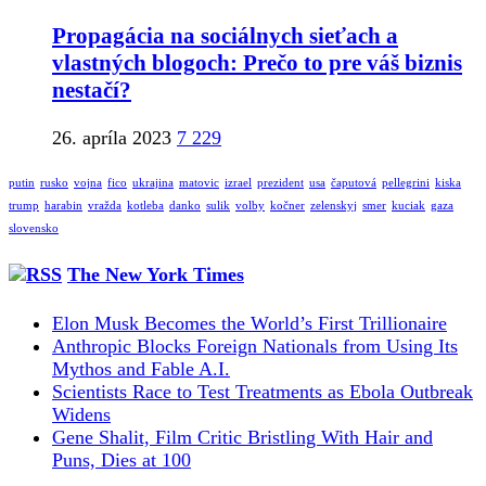
Propagácia na sociálnych sieťach a
vlastných blogoch: Prečo to pre váš biznis
nestačí?
26. apríla 2023
7 229
putin
rusko
vojna
fico
ukrajina
matovic
izrael
prezident
usa
čaputová
pellegrini
kiska
trump
harabin
vražda
kotleba
danko
sulik
volby
kočner
zelenskyj
smer
kuciak
gaza
slovensko
The New York Times
Elon Musk Becomes the World’s First Trillionaire
Anthropic Blocks Foreign Nationals from Using Its
Mythos and Fable A.I.
Scientists Race to Test Treatments as Ebola Outbreak
Widens
Gene Shalit, Film Critic Bristling With Hair and
Puns, Dies at 100