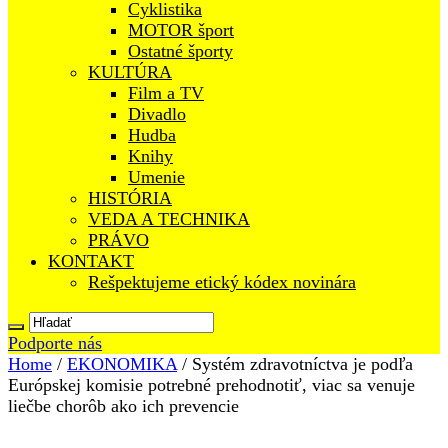
Cyklistika
MOTOR šport
Ostatné športy
KULTÚRA
Film a TV
Divadlo
Hudba
Knihy
Umenie
HISTÓRIA
VEDA A TECHNIKA
PRÁVO
KONTAKT
Rešpektujeme etický kódex novinára
Podporte nás
Home
/
EKONOMIKA
/
Systém zdravotníctva je podľa
Európskej komisie potrebné prehodnotiť, viac sa venuje
liečbe chorôb ako ich prevencie