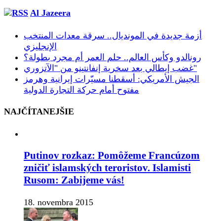
Al Jazeera
أزمة جديدة في المونديال.. سرقة معدات المنتخب
الإنجليزي
رونالدو وكأس العالم.. حلم العمر أم مجرد بطولة؟
غضب إيطالي بعد سخرية إنفانتينو من "الآتزوري"
الجيش الأمريكي: أسقطنا مسيّرات إيرانية وهرمز
مفتوح أمام حركة التجارة الدولية
NAJČÍTANEJŠIE
Putinov rozkaz: Pomôžeme Francúzom
zničiť islamských teroristov. Islamisti
Rusom: Zabijeme vás!
18. novembra 2015