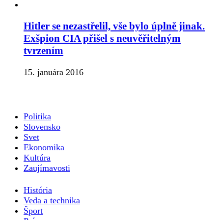
Hitler se nezastřelil, vše bylo úplně jinak.
Exšpion CIA přišel s neuvěřitelným
tvrzením
15. januára 2016
Politika
Slovensko
Svet
Ekonomika
Kultúra
Zaujímavosti
História
Veda a technika
Šport