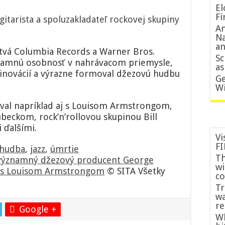
El
Fi
itarista a spoluzakladateľ rockovej skupiny
An
Na
an
stvá Columbia Records a Warner Bros.
Sc
znamnú osobnosť v nahrávacom priemysle,
as
inovácií a výrazne formoval džezovú hudbu
Ge
Wi
oval napríklad aj s Louisom Armstrongom,
ckom, rock’n’rollovou skupinou Bill
 ďalšími.
Vi
FI
hudba
,
jazz
,
úmrtie
Th
významný džezový producent George
wi
aj s Louisom Armstrongom
© SITA Všetky
co
Tr
wa
re
Google +
Wh