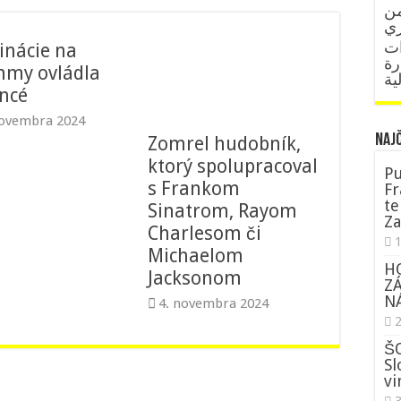
من
ات
nácie na
رة
my ovládla
ية
ncé
novembra 2024
NAJ
Zomrel hudobník,
ktorý spolupracoval
Pu
s Frankom
Fr
te
Sinatrom, Rayom
Za
Charlesom či
Michaelom
H
Jacksonom
Z
NÁ
4. novembra 2024
ŠO
Sl
vi