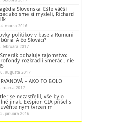
. októbra 2017
agédia Slovenska: Ešte väčší
bec ako sme si mysleli, Richard
lík
14. marca 2016
ovky politikov v base a Rumuni
 búria. A čo Slováci?
. februára 2017
Smerák odhaľuje tajomstvo:
rofondy rozkradli Smeráci, nie
NS
0. augusta 2017
ERVANOVÁ – AKO TO BOLO
1. marca 2017
tler se nezastřelil, vše bylo
lně jinak. Exšpion CIA přišel s
uvěřitelným tvrzením
5. januára 2016