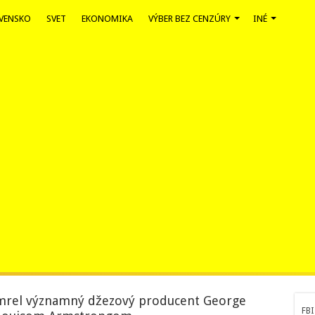
VENSKO
SVET
EKONOMIKA
VÝBER BEZ CENZÚRY
INÉ
rel významný džezový producent George
FBI