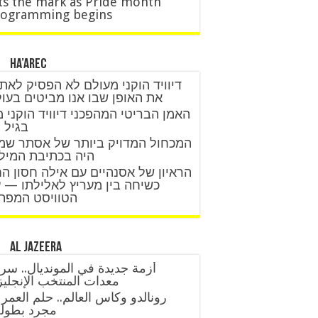
ts the mark as Pride month
rogramming begins
Ha’arec
דיוויד הוקני מעולם לא הפסיק לאת
את האופן שבו אנו מביטים בעו
האמן הבריטי המהפכני דיוויד הוקני 
בגיל 88
המכחול המדויק ביותר של אסתר שמ
היה בכתיבת המיל
הראיון של אסנהיים עם אילה חסון ה
כשיחה בין מעריץ לאלילתו — 
הטוויסט המפת
Al Jazeera
أزمة جديدة في المونديال.. سر
معدات المنتخب الإنجلي
رونالدو وكأس العالم.. حلم العمر 
مجرد بطول