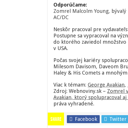
Odporúčame:
Zomrel Malcolm Young, bývalý g
AC/DC
Neskôr pracoval pre vydavateľ
Postupne sa vypracoval na vý
do ktorého zaviedol množstvo 
v USA.
Počas svojej kariéry spoluprac
Milesom Davisom, Daveom Brube
Haley & His Comets a mnohými
Viac k témam:
George Avakian
,
Zdroj: Webnoviny.sk –
Zomrel 
Avakian, ktorý spolupracoval 
práva vyhradené.
Facebook
Twitter
Share