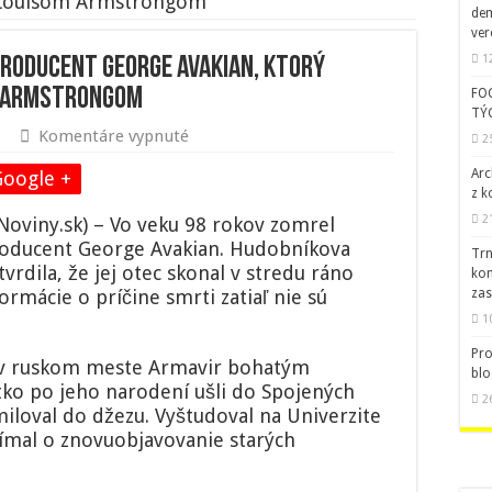
 s Louisom Armstrongom
dem
ver
1
roducent George Avakian, ktorý
m Armstrongom
FO
TÝ
na
Komentáre vypnuté
2
Zomrel
významný
Arc
Google +
džezový
z k
producent
2
viny.sk) – Vo veku 98 rokov zomrel
George
oducent George Avakian. Hudobníkova
Avakian,
Trn
rdila, že jej otec skonal v stredu ráno
ktorý
kom
spolupracoval
zas
rmácie o príčine smrti zatiaľ nie sú
aj
1
s
Louisom
Pro
9 v ruskom meste Armavir bohatým
Armstrongom
blo
ko po jeho narodení ušli do Spojených
2
miloval do džezu. Vyštudoval na Univerzite
ujímal o znovuobjavovanie starých