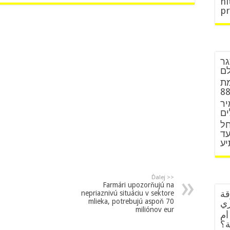
hi
p
גר
לם
מת
יר
ים
חל
עד
יע
Ďalej >>
Farmári upozorňujú na
قة
nepriaznivú situáciu v sektore
mlieka, potrebujú aspoň 70
زي
miliónov eur
أم
ة؟