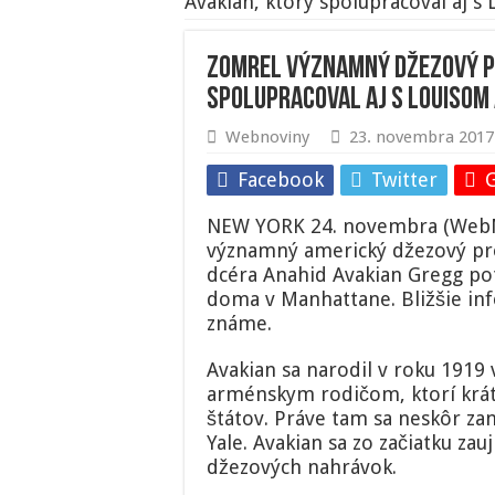
Avakian, ktorý spolupracoval aj
Zomrel významný džezový p
spolupracoval aj s Louiso
Webnoviny
23. novembra 2017
Facebook
Twitter
NEW YORK 24. novembra (WebNo
významný americký džezový pr
dcéra Anahid Avakian Gregg potv
doma v Manhattane. Bližšie info
známe.
Avakian sa narodil v roku 191
arménskym rodičom, ktorí krát
štátov. Práve tam sa neskôr za
Yale. Avakian sa zo začiatku za
džezových nahrávok.