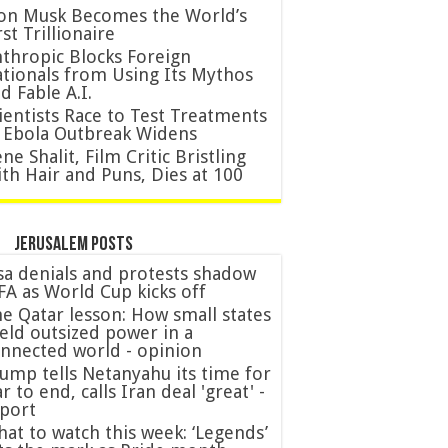
on Musk Becomes the World’s
rst Trillionaire
thropic Blocks Foreign
tionals from Using Its Mythos
d Fable A.I.
ientists Race to Test Treatments
 Ebola Outbreak Widens
ne Shalit, Film Critic Bristling
th Hair and Puns, Dies at 100
Jerusalem posts
sa denials and protests shadow
FA as World Cup kicks off
e Qatar lesson: How small states
eld outsized power in a
nnected world - opinion
ump tells Netanyahu its time for
r to end, calls Iran deal 'great' -
port
at to watch this week: ‘Legends’