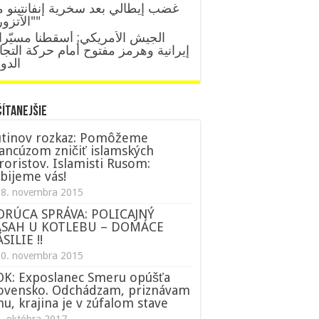
غضب إيطالي بعد سخرية إنفانتينو 
"الآتزوري"
الجيش الأمريكي: أسقطنا مسيّر
إيرانية وهرمز مفتوح أمام حركة التجا
الدول
ČÍTANEJŠIE
tinov rozkaz: Pomôžeme
ancúzom zničiť islamských
roristov. Islamisti Rusom:
bijeme vás!
18. novembra 2015
ORÚCA SPRÁVA: POLICAJNÝ
ÁSAH U KOTLEBU – DOMÁCE
SILIE !!
20. novembra 2015
K: Exposlanec Smeru opúšťa
ovensko. Odchádzam, priznávam
nu, krajina je v zúfalom stave