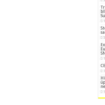
3
Tr
bl
Su
St
sa
5
Ex
Eu
S
1
C
Hi
úp
ne
1