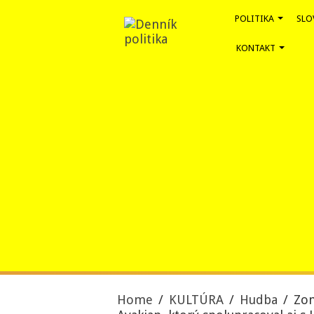
POLITIKA
SLO
KONTAKT
Home
/
KULTÚRA
/
Hudba
/
Zom