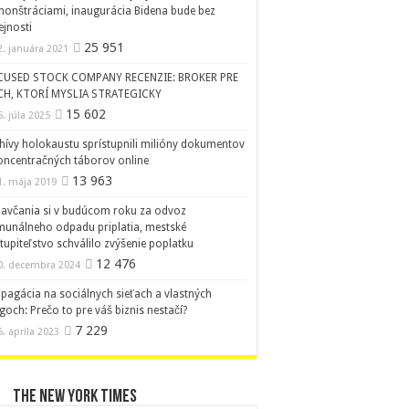
onštráciami, inaugurácia Bidena bude bez
ejnosti
25 951
2. januára 2021
CUSED STOCK COMPANY RECENZIE: BROKER PRE
CH, KTORÍ MYSLIA STRATEGICKY
15 602
5. júla 2025
hívy holokaustu sprístupnili milióny dokumentov
oncentračných táborov online
13 963
1. mája 2019
avčania si v budúcom roku za odvoz
unálneho odpadu priplatia, mestské
tupiteľstvo schválilo zvýšenie poplatku
12 476
0. decembra 2024
pagácia na sociálnych sieťach a vlastných
goch: Prečo to pre váš biznis nestačí?
7 229
6. apríla 2023
The New York Times