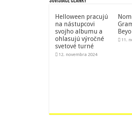
Súvisiace články
Helloween pracujú
Nomi
na nástupcovi
Gram
svojho albumu a
Beyo
ohlasujú výročné
11. 
svetové turné
12. novembra 2024