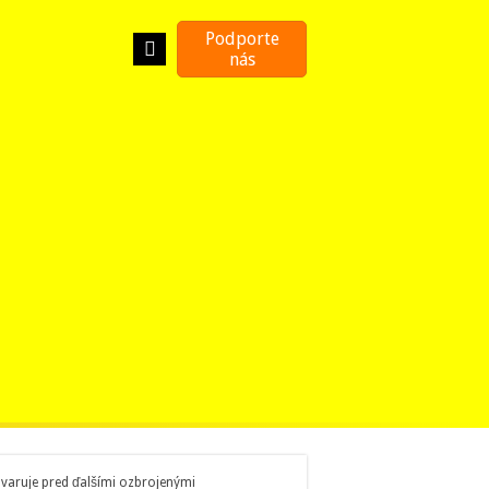
Podporte
nás
 varuje pred ďalšími ozbrojenými