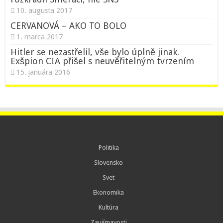
10. augusta 2017
CERVANOVÁ – AKO TO BOLO
1. marca 2017
Hitler se nezastřelil, vše bylo úplně jinak.
Exšpion CIA přišel s neuvěřitelným tvrzením
15. januára 2016
Politika
Slovensko
Svet
Ekonomika
Kultúra
Zaujímavosti