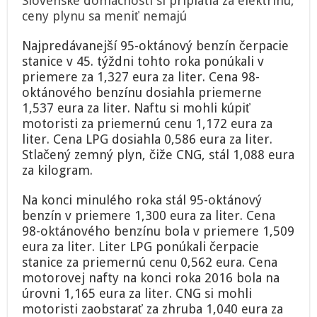
Slovenské domácnosti si priplatia za elektrinu,
ceny plynu sa meniť nemajú
Najpredávanejší 95-oktánový benzín čerpacie
stanice v 45. týždni tohto roka ponúkali v
priemere za 1,327 eura za liter. Cena 98-
oktánového benzínu dosiahla priemerne
1,537 eura za liter. Naftu si mohli kúpiť
motoristi za priemernú cenu 1,172 eura za
liter. Cena LPG dosiahla 0,586 eura za liter.
Stlačený zemný plyn, čiže CNG, stál 1,088 eura
za kilogram.
Na konci minulého roka stál 95-oktánový
benzín v priemere 1,300 eura za liter. Cena
98-oktánového benzínu bola v priemere 1,509
eura za liter. Liter LPG ponúkali čerpacie
stanice za priemernú cenu 0,562 eura. Cena
motorovej nafty na konci roka 2016 bola na
úrovni 1,165 eura za liter. CNG si mohli
motoristi zaobstarať za zhruba 1,040 eura za