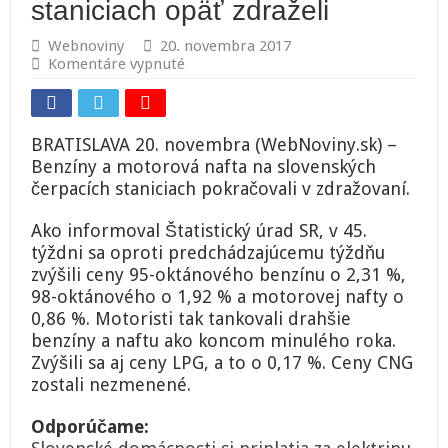
staniciach opäť zdraželi
Webnoviny
20. novembra 2017
na
Komentáre vypnuté
Benzíny
a
motorová
nafta
BRATISLAVA 20. novembra (WebNoviny.sk) –
na
Benzíny a motorová nafta na slovenských
slovenských
čerpacích staniciach pokračovali v zdražovaní.
čerpacích
staniciach
opäť
Ako informoval Štatistický úrad SR, v 45.
zdraželi
týždni sa oproti predchádzajúcemu týždňu
zvýšili ceny 95-oktánového benzínu o 2,31 %,
98-oktánového o 1,92 % a motorovej nafty o
0,86 %. Motoristi tak tankovali drahšie
benzíny a naftu ako koncom minulého roka.
Zvýšili sa aj ceny LPG, a to o 0,17 %. Ceny CNG
zostali nezmenené.
Odporúčame: