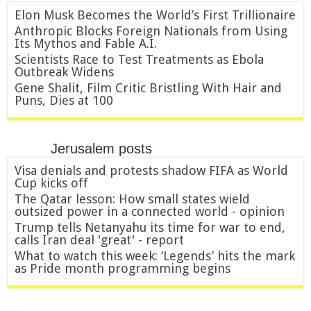
Elon Musk Becomes the World’s First Trillionaire
Anthropic Blocks Foreign Nationals from Using
Its Mythos and Fable A.I.
Scientists Race to Test Treatments as Ebola
Outbreak Widens
Gene Shalit, Film Critic Bristling With Hair and
Puns, Dies at 100
Jerusalem posts
Visa denials and protests shadow FIFA as World
Cup kicks off
The Qatar lesson: How small states wield
outsized power in a connected world - opinion
Trump tells Netanyahu its time for war to end,
calls Iran deal 'great' - report
What to watch this week: ‘Legends’ hits the mark
as Pride month programming begins