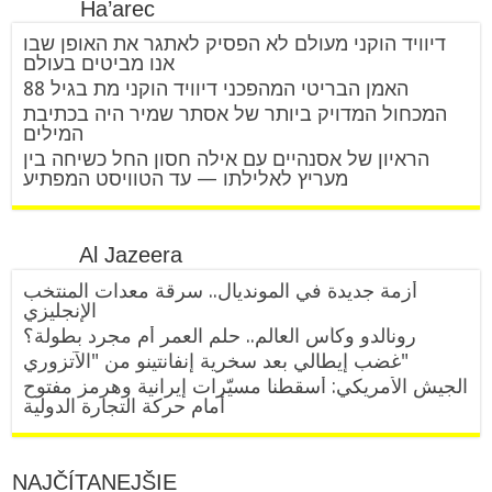
Ha’arec
דיוויד הוקני מעולם לא הפסיק לאתגר את האופן שבו
אנו מביטים בעולם
האמן הבריטי המהפכני דיוויד הוקני מת בגיל 88
המכחול המדויק ביותר של אסתר שמיר היה בכתיבת
המילים
הראיון של אסנהיים עם אילה חסון החל כשיחה בין
מעריץ לאלילתו — עד הטוויסט המפתיע
Al Jazeera
أزمة جديدة في المونديال.. سرقة معدات المنتخب
الإنجليزي
رونالدو وكأس العالم.. حلم العمر أم مجرد بطولة؟
غضب إيطالي بعد سخرية إنفانتينو من "الآتزوري"
الجيش الأمريكي: أسقطنا مسيّرات إيرانية وهرمز مفتوح
أمام حركة التجارة الدولية
NAJČÍTANEJŠIE