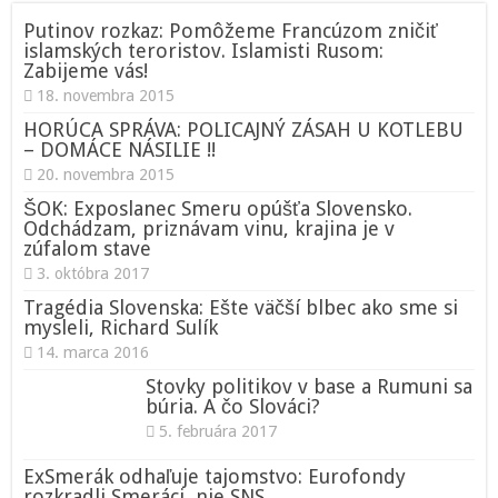
Putinov rozkaz: Pomôžeme Francúzom zničiť
islamských teroristov. Islamisti Rusom:
Zabijeme vás!
18. novembra 2015
HORÚCA SPRÁVA: POLICAJNÝ ZÁSAH U KOTLEBU
– DOMÁCE NÁSILIE !!
20. novembra 2015
ŠOK: Exposlanec Smeru opúšťa Slovensko.
Odchádzam, priznávam vinu, krajina je v
zúfalom stave
3. októbra 2017
Tragédia Slovenska: Ešte väčší blbec ako sme si
mysleli, Richard Sulík
14. marca 2016
Stovky politikov v base a Rumuni sa
búria. A čo Slováci?
5. februára 2017
ExSmerák odhaľuje tajomstvo: Eurofondy
rozkradli Smeráci, nie SNS