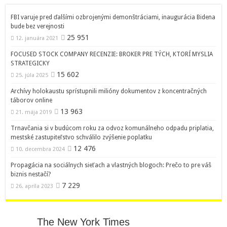
FBI varuje pred ďalšími ozbrojenými demonštráciami, inaugurácia Bidena
bude bez verejnosti
25 951
12. januára 2021
FOCUSED STOCK COMPANY RECENZIE: BROKER PRE TÝCH, KTORÍ MYSLIA
STRATEGICKY
15 602
25. júla 2025
Archívy holokaustu sprístupnili milióny dokumentov z koncentračných
táborov online
13 963
21. mája 2019
Trnavčania si v budúcom roku za odvoz komunálneho odpadu priplatia,
mestské zastupiteľstvo schválilo zvýšenie poplatku
12 476
10. decembra 2024
Propagácia na sociálnych sieťach a vlastných blogoch: Prečo to pre váš
biznis nestačí?
7 229
26. apríla 2023
The New York Times