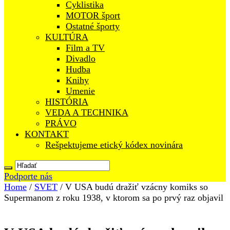
Cyklistika
MOTOR šport
Ostatné športy
KULTÚRA
Film a TV
Divadlo
Hudba
Knihy
Umenie
HISTÓRIA
VEDA A TECHNIKA
PRÁVO
KONTAKT
Rešpektujeme etický kódex novinára
Podporte nás
Home
/
SVET
/
V USA budú dražiť vzácny komiks so
Supermanom z roku 1938, v ktorom sa po prvý raz objavil