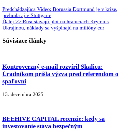
Predchádzajúca
Video: Borussia Dortmund je v kríze,
prehrala aj v Stuttgarte
Ďalej >>
Rusi stavajú plot na hraniciach Krymu s
Ukrajinou, náklady sa vyšplhajú na milióny eur
Súvisiace články
Kontroverzný e-mail rozvíril Skalicu:
Úradníkom prišla výzva pred referendom o
spaľovni
13. decembra 2025
BEEHIVE CAPITAL recenzie: kedy sa
investovanie stáva bezpečným