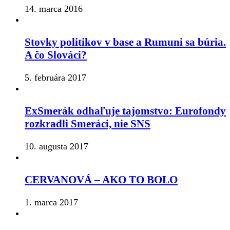
14. marca 2016
Stovky politikov v base a Rumuni sa búria.
A čo Slováci?
5. februára 2017
ExSmerák odhaľuje tajomstvo: Eurofondy
rozkradli Smeráci, nie SNS
10. augusta 2017
CERVANOVÁ – AKO TO BOLO
1. marca 2017