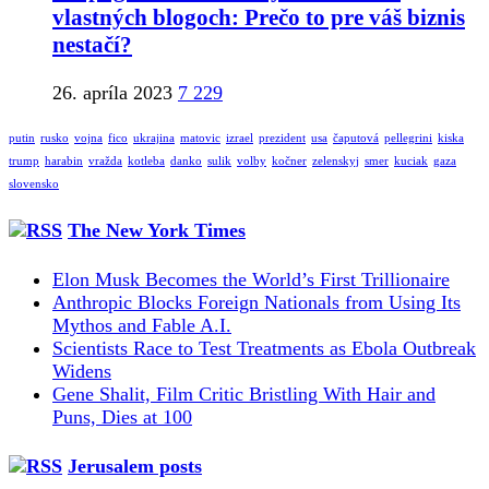
vlastných blogoch: Prečo to pre váš biznis
nestačí?
26. apríla 2023
7 229
putin
rusko
vojna
fico
ukrajina
matovic
izrael
prezident
usa
čaputová
pellegrini
kiska
trump
harabin
vražda
kotleba
danko
sulik
volby
kočner
zelenskyj
smer
kuciak
gaza
slovensko
The New York Times
Elon Musk Becomes the World’s First Trillionaire
Anthropic Blocks Foreign Nationals from Using Its
Mythos and Fable A.I.
Scientists Race to Test Treatments as Ebola Outbreak
Widens
Gene Shalit, Film Critic Bristling With Hair and
Puns, Dies at 100
Jerusalem posts