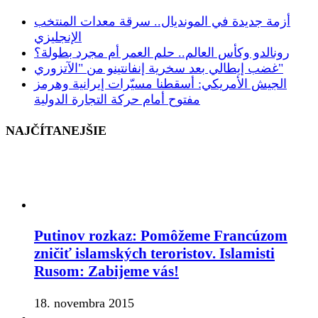
أزمة جديدة في المونديال.. سرقة معدات المنتخب
الإنجليزي
رونالدو وكأس العالم.. حلم العمر أم مجرد بطولة؟
غضب إيطالي بعد سخرية إنفانتينو من "الآتزوري"
الجيش الأمريكي: أسقطنا مسيّرات إيرانية وهرمز
مفتوح أمام حركة التجارة الدولية
NAJČÍTANEJŠIE
Putinov rozkaz: Pomôžeme Francúzom
zničiť islamských teroristov. Islamisti
Rusom: Zabijeme vás!
18. novembra 2015