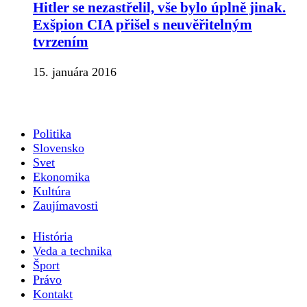
Hitler se nezastřelil, vše bylo úplně jinak.
Exšpion CIA přišel s neuvěřitelným
tvrzením
15. januára 2016
Politika
Slovensko
Svet
Ekonomika
Kultúra
Zaujímavosti
História
Veda a technika
Šport
Právo
Kontakt