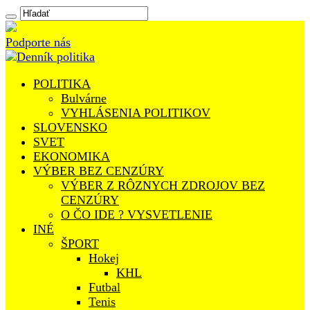
Podporte nás
POLITIKA
Bulvárne
VYHLÁSENIA POLITIKOV
SLOVENSKO
SVET
EKONOMIKA
VÝBER BEZ CENZÚRY
VÝBER Z RÔZNYCH ZDROJOV BEZ
CENZÚRY
O ČO IDE ? VYSVETLENIE
INÉ
ŠPORT
Hokej
KHL
Futbal
Tenis