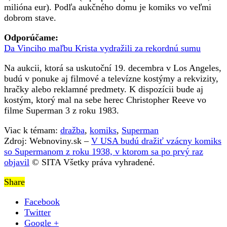
prvý
milióna eur). Podľa aukčného domu je komiks vo veľmi
raz
dobrom stave.
objavil
Odporúčame:
Da Vinciho maľbu Krista vydražili za rekordnú sumu
Na aukcii, ktorá sa uskutoční 19. decembra v Los Angeles,
budú v ponuke aj filmové a televízne kostýmy a rekvizity,
hračky alebo reklamné predmety. K dispozícii bude aj
kostým, ktorý mal na sebe herec Christopher Reeve vo
filme Superman 3 z roku 1983.
Viac k témam:
dražba
,
komiks
,
Superman
Zdroj: Webnoviny.sk –
V USA budú dražiť vzácny komiks
so Supermanom z roku 1938, v ktorom sa po prvý raz
objavil
© SITA Všetky práva vyhradené.
Share
Facebook
Twitter
Google +