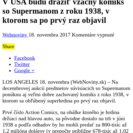
V USA budú dražiť vzácny komiks
so Supermanom z roku 1938, v
ktorom sa po prvý raz objavil
na
Webnoviny
18. novembra 2017
Komentáre vypnuté
V
Share
USA
budú
Facebook
dražiť
Twitter
vzácny
Google +
komiks
so
LOS ANGELES 18. novembra (WebNoviny.sk) – Na
Superm
decembrovej aukcii predmetov súvisiacich so Supermanom
z
ponúknu aj veľmi dobre zachovaný komiks z roku 1938, v
roku
ktorom sa obľúbený superhrdina po prvý raz objavil.
1938,
v
Prvé číslo Action Comics, na obálke ktorého je hrdina
ktorom
držiaci nad hlavou auto, sa pôvodne dostalo na trh v júni
sa
1938 a podľa odhadov by ho mohli predať za 800-tisíc až
po
1,2 milióna dolárov (v prepočte približne 678-tisíc až 1,02