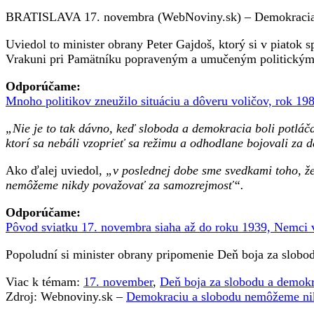
za
BRATISLAVA 17. novembra (WebNoviny.sk) – Demokracia je 
samozre
zdôrazni
Uviedol to minister obrany Peter Gajdoš, ktorý si v piatok
minister
Vrakuni pri Pamätníku popraveným a umučeným politickým vä
Gajdoš
Odporúčame:
Mnoho politikov zneužilo situáciu a dôveru voličov, rok 19
„Nie je to tak dávno, keď sloboda a demokracia boli potláča
ktorí sa nebáli vzoprieť sa režimu a odhodlane bojovali za 
Ako ďalej uviedol,
„v poslednej dobe sme svedkami toho, že
nemôžeme nikdy považovať za samozrejmosť“.
Odporúčame:
Pôvod sviatku 17. novembra siaha až do roku 1939, Nemci v
Popoludní si minister obrany pripomenie Deň boja za slobod
Viac k témam:
17. november
,
Deň boja za slobodu a demok
Zdroj: Webnoviny.sk –
Demokraciu a slobodu nemôžeme nik