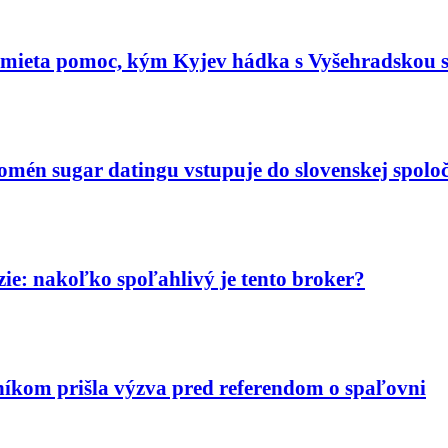
dmieta pomoc, kým Kyjev hádka s Vyšehradskou 
nomén sugar datingu vstupuje do slovenskej spoloč
ie: nakoľko spoľahlivý je tento broker?
níkom prišla výzva pred referendom o spaľovni