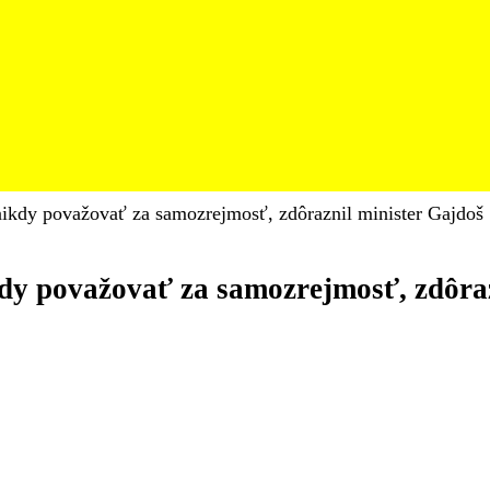
kdy považovať za samozrejmosť, zdôraznil minister Gajdoš
y považovať za samozrejmosť, zdôraz
ciu
me
ať