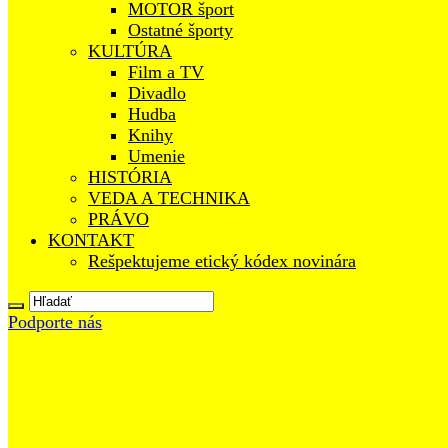
MOTOR šport
Ostatné športy
KULTÚRA
Film a TV
Divadlo
Hudba
Knihy
Umenie
HISTÓRIA
VEDA A TECHNIKA
PRÁVO
KONTAKT
Rešpektujeme etický kódex novinára
Podporte nás