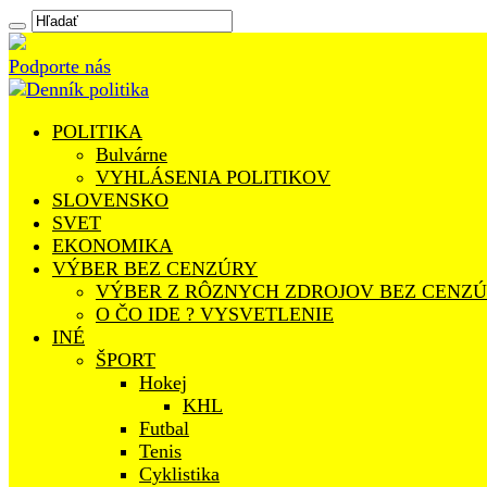
Podporte nás
POLITIKA
Bulvárne
VYHLÁSENIA POLITIKOV
SLOVENSKO
SVET
EKONOMIKA
VÝBER BEZ CENZÚRY
VÝBER Z RÔZNYCH ZDROJOV BEZ CENZ
O ČO IDE ? VYSVETLENIE
INÉ
ŠPORT
Hokej
KHL
Futbal
Tenis
Cyklistika