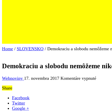
Home
/
SLOVENSKO
/
Demokraciu a slobodu nemôžeme ni
Demokraciu a slobodu nemôžeme nikd
na
Webnoviny
17. novembra 2017
Komentáre vypnuté
Demokra
Share
a
slobodu
Facebook
nemôže
Twitter
nikdy
Google +
považov