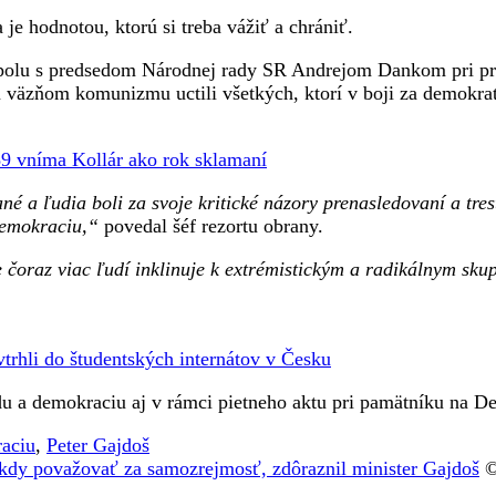
hodnotou, ktorú si treba vážiť a chrániť.
jmosť,
l
 spolu s predsedom Národnej rady SR Andrejom Dankom pri prí
zňom komunizmu uctili všetkých, ktorí v boji za demokratic
89 vníma Kollár ako rok sklamaní
né a ľudia boli za svoje kritické názory prenasledovaní a tre
demokraciu,“
povedal šéf rezortu obrany.
 čoraz viac ľudí inklinuje k extrémistickým a radikálnym sk
trhli do študentských internátov v Česku
u a demokraciu aj v rámci pietneho aktu pri pamätníku na De
raciu
,
Peter Gajdoš
dy považovať za samozrejmosť, zdôraznil minister Gajdoš
©