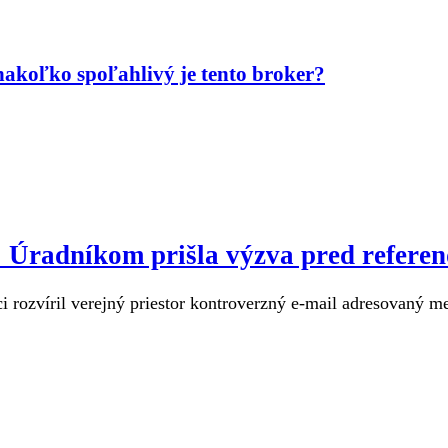
akoľko spoľahlivý je tento broker?
u: Úradníkom prišla výzva pred refere
 rozvíril verejný priestor kontroverzný e-mail adresovaný m