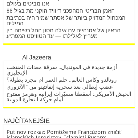
אנו מביטים בעולם
האמן הבריטי המהפכני דיוויד הוקני מת בגיל 88
המכחול המדויק ביותר של אסתר שמיר היה בכתיבת
המילים
הראיון של אסנהיים עם אילה חסון החל כשיחה בין
מעריץ לאלילתו — עד הטוויסט המפתיע
Al Jazeera
أزمة جديدة في المونديال.. سرقة معدات المنتخب
الإنجليزي
رونالدو وكأس العالم.. حلم العمر أم مجرد بطولة؟
غضب إيطالي بعد سخرية إنفانتينو من "الآتزوري"
الجيش الأمريكي: أسقطنا مسيّرات إيرانية وهرمز مفتوح
أمام حركة التجارة الدولية
NAJČÍTANEJŠIE
Putinov rozkaz: Pomôžeme Francúzom zničiť
islamských teroristov. Islamisti Rusom: