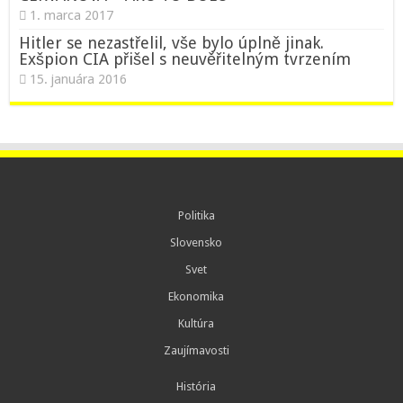
1. marca 2017
Hitler se nezastřelil, vše bylo úplně jinak.
Exšpion CIA přišel s neuvěřitelným tvrzením
15. januára 2016
Politika
Slovensko
Svet
Ekonomika
Kultúra
Zaujímavosti
História