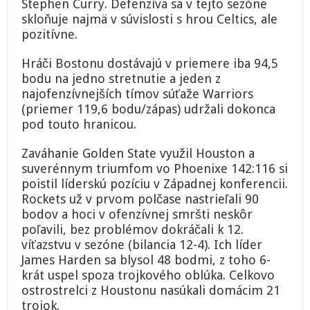
Stephen Curry. Defenzíva sa v tejto sezóne
skloňuje najmä v súvislosti s hrou Celtics, ale
pozitívne.
Hráči Bostonu dostávajú v priemere iba 94,5
bodu na jedno stretnutie a jeden z
najofenzívnejších tímov súťaže Warriors
(priemer 119,6 bodu/zápas) udržali dokonca
pod touto hranicou.
Zaváhanie Golden State využil Houston a
suverénnym triumfom vo Phoenixe 142:116 si
poistil líderskú pozíciu v Západnej konferencii.
Rockets už v prvom polčase nastrieľali 90
bodov a hoci v ofenzívnej smršti neskôr
poľavili, bez problémov dokráčali k 12.
víťazstvu v sezóne (bilancia 12-4). Ich líder
James Harden sa blysol 48 bodmi, z toho 6-
krát uspel spoza trojkového oblúka. Celkovo
ostrostrelci z Houstonu nasúkali domácim 21
trojok.