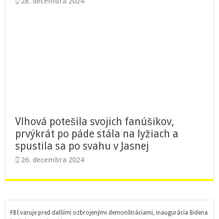
28. decembra 2024
Vlhová potešila svojich fanúšikov,
prvýkrát po páde stála na lyžiach a
spustila sa po svahu v Jasnej
26. decembra 2024
FBI varuje pred ďalšími ozbrojenými demonštráciami, inaugurácia Bidena