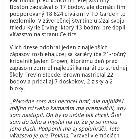
Päť minút pred koncom tretej štvrtiny
Boston zaostával o 17 bodov, ale domáci tím
podporovaný 18 624 divákmi v TD Garden to
nezlomilo. V záverečnej štvrtine ukázal svoju
triedu Kyrie Irving, ktorý 13 bodmi preklopil
víťazstvo na stranu Celtics.
V ich drese odohral jeden z najlepších
zápasov rozbiehajúcej sa kariéry iba 21-ročný
krídelník Jaylen Brown, ktorému deň pred
zápasom zomrel najlepší kamarát zo strednej
školy Trevin Steede. Brown nastrieľal 22
bodov a pridal aj 7 doskokov, 2 zisky a 2
bloky.
„Pôvodne som ani nechcel hrať, ale najbližší
môjho mŕtveho kamaráta ma presvedčili, aby
som nastúpil. On by to určite tak chcel. Šiel
som do toho a myslel na to, že je so mnou
jeho duch. Podporili ma aj spoluhráči. Toto
víťazstvo je pre Trevina,“
vravel v emóciách