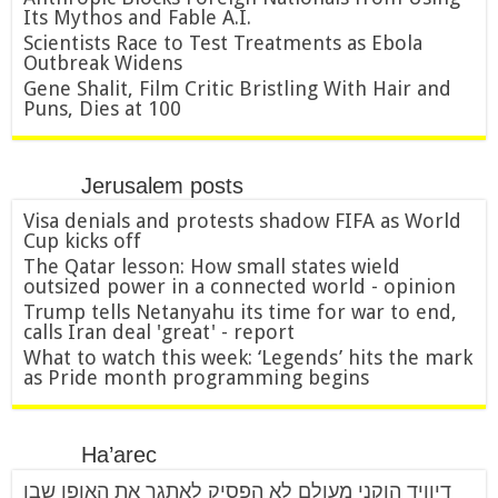
Its Mythos and Fable A.I.
Scientists Race to Test Treatments as Ebola
Outbreak Widens
Gene Shalit, Film Critic Bristling With Hair and
Puns, Dies at 100
Jerusalem posts
Visa denials and protests shadow FIFA as World
Cup kicks off
The Qatar lesson: How small states wield
outsized power in a connected world - opinion
Trump tells Netanyahu its time for war to end,
calls Iran deal 'great' - report
What to watch this week: ‘Legends’ hits the mark
as Pride month programming begins
Ha’arec
דיוויד הוקני מעולם לא הפסיק לאתגר את האופן שבו