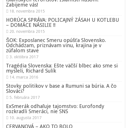
Zabijeme vás!
18. novembra 2015
HORÚCA SPRÁVA: POLICAJNÝ ZÁSAH U KOTLEBU
– DOMÁCE NÁSILIE !!
20. novembra 2015
ŠOK: Exposlanec Smeru opúšťa Slovensko.
Odchádzam, priznávam vinu, krajina je v
zúfalom stave
3. októbra 2017
Tragédia Slovenska: Ešte väčší blbec ako sme si
mysleli, Richard Sulík
14. marca 2016
Stovky politikov v base a Rumuni sa búria. A čo
Slováci?
5. februára 2017
ExSmerák odhaľuje tajomstvo: Eurofondy
rozkradli Smeráci, nie SNS
10. augusta 2017
CERVANOVÁ – AKO TO BOLO