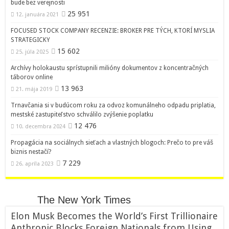
bude bez verejnosti
25 951
12. januára 2021
FOCUSED STOCK COMPANY RECENZIE: BROKER PRE TÝCH, KTORÍ MYSLIA
STRATEGICKY
15 602
25. júla 2025
Archívy holokaustu sprístupnili milióny dokumentov z koncentračných
táborov online
13 963
21. mája 2019
Trnavčania si v budúcom roku za odvoz komunálneho odpadu priplatia,
mestské zastupiteľstvo schválilo zvýšenie poplatku
12 476
10. decembra 2024
Propagácia na sociálnych sieťach a vlastných blogoch: Prečo to pre váš
biznis nestačí?
7 229
26. apríla 2023
The New York Times
Elon Musk Becomes the World’s First Trillionaire
Anthropic Blocks Foreign Nationals from Using