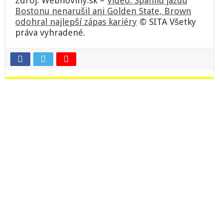
Zdroj: Webnoviny.sk –
Video: Spanilú jazdu
Bostonu nenarušil ani Golden State, Brown
odohral najlepší zápas kariéry
© SITA Všetky
práva vyhradené.