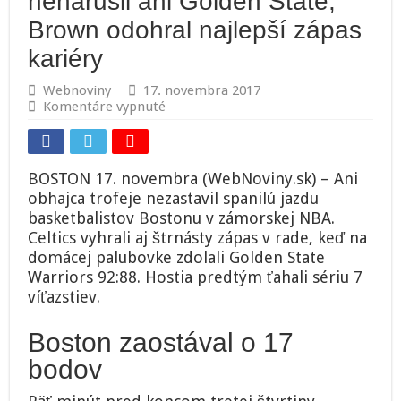
nenarušil ani Golden State,
Brown odohral najlepší zápas
kariéry
Webnoviny
17. novembra 2017
na
Komentáre vypnuté
Video:
Spanilú
jazdu
Bostonu
BOSTON 17. novembra (WebNoviny.sk) – Ani
nenarušil
obhajca trofeje nezastavil spanilú jazdu
ani
basketbalistov Bostonu v zámorskej NBA.
Golden
State,
Celtics vyhrali aj štrnásty zápas v rade, keď na
Brown
domácej palubovke zdolali Golden State
odohral
Warriors 92:88. Hostia predtým ťahali sériu 7
najlepší
víťazstiev.
zápas
kariéry
Boston zaostával o 17
bodov