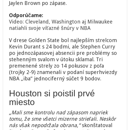
Jaylen Brown po zápase.
Odporúčame:
Video: Cleveland, Washington aj Milwaukee
natiahli svoje víťazné šnúry v NBA
V drese Golden State bol najlepším strelcom
Kevin Durant s 24 bodmi, ale Stephen Curry
po jednozápasovej absencii pre problémy so
stehenným svalom v útoku sklamal. Tri
premenené strely zo 14 pokusov z poľa
(trojky 2-9) znamenali v podaní superhviezdy
NBA „iba“ jednociferný súčet 9 bodov.
Houston si poistil prvé
miesto
„Mali sme kontrolu nad zápasom napriek
tomu, že sme všetci mizerne strieľali. Neskôr
nás však nepodržala obrana,“
skonštatoval