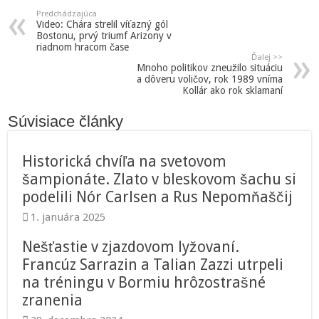
Predchádzajúca
Video: Chára strelil víťazný gól
Bostonu, prvý triumf Arizony v
riadnom hracom čase
Ďalej >>
Mnoho politikov zneužilo situáciu
a dôveru voličov, rok 1989 vníma
Kollár ako rok sklamaní
Súvisiace články
Historická chvíľa na svetovom
šampionáte. Zlato v bleskovom šachu si
podelili Nór Carlsen a Rus Nepomňaščij
1. januára 2025
Nešťastie v zjazdovom lyžovaní.
Francúz Sarrazin a Talian Zazzi utrpeli
na tréningu v Bormiu hrôzostrašné
zranenia