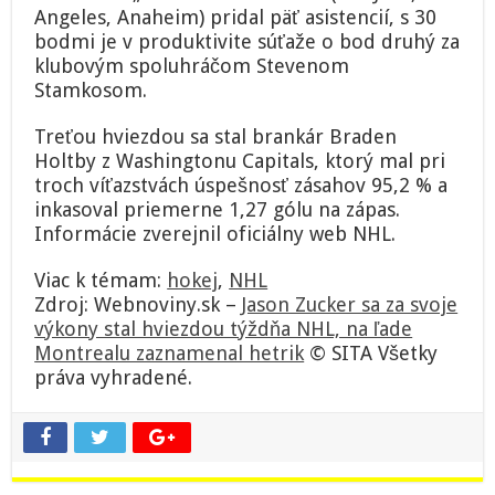
Angeles, Anaheim) pridal päť asistencií, s 30
bodmi je v produktivite súťaže o bod druhý za
klubovým spoluhráčom Stevenom
Stamkosom.
Treťou hviezdou sa stal brankár Braden
Holtby z Washingtonu Capitals, ktorý mal pri
troch víťazstvách úspešnosť zásahov 95,2 % a
inkasoval priemerne 1,27 gólu na zápas.
Informácie zverejnil oficiálny web NHL.
Viac k témam:
hokej
,
NHL
Zdroj: Webnoviny.sk –
Jason Zucker sa za svoje
výkony stal hviezdou týždňa NHL, na ľade
Montrealu zaznamenal hetrik
© SITA Všetky
práva vyhradené.