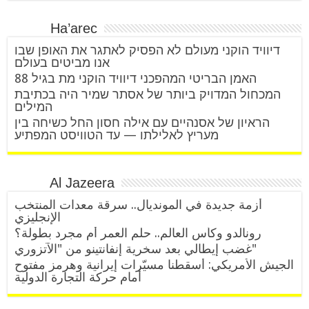
Ha’arec
דיוויד הוקני מעולם לא הפסיק לאתגר את האופן שבו
אנו מביטים בעולם
האמן הבריטי המהפכני דיוויד הוקני מת בגיל 88
המכחול המדויק ביותר של אסתר שמיר היה בכתיבת
המילים
הראיון של אסנהיים עם אילה חסון החל כשיחה בין
מעריץ לאלילתו — עד הטוויסט המפתיע
Al Jazeera
أزمة جديدة في المونديال.. سرقة معدات المنتخب
الإنجليزي
رونالدو وكأس العالم.. حلم العمر أم مجرد بطولة؟
غضب إيطالي بعد سخرية إنفانتينو من "الآتزوري"
الجيش الأمريكي: أسقطنا مسيّرات إيرانية وهرمز مفتوح
أمام حركة التجارة الدولية