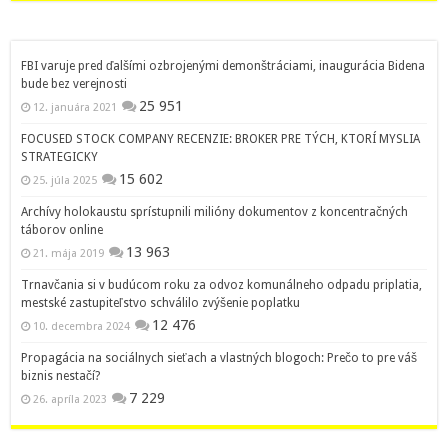
FBI varuje pred ďalšími ozbrojenými demonštráciami, inaugurácia Bidena
bude bez verejnosti
25 951
12. januára 2021
FOCUSED STOCK COMPANY RECENZIE: BROKER PRE TÝCH, KTORÍ MYSLIA
STRATEGICKY
15 602
25. júla 2025
Archívy holokaustu sprístupnili milióny dokumentov z koncentračných
táborov online
13 963
21. mája 2019
Trnavčania si v budúcom roku za odvoz komunálneho odpadu priplatia,
mestské zastupiteľstvo schválilo zvýšenie poplatku
12 476
10. decembra 2024
Propagácia na sociálnych sieťach a vlastných blogoch: Prečo to pre váš
biznis nestačí?
7 229
26. apríla 2023