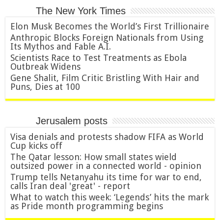
The New York Times
Elon Musk Becomes the World’s First Trillionaire
Anthropic Blocks Foreign Nationals from Using
Its Mythos and Fable A.I.
Scientists Race to Test Treatments as Ebola
Outbreak Widens
Gene Shalit, Film Critic Bristling With Hair and
Puns, Dies at 100
Jerusalem posts
Visa denials and protests shadow FIFA as World
Cup kicks off
The Qatar lesson: How small states wield
outsized power in a connected world - opinion
Trump tells Netanyahu its time for war to end,
calls Iran deal 'great' - report
What to watch this week: ‘Legends’ hits the mark
as Pride month programming begins