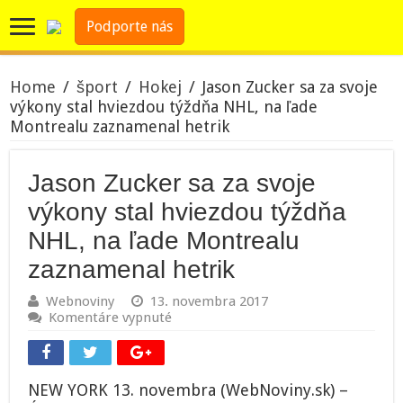
Podporte nás
Home
/
šport
/
Hokej
/
Jason Zucker sa za svoje
výkony stal hviezdou týždňa NHL, na ľade
Montrealu zaznamenal hetrik
Jason Zucker sa za svoje
výkony stal hviezdou týždňa
NHL, na ľade Montrealu
zaznamenal hetrik
Webnoviny
13. novembra 2017
na
Komentáre vypnuté
Jason
Zucker
sa
za
NEW YORK 13. novembra (WebNoviny.sk) –
svoje