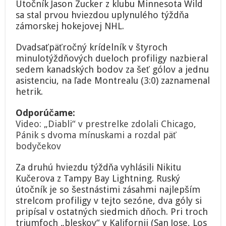
Útočník Jason Zucker z klubu Minnesota Wild
výkony
sa stal prvou hviezdou uplynulého týždňa
stal
hviezdou
zámorskej hokejovej NHL.
týždňa
NHL,
Dvadsaťpäťročný krídelník v štyroch
na
minulotýždňových dueloch profiligy nazbieral
ľade
sedem kanadských bodov za šeť gólov a jednu
Montrealu
zaznamenal
asistenciu, na ľade Montrealu (3:0) zaznamenal
hetrik
hetrik.
Odporúčame:
Video: „Diabli“ v prestrelke zdolali Chicago,
Pánik s dvoma mínuskami a rozdal päť
bodyčekov
Za druhú hviezdu týždňa vyhlásili Nikitu
Kučerova z Tampy Bay Lightning. Ruský
útočník je so šestnástimi zásahmi najlepším
strelcom profiligy v tejto sezóne, dva góly si
pripísal v ostatných siedmich dňoch. Pri troch
triumfoch „bleskov“ v Kalifornii (San Jose, Los