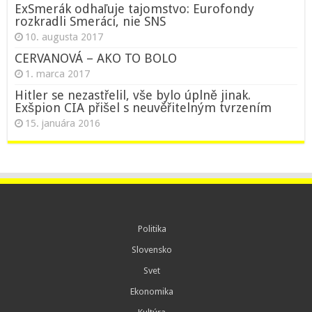
ExSmerák odhaľuje tajomstvo: Eurofondy
rozkradli Smeráci, nie SNS
10. augusta 2017
CERVANOVÁ – AKO TO BOLO
1. marca 2017
Hitler se nezastřelil, vše bylo úplně jinak.
Exšpion CIA přišel s neuvěřitelným tvrzením
15. januára 2016
Politika
Slovensko
Svet
Ekonomika