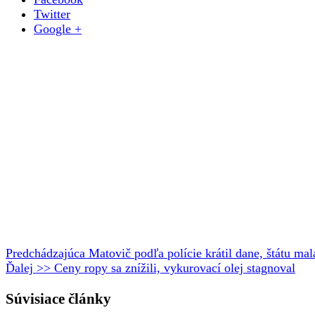
Twitter
Google +
Predchádzajúca
Matovič podľa polície krátil dane, štátu ma
Ďalej >>
Ceny ropy sa znížili, vykurovací olej stagnoval
Súvisiace články