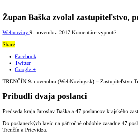
Župan Baška zvolal zastupiteľstvo, p
na
Webnoviny
9. novembra 2017
Komentáre vypnuté
Župan
Share
Baška
zvolal
Facebook
zastupiteľ
Twitter
poslanci
Google +
trenčians
kraja
TRENČÍN 9. novembra (WebNoviny.sk) – Zastupiteľstvo Tre
zrejme
ako
Pribudli dvaja poslanci
prvý
zložia
sľub
Predseda kraja Jaroslav Baška a 47 poslancov krajského zast
Do poslaneckých lavíc na päťročné obdobie zasadne 47 posl
Trenčín a Prievidza.