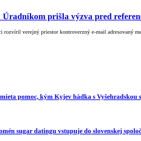
u: Úradníkom prišla výzva pred refere
 rozvíril verejný priestor kontroverzný e-mail adresovaný m
dmieta pomoc, kým Kyjev hádka s Vyšehradskou 
nomén sugar datingu vstupuje do slovenskej spoloč