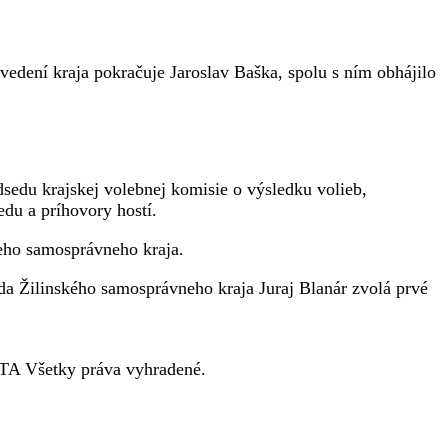
edení kraja pokračuje Jaroslav Baška, spolu s ním obhájilo
sedu krajskej volebnej komisie o výsledku volieb,
edu a príhovory hostí.
eho samosprávneho kraja.
da Žilinského samosprávneho kraja Juraj Blanár zvolá prvé
A Všetky práva vyhradené.