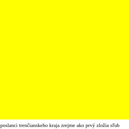
 poslanci trenčianskeho kraja zrejme ako prvý zložia sľub