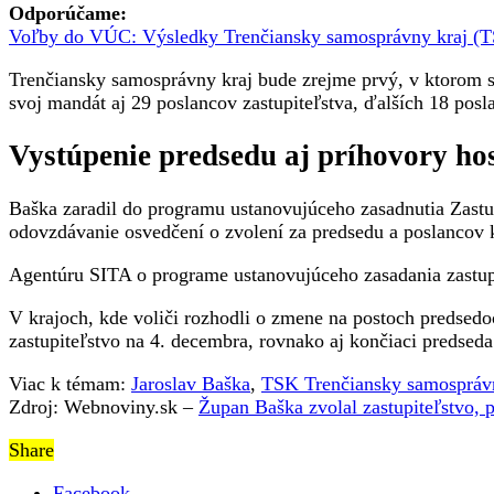
Odporúčame:
Voľby do VÚC: Výsledky Trenčiansky samosprávny kraj (
Trenčiansky samosprávny kraj bude zrejme prvý, v ktorom sa
svoj mandát aj 29 poslancov zastupiteľstva, ďalších 18 pos
Vystúpenie predsedu aj príhovory hos
Baška zaradil do programu ustanovujúceho zasadnutia Zastu
odovzdávanie osvedčení o zvolení za predsedu a poslancov k
Agentúru SITA o programe ustanovujúceho zasadania zastup
V krajoch, kde voliči rozhodli o zmene na postoch predsedo
zastupiteľstvo na 4. decembra, rovnako aj končiaci predse
Viac k témam:
Jaroslav Baška
,
TSK Trenčiansky samospráv
Zdroj: Webnoviny.sk –
Župan Baška zvolal zastupiteľstvo, p
Share
Facebook