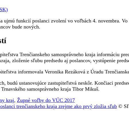
TSK)
 ujmú funkcií poslanci zvolení vo voľbách 4. novembra. Vo v
lancov bude nových.
tí
piteľstva Trenčianskeho samosprávneho kraja informáciu pred
raja, zloženie sľubu predsedu aj poslancov, vystúpenie preds
iteľstva informovala Veronika Rezáková z Úradu Trenčiansk
ch, budú ustanovujúce zastupiteľstvá neskôr. Končiaci predse
da Trnavského samosprávneho kraja Tibor Mikuš.
ny kraj
,
Župné voľby do VÚC 2017
oslanci trenčianskeho kraja zrejme ako prvý zložia sľub
© SIT