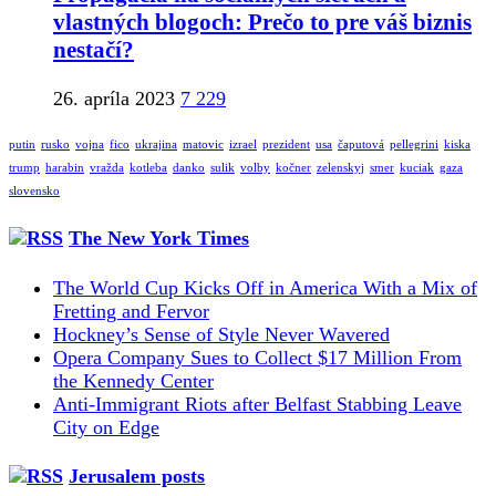
vlastných blogoch: Prečo to pre váš biznis
nestačí?
26. apríla 2023
7 229
putin
rusko
vojna
fico
ukrajina
matovic
izrael
prezident
usa
čaputová
pellegrini
kiska
trump
harabin
vražda
kotleba
danko
sulik
volby
kočner
zelenskyj
smer
kuciak
gaza
slovensko
The New York Times
The World Cup Kicks Off in America With a Mix of
Fretting and Fervor
Hockney’s Sense of Style Never Wavered
Opera Company Sues to Collect $17 Million From
the Kennedy Center
Anti-Immigrant Riots after Belfast Stabbing Leave
City on Edge
Jerusalem posts