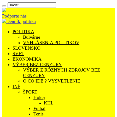
Podporte nás
POLITIKA
Bulvárne
VYHLÁSENIA POLITIKOV
SLOVENSKO
SVET
EKONOMIKA
VÝBER BEZ CENZÚRY
VÝBER Z RÔZNYCH ZDROJOV BEZ
CENZÚRY
O ČO IDE ? VYSVETLENIE
INÉ
ŠPORT
Hokej
KHL
Futbal
Tenis