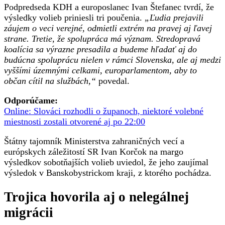
Podpredseda KDH a europoslanec Ivan Štefanec tvrdí, že
výsledky volieb priniesli tri poučenia.
„Ľudia prejavili
záujem o veci verejné, odmietli extrém na pravej aj ľavej
strane. Tretie, že spolupráca má význam. Stredopravá
koalícia sa výrazne presadila a budeme hľadať aj do
budúcna spoluprácu nielen v rámci Slovenska, ale aj medzi
vyššími územnými celkami, europarlamentom, aby to
občan cítil na službách,“
povedal.
Odporúčame:
Online: Slováci rozhodli o županoch, niektoré volebné
miestnosti zostali otvorené aj po 22:00
Štátny tajomník Ministerstva zahraničných vecí a
európskych záležitostí SR Ivan Korčok na margo
výsledkov sobotňajších volieb uviedol, že jeho zaujímal
výsledok v Banskobystrickom kraji, z ktorého pochádza.
Trojica hovorila aj o nelegálnej
migrácii