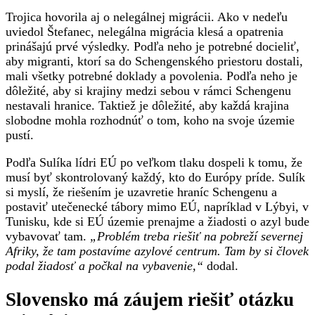
Trojica hovorila aj o nelegálnej migrácii. Ako v nedeľu
uviedol Štefanec, nelegálna migrácia klesá a opatrenia
prinášajú prvé výsledky. Podľa neho je potrebné docieliť,
aby migranti, ktorí sa do Schengenského priestoru dostali,
mali všetky potrebné doklady a povolenia. Podľa neho je
dôležité, aby si krajiny medzi sebou v rámci Schengenu
nestavali hranice. Taktiež je dôležité, aby každá krajina
slobodne mohla rozhodnúť o tom, koho na svoje územie
pustí.
Podľa Sulíka lídri EÚ po veľkom tlaku dospeli k tomu, že
musí byť skontrolovaný každý, kto do Európy príde. Sulík
si myslí, že riešením je uzavretie hraníc Schengenu a
postaviť utečenecké tábory mimo EÚ, napríklad v Lýbyi, v
Tunisku, kde si EÚ územie prenajme a žiadosti o azyl bude
vybavovať tam.
„Problém treba riešiť na pobreží severnej
Afriky, že tam postavíme azylové centrum. Tam by si človek
podal žiadosť a počkal na vybavenie,“
dodal.
Slovensko má záujem riešiť otázku