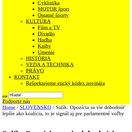
Cyklistika
MOTOR šport
Ostatné športy
KULTÚRA
Film a TV
Divadlo
Hudba
Knihy
Umenie
HISTÓRIA
VEDA A TECHNIKA
PRÁVO
KONTAKT
Rešpektujeme etický kódex novinára
Podporte nás
Home
/
SLOVENSKO
/
Sulík: Opozícia sa vie dohodnúť
lepšie ako koalícia, to je signál aj pre parlamentné voľby