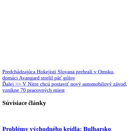
Predchádzajúca
Hokejisti Slovana prehrali v Omsku,
domáci Avangard strelil päť gólov
Ďalej >>
V Nitre chcú postaviť nový automobilový závod,
vznikne 70 pracovných miest
Súvisiace články
Problémy východného krídla: Bulharsko