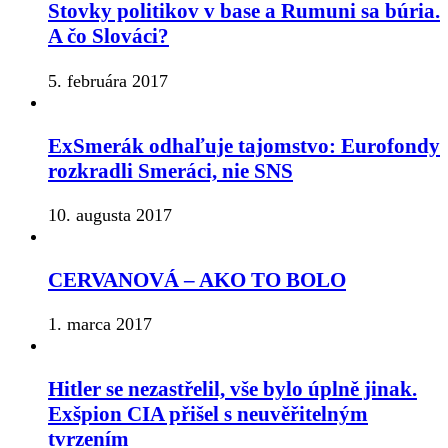
Stovky politikov v base a Rumuni sa búria.
A čo Slováci?
5. februára 2017
ExSmerák odhaľuje tajomstvo: Eurofondy
rozkradli Smeráci, nie SNS
10. augusta 2017
CERVANOVÁ – AKO TO BOLO
1. marca 2017
Hitler se nezastřelil, vše bylo úplně jinak.
Exšpion CIA přišel s neuvěřitelným
tvrzením