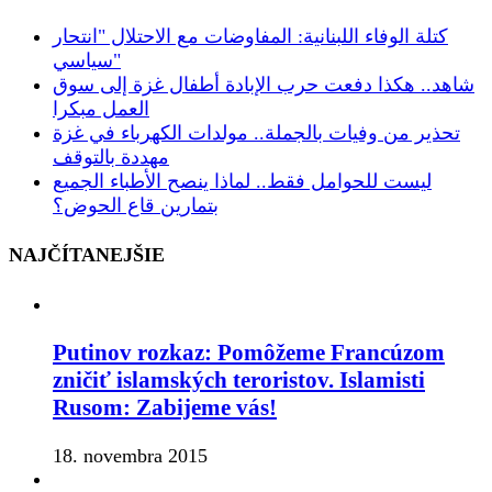
كتلة الوفاء اللبنانية: المفاوضات مع الاحتلال "انتحار
سياسي"
شاهد.. هكذا دفعت حرب الإبادة أطفال غزة إلى سوق
العمل مبكرا
تحذير من وفيات بالجملة.. مولدات الكهرباء في غزة
مهددة بالتوقف
ليست للحوامل فقط.. لماذا ينصح الأطباء الجميع
بتمارين قاع الحوض؟
NAJČÍTANEJŠIE
Putinov rozkaz: Pomôžeme Francúzom
zničiť islamských teroristov. Islamisti
Rusom: Zabijeme vás!
18. novembra 2015