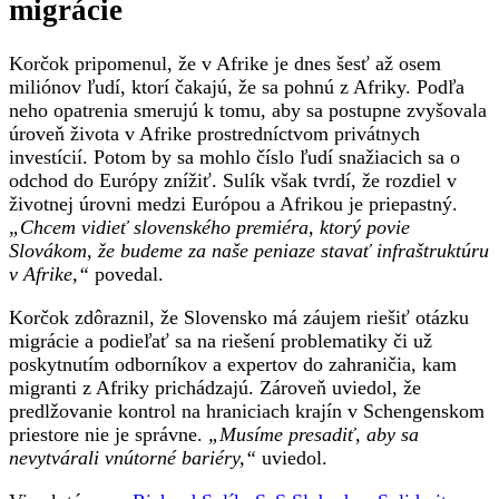
migrácie
Korčok pripomenul, že v Afrike je dnes šesť až osem
miliónov ľudí, ktorí čakajú, že sa pohnú z Afriky. Podľa
neho opatrenia smerujú k tomu, aby sa postupne zvyšovala
úroveň života v Afrike prostredníctvom privátnych
investícií. Potom by sa mohlo číslo ľudí snažiacich sa o
odchod do Európy znížiť. Sulík však tvrdí, že rozdiel v
životnej úrovni medzi Európou a Afrikou je priepastný.
„Chcem vidieť slovenského premiéra, ktorý povie
Slovákom, že budeme za naše peniaze stavať infraštruktúru
v Afrike,“
povedal.
Korčok zdôraznil, že Slovensko má záujem riešiť otázku
migrácie a podieľať sa na riešení problematiky či už
poskytnutím odborníkov a expertov do zahraničia, kam
migranti z Afriky prichádzajú. Zároveň uviedol, že
predlžovanie kontrol na hraniciach krajín v Schengenskom
priestore nie je správne.
„Musíme presadiť, aby sa
nevytvárali vnútorné bariéry,“
uviedol.