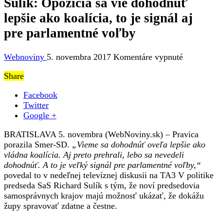
Sulík: Opozícia sa vie dohodnúť
lepšie ako koalícia, to je signál aj
pre parlamentné voľby
na
Webnoviny
5. novembra 2017
Komentáre vypnuté
Sulík:
Share
Opozícia
sa
Facebook
vie
Twitter
dohodnúť
Google +
lepšie
ako
BRATISLAVA 5. novembra (WebNoviny.sk) – Pravica
koalícia,
porazila Smer-SD.
„Vieme sa dohodnúť oveľa lepšie ako
to
vládna koalícia. Aj preto prehrali, lebo sa nevedeli
je
dohodnúť. A to je veľký signál pre parlamentné voľby,“
signál
povedal to v nedeľnej televíznej diskusii na TA3 V politike
aj
predseda SaS Richard Sulík s tým, že noví predsedovia
pre
samosprávnych krajov majú možnosť ukázať, že dokážu
parlament
župy spravovať zdatne a čestne.
voľby