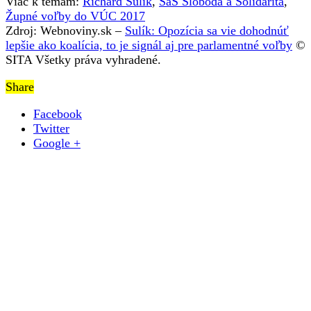
Viac k témam:
Richard Sulík
,
SaS Sloboda a Solidarita
,
Župné voľby do VÚC 2017
Zdroj: Webnoviny.sk –
Sulík: Opozícia sa vie dohodnúť
lepšie ako koalícia, to je signál aj pre parlamentné voľby
©
SITA Všetky práva vyhradené.
Share
Facebook
Twitter
Google +