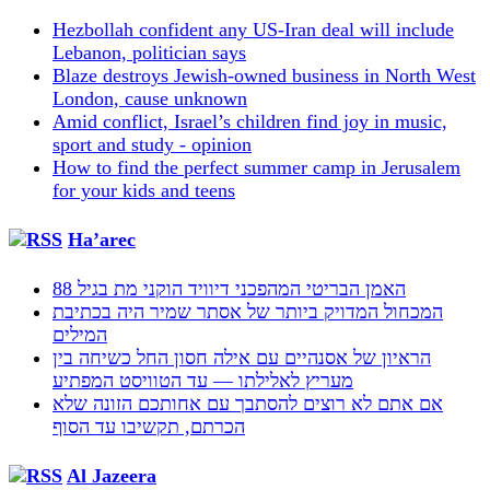
Hezbollah confident any US-Iran deal will include
Lebanon, politician says
Blaze destroys Jewish-owned business in North West
London, cause unknown
Amid conflict, Israel’s children find joy in music,
sport and study - opinion
How to find the perfect summer camp in Jerusalem
for your kids and teens
Ha’arec
האמן הבריטי המהפכני דיוויד הוקני מת בגיל 88
המכחול המדויק ביותר של אסתר שמיר היה בכתיבת
המילים
הראיון של אסנהיים עם אילה חסון החל כשיחה בין
מעריץ לאלילתו — עד הטוויסט המפתיע
אם אתם לא רוצים להסתבך עם אחותכם הזונה שלא
הכרתם, תקשיבו עד הסוף
Al Jazeera